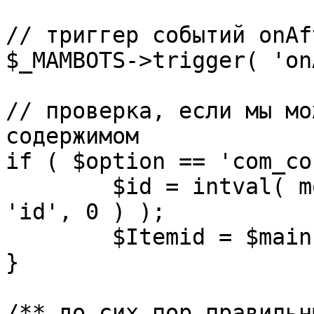
// триггер событий onAf
$_MAMBOTS->trigger( 'on
// проверка, если мы мо
содержимом

if ( $option == 'com_co
	$id = intval( mosGetParam( $_REQUEST, 
'id', 0 ) );

	$Itemid = $mainframe->getItemid( $id );

}

/** до сих пор правильн