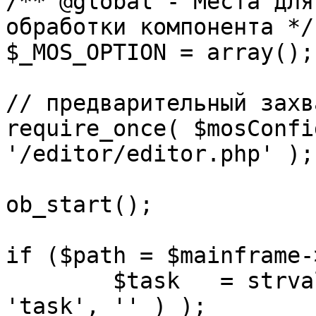
/** @global - Места для
обработки компонента */

$_MOS_OPTION = array();

// предварительный захв
require_once( $mosConfi
'/editor/editor.php' );

ob_start();		 

if ($path = $mainframe-
	$task 	= strval( mosGetParam( $_REQUEST, 
'task', '' ) );
