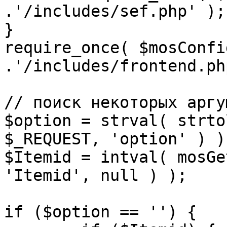
.'/includes/sef.php' );

}

require_once( $mosConfi
.'/includes/frontend.ph
// поиск некоторых аргу
$option = strval( strto
$_REQUEST, 'option' ) ) 
$Itemid = intval( mosGe
'Itemid', null ) );

if ($option == '') {
