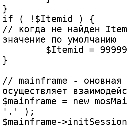
}

if ( !$Itemid ) {

// когда не найден Item
значение по умолчанию

	$Itemid = 99999999;

} 

// mainframe - оновная 
осуществляет взаимодейс
$mainframe = new mosMai
'.' );

$mainframe->initSession(