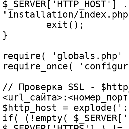
$_SERVER['HTTP_HOST'] .
"installation/index.php"
	exit();

}

require( 'globals.php' )
require_once( 'configur
// Проверка SSL - $http
<url_сайта>:<номер_порт
$http_host = explode(':
if( (!empty( $_SERVER['
$_SERVER['HTTPS'] ) != 