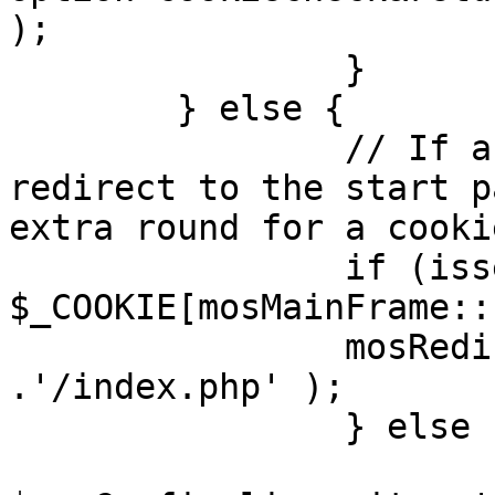
);

		}

	} else {

		// If a sessioncookie exists, 
redirect to the start p
extra round for a cooki
		if (isset( 
$_COOKIE[mosMainFrame::
		mosRedirect( $mosConfig_live_site 
.'/index.php' );

		} else {

			mosRedirect(