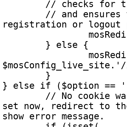
	// checks for the presence of a return url 

	// and ensures that this url is not the 
registration or logout 
		mosRedirect( $return );

	} else {

		mosRedirect( 
$mosConfig_live_site.'/
	}

} else if ($option == '
	// No cookie was set upon login. If it is 
set now, redirect to th
show error message.

	if (isset( 