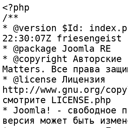
<?php

/**

* @version $Id: index.p
22:30:07Z friesengeist $
* @package Joomla RE

* @copyright Авторские 
Matters. Все права защи
* @license Лицензия 
http://www.gnu.org/copy
смотрите LICENSE.php

* Joomla! - свободное п
версия может быть измене