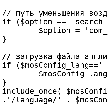
// путь уменьшения возд
if ($option == 'search')
	$option = 'com_search';

}

// загрузка файла англи
if ($mosConfig_lang=='')
	$mosConfig_lang = 'english';

}

include_once( $mosConfi
.'/language/' . $mosCon