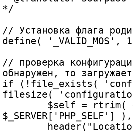
*/

// Установка флага роди
define( '_VALID_MOS', 1 
// проверка конфигураци
обнаружен, то загружает
if (!file_exists( 'conf
filesize( 'configuratio
	$self = rtrim( dirname( 
$_SERVER['PHP_SELF'] ),
	header("Location: http://" . 