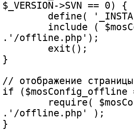
$_VERSION->SVN == 0) {

	define( '_INSTALL_CHECK', 1 );

	include ( $mosConfig_absolute_path 
.'/offline.php');

	exit();

}

// отображение страницы
if ($mosConfig_offline 
	require( $mosConfig_absolute_path 
.'/offline.php' );

}
