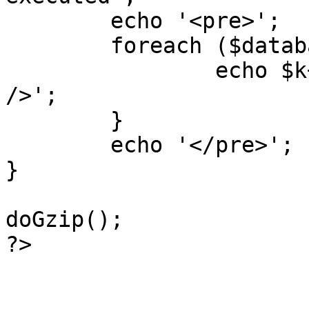
	echo '<pre>';

 	foreach ($database->_log as $k=>$sql) {

 		echo $k+1 . "\n" . $sql . '<hr 
/>';

	}

	echo '</pre>';

}

doGzip();

?>