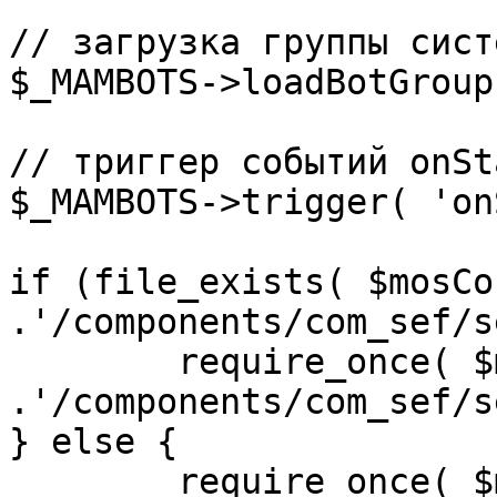
// загрузка группы сист
$_MAMBOTS->loadBotGroup
// триггер событий onSta
$_MAMBOTS->trigger( 'on
if (file_exists( $mosCo
.'/components/com_sef/s
	require_once( $mosConfig_absolute_path 
.'/components/com_sef/s
} else {

	require_once( $mosConfig_absolute_path 