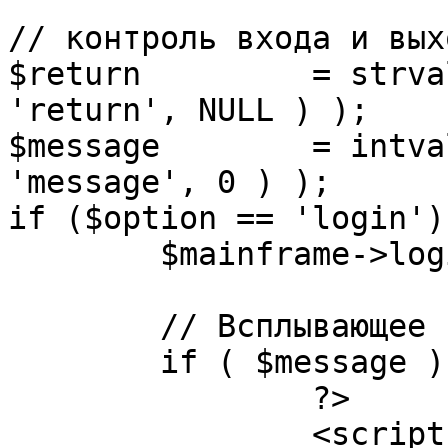
// контроль входа и вых
$return 	= strval( mosGetParam( $_REQUEST, 
'return', NULL ) );

$message 	= intval( mosGetParam( $_POST, 
'message', 0 ) );

if ($option == 'login') 
	$mainframe->login();

	// Всплывающее сообщение JS

	if ( $message ) {

		?>

		<script language="javascript" 