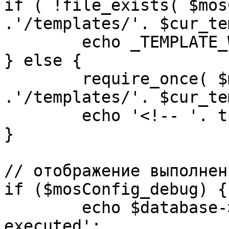
if ( !file_exists( $mos
.'/templates/'. $cur_te
	echo _TEMPLATE_WARN . $cur_template;

} else {

	require_once( $mosConfig_absolute_path 
.'/templates/'. $cur_te
	echo '<!-- '. time() .' -->';

}

// отображение выполнен
if ($mosConfig_debug) {

	echo $database->_ticker . ' queries 
executed';
