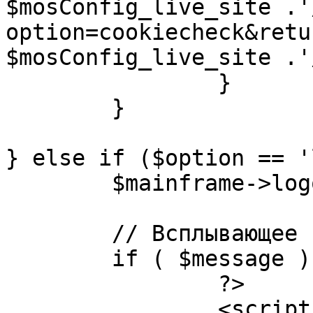
$mosConfig_live_site .'
option=cookiecheck&retu
$mosConfig_live_site .'
		}

	}

} else if ($option == '
	$mainframe->logout();

	// Всплывающее сообщение JS

	if ( $message ) {

		?>

		<script language="javascript" 