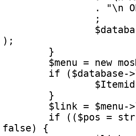
		. "\n ORDER BY parent, ordering"

		;

		$database->setQuery( $query, 0, 1 
);

	}

	$menu = new mosMenu( $database );

	if ($database->loadObject( $menu )) {

		$Itemid = $menu->id;

	}

	$link = $menu->link;

	if (($pos = strpos( $link, '?' )) !== 
false) {
