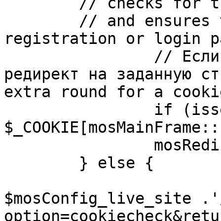
	// checks for the presence of a return url 

	// and ensures that this url is not the 
registration or login pa
		// Если sessioncookie существует, 
редирект на заданную ст
extra round for a cooki
		if (isset( 
$_COOKIE[mosMainFrame::
		mosRedirect( $return );

	} else {

			mosRedirect(
$mosConfig_live_site .'
option=cookiecheck&retu