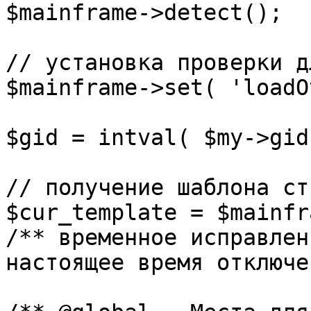
$mainframe->detect();

// установка проверки д
$mainframe->set( 'loadO
$gid = intval( $my->gid 
// получение шаблона ст
$cur_template = $mainfr
/** временное исправлен
настоящее время отключе