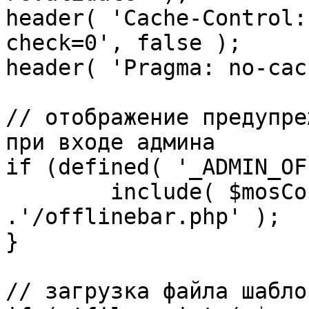
header( 'Cache-Control:
check=0', false );

header( 'Pragma: no-cac
// отображение предупре
при входе админа

if (defined( '_ADMIN_OF
	include( $mosConfig_absolute_path 
.'/offlinebar.php' );

}

// загрузка файла шаблон