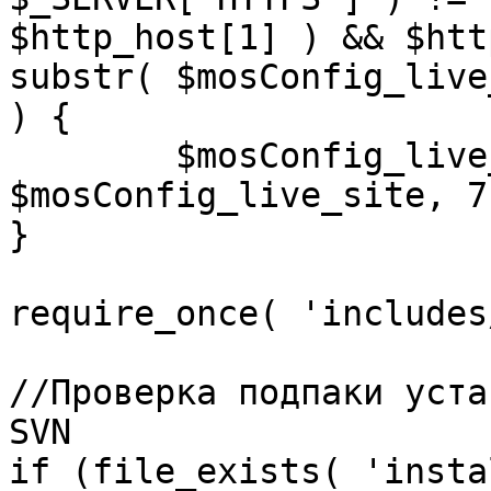
$http_host[1] ) && $htt
substr( $mosConfig_live
) {

	$mosConfig_live_site = 'https://'.substr( 
$mosConfig_live_site, 7 
}

require_once( 'includes
//Проверка подпаки уста
SVN

if (file_exists( 'insta