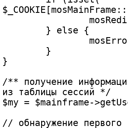
$_COOKIE[mosMainFrame::
		mosRedirect( $return );

	} else {

		mosErrorAlert( _ALERT_ENABLED );

	}

}

/** получение информаци
из таблицы сессий */

$my = $mainframe->getUs
// обнаружение первого 