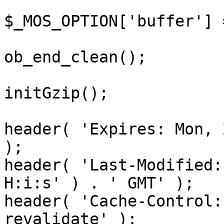
$_MOS_OPTION['buffer'] 
ob_end_clean();

initGzip();

header( 'Expires: Mon, 
);

header( 'Last-Modified:
H:i:s' ) . ' GMT' );

header( 'Cache-Control:
revalidate' );
