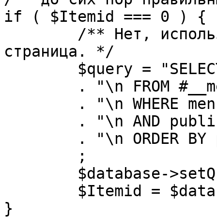
if ( $Itemid === 0 ) {

	/** Нет, используется именно главная 
страница. */

	$query = "SELECT id"

	. "\n FROM #__menu"

	. "\n WHERE menutype = 'mainmenu'"

	. "\n AND published = 1"

	. "\n ORDER BY parent, ordering"

	;

	$database->setQuery( $query, 0, 1 );

	$Itemid = $database->loadResult();

}
