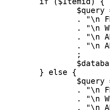
	if ($Itemid) {

		$query = "SELECT id, link"

		. "\n FROM #__menu"

		. "\n WHERE menutype = 'mainmenu'"

		. "\n AND id = " . (int) $Itemid

		. "\n AND published = 1"

		;

		$database->setQuery( $query );

	} else {

		$query = "SELECT id, link"

		. "\n FROM #__menu"

		. "\n WHERE menutype = 'mainmenu'"

		. "\n AND published = 1"
