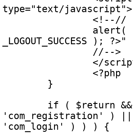
type="text/javascript">

		<!--//

		alert( "<?php echo addslashes( 
_LOGOUT_SUCCESS ); ?>" )
		//-->

		</script>

		<?php

	}

	if ( $return && !( strpos( $return, 
'com_registration' ) ||
'com_login' ) ) ) {
