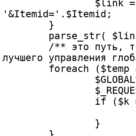
		$link = substr( $link, $pos+1 ). 
'&Itemid='.$Itemid;

	}

	parse_str( $link, $temp );

	/** это путь, требуется переделать для 
лучшего управления глоб
	foreach ($temp as $k=>$v) {

		$GLOBALS[$k] = $v;

		$_REQUEST[$k] = $v;

		if ($k == 'option') {

			$option = $v;
		}

	}
