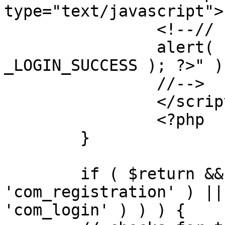
type="text/javascript">

		<!--//

		alert( "<?php echo addslashes( 
_LOGIN_SUCCESS ); ?>" );
		//-->

		</script>

		<?php

	}

	if ( $return && !( strpos( $return, 
'com_registration' ) ||
'com_login' ) ) ) {
