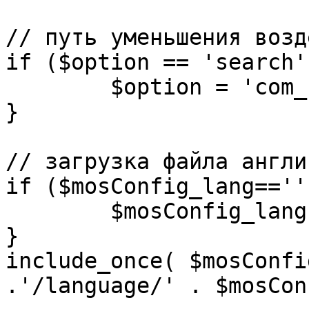
// путь уменьшения возд
if ($option == 'search')
	$option = 'com_search';

}

// загрузка файла англи
if ($mosConfig_lang=='')
	$mosConfig_lang = 'english';

}

include_once( $mosConfi
.'/language/' . $mosCon