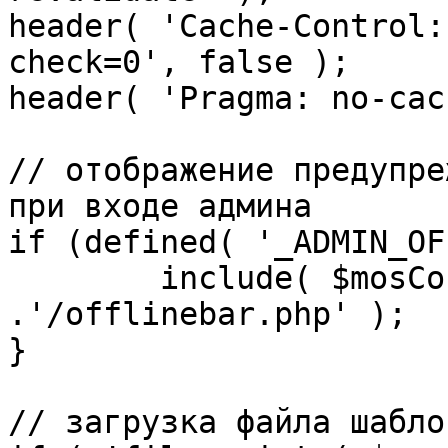
header( 'Cache-Control:
check=0', false );

header( 'Pragma: no-cac
// отображение предупре
при входе админа

if (defined( '_ADMIN_OF
	include( $mosConfig_absolute_path 
.'/offlinebar.php' );

}

// загрузка файла шаблон