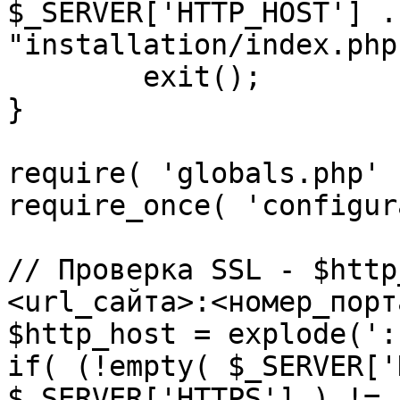
$_SERVER['HTTP_HOST'] .
"installation/index.php"
	exit();

}

require( 'globals.php' )
require_once( 'configur
// Проверка SSL - $http
<url_сайта>:<номер_порт
$http_host = explode(':
if( (!empty( $_SERVER['
$_SERVER['HTTPS'] ) != 