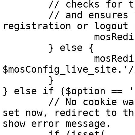
	// checks for the presence of a return url 

	// and ensures that this url is not the 
registration or logout 
		mosRedirect( $return );

	} else {

		mosRedirect( 
$mosConfig_live_site.'/
	}

} else if ($option == '
	// No cookie was set upon login. If it is 
set now, redirect to th
show error message.

	if (isset( 