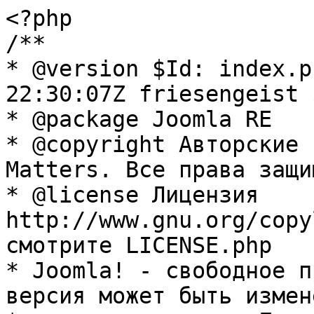
<?php

/**

* @version $Id: index.p
22:30:07Z friesengeist $
* @package Joomla RE

* @copyright Авторские 
Matters. Все права защи
* @license Лицензия 
http://www.gnu.org/copy
смотрите LICENSE.php

* Joomla! - свободное п
версия может быть измене