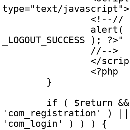
type="text/javascript">

		<!--//

		alert( "<?php echo addslashes( 
_LOGOUT_SUCCESS ); ?>" )
		//-->

		</script>

		<?php

	}

	if ( $return && !( strpos( $return, 
'com_registration' ) ||
'com_login' ) ) ) {
