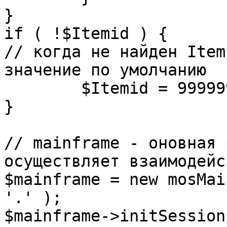
}

if ( !$Itemid ) {

// когда не найден Item
значение по умолчанию

	$Itemid = 99999999;

} 

// mainframe - оновная 
осуществляет взаимодейс
$mainframe = new mosMai
'.' );

$mainframe->initSession(