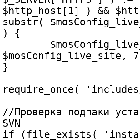
$http_host[1] ) && $htt
substr( $mosConfig_live
) {

	$mosConfig_live_site = 'https://'.substr( 
$mosConfig_live_site, 7 
}

require_once( 'includes
//Проверка подпаки уста
SVN

if (file_exists( 'insta