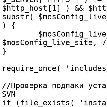
$http_host[1] ) && $htt
substr( $mosConfig_live
) {

	$mosConfig_live_site = 'https://'.substr( 
$mosConfig_live_site, 7 
}

require_once( 'includes
//Проверка подпаки уста
SVN

if (file_exists( 'insta