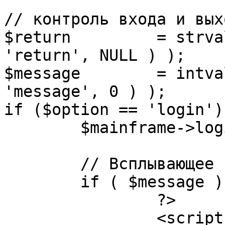
// контроль входа и вых
$return 	= strval( mosGetParam( $_REQUEST, 
'return', NULL ) );

$message 	= intval( mosGetParam( $_POST, 
'message', 0 ) );

if ($option == 'login') 
	$mainframe->login();

	// Всплывающее сообщение JS

	if ( $message ) {

		?>

		<script language="javascript" 