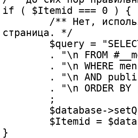
if ( $Itemid === 0 ) {

	/** Нет, используется именно главная 
страница. */

	$query = "SELECT id"

	. "\n FROM #__menu"

	. "\n WHERE menutype = 'mainmenu'"

	. "\n AND published = 1"

	. "\n ORDER BY parent, ordering"

	;

	$database->setQuery( $query, 0, 1 );

	$Itemid = $database->loadResult();

}
