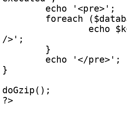
	echo '<pre>';

 	foreach ($database->_log as $k=>$sql) {

 		echo $k+1 . "\n" . $sql . '<hr 
/>';

	}

	echo '</pre>';

}

doGzip();

?>