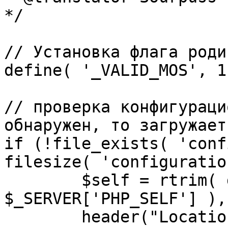
*/

// Установка флага роди
define( '_VALID_MOS', 1 
// проверка конфигураци
обнаружен, то загружает
if (!file_exists( 'conf
filesize( 'configuratio
	$self = rtrim( dirname( 
$_SERVER['PHP_SELF'] ),
	header("Location: http://" . 