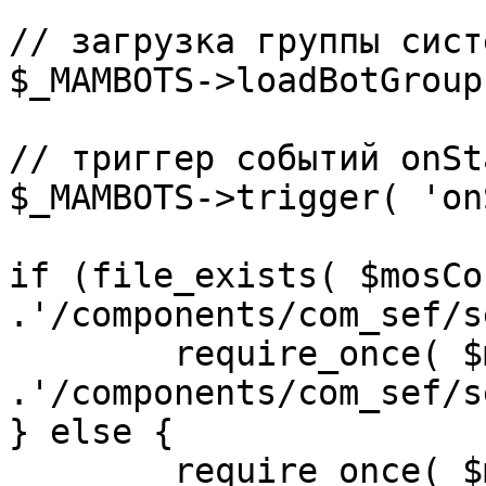
// загрузка группы сист
$_MAMBOTS->loadBotGroup
// триггер событий onSta
$_MAMBOTS->trigger( 'on
if (file_exists( $mosCo
.'/components/com_sef/s
	require_once( $mosConfig_absolute_path 
.'/components/com_sef/s
} else {

	require_once( $mosConfig_absolute_path 