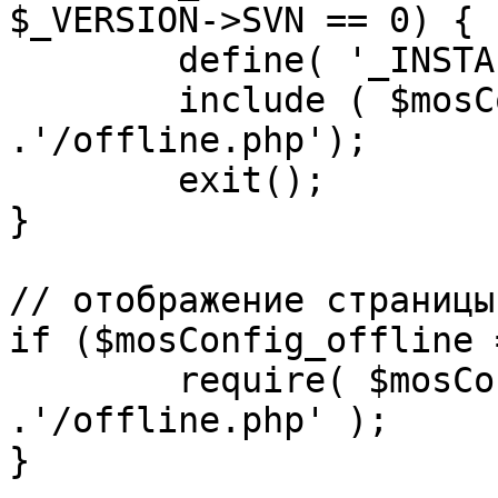
$_VERSION->SVN == 0) {

	define( '_INSTALL_CHECK', 1 );

	include ( $mosConfig_absolute_path 
.'/offline.php');

	exit();

}

// отображение страницы
if ($mosConfig_offline 
	require( $mosConfig_absolute_path 
.'/offline.php' );

}
