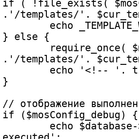
if ( !file_exists( $mos
.'/templates/'. $cur_te
	echo _TEMPLATE_WARN . $cur_template;

} else {

	require_once( $mosConfig_absolute_path 
.'/templates/'. $cur_te
	echo '<!-- '. time() .' -->';

}

// отображение выполнен
if ($mosConfig_debug) {

	echo $database->_ticker . ' queries 
executed';
