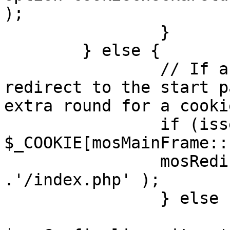
);

		}

	} else {

		// If a sessioncookie exists, 
redirect to the start p
extra round for a cooki
		if (isset( 
$_COOKIE[mosMainFrame::
		mosRedirect( $mosConfig_live_site 
.'/index.php' );

		} else {

			mosRedirect(