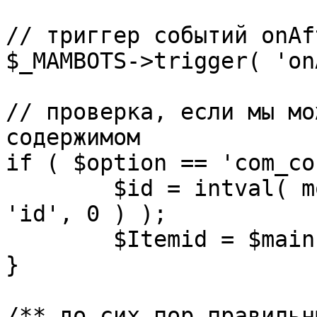
// триггер событий onAf
$_MAMBOTS->trigger( 'on
// проверка, если мы мо
содержимом

if ( $option == 'com_co
	$id = intval( mosGetParam( $_REQUEST, 
'id', 0 ) );

	$Itemid = $mainframe->getItemid( $id );

}

/** до сих пор правильн