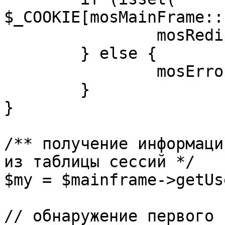
$_COOKIE[mosMainFrame::
		mosRedirect( $return );

	} else {

		mosErrorAlert( _ALERT_ENABLED );

	}

}

/** получение информаци
из таблицы сессий */

$my = $mainframe->getUs
// обнаружение первого 