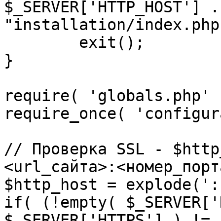
$_SERVER['HTTP_HOST'] .
"installation/index.php"
	exit();

}

require( 'globals.php' )
require_once( 'configur
// Проверка SSL - $http
<url_сайта>:<номер_порт
$http_host = explode(':
if( (!empty( $_SERVER['
$_SERVER['HTTPS'] ) != 