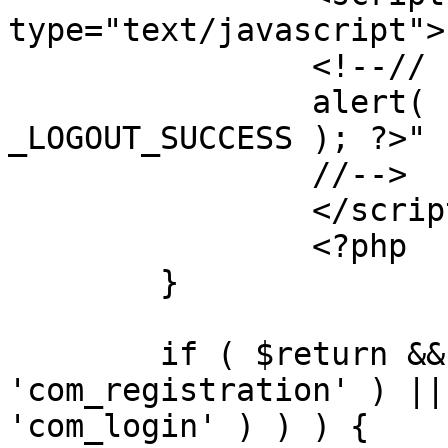
type="text/javascript">

		<!--//

		alert( "<?php echo addslashes( 
_LOGOUT_SUCCESS ); ?>" )
		//-->

		</script>

		<?php

	}

	if ( $return && !( strpos( $return, 
'com_registration' ) ||
'com_login' ) ) ) {
