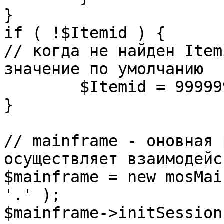
}

if ( !$Itemid ) {

// когда не найден Item
значение по умолчанию

	$Itemid = 99999999;

} 

// mainframe - оновная 
осуществляет взаимодейс
$mainframe = new mosMai
'.' );

$mainframe->initSession(