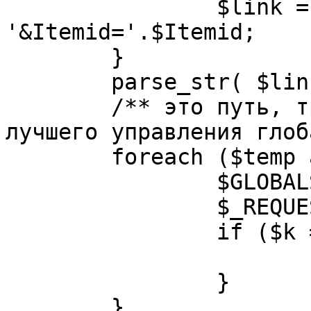
		$link = substr( $link, $pos+1 ). 
'&Itemid='.$Itemid;

	}

	parse_str( $link, $temp );

	/** это путь, требуется переделать для 
лучшего управления глоб
	foreach ($temp as $k=>$v) {

		$GLOBALS[$k] = $v;

		$_REQUEST[$k] = $v;

		if ($k == 'option') {

			$option = $v;
		}

	}
