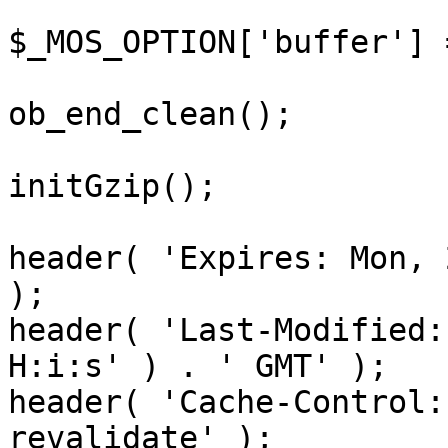
$_MOS_OPTION['buffer'] 
ob_end_clean();

initGzip();

header( 'Expires: Mon, 
);

header( 'Last-Modified:
H:i:s' ) . ' GMT' );

header( 'Cache-Control:
revalidate' );
