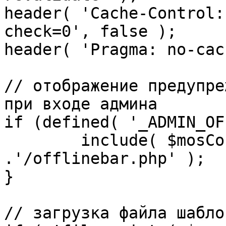
header( 'Cache-Control:
check=0', false );

header( 'Pragma: no-cac
// отображение предупре
при входе админа

if (defined( '_ADMIN_OF
	include( $mosConfig_absolute_path 
.'/offlinebar.php' );

}

// загрузка файла шаблон