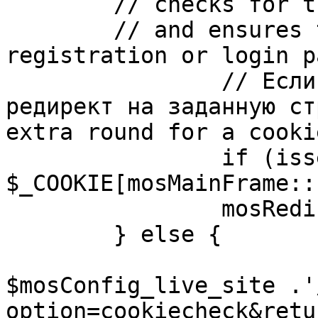
	// checks for the presence of a return url 

	// and ensures that this url is not the 
registration or login pa
		// Если sessioncookie существует, 
редирект на заданную ст
extra round for a cooki
		if (isset( 
$_COOKIE[mosMainFrame::
		mosRedirect( $return );

	} else {

			mosRedirect(
$mosConfig_live_site .'
option=cookiecheck&retu