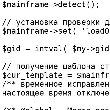
$mainframe->detect();

// установка проверки д
$mainframe->set( 'loadO
$gid = intval( $my->gid 
// получение шаблона ст
$cur_template = $mainfr
/** временное исправлен
настоящее время отключе