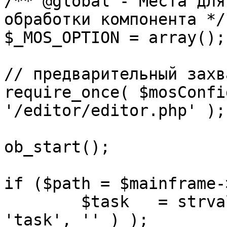
/** @global - Места для
обработки компонента */

$_MOS_OPTION = array();

// предварительный захв
require_once( $mosConfi
'/editor/editor.php' );

ob_start();		 

if ($path = $mainframe-
	$task 	= strval( mosGetParam( $_REQUEST, 
'task', '' ) );
