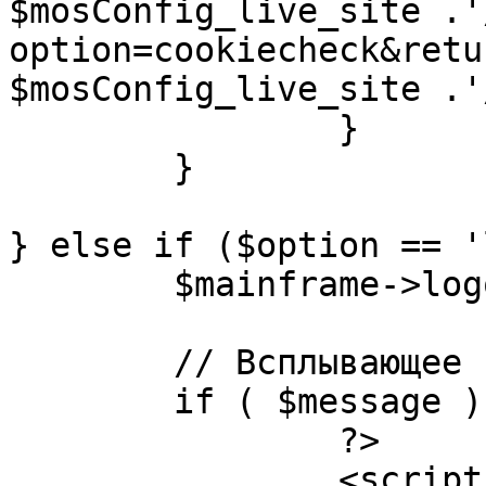
$mosConfig_live_site .'
option=cookiecheck&retu
$mosConfig_live_site .'
		}

	}

} else if ($option == '
	$mainframe->logout();

	// Всплывающее сообщение JS

	if ( $message ) {

		?>

		<script language="javascript" 