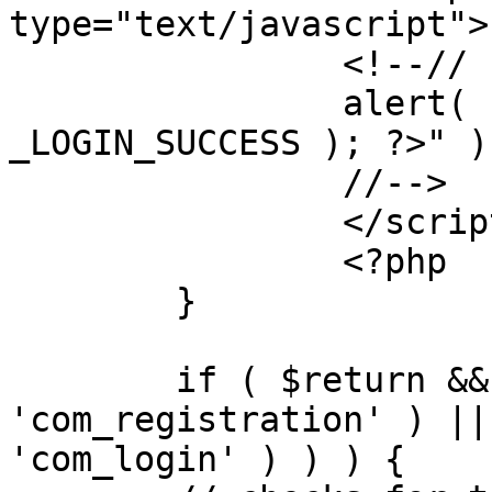
type="text/javascript">

		<!--//

		alert( "<?php echo addslashes( 
_LOGIN_SUCCESS ); ?>" );
		//-->

		</script>

		<?php

	}

	if ( $return && !( strpos( $return, 
'com_registration' ) ||
'com_login' ) ) ) {
