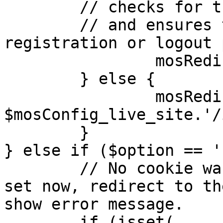
	// checks for the presence of a return url 

	// and ensures that this url is not the 
registration or logout 
		mosRedirect( $return );

	} else {

		mosRedirect( 
$mosConfig_live_site.'/
	}

} else if ($option == '
	// No cookie was set upon login. If it is 
set now, redirect to th
show error message.

	if (isset( 