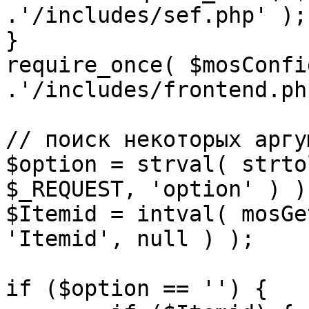
.'/includes/sef.php' );

}

require_once( $mosConfi
.'/includes/frontend.ph
// поиск некоторых аргу
$option = strval( strto
$_REQUEST, 'option' ) ) 
$Itemid = intval( mosGe
'Itemid', null ) );

if ($option == '') {
