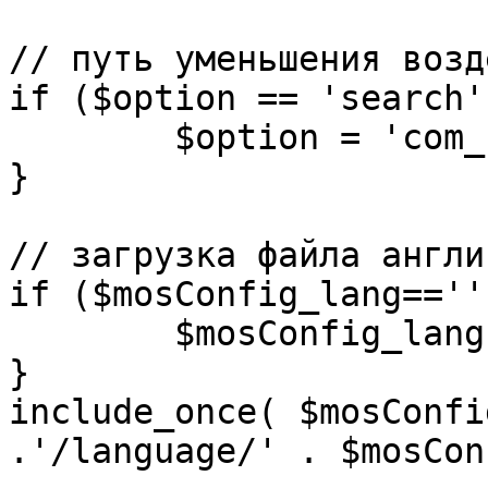
// путь уменьшения возд
if ($option == 'search')
	$option = 'com_search';

}

// загрузка файла англи
if ($mosConfig_lang=='')
	$mosConfig_lang = 'english';

}

include_once( $mosConfi
.'/language/' . $mosCon