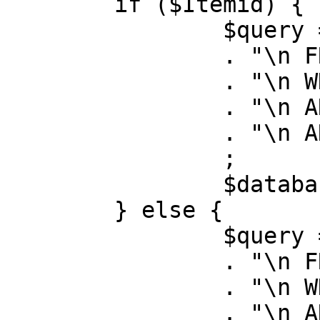
	if ($Itemid) {

		$query = "SELECT id, link"

		. "\n FROM #__menu"

		. "\n WHERE menutype = 'mainmenu'"

		. "\n AND id = " . (int) $Itemid

		. "\n AND published = 1"

		;

		$database->setQuery( $query );

	} else {

		$query = "SELECT id, link"

		. "\n FROM #__menu"

		. "\n WHERE menutype = 'mainmenu'"

		. "\n AND published = 1"
