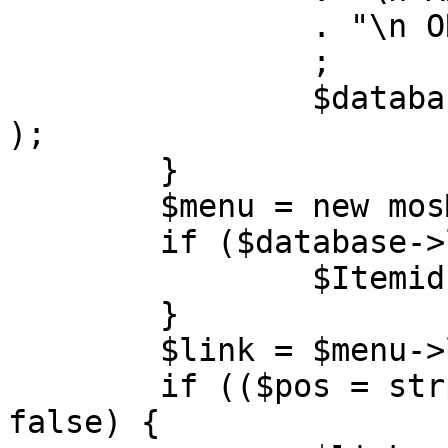
		. "\n ORDER BY parent, ordering"

		;

		$database->setQuery( $query, 0, 1 
);

	}

	$menu = new mosMenu( $database );

	if ($database->loadObject( $menu )) {

		$Itemid = $menu->id;

	}

	$link = $menu->link;

	if (($pos = strpos( $link, '?' )) !== 
false) {
