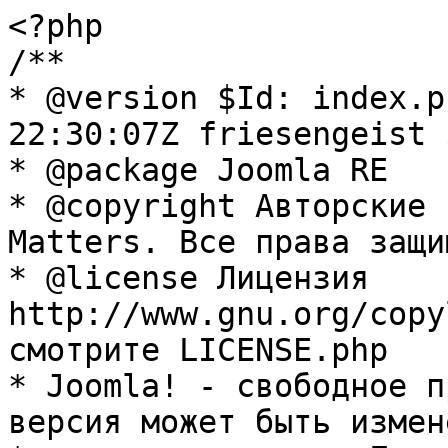
<?php

/**

* @version $Id: index.p
22:30:07Z friesengeist $
* @package Joomla RE

* @copyright Авторские 
Matters. Все права защи
* @license Лицензия 
http://www.gnu.org/copy
смотрите LICENSE.php

* Joomla! - свободное п
версия может быть измене