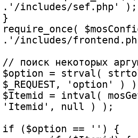
.'/includes/sef.php' );

}

require_once( $mosConfi
.'/includes/frontend.ph
// поиск некоторых аргу
$option = strval( strto
$_REQUEST, 'option' ) ) 
$Itemid = intval( mosGe
'Itemid', null ) );

if ($option == '') {
