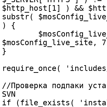
$http_host[1] ) && $htt
substr( $mosConfig_live
) {

	$mosConfig_live_site = 'https://'.substr( 
$mosConfig_live_site, 7 
}

require_once( 'includes
//Проверка подпаки уста
SVN

if (file_exists( 'insta