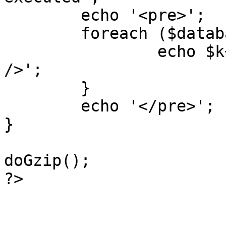
	echo '<pre>';

 	foreach ($database->_log as $k=>$sql) {

 		echo $k+1 . "\n" . $sql . '<hr 
/>';

	}

	echo '</pre>';

}

doGzip();

?>