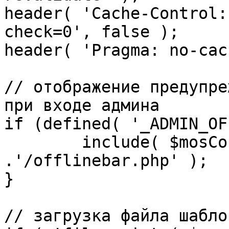
header( 'Cache-Control:
check=0', false );

header( 'Pragma: no-cac
// отображение предупре
при входе админа

if (defined( '_ADMIN_OF
	include( $mosConfig_absolute_path 
.'/offlinebar.php' );

}

// загрузка файла шаблон