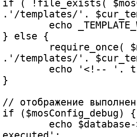
if ( !file_exists( $mos
.'/templates/'. $cur_te
	echo _TEMPLATE_WARN . $cur_template;

} else {

	require_once( $mosConfig_absolute_path 
.'/templates/'. $cur_te
	echo '<!-- '. time() .' -->';

}

// отображение выполнен
if ($mosConfig_debug) {

	echo $database->_ticker . ' queries 
executed';
