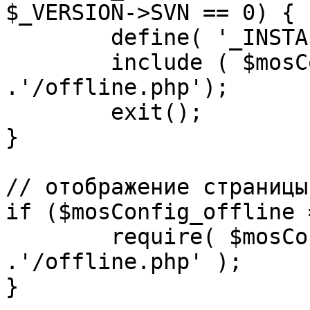
$_VERSION->SVN == 0) {

	define( '_INSTALL_CHECK', 1 );

	include ( $mosConfig_absolute_path 
.'/offline.php');

	exit();

}

// отображение страницы
if ($mosConfig_offline 
	require( $mosConfig_absolute_path 
.'/offline.php' );

}
