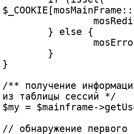
$_COOKIE[mosMainFrame::
		mosRedirect( $return );

	} else {

		mosErrorAlert( _ALERT_ENABLED );

	}

}

/** получение информаци
из таблицы сессий */

$my = $mainframe->getUs
// обнаружение первого 