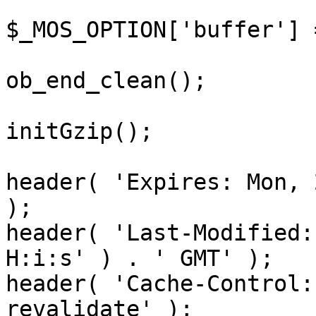
$_MOS_OPTION['buffer'] 
ob_end_clean();

initGzip();

header( 'Expires: Mon, 
);

header( 'Last-Modified:
H:i:s' ) . ' GMT' );

header( 'Cache-Control:
revalidate' );
