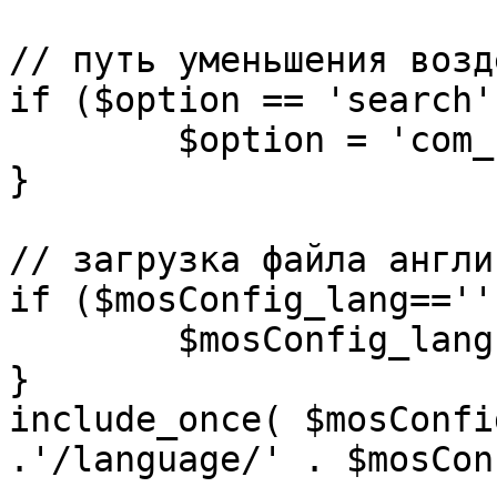
// путь уменьшения возд
if ($option == 'search')
	$option = 'com_search';

}

// загрузка файла англи
if ($mosConfig_lang=='')
	$mosConfig_lang = 'english';

}

include_once( $mosConfi
.'/language/' . $mosCon