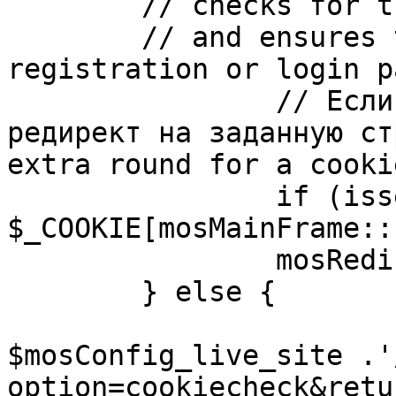
	// checks for the presence of a return url 

	// and ensures that this url is not the 
registration or login pa
		// Если sessioncookie существует, 
редирект на заданную ст
extra round for a cooki
		if (isset( 
$_COOKIE[mosMainFrame::
		mosRedirect( $return );

	} else {

			mosRedirect(
$mosConfig_live_site .'
option=cookiecheck&retu