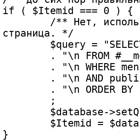
if ( $Itemid === 0 ) {

	/** Нет, используется именно главная 
страница. */

	$query = "SELECT id"

	. "\n FROM #__menu"

	. "\n WHERE menutype = 'mainmenu'"

	. "\n AND published = 1"

	. "\n ORDER BY parent, ordering"

	;

	$database->setQuery( $query, 0, 1 );

	$Itemid = $database->loadResult();

}
