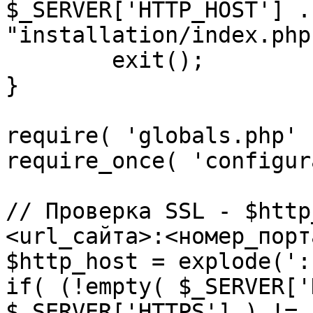
$_SERVER['HTTP_HOST'] .
"installation/index.php"
	exit();

}

require( 'globals.php' )
require_once( 'configur
// Проверка SSL - $http
<url_сайта>:<номер_порт
$http_host = explode(':
if( (!empty( $_SERVER['
$_SERVER['HTTPS'] ) != 