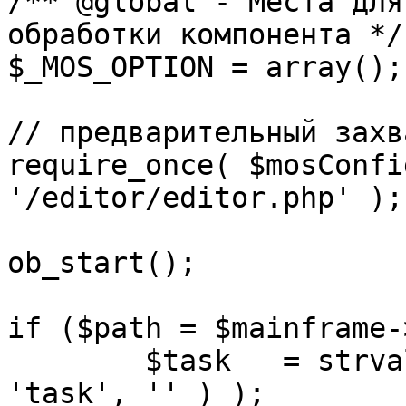
/** @global - Места для
обработки компонента */

$_MOS_OPTION = array();

// предварительный захв
require_once( $mosConfi
'/editor/editor.php' );

ob_start();		 

if ($path = $mainframe-
	$task 	= strval( mosGetParam( $_REQUEST, 
'task', '' ) );
