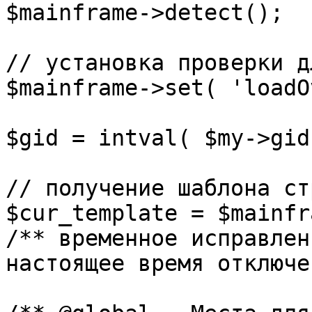
$mainframe->detect();

// установка проверки д
$mainframe->set( 'loadO
$gid = intval( $my->gid 
// получение шаблона ст
$cur_template = $mainfr
/** временное исправлен
настоящее время отключе