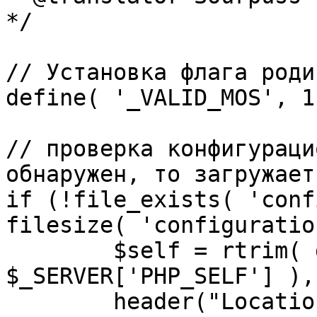
*/

// Установка флага роди
define( '_VALID_MOS', 1 
// проверка конфигураци
обнаружен, то загружает
if (!file_exists( 'conf
filesize( 'configuratio
	$self = rtrim( dirname( 
$_SERVER['PHP_SELF'] ),
	header("Location: http://" . 