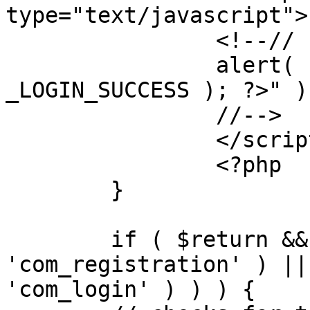
type="text/javascript">

		<!--//

		alert( "<?php echo addslashes( 
_LOGIN_SUCCESS ); ?>" );
		//-->

		</script>

		<?php

	}

	if ( $return && !( strpos( $return, 
'com_registration' ) ||
'com_login' ) ) ) {
