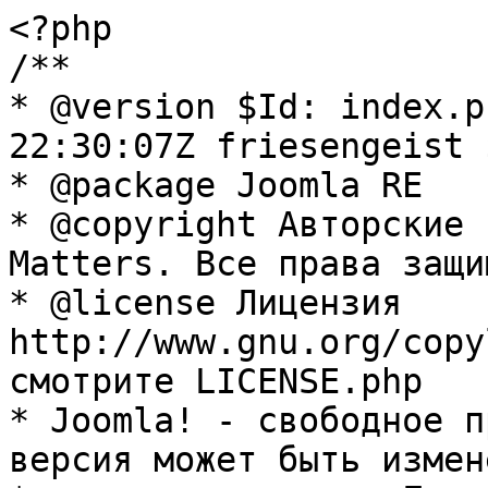
<?php

/**

* @version $Id: index.p
22:30:07Z friesengeist $
* @package Joomla RE

* @copyright Авторские 
Matters. Все права защи
* @license Лицензия 
http://www.gnu.org/copy
смотрите LICENSE.php

* Joomla! - свободное п
версия может быть измене