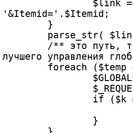
		$link = substr( $link, $pos+1 ). 
'&Itemid='.$Itemid;

	}

	parse_str( $link, $temp );

	/** это путь, требуется переделать для 
лучшего управления глоб
	foreach ($temp as $k=>$v) {

		$GLOBALS[$k] = $v;

		$_REQUEST[$k] = $v;

		if ($k == 'option') {

			$option = $v;
		}

	}
