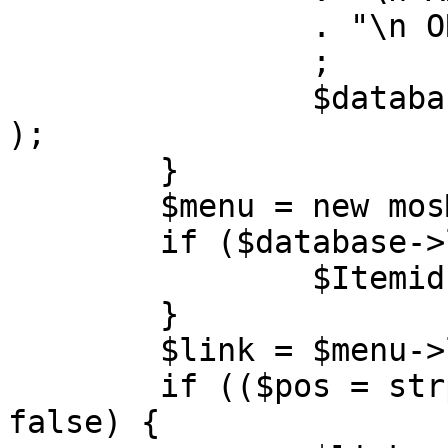
		. "\n ORDER BY parent, ordering"

		;

		$database->setQuery( $query, 0, 1 
);

	}

	$menu = new mosMenu( $database );

	if ($database->loadObject( $menu )) {

		$Itemid = $menu->id;

	}

	$link = $menu->link;

	if (($pos = strpos( $link, '?' )) !== 
false) {
