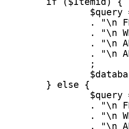
	if ($Itemid) {

		$query = "SELECT id, link"

		. "\n FROM #__menu"

		. "\n WHERE menutype = 'mainmenu'"

		. "\n AND id = " . (int) $Itemid

		. "\n AND published = 1"

		;

		$database->setQuery( $query );

	} else {

		$query = "SELECT id, link"

		. "\n FROM #__menu"

		. "\n WHERE menutype = 'mainmenu'"

		. "\n AND published = 1"
