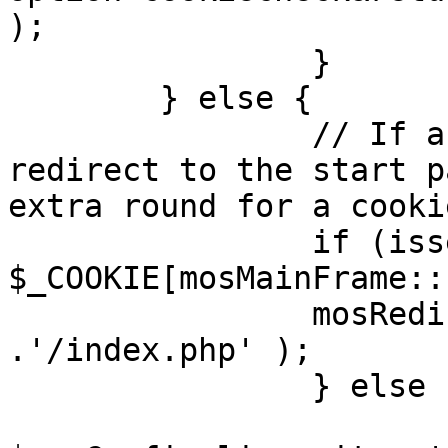
);

		}

	} else {

		// If a sessioncookie exists, 
redirect to the start p
extra round for a cooki
		if (isset( 
$_COOKIE[mosMainFrame::
		mosRedirect( $mosConfig_live_site 
.'/index.php' );

		} else {

			mosRedirect(