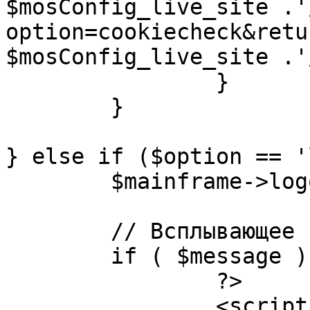
$mosConfig_live_site .'
option=cookiecheck&retu
$mosConfig_live_site .'
		}

	}

} else if ($option == '
	$mainframe->logout();

	// Всплывающее сообщение JS

	if ( $message ) {

		?>

		<script language="javascript" 