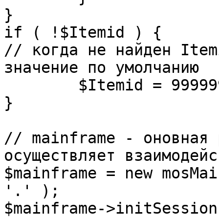
}

if ( !$Itemid ) {

// когда не найден Item
значение по умолчанию

	$Itemid = 99999999;

} 

// mainframe - оновная 
осуществляет взаимодейс
$mainframe = new mosMai
'.' );

$mainframe->initSession(