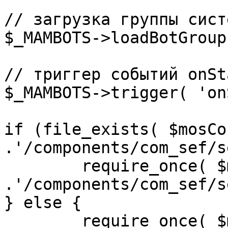
// загрузка группы сист
$_MAMBOTS->loadBotGroup
// триггер событий onSta
$_MAMBOTS->trigger( 'on
if (file_exists( $mosCo
.'/components/com_sef/s
	require_once( $mosConfig_absolute_path 
.'/components/com_sef/s
} else {

	require_once( $mosConfig_absolute_path 