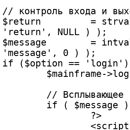
// контроль входа и вых
$return 	= strval( mosGetParam( $_REQUEST, 
'return', NULL ) );

$message 	= intval( mosGetParam( $_POST, 
'message', 0 ) );

if ($option == 'login') 
	$mainframe->login();

	// Всплывающее сообщение JS

	if ( $message ) {

		?>

		<script language="javascript" 