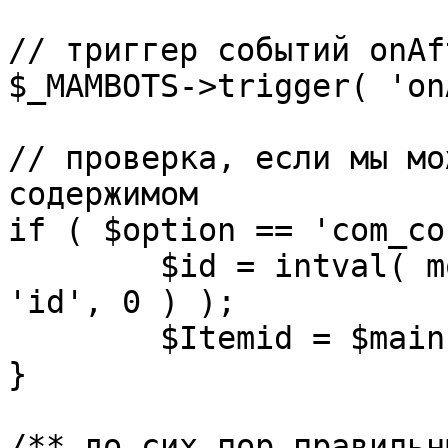
// триггер событий onAf
$_MAMBOTS->trigger( 'on
// проверка, если мы мо
содержимом

if ( $option == 'com_co
	$id = intval( mosGetParam( $_REQUEST, 
'id', 0 ) );

	$Itemid = $mainframe->getItemid( $id );

}

/** до сих пор правильн