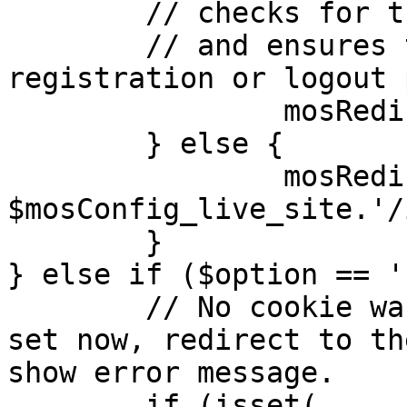
	// checks for the presence of a return url 

	// and ensures that this url is not the 
registration or logout 
		mosRedirect( $return );

	} else {

		mosRedirect( 
$mosConfig_live_site.'/
	}

} else if ($option == '
	// No cookie was set upon login. If it is 
set now, redirect to th
show error message.

	if (isset( 