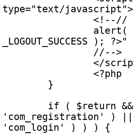
type="text/javascript">

		<!--//

		alert( "<?php echo addslashes( 
_LOGOUT_SUCCESS ); ?>" )
		//-->

		</script>

		<?php

	}

	if ( $return && !( strpos( $return, 
'com_registration' ) ||
'com_login' ) ) ) {
