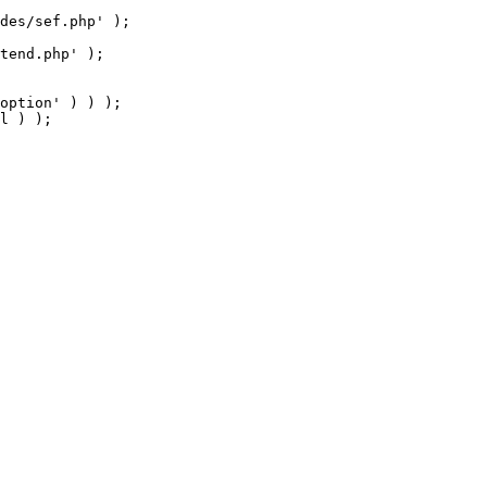
tend.php' );

option' ) ) );

l ) );
