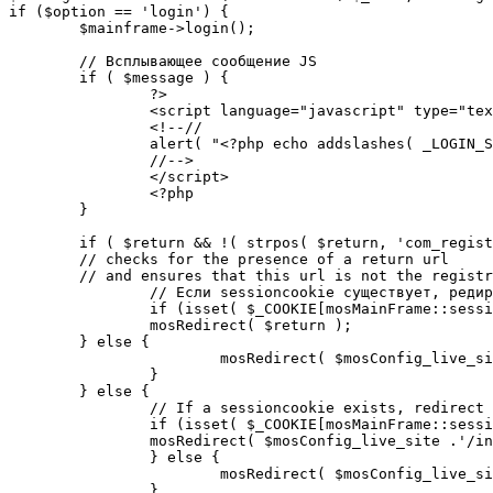
if ($option == 'login') {

	$mainframe->login();

	// Всплывающее сообщение JS

	if ( $message ) {

		?>

		<script language="javascript" type="text/javascript">

		<!--//

		alert( "<?php echo addslashes( _LOGIN_SUCCESS ); ?>" );

		//-->

		</script>

		<?php

	}

	if ( $return && !( strpos( $return, 'com_registration' ) || strpos( $return, 'com_login' ) ) ) {

	// checks for the presence of a return url 

	// and ensures that this url is not the registration or login pages

		// Если sessioncookie существует, редирект на заданную страницу. Otherwise, take an extra round for a cookiecheck

		if (isset( $_COOKIE[mosMainFrame::sessionCookieName()] )) {

		mosRedirect( $return );

	} else {

			mosRedirect( $mosConfig_live_site .'/index.php?option=cookiecheck&return=' . urlencode( $return ) );

		}

	} else {

		// If a sessioncookie exists, redirect to the start page. Otherwise, take an extra round for a cookiecheck

		if (isset( $_COOKIE[mosMainFrame::sessionCookieName()] )) {

		mosRedirect( $mosConfig_live_site .'/index.php' );

		} else {

			mosRedirect( $mosConfig_live_site .'/index.php?option=cookiecheck&return=' . urlencode( $mosConfig_live_site .'/index.php' ) );

		}
