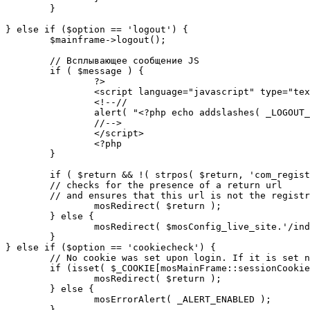
	}

} else if ($option == 'logout') {

	$mainframe->logout();

	// Всплывающее сообщение JS

	if ( $message ) {

		?>

		<script language="javascript" type="text/javascript">

		<!--//

		alert( "<?php echo addslashes( _LOGOUT_SUCCESS ); ?>" );

		//-->

		</script>

		<?php

	}

	if ( $return && !( strpos( $return, 'com_registration' ) || strpos( $return, 'com_login' ) ) ) {

	// checks for the presence of a return url 

	// and ensures that this url is not the registration or logout pages

		mosRedirect( $return );

	} else {

		mosRedirect( $mosConfig_live_site.'/index.php' );

	}

} else if ($option == 'cookiecheck') {

	// No cookie was set upon login. If it is set now, redirect to the given page. Otherwise, show error message.

	if (isset( $_COOKIE[mosMainFrame::sessionCookieName()] )) {

		mosRedirect( $return );

	} else {

		mosErrorAlert( _ALERT_ENABLED );

	}
