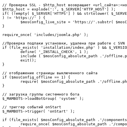
// Проверка SSL - $http_host возвращает <url_сайта>:<но
$http_host = explode(':', $_SERVER['HTTP_HOST'] );

if( (!empty( $_SERVER['HTTPS'] ) && strtolower( $_SERVE
) != 'https://' ) {

	$mosConfig_live_site = 'https://'.substr( $mosConfig_live_site, 7 );

}

require_once( 'includes/joomla.php' );

//Проверка подпаки установки, удалена при работе с SVN

if (file_exists( 'installation/index.php' ) && $_VERSIO
	define( '_INSTALL_CHECK', 1 );

	include ( $mosConfig_absolute_path .'/offline.php');

	exit();

}

// отображение страницы выключенного сайта

if ($mosConfig_offline == 1) {

	require( $mosConfig_absolute_path .'/offline.php' );

}

// загрузка группы системного бота

$_MAMBOTS->loadBotGroup( 'system' );

// триггер событий onStart

$_MAMBOTS->trigger( 'onStart' );

if (file_exists( $mosConfig_absolute_path .'/components
	require_once( $mosConfig_absolute_path .'/components/com_sef/sef.php' );
