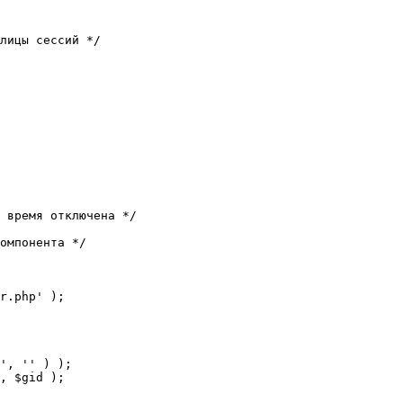
лицы сессий */

 время отключена */

омпонента */

r.php' );
