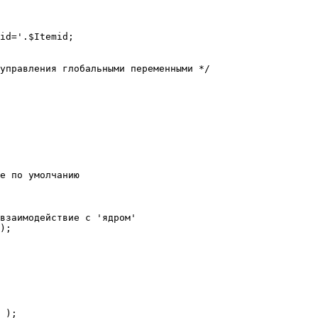
е по умолчанию

взаимодействие с 'ядром'

);
