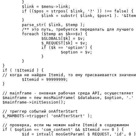
	}

	$link = $menu->link;

	if (($pos = strpos( $link, '?' )) !== false) {

		$link = substr( $link, $pos+1 ). '&Itemid='.$Itemid;

	}

	parse_str( $link, $temp );

	/** это путь, требуется переделать для лучшего управления глобальными переменными */

	foreach ($temp as $k=>$v) {

		$GLOBALS[$k] = $v;

		$_REQUEST[$k] = $v;

		if ($k == 'option') {

			$option = $v;

		}

	}

}

if ( !$Itemid ) {

// когда не найден Itemid, то ему присваивается значени
	$Itemid = 99999999;

} 

// mainframe - оновная рабочая среда API, осуществляет 
$mainframe = new mosMainFrame( $database, $option, '.' 
$mainframe->initSession();

// триггер событий onAfterStart

$_MAMBOTS->trigger( 'onAfterStart' );

// проверка, если мы можем найти Itemid в содержимом

if ( $option == 'com_content' && $Itemid === 0 ) {

	$id = intval( mosGetParam( $_REQUEST, 'id', 0 ) );
