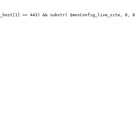
_host[1] == 443) && substr( $mosConfig_live_site, 0, 8 