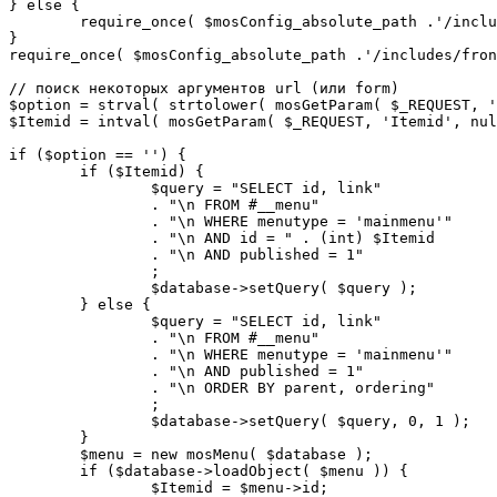
} else {

	require_once( $mosConfig_absolute_path .'/includes/sef.php' );

}

require_once( $mosConfig_absolute_path .'/includes/fron
// поиск некоторых аргументов url (или form)

$option = strval( strtolower( mosGetParam( $_REQUEST, '
$Itemid = intval( mosGetParam( $_REQUEST, 'Itemid', nul
if ($option == '') {

	if ($Itemid) {

		$query = "SELECT id, link"

		. "\n FROM #__menu"

		. "\n WHERE menutype = 'mainmenu'"

		. "\n AND id = " . (int) $Itemid

		. "\n AND published = 1"

		;

		$database->setQuery( $query );

	} else {

		$query = "SELECT id, link"

		. "\n FROM #__menu"

		. "\n WHERE menutype = 'mainmenu'"

		. "\n AND published = 1"

		. "\n ORDER BY parent, ordering"

		;

		$database->setQuery( $query, 0, 1 );

	}

	$menu = new mosMenu( $database );

	if ($database->loadObject( $menu )) {

		$Itemid = $menu->id;
