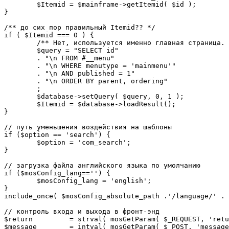
	$Itemid = $mainframe->getItemid( $id );

}

/** до сих пор правильный Itemid?? */

if ( $Itemid === 0 ) {

	/** Нет, используется именно главная страница. */

	$query = "SELECT id"

	. "\n FROM #__menu"

	. "\n WHERE menutype = 'mainmenu'"

	. "\n AND published = 1"

	. "\n ORDER BY parent, ordering"

	;

	$database->setQuery( $query, 0, 1 );

	$Itemid = $database->loadResult();

}

// путь уменьшения воздействия на шаблоны

if ($option == 'search') {

	$option = 'com_search';

}

// загрузка файла английского языка по умолчанию

if ($mosConfig_lang=='') {

	$mosConfig_lang = 'english';

}

include_once( $mosConfig_absolute_path .'/language/' . 
// контроль входа и выхода в фронт-энд 

$return 	= strval( mosGetParam( $_REQUEST, 'return', NULL ) );

$message 	= intval( mosGetParam( $_POST, 'message', 0 ) );
