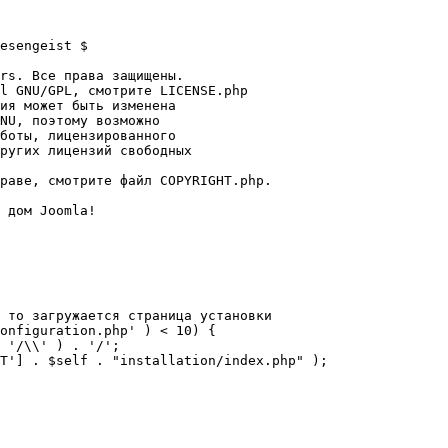
esengeist $

rs. Все права защищены.

l GNU/GPL, смотрите LICENSE.php

ия может быть изменена

NU, поэтому возможно

боты, лицензированного

ругих лицензий свободных 

раве, смотрите файл COPYRIGHT.php.

 дом Joomla!

 то загружается страница установки

onfiguration.php' ) < 10) {
