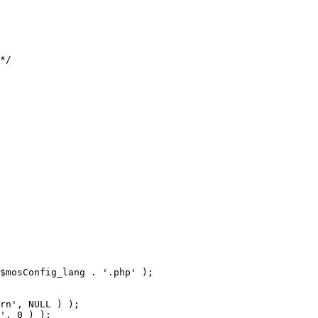
$mosConfig_lang . '.php' );
