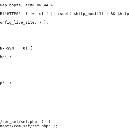
мер_порта, если он 443>

R['HTTPS'] ) != 'off' || isset( $http_host[1] ) && $http
N->SVN == 0) {

/com_sef/sef.php' )) {
