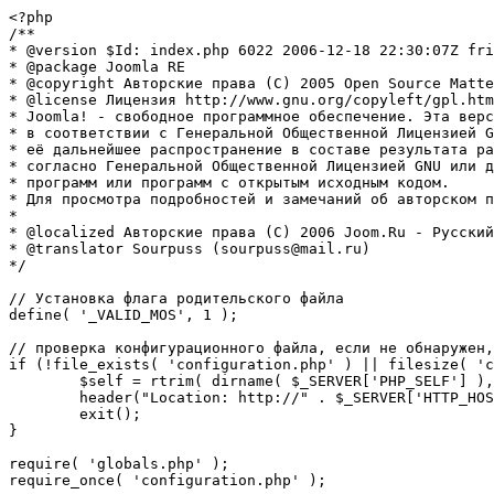
<?php

/**

* @version $Id: index.php 6022 2006-12-18 22:30:07Z fri
* @package Joomla RE

* @copyright Авторские права (C) 2005 Open Source Matte
* @license Лицензия http://www.gnu.org/copyleft/gpl.htm
* Joomla! - свободное программное обеспечение. Эта верс
* в соответствии с Генеральной Общественной Лицензией G
* её дальнейшее распространение в составе результата ра
* согласно Генеральной Общественной Лицензией GNU или д
* программ или программ с открытым исходным кодом.

* Для просмотра подробностей и замечаний об авторском п
* 

* @localized Авторские права (C) 2006 Joom.Ru - Русский
* @translator Sourpuss (sourpuss@mail.ru)

*/

// Установка флага родительского файла 

define( '_VALID_MOS', 1 );

// проверка конфигурационного файла, если не обнаружен,
if (!file_exists( 'configuration.php' ) || filesize( 'c
	$self = rtrim( dirname( $_SERVER['PHP_SELF'] ), '/\\' ) . '/';

	header("Location: http://" . $_SERVER['HTTP_HOST'] . $self . "installation/index.php" );

	exit();

}

require( 'globals.php' );

require_once( 'configuration.php' );
