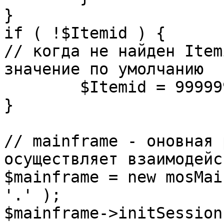
}

if ( !$Itemid ) {

// когда не найден Item
значение по умолчанию

	$Itemid = 99999999;

} 

// mainframe - оновная 
осуществляет взаимодейс
$mainframe = new mosMai
'.' );

$mainframe->initSession(