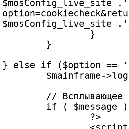
$mosConfig_live_site .'
option=cookiecheck&retu
$mosConfig_live_site .'
		}

	}

} else if ($option == '
	$mainframe->logout();

	// Всплывающее сообщение JS

	if ( $message ) {

		?>

		<script language="javascript" 