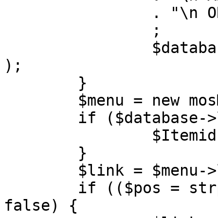
		. "\n ORDER BY parent, ordering"

		;

		$database->setQuery( $query, 0, 1 
);

	}

	$menu = new mosMenu( $database );

	if ($database->loadObject( $menu )) {

		$Itemid = $menu->id;

	}

	$link = $menu->link;

	if (($pos = strpos( $link, '?' )) !== 
false) {
