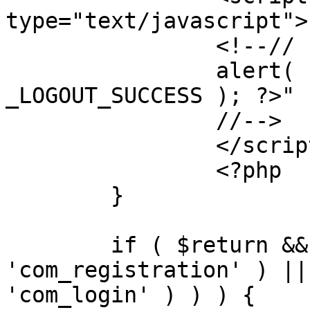
type="text/javascript">

		<!--//

		alert( "<?php echo addslashes( 
_LOGOUT_SUCCESS ); ?>" )
		//-->

		</script>

		<?php

	}

	if ( $return && !( strpos( $return, 
'com_registration' ) ||
'com_login' ) ) ) {
