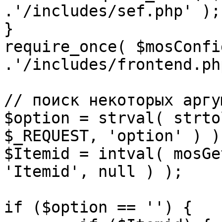
.'/includes/sef.php' );

}

require_once( $mosConfi
.'/includes/frontend.ph
// поиск некоторых аргу
$option = strval( strto
$_REQUEST, 'option' ) ) 
$Itemid = intval( mosGe
'Itemid', null ) );

if ($option == '') {
