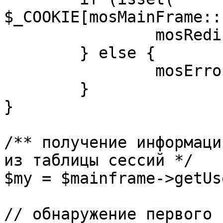
$_COOKIE[mosMainFrame::
		mosRedirect( $return );

	} else {

		mosErrorAlert( _ALERT_ENABLED );

	}

}

/** получение информаци
из таблицы сессий */

$my = $mainframe->getUs
// обнаружение первого 