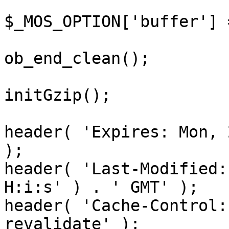
$_MOS_OPTION['buffer'] 
ob_end_clean();

initGzip();

header( 'Expires: Mon, 
);

header( 'Last-Modified:
H:i:s' ) . ' GMT' );

header( 'Cache-Control:
revalidate' );
