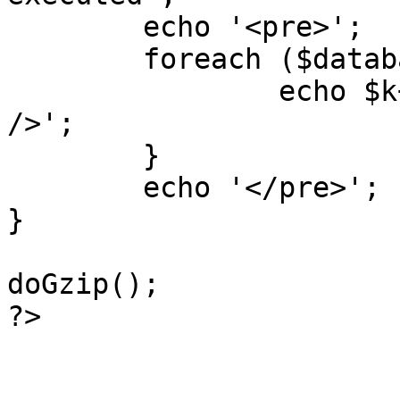
	echo '<pre>';

 	foreach ($database->_log as $k=>$sql) {

 		echo $k+1 . "\n" . $sql . '<hr 
/>';

	}

	echo '</pre>';

}

doGzip();

?>