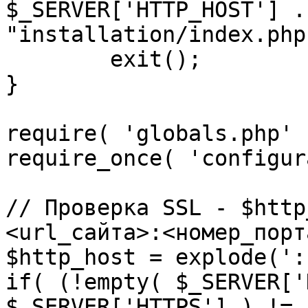
$_SERVER['HTTP_HOST'] .
"installation/index.php"
	exit();

}

require( 'globals.php' )
require_once( 'configur
// Проверка SSL - $http
<url_сайта>:<номер_порт
$http_host = explode(':
if( (!empty( $_SERVER['
$_SERVER['HTTPS'] ) != 