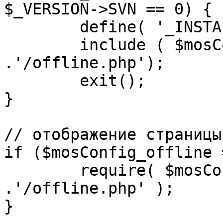
$_VERSION->SVN == 0) {

	define( '_INSTALL_CHECK', 1 );

	include ( $mosConfig_absolute_path 
.'/offline.php');

	exit();

}

// отображение страницы
if ($mosConfig_offline 
	require( $mosConfig_absolute_path 
.'/offline.php' );

}
