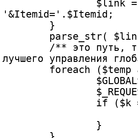
		$link = substr( $link, $pos+1 ). 
'&Itemid='.$Itemid;

	}

	parse_str( $link, $temp );

	/** это путь, требуется переделать для 
лучшего управления глоб
	foreach ($temp as $k=>$v) {

		$GLOBALS[$k] = $v;

		$_REQUEST[$k] = $v;

		if ($k == 'option') {

			$option = $v;
		}

	}
