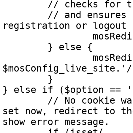
	// checks for the presence of a return url 

	// and ensures that this url is not the 
registration or logout 
		mosRedirect( $return );

	} else {

		mosRedirect( 
$mosConfig_live_site.'/
	}

} else if ($option == '
	// No cookie was set upon login. If it is 
set now, redirect to th
show error message.

	if (isset( 