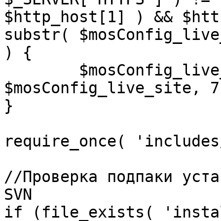
$http_host[1] ) && $htt
substr( $mosConfig_live
) {

	$mosConfig_live_site = 'https://'.substr( 
$mosConfig_live_site, 7 
}

require_once( 'includes
//Проверка подпаки уста
SVN

if (file_exists( 'insta