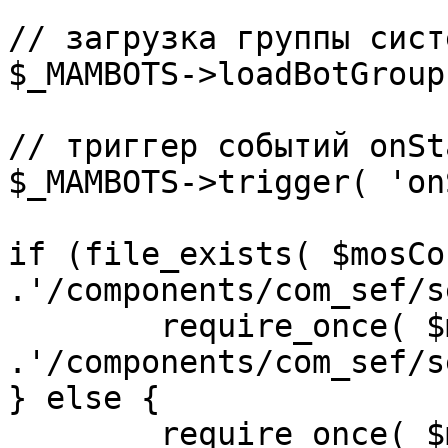
// загрузка группы сист
$_MAMBOTS->loadBotGroup
// триггер событий onSta
$_MAMBOTS->trigger( 'on
if (file_exists( $mosCo
.'/components/com_sef/s
	require_once( $mosConfig_absolute_path 
.'/components/com_sef/s
} else {

	require_once( $mosConfig_absolute_path 