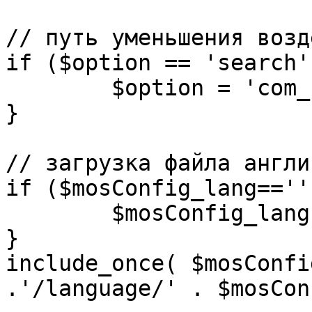
// путь уменьшения возд
if ($option == 'search')
	$option = 'com_search';

}

// загрузка файла англи
if ($mosConfig_lang=='')
	$mosConfig_lang = 'english';

}

include_once( $mosConfi
.'/language/' . $mosCon