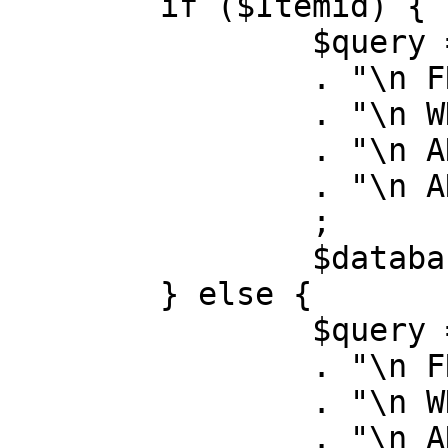
	if ($Itemid) {

		$query = "SELECT id, link"

		. "\n FROM #__menu"

		. "\n WHERE menutype = 'mainmenu'"

		. "\n AND id = " . (int) $Itemid

		. "\n AND published = 1"

		;

		$database->setQuery( $query );

	} else {

		$query = "SELECT id, link"

		. "\n FROM #__menu"

		. "\n WHERE menutype = 'mainmenu'"

		. "\n AND published = 1"
