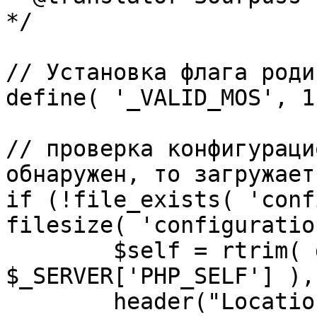
*/

// Установка флага роди
define( '_VALID_MOS', 1 
// проверка конфигураци
обнаружен, то загружает
if (!file_exists( 'conf
filesize( 'configuratio
	$self = rtrim( dirname( 
$_SERVER['PHP_SELF'] ),
	header("Location: http://" . 