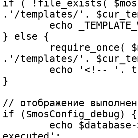
if ( !file_exists( $mos
.'/templates/'. $cur_te
	echo _TEMPLATE_WARN . $cur_template;

} else {

	require_once( $mosConfig_absolute_path 
.'/templates/'. $cur_te
	echo '<!-- '. time() .' -->';

}

// отображение выполнен
if ($mosConfig_debug) {

	echo $database->_ticker . ' queries 
executed';
