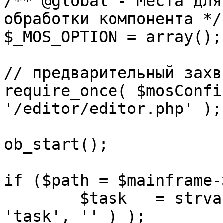
/** @global - Места для
обработки компонента */

$_MOS_OPTION = array();

// предварительный захв
require_once( $mosConfi
'/editor/editor.php' );

ob_start();		 

if ($path = $mainframe-
	$task 	= strval( mosGetParam( $_REQUEST, 
'task', '' ) );
