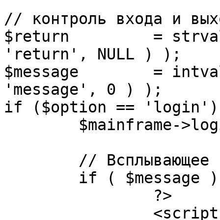
// контроль входа и вых
$return 	= strval( mosGetParam( $_REQUEST, 
'return', NULL ) );

$message 	= intval( mosGetParam( $_POST, 
'message', 0 ) );

if ($option == 'login') 
	$mainframe->login();

	// Всплывающее сообщение JS

	if ( $message ) {

		?>

		<script language="javascript" 