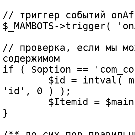
// триггер событий onAf
$_MAMBOTS->trigger( 'on
// проверка, если мы мо
содержимом

if ( $option == 'com_co
	$id = intval( mosGetParam( $_REQUEST, 
'id', 0 ) );

	$Itemid = $mainframe->getItemid( $id );

}

/** до сих пор правильн