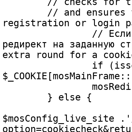
	// checks for the presence of a return url 

	// and ensures that this url is not the 
registration or login pa
		// Если sessioncookie существует, 
редирект на заданную ст
extra round for a cooki
		if (isset( 
$_COOKIE[mosMainFrame::
		mosRedirect( $return );

	} else {

			mosRedirect(
$mosConfig_live_site .'
option=cookiecheck&retu