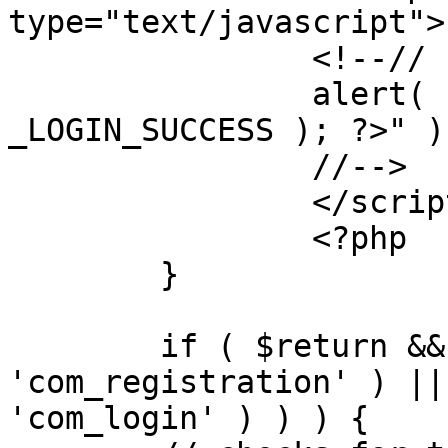
type="text/javascript">

		<!--//

		alert( "<?php echo addslashes( 
_LOGIN_SUCCESS ); ?>" );
		//-->

		</script>

		<?php

	}

	if ( $return && !( strpos( $return, 
'com_registration' ) ||
'com_login' ) ) ) {
