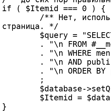
if ( $Itemid === 0 ) {

	/** Нет, используется именно главная 
страница. */

	$query = "SELECT id"

	. "\n FROM #__menu"

	. "\n WHERE menutype = 'mainmenu'"

	. "\n AND published = 1"

	. "\n ORDER BY parent, ordering"

	;

	$database->setQuery( $query, 0, 1 );

	$Itemid = $database->loadResult();

}
