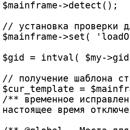
$mainframe->detect();

// установка проверки д
$mainframe->set( 'loadO
$gid = intval( $my->gid 
// получение шаблона ст
$cur_template = $mainfr
/** временное исправлен
настоящее время отключе