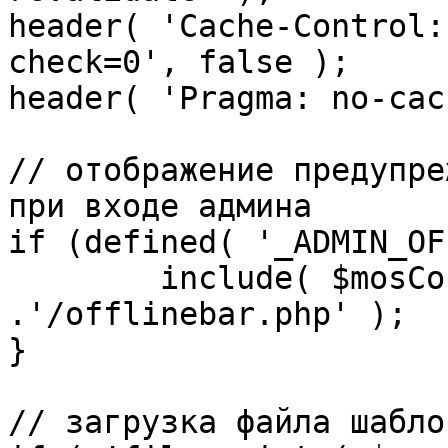
header( 'Cache-Control:
check=0', false );

header( 'Pragma: no-cac
// отображение предупре
при входе админа

if (defined( '_ADMIN_OF
	include( $mosConfig_absolute_path 
.'/offlinebar.php' );

}

// загрузка файла шаблон