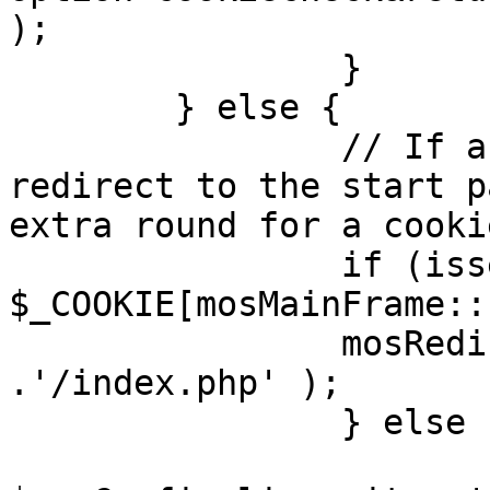
);

		}

	} else {

		// If a sessioncookie exists, 
redirect to the start p
extra round for a cooki
		if (isset( 
$_COOKIE[mosMainFrame::
		mosRedirect( $mosConfig_live_site 
.'/index.php' );

		} else {

			mosRedirect(