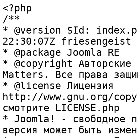
<?php

/**

* @version $Id: index.p
22:30:07Z friesengeist $
* @package Joomla RE

* @copyright Авторские 
Matters. Все права защи
* @license Лицензия 
http://www.gnu.org/copy
смотрите LICENSE.php

* Joomla! - свободное п
версия может быть измене