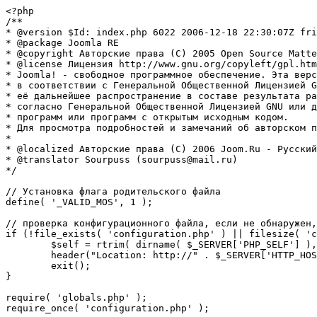
<?php

/**

* @version $Id: index.php 6022 2006-12-18 22:30:07Z fri
* @package Joomla RE

* @copyright Авторские права (C) 2005 Open Source Matte
* @license Лицензия http://www.gnu.org/copyleft/gpl.htm
* Joomla! - свободное программное обеспечение. Эта верс
* в соответствии с Генеральной Общественной Лицензией G
* её дальнейшее распространение в составе результата ра
* согласно Генеральной Общественной Лицензией GNU или д
* программ или программ с открытым исходным кодом.

* Для просмотра подробностей и замечаний об авторском п
* 

* @localized Авторские права (C) 2006 Joom.Ru - Русский
* @translator Sourpuss (sourpuss@mail.ru)

*/

// Установка флага родительского файла 

define( '_VALID_MOS', 1 );

// проверка конфигурационного файла, если не обнаружен,
if (!file_exists( 'configuration.php' ) || filesize( 'c
	$self = rtrim( dirname( $_SERVER['PHP_SELF'] ), '/\\' ) . '/';

	header("Location: http://" . $_SERVER['HTTP_HOST'] . $self . "installation/index.php" );

	exit();

}

require( 'globals.php' );

require_once( 'configuration.php' );
