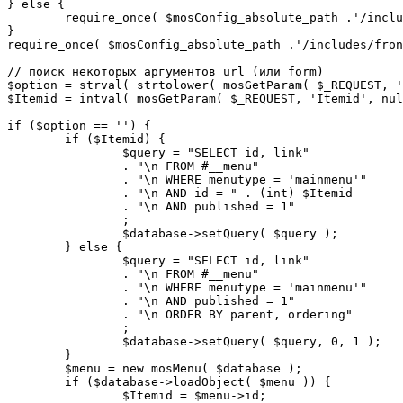
} else {

	require_once( $mosConfig_absolute_path .'/includes/sef.php' );

}

require_once( $mosConfig_absolute_path .'/includes/fron
// поиск некоторых аргументов url (или form)

$option = strval( strtolower( mosGetParam( $_REQUEST, '
$Itemid = intval( mosGetParam( $_REQUEST, 'Itemid', nul
if ($option == '') {

	if ($Itemid) {

		$query = "SELECT id, link"

		. "\n FROM #__menu"

		. "\n WHERE menutype = 'mainmenu'"

		. "\n AND id = " . (int) $Itemid

		. "\n AND published = 1"

		;

		$database->setQuery( $query );

	} else {

		$query = "SELECT id, link"

		. "\n FROM #__menu"

		. "\n WHERE menutype = 'mainmenu'"

		. "\n AND published = 1"

		. "\n ORDER BY parent, ordering"

		;

		$database->setQuery( $query, 0, 1 );

	}

	$menu = new mosMenu( $database );

	if ($database->loadObject( $menu )) {

		$Itemid = $menu->id;
