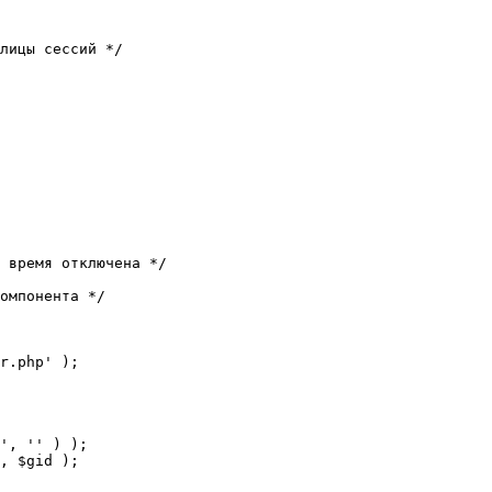
лицы сессий */

 время отключена */

омпонента */

r.php' );
