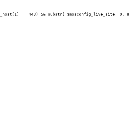
_host[1] == 443) && substr( $mosConfig_live_site, 0, 8 