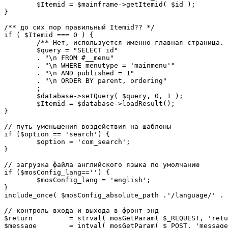
	$Itemid = $mainframe->getItemid( $id );

}

/** до сих пор правильный Itemid?? */

if ( $Itemid === 0 ) {

	/** Нет, используется именно главная страница. */

	$query = "SELECT id"

	. "\n FROM #__menu"

	. "\n WHERE menutype = 'mainmenu'"

	. "\n AND published = 1"

	. "\n ORDER BY parent, ordering"

	;

	$database->setQuery( $query, 0, 1 );

	$Itemid = $database->loadResult();

}

// путь уменьшения воздействия на шаблоны

if ($option == 'search') {

	$option = 'com_search';

}

// загрузка файла английского языка по умолчанию

if ($mosConfig_lang=='') {

	$mosConfig_lang = 'english';

}

include_once( $mosConfig_absolute_path .'/language/' . 
// контроль входа и выхода в фронт-энд 

$return 	= strval( mosGetParam( $_REQUEST, 'return', NULL ) );

$message 	= intval( mosGetParam( $_POST, 'message', 0 ) );
