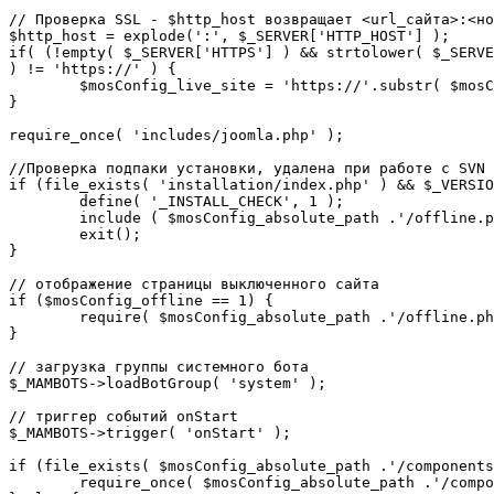
// Проверка SSL - $http_host возвращает <url_сайта>:<но
$http_host = explode(':', $_SERVER['HTTP_HOST'] );

if( (!empty( $_SERVER['HTTPS'] ) && strtolower( $_SERVE
) != 'https://' ) {

	$mosConfig_live_site = 'https://'.substr( $mosConfig_live_site, 7 );

}

require_once( 'includes/joomla.php' );

//Проверка подпаки установки, удалена при работе с SVN

if (file_exists( 'installation/index.php' ) && $_VERSIO
	define( '_INSTALL_CHECK', 1 );

	include ( $mosConfig_absolute_path .'/offline.php');

	exit();

}

// отображение страницы выключенного сайта

if ($mosConfig_offline == 1) {

	require( $mosConfig_absolute_path .'/offline.php' );

}

// загрузка группы системного бота

$_MAMBOTS->loadBotGroup( 'system' );

// триггер событий onStart

$_MAMBOTS->trigger( 'onStart' );

if (file_exists( $mosConfig_absolute_path .'/components
	require_once( $mosConfig_absolute_path .'/components/com_sef/sef.php' );
