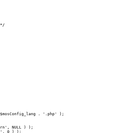
$mosConfig_lang . '.php' );
