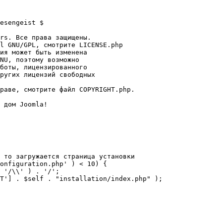
esengeist $

rs. Все права защищены.

l GNU/GPL, смотрите LICENSE.php

ия может быть изменена

NU, поэтому возможно

боты, лицензированного

ругих лицензий свободных 

раве, смотрите файл COPYRIGHT.php.

 дом Joomla!

 то загружается страница установки

onfiguration.php' ) < 10) {
