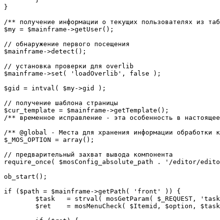
}

/** получение информации о текущих пользователях из таб
$my = $mainframe->getUser();

// обнаружение первого посещения

$mainframe->detect();

// установка проверки для overlib

$mainframe->set( 'loadOverlib', false );

$gid = intval( $my->gid );

// получение шаблона страницы

$cur_template = $mainframe->getTemplate();

/** временное исправление - эта особенность в настоящее
/** @global - Места для хранения информации обработки к
$_MOS_OPTION = array();

// предварительный захват вывода компонента

require_once( $mosConfig_absolute_path . '/editor/edito
ob_start();		 

if ($path = $mainframe->getPath( 'front' )) {

	$task 	= strval( mosGetParam( $_REQUEST, 'task', '' ) );

	$ret 	= mosMenuCheck( $Itemid, $option, $task, $gid );
