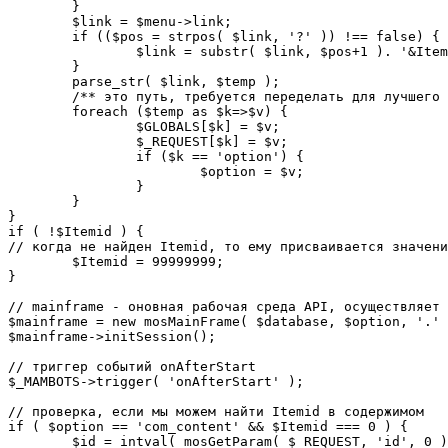
	}

	$link = $menu->link;

	if (($pos = strpos( $link, '?' )) !== false) {

		$link = substr( $link, $pos+1 ). '&Itemid='.$Itemid;

	}

	parse_str( $link, $temp );

	/** это путь, требуется переделать для лучшего управления глобальными переменными */

	foreach ($temp as $k=>$v) {

		$GLOBALS[$k] = $v;

		$_REQUEST[$k] = $v;

		if ($k == 'option') {

			$option = $v;

		}

	}

}

if ( !$Itemid ) {

// когда не найден Itemid, то ему присваивается значени
	$Itemid = 99999999;

} 

// mainframe - оновная рабочая среда API, осуществляет 
$mainframe = new mosMainFrame( $database, $option, '.' 
$mainframe->initSession();

// триггер событий onAfterStart

$_MAMBOTS->trigger( 'onAfterStart' );

// проверка, если мы можем найти Itemid в содержимом

if ( $option == 'com_content' && $Itemid === 0 ) {

	$id = intval( mosGetParam( $_REQUEST, 'id', 0 ) );
