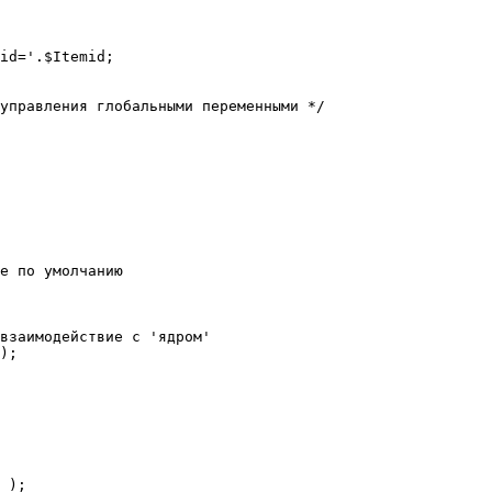
е по умолчанию

взаимодействие с 'ядром'

);
