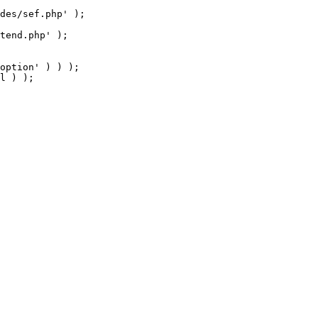
tend.php' );

option' ) ) );

l ) );
