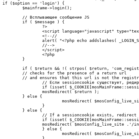
if ($option == 'login') {

	$mainframe->login();

	// Всплывающее сообщение JS

	if ( $message ) {

		?>

		<script language="javascript" type="text/javascript">

		<!--//

		alert( "<?php echo addslashes( _LOGIN_SUCCESS ); ?>" );

		//-->

		</script>

		<?php

	}

	if ( $return && !( strpos( $return, 'com_registration' ) || strpos( $return, 'com_login' ) ) ) {

	// checks for the presence of a return url 

	// and ensures that this url is not the registration or login pages

		// Если sessioncookie существует, редирект на заданную страницу. Otherwise, take an extra round for a cookiecheck

		if (isset( $_COOKIE[mosMainFrame::sessionCookieName()] )) {

		mosRedirect( $return );

	} else {

			mosRedirect( $mosConfig_live_site .'/index.php?option=cookiecheck&return=' . urlencode( $return ) );

		}

	} else {

		// If a sessioncookie exists, redirect to the start page. Otherwise, take an extra round for a cookiecheck

		if (isset( $_COOKIE[mosMainFrame::sessionCookieName()] )) {

		mosRedirect( $mosConfig_live_site .'/index.php' );

		} else {

			mosRedirect( $mosConfig_live_site .'/index.php?option=cookiecheck&return=' . urlencode( $mosConfig_live_site .'/index.php' ) );

		}
