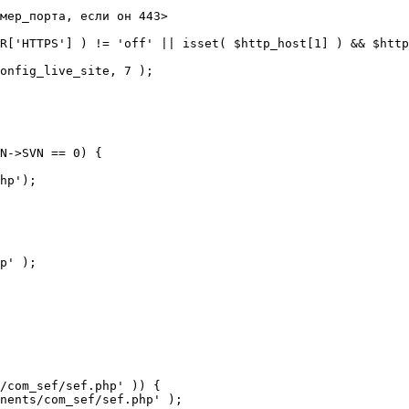
мер_порта, если он 443>

R['HTTPS'] ) != 'off' || isset( $http_host[1] ) && $http
N->SVN == 0) {

/com_sef/sef.php' )) {
