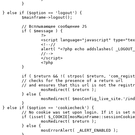
	}

} else if ($option == 'logout') {

	$mainframe->logout();

	// Всплывающее сообщение JS

	if ( $message ) {

		?>

		<script language="javascript" type="text/javascript">

		<!--//

		alert( "<?php echo addslashes( _LOGOUT_SUCCESS ); ?>" );

		//-->

		</script>

		<?php

	}

	if ( $return && !( strpos( $return, 'com_registration' ) || strpos( $return, 'com_login' ) ) ) {

	// checks for the presence of a return url 

	// and ensures that this url is not the registration or logout pages

		mosRedirect( $return );

	} else {

		mosRedirect( $mosConfig_live_site.'/index.php' );

	}

} else if ($option == 'cookiecheck') {

	// No cookie was set upon login. If it is set now, redirect to the given page. Otherwise, show error message.

	if (isset( $_COOKIE[mosMainFrame::sessionCookieName()] )) {

		mosRedirect( $return );

	} else {

		mosErrorAlert( _ALERT_ENABLED );

	}
