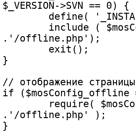
$_VERSION->SVN == 0) {

	define( '_INSTALL_CHECK', 1 );

	include ( $mosConfig_absolute_path 
.'/offline.php');

	exit();

}

// отображение страницы
if ($mosConfig_offline 
	require( $mosConfig_absolute_path 
.'/offline.php' );

}
