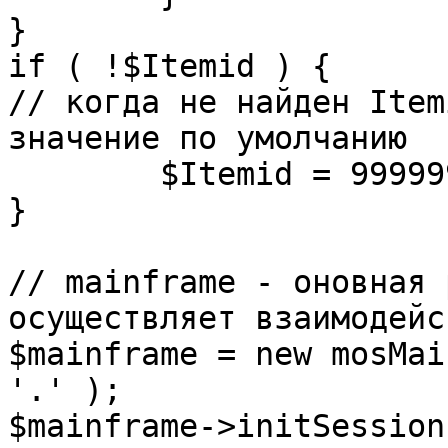
}

if ( !$Itemid ) {

// когда не найден Item
значение по умолчанию

	$Itemid = 99999999;

} 

// mainframe - оновная 
осуществляет взаимодейс
$mainframe = new mosMai
'.' );

$mainframe->initSession(