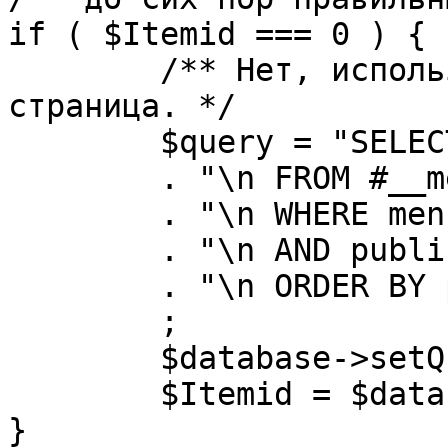
if ( $Itemid === 0 ) {

	/** Нет, используется именно главная 
страница. */

	$query = "SELECT id"

	. "\n FROM #__menu"

	. "\n WHERE menutype = 'mainmenu'"

	. "\n AND published = 1"

	. "\n ORDER BY parent, ordering"

	;

	$database->setQuery( $query, 0, 1 );

	$Itemid = $database->loadResult();

}
