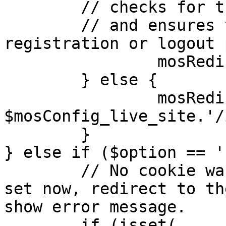
	// checks for the presence of a return url 

	// and ensures that this url is not the 
registration or logout 
		mosRedirect( $return );

	} else {

		mosRedirect( 
$mosConfig_live_site.'/
	}

} else if ($option == '
	// No cookie was set upon login. If it is 
set now, redirect to th
show error message.

	if (isset( 