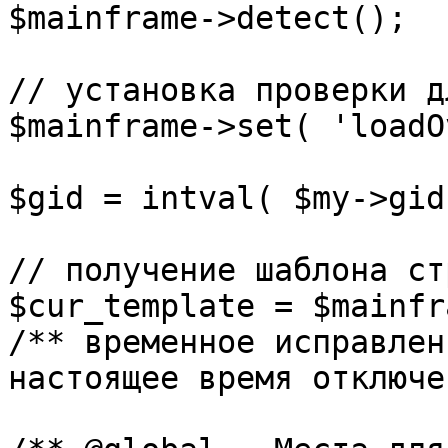
$mainframe->detect();

// установка проверки д
$mainframe->set( 'loadO
$gid = intval( $my->gid 
// получение шаблона ст
$cur_template = $mainfr
/** временное исправлен
настоящее время отключе