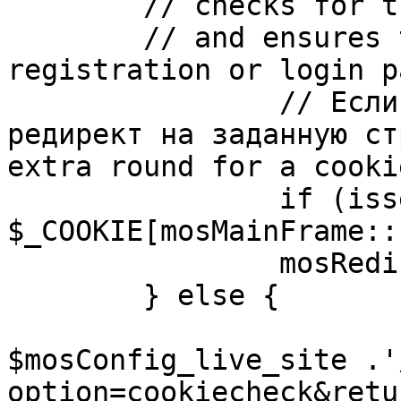
	// checks for the presence of a return url 

	// and ensures that this url is not the 
registration or login pa
		// Если sessioncookie существует, 
редирект на заданную ст
extra round for a cooki
		if (isset( 
$_COOKIE[mosMainFrame::
		mosRedirect( $return );

	} else {

			mosRedirect(
$mosConfig_live_site .'
option=cookiecheck&retu