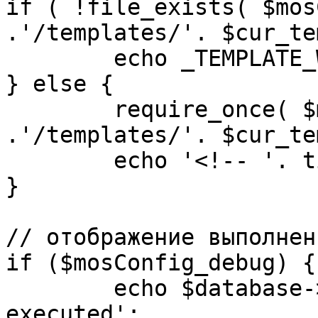
if ( !file_exists( $mos
.'/templates/'. $cur_te
	echo _TEMPLATE_WARN . $cur_template;

} else {

	require_once( $mosConfig_absolute_path 
.'/templates/'. $cur_te
	echo '<!-- '. time() .' -->';

}

// отображение выполнен
if ($mosConfig_debug) {

	echo $database->_ticker . ' queries 
executed';
