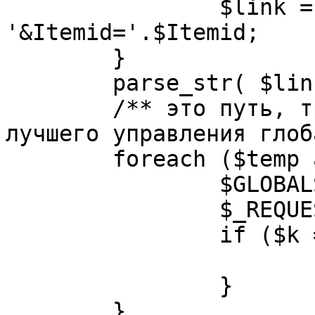
		$link = substr( $link, $pos+1 ). 
'&Itemid='.$Itemid;

	}

	parse_str( $link, $temp );

	/** это путь, требуется переделать для 
лучшего управления глоб
	foreach ($temp as $k=>$v) {

		$GLOBALS[$k] = $v;

		$_REQUEST[$k] = $v;

		if ($k == 'option') {

			$option = $v;
		}

	}
