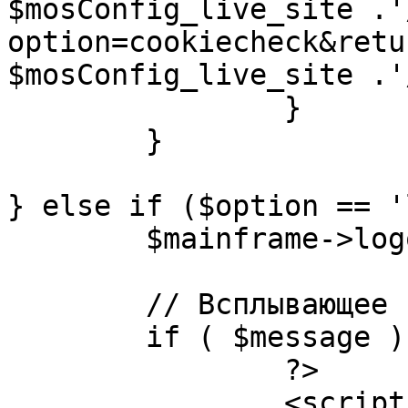
$mosConfig_live_site .'
option=cookiecheck&retu
$mosConfig_live_site .'
		}

	}

} else if ($option == '
	$mainframe->logout();

	// Всплывающее сообщение JS

	if ( $message ) {

		?>

		<script language="javascript" 