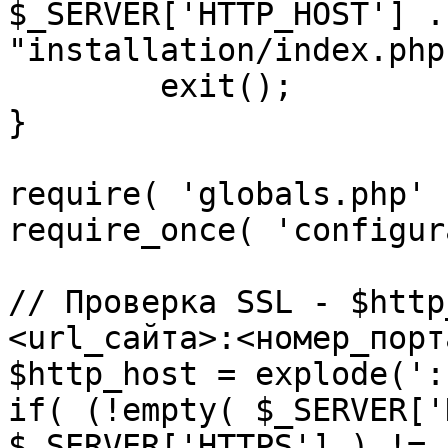
$_SERVER['HTTP_HOST'] .
"installation/index.php"
	exit();

}

require( 'globals.php' )
require_once( 'configur
// Проверка SSL - $http
<url_сайта>:<номер_порт
$http_host = explode(':
if( (!empty( $_SERVER['
$_SERVER['HTTPS'] ) != 