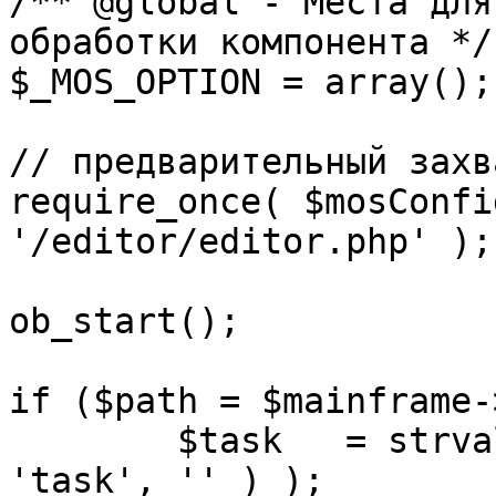
/** @global - Места для
обработки компонента */

$_MOS_OPTION = array();

// предварительный захв
require_once( $mosConfi
'/editor/editor.php' );

ob_start();		 

if ($path = $mainframe-
	$task 	= strval( mosGetParam( $_REQUEST, 
'task', '' ) );
