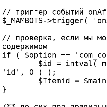
// триггер событий onAf
$_MAMBOTS->trigger( 'on
// проверка, если мы мо
содержимом

if ( $option == 'com_co
	$id = intval( mosGetParam( $_REQUEST, 
'id', 0 ) );

	$Itemid = $mainframe->getItemid( $id );

}

/** до сих пор правильн