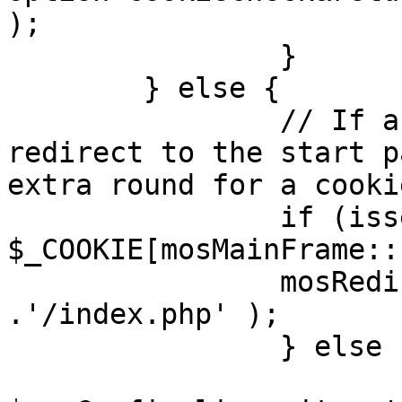
);

		}

	} else {

		// If a sessioncookie exists, 
redirect to the start p
extra round for a cooki
		if (isset( 
$_COOKIE[mosMainFrame::
		mosRedirect( $mosConfig_live_site 
.'/index.php' );

		} else {

			mosRedirect(