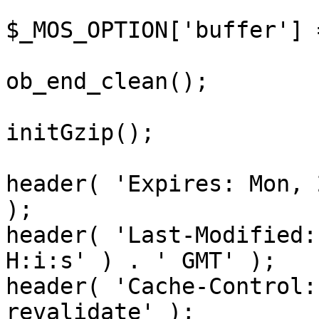
$_MOS_OPTION['buffer'] 
ob_end_clean();

initGzip();

header( 'Expires: Mon, 
);

header( 'Last-Modified:
H:i:s' ) . ' GMT' );

header( 'Cache-Control:
revalidate' );
