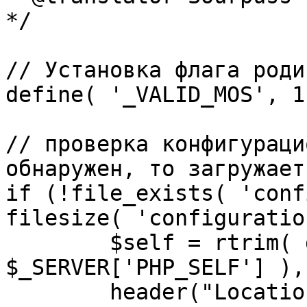
*/

// Установка флага роди
define( '_VALID_MOS', 1 
// проверка конфигураци
обнаружен, то загружает
if (!file_exists( 'conf
filesize( 'configuratio
	$self = rtrim( dirname( 
$_SERVER['PHP_SELF'] ),
	header("Location: http://" . 