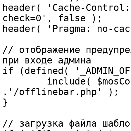
header( 'Cache-Control:
check=0', false );

header( 'Pragma: no-cac
// отображение предупре
при входе админа

if (defined( '_ADMIN_OF
	include( $mosConfig_absolute_path 
.'/offlinebar.php' );

}

// загрузка файла шаблон