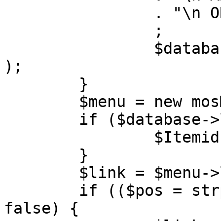
		. "\n ORDER BY parent, ordering"

		;

		$database->setQuery( $query, 0, 1 
);

	}

	$menu = new mosMenu( $database );

	if ($database->loadObject( $menu )) {

		$Itemid = $menu->id;

	}

	$link = $menu->link;

	if (($pos = strpos( $link, '?' )) !== 
false) {
