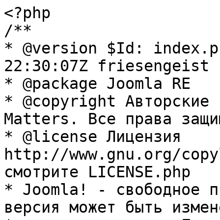
<?php

/**

* @version $Id: index.p
22:30:07Z friesengeist $
* @package Joomla RE

* @copyright Авторские 
Matters. Все права защи
* @license Лицензия 
http://www.gnu.org/copy
смотрите LICENSE.php

* Joomla! - свободное п
версия может быть измене