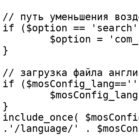
// путь уменьшения возд
if ($option == 'search')
	$option = 'com_search';

}

// загрузка файла англи
if ($mosConfig_lang=='')
	$mosConfig_lang = 'english';

}

include_once( $mosConfi
.'/language/' . $mosCon