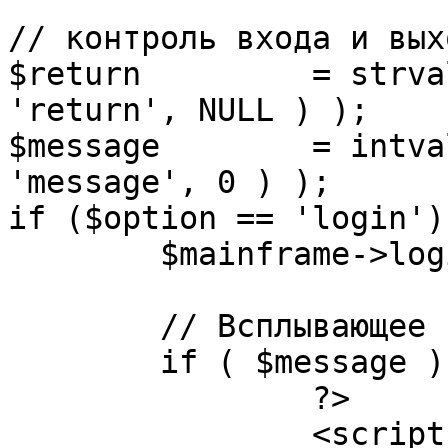
// контроль входа и вых
$return 	= strval( mosGetParam( $_REQUEST, 
'return', NULL ) );

$message 	= intval( mosGetParam( $_POST, 
'message', 0 ) );

if ($option == 'login') 
	$mainframe->login();

	// Всплывающее сообщение JS

	if ( $message ) {

		?>

		<script language="javascript" 