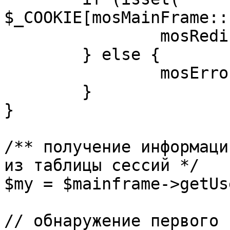
$_COOKIE[mosMainFrame::
		mosRedirect( $return );

	} else {

		mosErrorAlert( _ALERT_ENABLED );

	}

}

/** получение информаци
из таблицы сессий */

$my = $mainframe->getUs
// обнаружение первого 