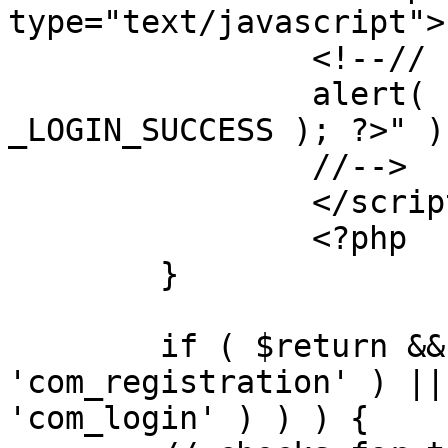
type="text/javascript">

		<!--//

		alert( "<?php echo addslashes( 
_LOGIN_SUCCESS ); ?>" );
		//-->

		</script>

		<?php

	}

	if ( $return && !( strpos( $return, 
'com_registration' ) ||
'com_login' ) ) ) {
