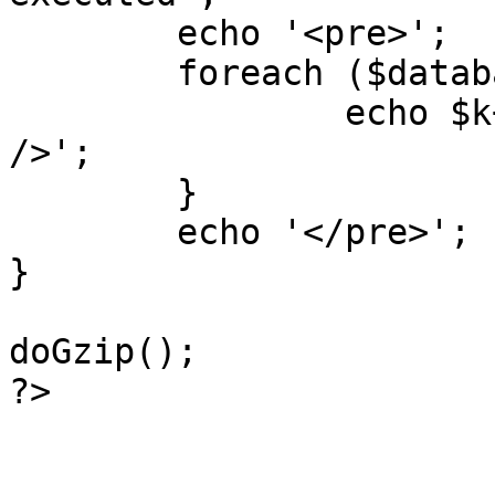
	echo '<pre>';

 	foreach ($database->_log as $k=>$sql) {

 		echo $k+1 . "\n" . $sql . '<hr 
/>';

	}

	echo '</pre>';

}

doGzip();

?>