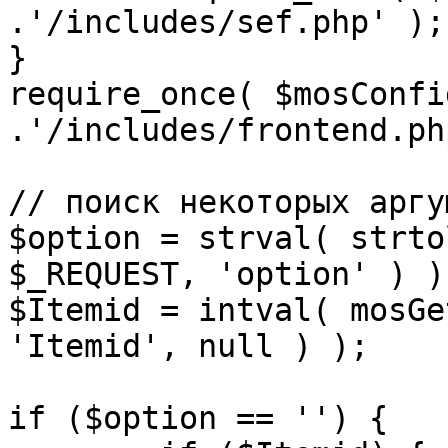
.'/includes/sef.php' );

}

require_once( $mosConfi
.'/includes/frontend.ph
// поиск некоторых аргу
$option = strval( strto
$_REQUEST, 'option' ) ) 
$Itemid = intval( mosGe
'Itemid', null ) );

if ($option == '') {
