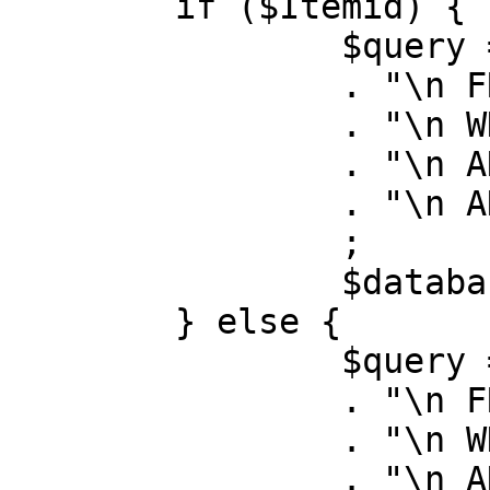
	if ($Itemid) {

		$query = "SELECT id, link"

		. "\n FROM #__menu"

		. "\n WHERE menutype = 'mainmenu'"

		. "\n AND id = " . (int) $Itemid

		. "\n AND published = 1"

		;

		$database->setQuery( $query );

	} else {

		$query = "SELECT id, link"

		. "\n FROM #__menu"

		. "\n WHERE menutype = 'mainmenu'"

		. "\n AND published = 1"
