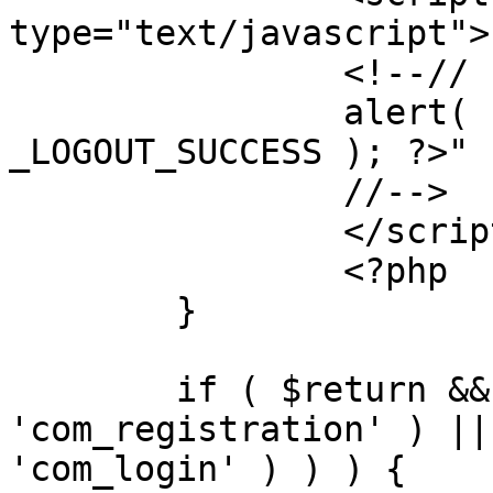
type="text/javascript">

		<!--//

		alert( "<?php echo addslashes( 
_LOGOUT_SUCCESS ); ?>" )
		//-->

		</script>

		<?php

	}

	if ( $return && !( strpos( $return, 
'com_registration' ) ||
'com_login' ) ) ) {
