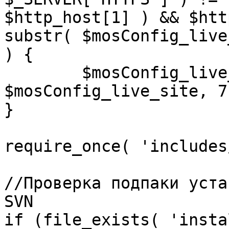
$http_host[1] ) && $htt
substr( $mosConfig_live
) {

	$mosConfig_live_site = 'https://'.substr( 
$mosConfig_live_site, 7 
}

require_once( 'includes
//Проверка подпаки уста
SVN

if (file_exists( 'insta