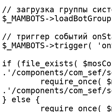
// загрузка группы сист
$_MAMBOTS->loadBotGroup
// триггер событий onSta
$_MAMBOTS->trigger( 'on
if (file_exists( $mosCo
.'/components/com_sef/s
	require_once( $mosConfig_absolute_path 
.'/components/com_sef/s
} else {

	require_once( $mosConfig_absolute_path 