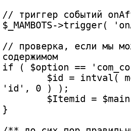
// триггер событий onAf
$_MAMBOTS->trigger( 'on
// проверка, если мы мо
содержимом

if ( $option == 'com_co
	$id = intval( mosGetParam( $_REQUEST, 
'id', 0 ) );

	$Itemid = $mainframe->getItemid( $id );

}

/** до сих пор правильн