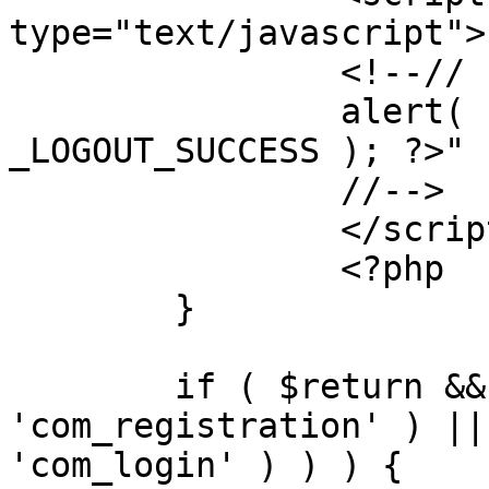
type="text/javascript">

		<!--//

		alert( "<?php echo addslashes( 
_LOGOUT_SUCCESS ); ?>" )
		//-->

		</script>

		<?php

	}

	if ( $return && !( strpos( $return, 
'com_registration' ) ||
'com_login' ) ) ) {
