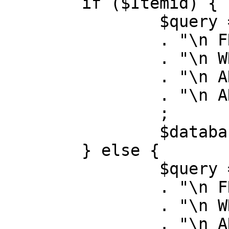
	if ($Itemid) {

		$query = "SELECT id, link"

		. "\n FROM #__menu"

		. "\n WHERE menutype = 'mainmenu'"

		. "\n AND id = " . (int) $Itemid

		. "\n AND published = 1"

		;

		$database->setQuery( $query );

	} else {

		$query = "SELECT id, link"

		. "\n FROM #__menu"

		. "\n WHERE menutype = 'mainmenu'"

		. "\n AND published = 1"
