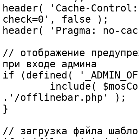
header( 'Cache-Control:
check=0', false );

header( 'Pragma: no-cac
// отображение предупре
при входе админа

if (defined( '_ADMIN_OF
	include( $mosConfig_absolute_path 
.'/offlinebar.php' );

}

// загрузка файла шаблон