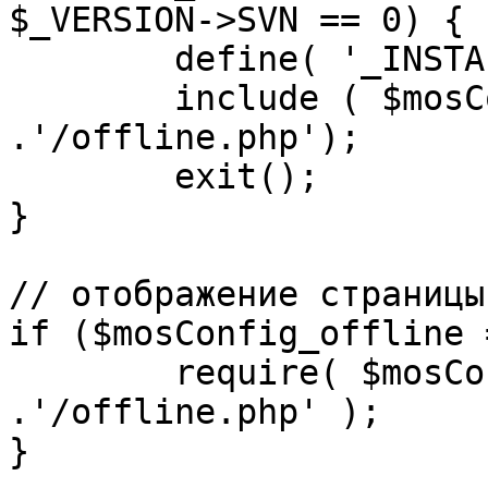
$_VERSION->SVN == 0) {

	define( '_INSTALL_CHECK', 1 );

	include ( $mosConfig_absolute_path 
.'/offline.php');

	exit();

}

// отображение страницы
if ($mosConfig_offline 
	require( $mosConfig_absolute_path 
.'/offline.php' );

}
