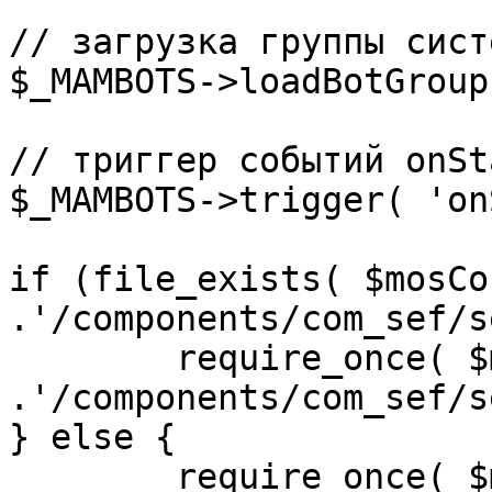
// загрузка группы сист
$_MAMBOTS->loadBotGroup
// триггер событий onSta
$_MAMBOTS->trigger( 'on
if (file_exists( $mosCo
.'/components/com_sef/s
	require_once( $mosConfig_absolute_path 
.'/components/com_sef/s
} else {

	require_once( $mosConfig_absolute_path 