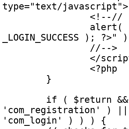
type="text/javascript">

		<!--//

		alert( "<?php echo addslashes( 
_LOGIN_SUCCESS ); ?>" );
		//-->

		</script>

		<?php

	}

	if ( $return && !( strpos( $return, 
'com_registration' ) ||
'com_login' ) ) ) {
