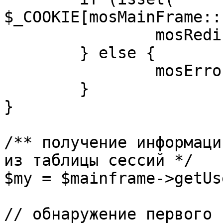
$_COOKIE[mosMainFrame::
		mosRedirect( $return );

	} else {

		mosErrorAlert( _ALERT_ENABLED );

	}

}

/** получение информаци
из таблицы сессий */

$my = $mainframe->getUs
// обнаружение первого 