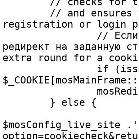
	// checks for the presence of a return url 

	// and ensures that this url is not the 
registration or login pa
		// Если sessioncookie существует, 
редирект на заданную ст
extra round for a cooki
		if (isset( 
$_COOKIE[mosMainFrame::
		mosRedirect( $return );

	} else {

			mosRedirect(
$mosConfig_live_site .'
option=cookiecheck&retu