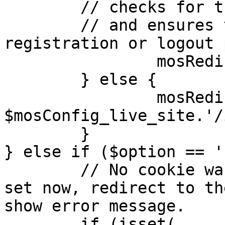
	// checks for the presence of a return url 

	// and ensures that this url is not the 
registration or logout 
		mosRedirect( $return );

	} else {

		mosRedirect( 
$mosConfig_live_site.'/
	}

} else if ($option == '
	// No cookie was set upon login. If it is 
set now, redirect to th
show error message.

	if (isset( 