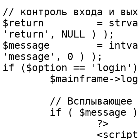
// контроль входа и вых
$return 	= strval( mosGetParam( $_REQUEST, 
'return', NULL ) );

$message 	= intval( mosGetParam( $_POST, 
'message', 0 ) );

if ($option == 'login') 
	$mainframe->login();

	// Всплывающее сообщение JS

	if ( $message ) {

		?>

		<script language="javascript" 