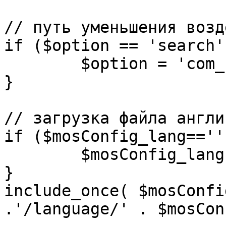
// путь уменьшения возд
if ($option == 'search')
	$option = 'com_search';

}

// загрузка файла англи
if ($mosConfig_lang=='')
	$mosConfig_lang = 'english';

}

include_once( $mosConfi
.'/language/' . $mosCon