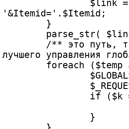
		$link = substr( $link, $pos+1 ). 
'&Itemid='.$Itemid;

	}

	parse_str( $link, $temp );

	/** это путь, требуется переделать для 
лучшего управления глоб
	foreach ($temp as $k=>$v) {

		$GLOBALS[$k] = $v;

		$_REQUEST[$k] = $v;

		if ($k == 'option') {

			$option = $v;
		}

	}
