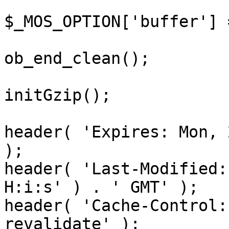
$_MOS_OPTION['buffer'] 
ob_end_clean();

initGzip();

header( 'Expires: Mon, 
);

header( 'Last-Modified:
H:i:s' ) . ' GMT' );

header( 'Cache-Control:
revalidate' );
