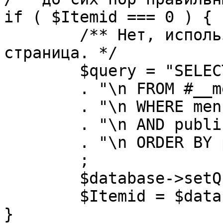
if ( $Itemid === 0 ) {

	/** Нет, используется именно главная 
страница. */

	$query = "SELECT id"

	. "\n FROM #__menu"

	. "\n WHERE menutype = 'mainmenu'"

	. "\n AND published = 1"

	. "\n ORDER BY parent, ordering"

	;

	$database->setQuery( $query, 0, 1 );

	$Itemid = $database->loadResult();

}
