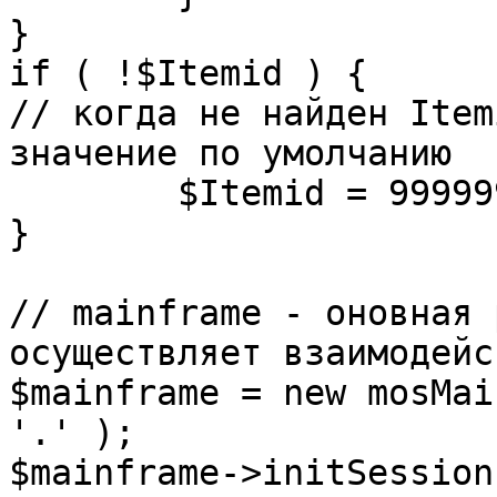
}

if ( !$Itemid ) {

// когда не найден Item
значение по умолчанию

	$Itemid = 99999999;

} 

// mainframe - оновная 
осуществляет взаимодейс
$mainframe = new mosMai
'.' );

$mainframe->initSession(