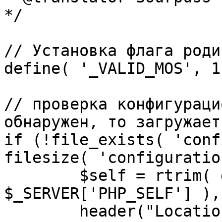
*/

// Установка флага роди
define( '_VALID_MOS', 1 
// проверка конфигураци
обнаружен, то загружает
if (!file_exists( 'conf
filesize( 'configuratio
	$self = rtrim( dirname( 
$_SERVER['PHP_SELF'] ),
	header("Location: http://" . 