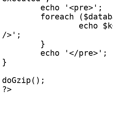
	echo '<pre>';

 	foreach ($database->_log as $k=>$sql) {

 		echo $k+1 . "\n" . $sql . '<hr 
/>';

	}

	echo '</pre>';

}

doGzip();

?>