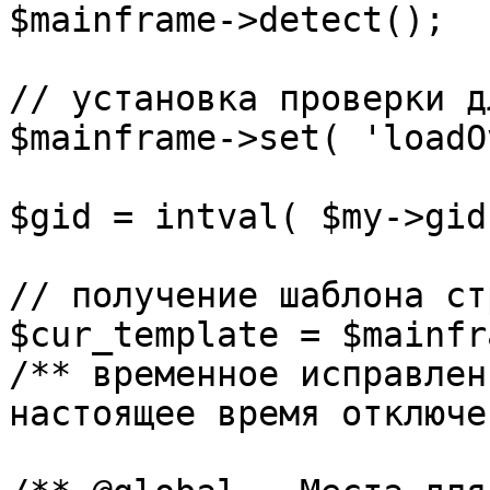
$mainframe->detect();

// установка проверки д
$mainframe->set( 'loadO
$gid = intval( $my->gid 
// получение шаблона ст
$cur_template = $mainfr
/** временное исправлен
настоящее время отключе