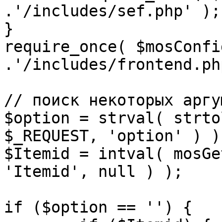
.'/includes/sef.php' );

}

require_once( $mosConfi
.'/includes/frontend.ph
// поиск некоторых аргу
$option = strval( strto
$_REQUEST, 'option' ) ) 
$Itemid = intval( mosGe
'Itemid', null ) );

if ($option == '') {
