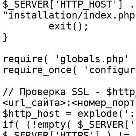
$_SERVER['HTTP_HOST'] .
"installation/index.php"
	exit();

}

require( 'globals.php' )
require_once( 'configur
// Проверка SSL - $http
<url_сайта>:<номер_порт
$http_host = explode(':
if( (!empty( $_SERVER['
$_SERVER['HTTPS'] ) != 