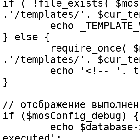
if ( !file_exists( $mos
.'/templates/'. $cur_te
	echo _TEMPLATE_WARN . $cur_template;

} else {

	require_once( $mosConfig_absolute_path 
.'/templates/'. $cur_te
	echo '<!-- '. time() .' -->';

}

// отображение выполнен
if ($mosConfig_debug) {

	echo $database->_ticker . ' queries 
executed';
