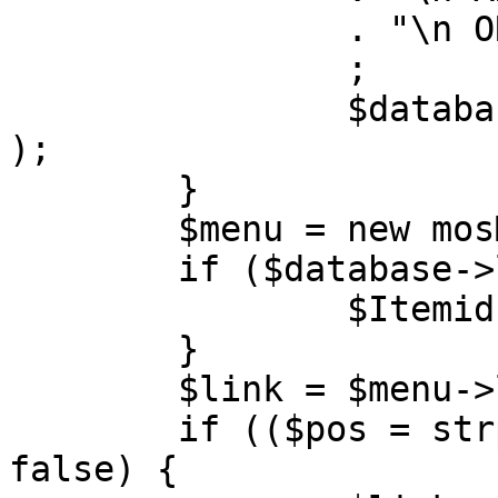
		. "\n ORDER BY parent, ordering"

		;

		$database->setQuery( $query, 0, 1 
);

	}

	$menu = new mosMenu( $database );

	if ($database->loadObject( $menu )) {

		$Itemid = $menu->id;

	}

	$link = $menu->link;

	if (($pos = strpos( $link, '?' )) !== 
false) {
