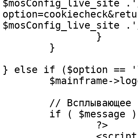
$mosConfig_live_site .'
option=cookiecheck&retu
$mosConfig_live_site .'
		}

	}

} else if ($option == '
	$mainframe->logout();

	// Всплывающее сообщение JS

	if ( $message ) {

		?>

		<script language="javascript" 