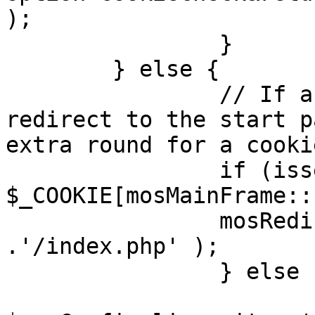
);

		}

	} else {

		// If a sessioncookie exists, 
redirect to the start p
extra round for a cooki
		if (isset( 
$_COOKIE[mosMainFrame::
		mosRedirect( $mosConfig_live_site 
.'/index.php' );

		} else {

			mosRedirect(