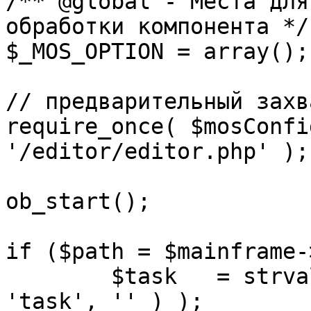
/** @global - Места для
обработки компонента */

$_MOS_OPTION = array();

// предварительный захв
require_once( $mosConfi
'/editor/editor.php' );

ob_start();		 

if ($path = $mainframe-
	$task 	= strval( mosGetParam( $_REQUEST, 
'task', '' ) );
