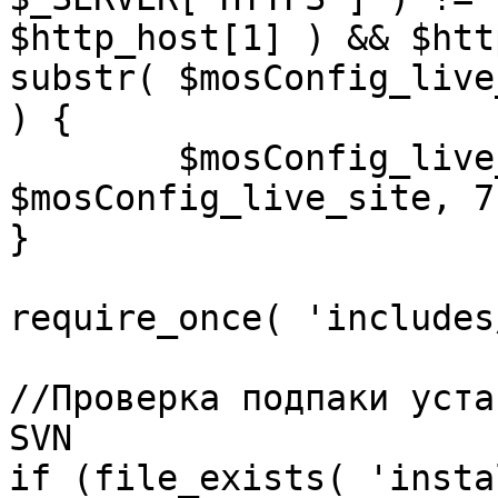
$http_host[1] ) && $htt
substr( $mosConfig_live
) {

	$mosConfig_live_site = 'https://'.substr( 
$mosConfig_live_site, 7 
}

require_once( 'includes
//Проверка подпаки уста
SVN

if (file_exists( 'insta