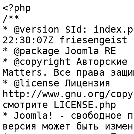
<?php

/**

* @version $Id: index.p
22:30:07Z friesengeist $
* @package Joomla RE

* @copyright Авторские 
Matters. Все права защи
* @license Лицензия 
http://www.gnu.org/copy
смотрите LICENSE.php

* Joomla! - свободное п
версия может быть измене