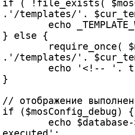
if ( !file_exists( $mos
.'/templates/'. $cur_te
	echo _TEMPLATE_WARN . $cur_template;

} else {

	require_once( $mosConfig_absolute_path 
.'/templates/'. $cur_te
	echo '<!-- '. time() .' -->';

}

// отображение выполнен
if ($mosConfig_debug) {

	echo $database->_ticker . ' queries 
executed';
