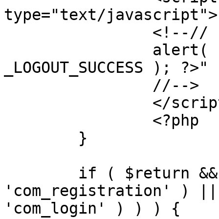
type="text/javascript">

		<!--//

		alert( "<?php echo addslashes( 
_LOGOUT_SUCCESS ); ?>" )
		//-->

		</script>

		<?php

	}

	if ( $return && !( strpos( $return, 
'com_registration' ) ||
'com_login' ) ) ) {
