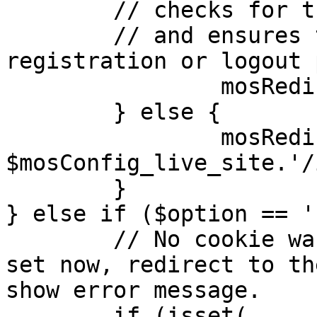
	// checks for the presence of a return url 

	// and ensures that this url is not the 
registration or logout 
		mosRedirect( $return );

	} else {

		mosRedirect( 
$mosConfig_live_site.'/
	}

} else if ($option == '
	// No cookie was set upon login. If it is 
set now, redirect to th
show error message.

	if (isset( 