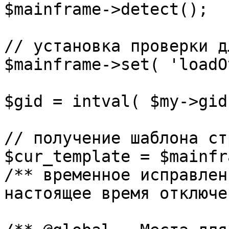
$mainframe->detect();

// установка проверки д
$mainframe->set( 'loadO
$gid = intval( $my->gid 
// получение шаблона ст
$cur_template = $mainfr
/** временное исправлен
настоящее время отключе