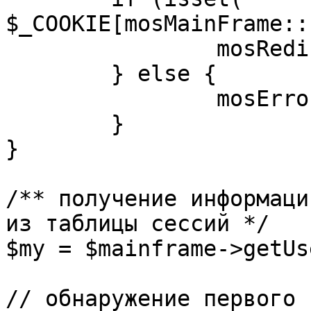
$_COOKIE[mosMainFrame::
		mosRedirect( $return );

	} else {

		mosErrorAlert( _ALERT_ENABLED );

	}

}

/** получение информаци
из таблицы сессий */

$my = $mainframe->getUs
// обнаружение первого 