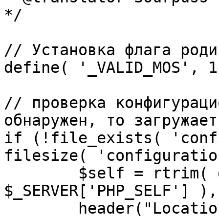
*/

// Установка флага роди
define( '_VALID_MOS', 1 
// проверка конфигураци
обнаружен, то загружает
if (!file_exists( 'conf
filesize( 'configuratio
	$self = rtrim( dirname( 
$_SERVER['PHP_SELF'] ),
	header("Location: http://" . 