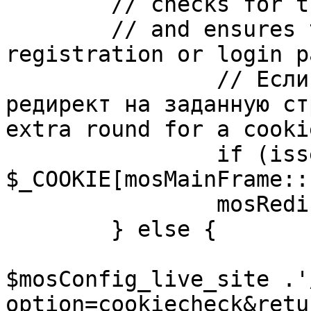
	// checks for the presence of a return url 

	// and ensures that this url is not the 
registration or login pa
		// Если sessioncookie существует, 
редирект на заданную ст
extra round for a cooki
		if (isset( 
$_COOKIE[mosMainFrame::
		mosRedirect( $return );

	} else {

			mosRedirect(
$mosConfig_live_site .'
option=cookiecheck&retu