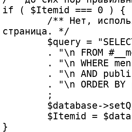
if ( $Itemid === 0 ) {

	/** Нет, используется именно главная 
страница. */

	$query = "SELECT id"

	. "\n FROM #__menu"

	. "\n WHERE menutype = 'mainmenu'"

	. "\n AND published = 1"

	. "\n ORDER BY parent, ordering"

	;

	$database->setQuery( $query, 0, 1 );

	$Itemid = $database->loadResult();

}
