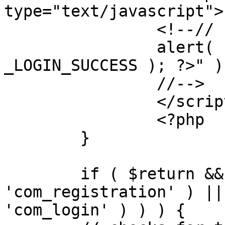
type="text/javascript">

		<!--//

		alert( "<?php echo addslashes( 
_LOGIN_SUCCESS ); ?>" );
		//-->

		</script>

		<?php

	}

	if ( $return && !( strpos( $return, 
'com_registration' ) ||
'com_login' ) ) ) {
