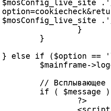
$mosConfig_live_site .'
option=cookiecheck&retu
$mosConfig_live_site .'
		}

	}

} else if ($option == '
	$mainframe->logout();

	// Всплывающее сообщение JS

	if ( $message ) {

		?>

		<script language="javascript" 