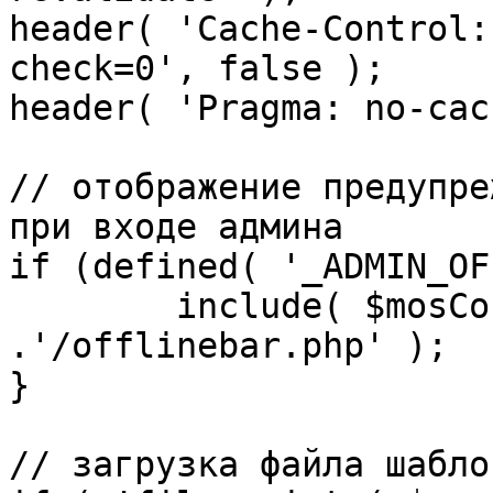
header( 'Cache-Control:
check=0', false );

header( 'Pragma: no-cac
// отображение предупре
при входе админа

if (defined( '_ADMIN_OF
	include( $mosConfig_absolute_path 
.'/offlinebar.php' );

}

// загрузка файла шаблон