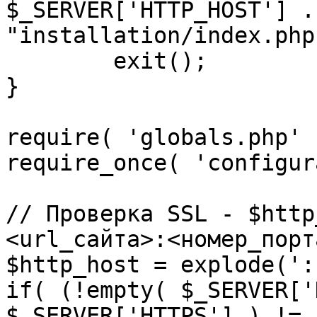
$_SERVER['HTTP_HOST'] .
"installation/index.php"
	exit();

}

require( 'globals.php' )
require_once( 'configur
// Проверка SSL - $http
<url_сайта>:<номер_порт
$http_host = explode(':
if( (!empty( $_SERVER['
$_SERVER['HTTPS'] ) != 