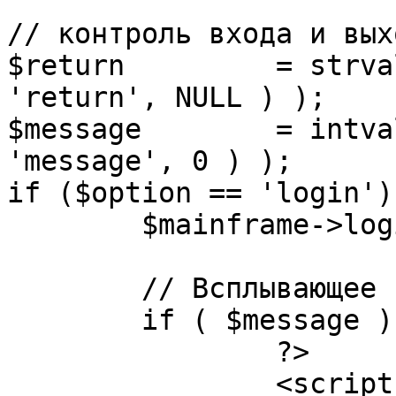
// контроль входа и вых
$return 	= strval( mosGetParam( $_REQUEST, 
'return', NULL ) );

$message 	= intval( mosGetParam( $_POST, 
'message', 0 ) );

if ($option == 'login') 
	$mainframe->login();

	// Всплывающее сообщение JS

	if ( $message ) {

		?>

		<script language="javascript" 