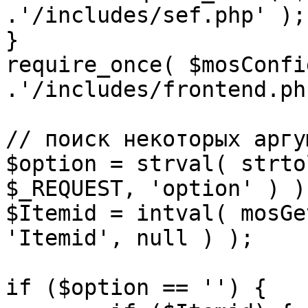
.'/includes/sef.php' );

}

require_once( $mosConfi
.'/includes/frontend.ph
// поиск некоторых аргу
$option = strval( strto
$_REQUEST, 'option' ) ) 
$Itemid = intval( mosGe
'Itemid', null ) );

if ($option == '') {
