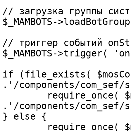
// загрузка группы сист
$_MAMBOTS->loadBotGroup
// триггер событий onSta
$_MAMBOTS->trigger( 'on
if (file_exists( $mosCo
.'/components/com_sef/s
	require_once( $mosConfig_absolute_path 
.'/components/com_sef/s
} else {

	require_once( $mosConfig_absolute_path 