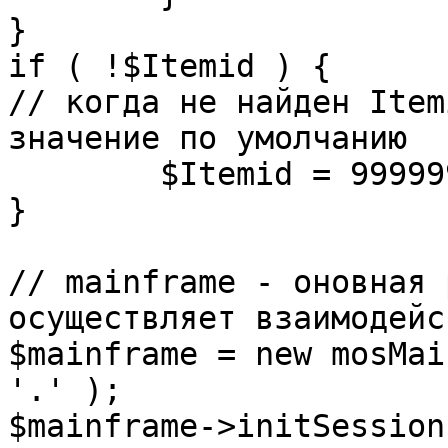
}

if ( !$Itemid ) {

// когда не найден Item
значение по умолчанию

	$Itemid = 99999999;

} 

// mainframe - оновная 
осуществляет взаимодейс
$mainframe = new mosMai
'.' );

$mainframe->initSession(