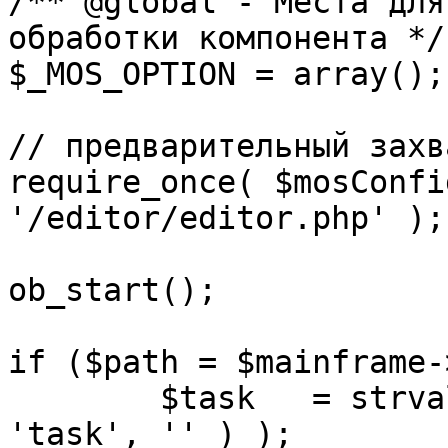
/** @global - Места для
обработки компонента */

$_MOS_OPTION = array();

// предварительный захв
require_once( $mosConfi
'/editor/editor.php' );

ob_start();		 

if ($path = $mainframe-
	$task 	= strval( mosGetParam( $_REQUEST, 
'task', '' ) );
