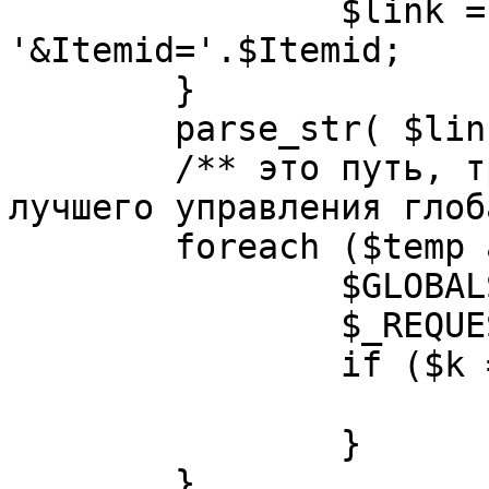
		$link = substr( $link, $pos+1 ). 
'&Itemid='.$Itemid;

	}

	parse_str( $link, $temp );

	/** это путь, требуется переделать для 
лучшего управления глоб
	foreach ($temp as $k=>$v) {

		$GLOBALS[$k] = $v;

		$_REQUEST[$k] = $v;

		if ($k == 'option') {

			$option = $v;
		}

	}
