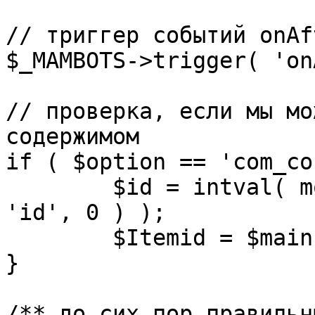
// триггер событий onAf
$_MAMBOTS->trigger( 'on
// проверка, если мы мо
содержимом

if ( $option == 'com_co
	$id = intval( mosGetParam( $_REQUEST, 
'id', 0 ) );

	$Itemid = $mainframe->getItemid( $id );

}

/** до сих пор правильн