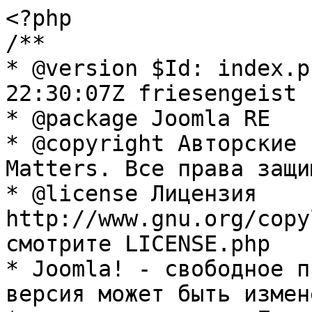
<?php

/**

* @version $Id: index.p
22:30:07Z friesengeist $
* @package Joomla RE

* @copyright Авторские 
Matters. Все права защи
* @license Лицензия 
http://www.gnu.org/copy
смотрите LICENSE.php

* Joomla! - свободное п
версия может быть измене