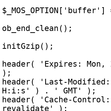
$_MOS_OPTION['buffer'] 
ob_end_clean();

initGzip();

header( 'Expires: Mon, 
);

header( 'Last-Modified:
H:i:s' ) . ' GMT' );

header( 'Cache-Control:
revalidate' );
