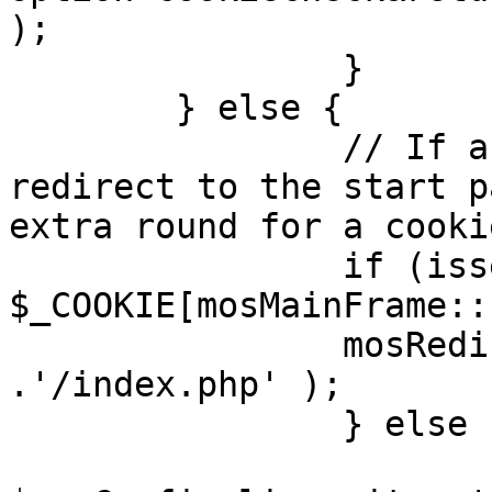
);

		}

	} else {

		// If a sessioncookie exists, 
redirect to the start p
extra round for a cooki
		if (isset( 
$_COOKIE[mosMainFrame::
		mosRedirect( $mosConfig_live_site 
.'/index.php' );

		} else {

			mosRedirect(