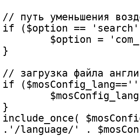
// путь уменьшения возд
if ($option == 'search')
	$option = 'com_search';

}

// загрузка файла англи
if ($mosConfig_lang=='')
	$mosConfig_lang = 'english';

}

include_once( $mosConfi
.'/language/' . $mosCon