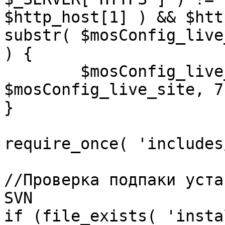
$http_host[1] ) && $htt
substr( $mosConfig_live
) {

	$mosConfig_live_site = 'https://'.substr( 
$mosConfig_live_site, 7 
}

require_once( 'includes
//Проверка подпаки уста
SVN

if (file_exists( 'insta