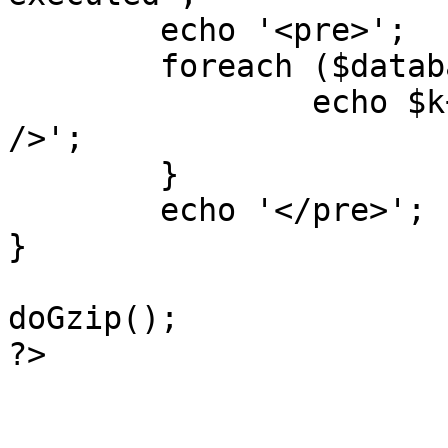
	echo '<pre>';

 	foreach ($database->_log as $k=>$sql) {

 		echo $k+1 . "\n" . $sql . '<hr 
/>';

	}

	echo '</pre>';

}

doGzip();

?>