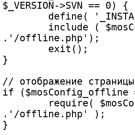
$_VERSION->SVN == 0) {

	define( '_INSTALL_CHECK', 1 );

	include ( $mosConfig_absolute_path 
.'/offline.php');

	exit();

}

// отображение страницы
if ($mosConfig_offline 
	require( $mosConfig_absolute_path 
.'/offline.php' );

}
