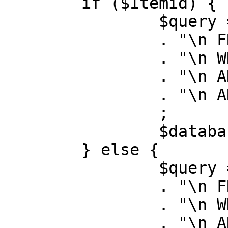
	if ($Itemid) {

		$query = "SELECT id, link"

		. "\n FROM #__menu"

		. "\n WHERE menutype = 'mainmenu'"

		. "\n AND id = " . (int) $Itemid

		. "\n AND published = 1"

		;

		$database->setQuery( $query );

	} else {

		$query = "SELECT id, link"

		. "\n FROM #__menu"

		. "\n WHERE menutype = 'mainmenu'"

		. "\n AND published = 1"
