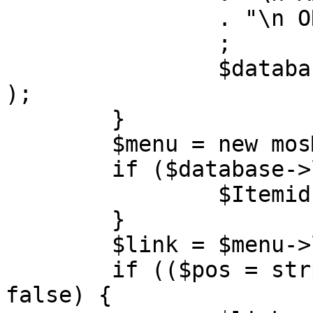
		. "\n ORDER BY parent, ordering"

		;

		$database->setQuery( $query, 0, 1 
);

	}

	$menu = new mosMenu( $database );

	if ($database->loadObject( $menu )) {

		$Itemid = $menu->id;

	}

	$link = $menu->link;

	if (($pos = strpos( $link, '?' )) !== 
false) {
