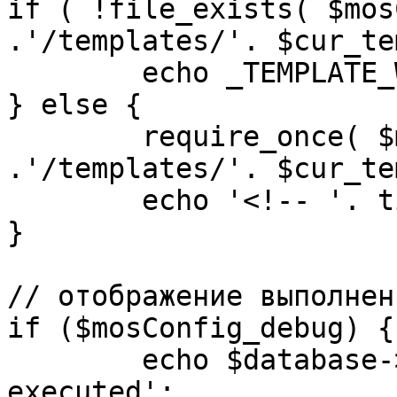
if ( !file_exists( $mos
.'/templates/'. $cur_te
	echo _TEMPLATE_WARN . $cur_template;

} else {

	require_once( $mosConfig_absolute_path 
.'/templates/'. $cur_te
	echo '<!-- '. time() .' -->';

}

// отображение выполнен
if ($mosConfig_debug) {

	echo $database->_ticker . ' queries 
executed';
