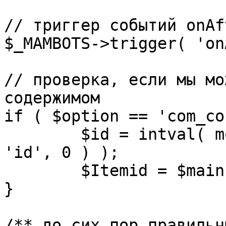
// триггер событий onAf
$_MAMBOTS->trigger( 'on
// проверка, если мы мо
содержимом

if ( $option == 'com_co
	$id = intval( mosGetParam( $_REQUEST, 
'id', 0 ) );

	$Itemid = $mainframe->getItemid( $id );

}

/** до сих пор правильн