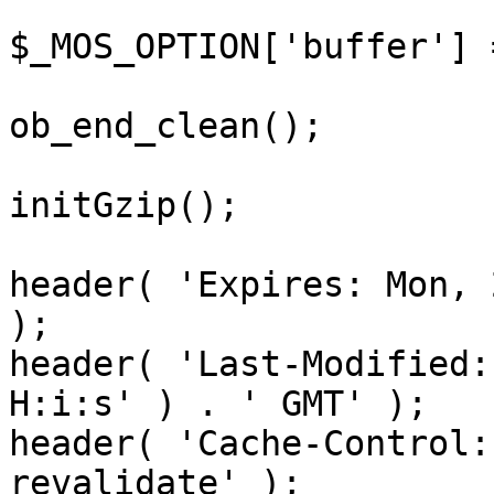
$_MOS_OPTION['buffer'] 
ob_end_clean();

initGzip();

header( 'Expires: Mon, 
);

header( 'Last-Modified:
H:i:s' ) . ' GMT' );

header( 'Cache-Control:
revalidate' );
