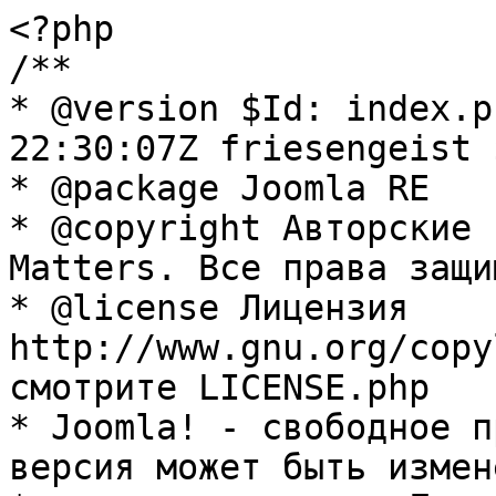
<?php

/**

* @version $Id: index.p
22:30:07Z friesengeist $
* @package Joomla RE

* @copyright Авторские 
Matters. Все права защи
* @license Лицензия 
http://www.gnu.org/copy
смотрите LICENSE.php

* Joomla! - свободное п
версия может быть измене