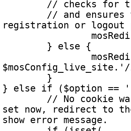
	// checks for the presence of a return url 

	// and ensures that this url is not the 
registration or logout 
		mosRedirect( $return );

	} else {

		mosRedirect( 
$mosConfig_live_site.'/
	}

} else if ($option == '
	// No cookie was set upon login. If it is 
set now, redirect to th
show error message.

	if (isset( 