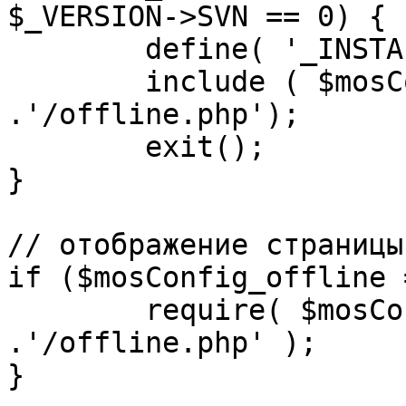
$_VERSION->SVN == 0) {

	define( '_INSTALL_CHECK', 1 );

	include ( $mosConfig_absolute_path 
.'/offline.php');

	exit();

}

// отображение страницы
if ($mosConfig_offline 
	require( $mosConfig_absolute_path 
.'/offline.php' );

}
