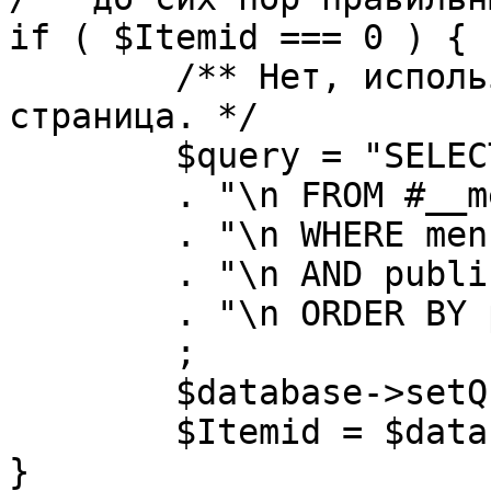
if ( $Itemid === 0 ) {

	/** Нет, используется именно главная 
страница. */

	$query = "SELECT id"

	. "\n FROM #__menu"

	. "\n WHERE menutype = 'mainmenu'"

	. "\n AND published = 1"

	. "\n ORDER BY parent, ordering"

	;

	$database->setQuery( $query, 0, 1 );

	$Itemid = $database->loadResult();

}
