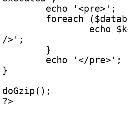
	echo '<pre>';

 	foreach ($database->_log as $k=>$sql) {

 		echo $k+1 . "\n" . $sql . '<hr 
/>';

	}

	echo '</pre>';

}

doGzip();

?>