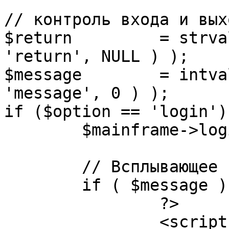
// контроль входа и вых
$return 	= strval( mosGetParam( $_REQUEST, 
'return', NULL ) );

$message 	= intval( mosGetParam( $_POST, 
'message', 0 ) );

if ($option == 'login') 
	$mainframe->login();

	// Всплывающее сообщение JS

	if ( $message ) {

		?>

		<script language="javascript" 