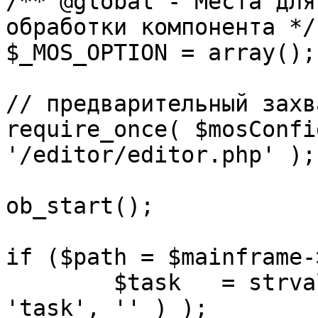
/** @global - Места для
обработки компонента */

$_MOS_OPTION = array();

// предварительный захв
require_once( $mosConfi
'/editor/editor.php' );

ob_start();		 

if ($path = $mainframe-
	$task 	= strval( mosGetParam( $_REQUEST, 
'task', '' ) );
