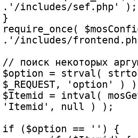
.'/includes/sef.php' );

}

require_once( $mosConfi
.'/includes/frontend.ph
// поиск некоторых аргу
$option = strval( strto
$_REQUEST, 'option' ) ) 
$Itemid = intval( mosGe
'Itemid', null ) );

if ($option == '') {
