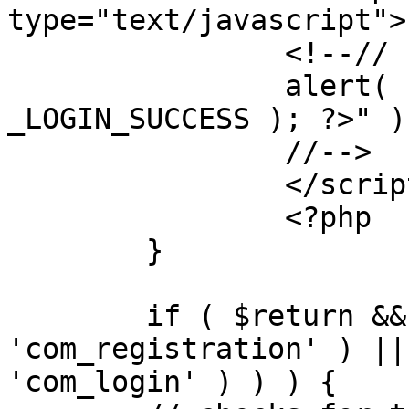
type="text/javascript">

		<!--//

		alert( "<?php echo addslashes( 
_LOGIN_SUCCESS ); ?>" );
		//-->

		</script>

		<?php

	}

	if ( $return && !( strpos( $return, 
'com_registration' ) ||
'com_login' ) ) ) {
