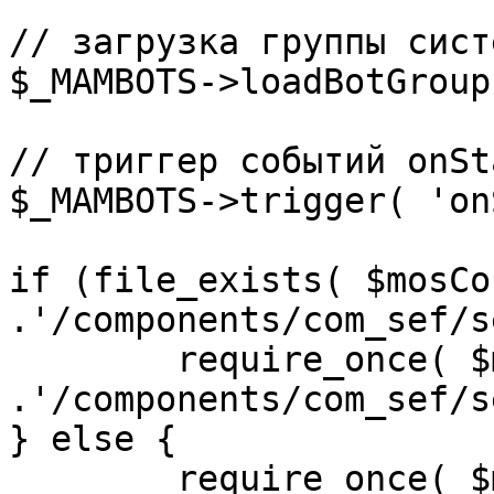
// загрузка группы сист
$_MAMBOTS->loadBotGroup
// триггер событий onSta
$_MAMBOTS->trigger( 'on
if (file_exists( $mosCo
.'/components/com_sef/s
	require_once( $mosConfig_absolute_path 
.'/components/com_sef/s
} else {

	require_once( $mosConfig_absolute_path 