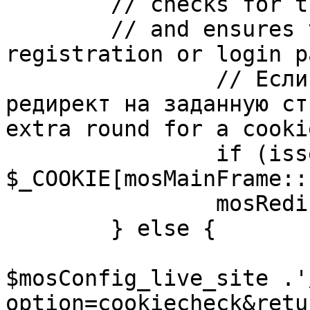
	// checks for the presence of a return url 

	// and ensures that this url is not the 
registration or login pa
		// Если sessioncookie существует, 
редирект на заданную ст
extra round for a cooki
		if (isset( 
$_COOKIE[mosMainFrame::
		mosRedirect( $return );

	} else {

			mosRedirect(
$mosConfig_live_site .'
option=cookiecheck&retu