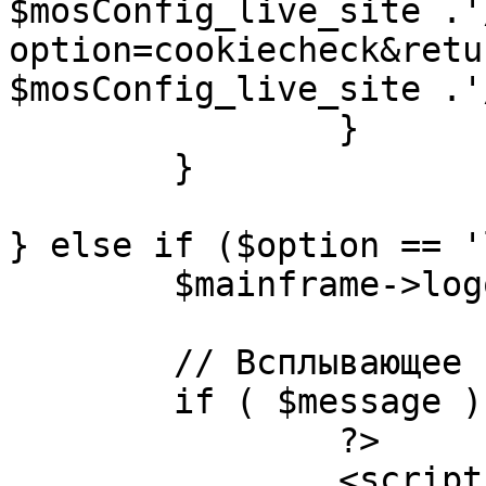
$mosConfig_live_site .'
option=cookiecheck&retu
$mosConfig_live_site .'
		}

	}

} else if ($option == '
	$mainframe->logout();

	// Всплывающее сообщение JS

	if ( $message ) {

		?>

		<script language="javascript" 