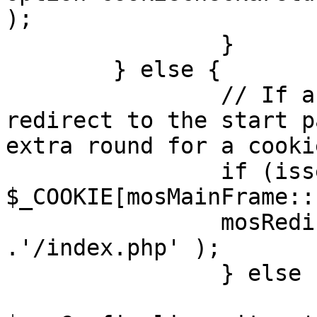
);

		}

	} else {

		// If a sessioncookie exists, 
redirect to the start p
extra round for a cooki
		if (isset( 
$_COOKIE[mosMainFrame::
		mosRedirect( $mosConfig_live_site 
.'/index.php' );

		} else {

			mosRedirect(