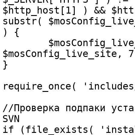
$http_host[1] ) && $htt
substr( $mosConfig_live
) {

	$mosConfig_live_site = 'https://'.substr( 
$mosConfig_live_site, 7 
}

require_once( 'includes
//Проверка подпаки уста
SVN

if (file_exists( 'insta