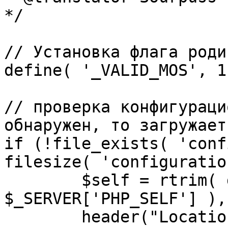
*/

// Установка флага роди
define( '_VALID_MOS', 1 
// проверка конфигураци
обнаружен, то загружает
if (!file_exists( 'conf
filesize( 'configuratio
	$self = rtrim( dirname( 
$_SERVER['PHP_SELF'] ),
	header("Location: http://" . 