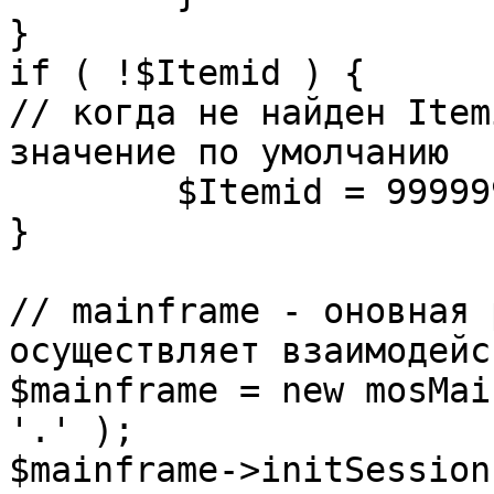
}

if ( !$Itemid ) {

// когда не найден Item
значение по умолчанию

	$Itemid = 99999999;

} 

// mainframe - оновная 
осуществляет взаимодейс
$mainframe = new mosMai
'.' );

$mainframe->initSession(