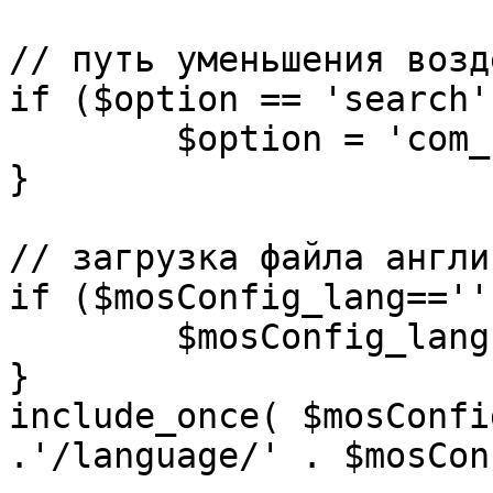
// путь уменьшения возд
if ($option == 'search')
	$option = 'com_search';

}

// загрузка файла англи
if ($mosConfig_lang=='')
	$mosConfig_lang = 'english';

}

include_once( $mosConfi
.'/language/' . $mosCon