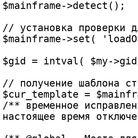
$mainframe->detect();

// установка проверки д
$mainframe->set( 'loadO
$gid = intval( $my->gid 
// получение шаблона ст
$cur_template = $mainfr
/** временное исправлен
настоящее время отключе