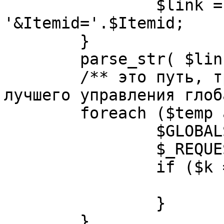
		$link = substr( $link, $pos+1 ). 
'&Itemid='.$Itemid;

	}

	parse_str( $link, $temp );

	/** это путь, требуется переделать для 
лучшего управления глоб
	foreach ($temp as $k=>$v) {

		$GLOBALS[$k] = $v;

		$_REQUEST[$k] = $v;

		if ($k == 'option') {

			$option = $v;
		}

	}
