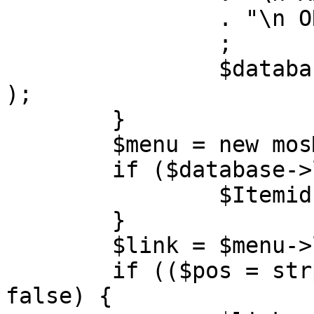
		. "\n ORDER BY parent, ordering"

		;

		$database->setQuery( $query, 0, 1 
);

	}

	$menu = new mosMenu( $database );

	if ($database->loadObject( $menu )) {

		$Itemid = $menu->id;

	}

	$link = $menu->link;

	if (($pos = strpos( $link, '?' )) !== 
false) {
