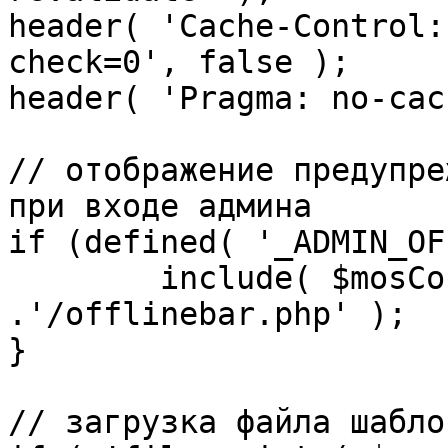
header( 'Cache-Control:
check=0', false );

header( 'Pragma: no-cac
// отображение предупре
при входе админа

if (defined( '_ADMIN_OF
	include( $mosConfig_absolute_path 
.'/offlinebar.php' );

}

// загрузка файла шаблон