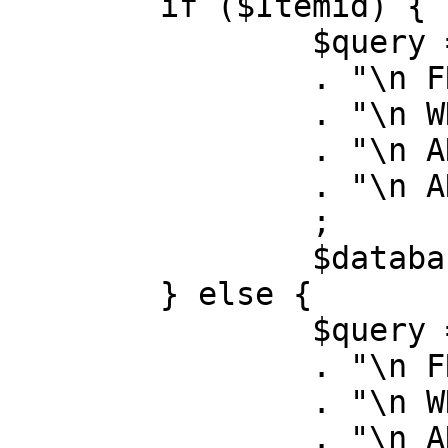
	if ($Itemid) {

		$query = "SELECT id, link"

		. "\n FROM #__menu"

		. "\n WHERE menutype = 'mainmenu'"

		. "\n AND id = " . (int) $Itemid

		. "\n AND published = 1"

		;

		$database->setQuery( $query );

	} else {

		$query = "SELECT id, link"

		. "\n FROM #__menu"

		. "\n WHERE menutype = 'mainmenu'"

		. "\n AND published = 1"
