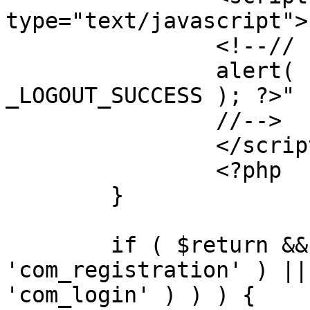
type="text/javascript">

		<!--//

		alert( "<?php echo addslashes( 
_LOGOUT_SUCCESS ); ?>" )
		//-->

		</script>

		<?php

	}

	if ( $return && !( strpos( $return, 
'com_registration' ) ||
'com_login' ) ) ) {
