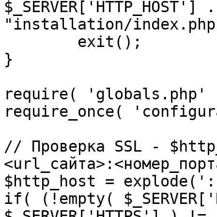
$_SERVER['HTTP_HOST'] .
"installation/index.php"
	exit();

}

require( 'globals.php' )
require_once( 'configur
// Проверка SSL - $http
<url_сайта>:<номер_порт
$http_host = explode(':
if( (!empty( $_SERVER['
$_SERVER['HTTPS'] ) != 