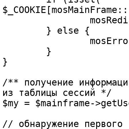
$_COOKIE[mosMainFrame::
		mosRedirect( $return );

	} else {

		mosErrorAlert( _ALERT_ENABLED );

	}

}

/** получение информаци
из таблицы сессий */

$my = $mainframe->getUs
// обнаружение первого 