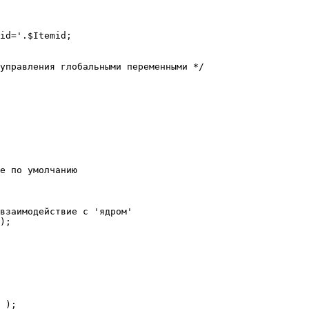
е по умолчанию

взаимодействие с 'ядром'

);
