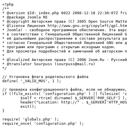
<?php

/**

* @version $Id: index.php 6022 2006-12-18 22:30:07Z fri
* @package Joomla RE

* @copyright Авторские права (C) 2005 Open Source Matte
* @license Лицензия http://www.gnu.org/copyleft/gpl.htm
* Joomla! - свободное программное обеспечение. Эта верс
* в соответствии с Генеральной Общественной Лицензией G
* её дальнейшее распространение в составе результата ра
* согласно Генеральной Общественной Лицензией GNU или д
* программ или программ с открытым исходным кодом.

* Для просмотра подробностей и замечаний об авторском п
* 

* @localized Авторские права (C) 2006 Joom.Ru - Русский
* @translator Sourpuss (sourpuss@mail.ru)

*/

// Установка флага родительского файла 

define( '_VALID_MOS', 1 );

// проверка конфигурационного файла, если не обнаружен,
if (!file_exists( 'configuration.php' ) || filesize( 'c
	$self = rtrim( dirname( $_SERVER['PHP_SELF'] ), '/\\' ) . '/';

	header("Location: http://" . $_SERVER['HTTP_HOST'] . $self . "installation/index.php" );

	exit();

}

require( 'globals.php' );

require_once( 'configuration.php' );
