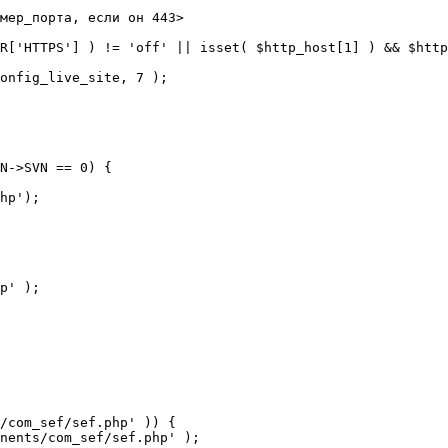
мер_порта, если он 443>

R['HTTPS'] ) != 'off' || isset( $http_host[1] ) && $http
N->SVN == 0) {

/com_sef/sef.php' )) {
