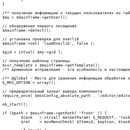
}

/** получение информации о текущих пользователях из таб
$my = $mainframe->getUser();

// обнаружение первого посещения

$mainframe->detect();

// установка проверки для overlib

$mainframe->set( 'loadOverlib', false );

$gid = intval( $my->gid );

// получение шаблона страницы

$cur_template = $mainframe->getTemplate();

/** временное исправление - эта особенность в настоящее
/** @global - Места для хранения информации обработки к
$_MOS_OPTION = array();

// предварительный захват вывода компонента

require_once( $mosConfig_absolute_path . '/editor/edito
ob_start();		 

if ($path = $mainframe->getPath( 'front' )) {

	$task 	= strval( mosGetParam( $_REQUEST, 'task', '' ) );

	$ret 	= mosMenuCheck( $Itemid, $option, $task, $gid );
