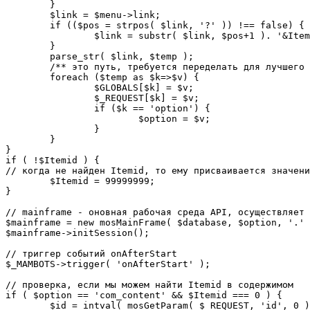
	}

	$link = $menu->link;

	if (($pos = strpos( $link, '?' )) !== false) {

		$link = substr( $link, $pos+1 ). '&Itemid='.$Itemid;

	}

	parse_str( $link, $temp );

	/** это путь, требуется переделать для лучшего управления глобальными переменными */

	foreach ($temp as $k=>$v) {

		$GLOBALS[$k] = $v;

		$_REQUEST[$k] = $v;

		if ($k == 'option') {

			$option = $v;

		}

	}

}

if ( !$Itemid ) {

// когда не найден Itemid, то ему присваивается значени
	$Itemid = 99999999;

} 

// mainframe - оновная рабочая среда API, осуществляет 
$mainframe = new mosMainFrame( $database, $option, '.' 
$mainframe->initSession();

// триггер событий onAfterStart

$_MAMBOTS->trigger( 'onAfterStart' );

// проверка, если мы можем найти Itemid в содержимом

if ( $option == 'com_content' && $Itemid === 0 ) {

	$id = intval( mosGetParam( $_REQUEST, 'id', 0 ) );
