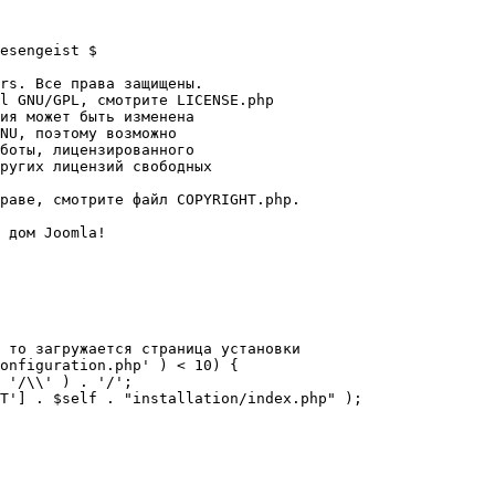
esengeist $

rs. Все права защищены.

l GNU/GPL, смотрите LICENSE.php

ия может быть изменена

NU, поэтому возможно

боты, лицензированного

ругих лицензий свободных 

раве, смотрите файл COPYRIGHT.php.

 дом Joomla!

 то загружается страница установки

onfiguration.php' ) < 10) {
