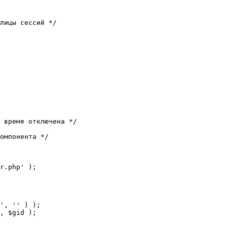
лицы сессий */

 время отключена */

омпонента */

r.php' );
