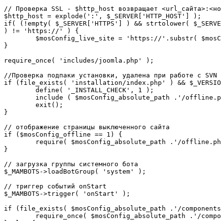
// Проверка SSL - $http_host возвращает <url_сайта>:<но
$http_host = explode(':', $_SERVER['HTTP_HOST'] );

if( (!empty( $_SERVER['HTTPS'] ) && strtolower( $_SERVE
) != 'https://' ) {

	$mosConfig_live_site = 'https://'.substr( $mosConfig_live_site, 7 );

}

require_once( 'includes/joomla.php' );

//Проверка подпаки установки, удалена при работе с SVN

if (file_exists( 'installation/index.php' ) && $_VERSIO
	define( '_INSTALL_CHECK', 1 );

	include ( $mosConfig_absolute_path .'/offline.php');

	exit();

}

// отображение страницы выключенного сайта

if ($mosConfig_offline == 1) {

	require( $mosConfig_absolute_path .'/offline.php' );

}

// загрузка группы системного бота

$_MAMBOTS->loadBotGroup( 'system' );

// триггер событий onStart

$_MAMBOTS->trigger( 'onStart' );

if (file_exists( $mosConfig_absolute_path .'/components
	require_once( $mosConfig_absolute_path .'/components/com_sef/sef.php' );
