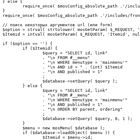
} else {

	require_once( $mosConfig_absolute_path .'/includes/sef.php' );

}

require_once( $mosConfig_absolute_path .'/includes/fron
// поиск некоторых аргументов url (или form)

$option = strval( strtolower( mosGetParam( $_REQUEST, '
$Itemid = intval( mosGetParam( $_REQUEST, 'Itemid', nul
if ($option == '') {

	if ($Itemid) {

		$query = "SELECT id, link"

		. "\n FROM #__menu"

		. "\n WHERE menutype = 'mainmenu'"

		. "\n AND id = " . (int) $Itemid

		. "\n AND published = 1"

		;

		$database->setQuery( $query );

	} else {

		$query = "SELECT id, link"

		. "\n FROM #__menu"

		. "\n WHERE menutype = 'mainmenu'"

		. "\n AND published = 1"

		. "\n ORDER BY parent, ordering"

		;

		$database->setQuery( $query, 0, 1 );

	}

	$menu = new mosMenu( $database );

	if ($database->loadObject( $menu )) {

		$Itemid = $menu->id;
