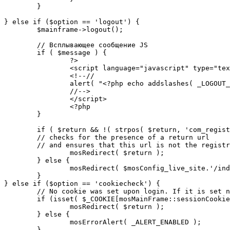
	}

} else if ($option == 'logout') {

	$mainframe->logout();

	// Всплывающее сообщение JS

	if ( $message ) {

		?>

		<script language="javascript" type="text/javascript">

		<!--//

		alert( "<?php echo addslashes( _LOGOUT_SUCCESS ); ?>" );

		//-->

		</script>

		<?php

	}

	if ( $return && !( strpos( $return, 'com_registration' ) || strpos( $return, 'com_login' ) ) ) {

	// checks for the presence of a return url 

	// and ensures that this url is not the registration or logout pages

		mosRedirect( $return );

	} else {

		mosRedirect( $mosConfig_live_site.'/index.php' );

	}

} else if ($option == 'cookiecheck') {

	// No cookie was set upon login. If it is set now, redirect to the given page. Otherwise, show error message.

	if (isset( $_COOKIE[mosMainFrame::sessionCookieName()] )) {

		mosRedirect( $return );

	} else {

		mosErrorAlert( _ALERT_ENABLED );

	}
