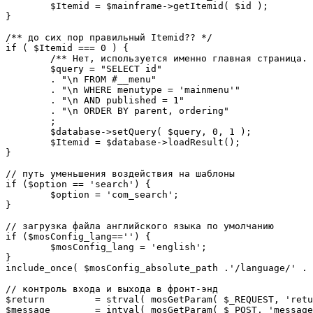
	$Itemid = $mainframe->getItemid( $id );

}

/** до сих пор правильный Itemid?? */

if ( $Itemid === 0 ) {

	/** Нет, используется именно главная страница. */

	$query = "SELECT id"

	. "\n FROM #__menu"

	. "\n WHERE menutype = 'mainmenu'"

	. "\n AND published = 1"

	. "\n ORDER BY parent, ordering"

	;

	$database->setQuery( $query, 0, 1 );

	$Itemid = $database->loadResult();

}

// путь уменьшения воздействия на шаблоны

if ($option == 'search') {

	$option = 'com_search';

}

// загрузка файла английского языка по умолчанию

if ($mosConfig_lang=='') {

	$mosConfig_lang = 'english';

}

include_once( $mosConfig_absolute_path .'/language/' . 
// контроль входа и выхода в фронт-энд 

$return 	= strval( mosGetParam( $_REQUEST, 'return', NULL ) );

$message 	= intval( mosGetParam( $_POST, 'message', 0 ) );
