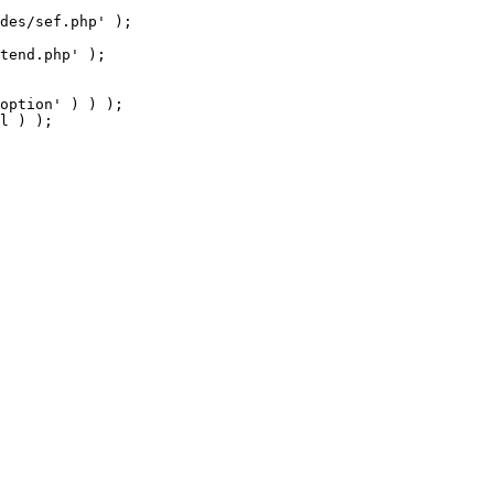
tend.php' );

option' ) ) );

l ) );
