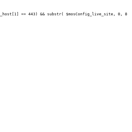
_host[1] == 443) && substr( $mosConfig_live_site, 0, 8 