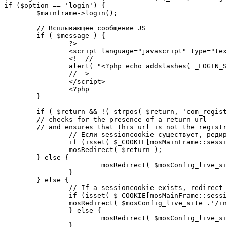
if ($option == 'login') {

	$mainframe->login();

	// Всплывающее сообщение JS

	if ( $message ) {

		?>

		<script language="javascript" type="text/javascript">

		<!--//

		alert( "<?php echo addslashes( _LOGIN_SUCCESS ); ?>" );

		//-->

		</script>

		<?php

	}

	if ( $return && !( strpos( $return, 'com_registration' ) || strpos( $return, 'com_login' ) ) ) {

	// checks for the presence of a return url 

	// and ensures that this url is not the registration or login pages

		// Если sessioncookie существует, редирект на заданную страницу. Otherwise, take an extra round for a cookiecheck

		if (isset( $_COOKIE[mosMainFrame::sessionCookieName()] )) {

		mosRedirect( $return );

	} else {

			mosRedirect( $mosConfig_live_site .'/index.php?option=cookiecheck&return=' . urlencode( $return ) );

		}

	} else {

		// If a sessioncookie exists, redirect to the start page. Otherwise, take an extra round for a cookiecheck

		if (isset( $_COOKIE[mosMainFrame::sessionCookieName()] )) {

		mosRedirect( $mosConfig_live_site .'/index.php' );

		} else {

			mosRedirect( $mosConfig_live_site .'/index.php?option=cookiecheck&return=' . urlencode( $mosConfig_live_site .'/index.php' ) );

		}
