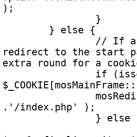
);

		}

	} else {

		// If a sessioncookie exists, 
redirect to the start p
extra round for a cooki
		if (isset( 
$_COOKIE[mosMainFrame::
		mosRedirect( $mosConfig_live_site 
.'/index.php' );

		} else {

			mosRedirect(