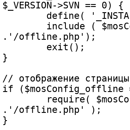
$_VERSION->SVN == 0) {

	define( '_INSTALL_CHECK', 1 );

	include ( $mosConfig_absolute_path 
.'/offline.php');

	exit();

}

// отображение страницы
if ($mosConfig_offline 
	require( $mosConfig_absolute_path 
.'/offline.php' );

}
