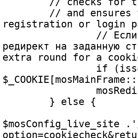
	// checks for the presence of a return url 

	// and ensures that this url is not the 
registration or login pa
		// Если sessioncookie существует, 
редирект на заданную ст
extra round for a cooki
		if (isset( 
$_COOKIE[mosMainFrame::
		mosRedirect( $return );

	} else {

			mosRedirect(
$mosConfig_live_site .'
option=cookiecheck&retu