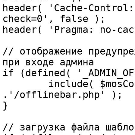
header( 'Cache-Control:
check=0', false );

header( 'Pragma: no-cac
// отображение предупре
при входе админа

if (defined( '_ADMIN_OF
	include( $mosConfig_absolute_path 
.'/offlinebar.php' );

}

// загрузка файла шаблон