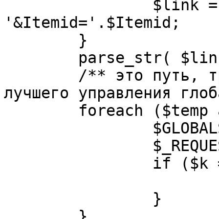
		$link = substr( $link, $pos+1 ). 
'&Itemid='.$Itemid;

	}

	parse_str( $link, $temp );

	/** это путь, требуется переделать для 
лучшего управления глоб
	foreach ($temp as $k=>$v) {

		$GLOBALS[$k] = $v;

		$_REQUEST[$k] = $v;

		if ($k == 'option') {

			$option = $v;
		}

	}
