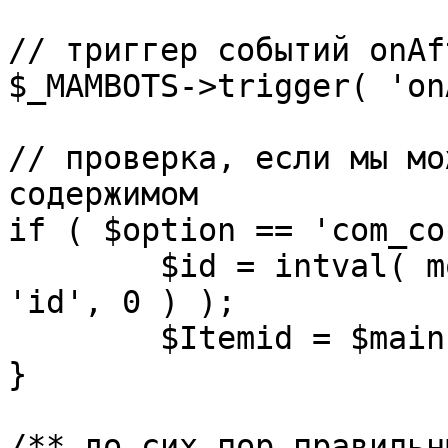
// триггер событий onAf
$_MAMBOTS->trigger( 'on
// проверка, если мы мо
содержимом

if ( $option == 'com_co
	$id = intval( mosGetParam( $_REQUEST, 
'id', 0 ) );

	$Itemid = $mainframe->getItemid( $id );

}

/** до сих пор правильн