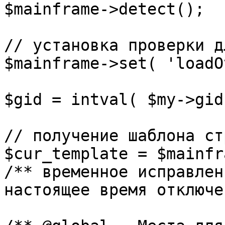
$mainframe->detect();

// установка проверки д
$mainframe->set( 'loadO
$gid = intval( $my->gid 
// получение шаблона ст
$cur_template = $mainfr
/** временное исправлен
настоящее время отключе