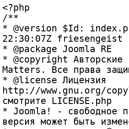
<?php

/**

* @version $Id: index.p
22:30:07Z friesengeist $
* @package Joomla RE

* @copyright Авторские 
Matters. Все права защи
* @license Лицензия 
http://www.gnu.org/copy
смотрите LICENSE.php

* Joomla! - свободное п
версия может быть измене