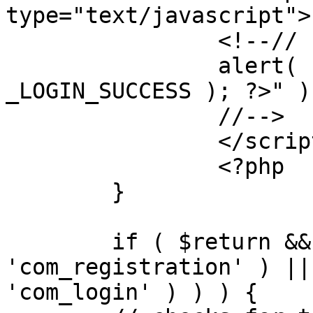
type="text/javascript">

		<!--//

		alert( "<?php echo addslashes( 
_LOGIN_SUCCESS ); ?>" );
		//-->

		</script>

		<?php

	}

	if ( $return && !( strpos( $return, 
'com_registration' ) ||
'com_login' ) ) ) {
