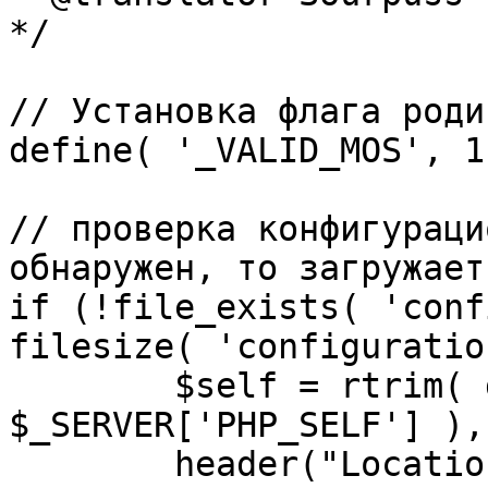
*/

// Установка флага роди
define( '_VALID_MOS', 1 
// проверка конфигураци
обнаружен, то загружает
if (!file_exists( 'conf
filesize( 'configuratio
	$self = rtrim( dirname( 
$_SERVER['PHP_SELF'] ),
	header("Location: http://" . 