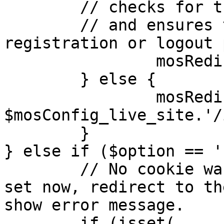
	// checks for the presence of a return url 

	// and ensures that this url is not the 
registration or logout 
		mosRedirect( $return );

	} else {

		mosRedirect( 
$mosConfig_live_site.'/
	}

} else if ($option == '
	// No cookie was set upon login. If it is 
set now, redirect to th
show error message.

	if (isset( 