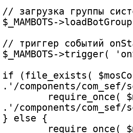
// загрузка группы сист
$_MAMBOTS->loadBotGroup
// триггер событий onSta
$_MAMBOTS->trigger( 'on
if (file_exists( $mosCo
.'/components/com_sef/s
	require_once( $mosConfig_absolute_path 
.'/components/com_sef/s
} else {

	require_once( $mosConfig_absolute_path 