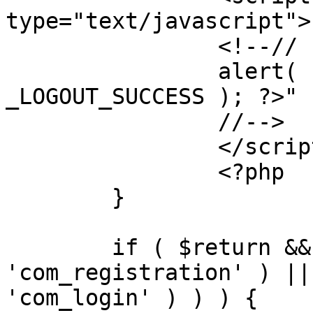
type="text/javascript">

		<!--//

		alert( "<?php echo addslashes( 
_LOGOUT_SUCCESS ); ?>" )
		//-->

		</script>

		<?php

	}

	if ( $return && !( strpos( $return, 
'com_registration' ) ||
'com_login' ) ) ) {
