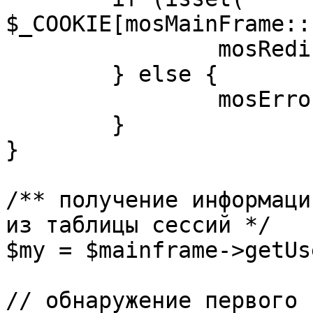
$_COOKIE[mosMainFrame::
		mosRedirect( $return );

	} else {

		mosErrorAlert( _ALERT_ENABLED );

	}

}

/** получение информаци
из таблицы сессий */

$my = $mainframe->getUs
// обнаружение первого 