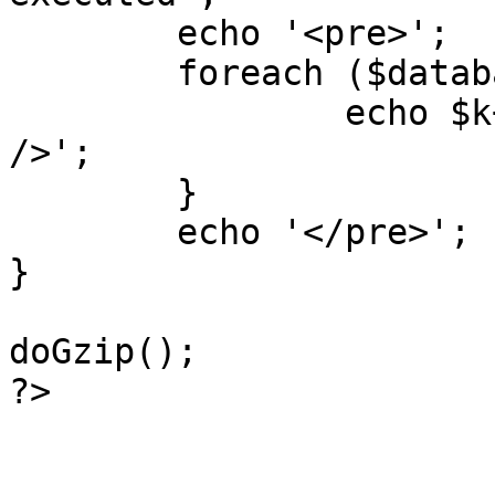
	echo '<pre>';

 	foreach ($database->_log as $k=>$sql) {

 		echo $k+1 . "\n" . $sql . '<hr 
/>';

	}

	echo '</pre>';

}

doGzip();

?>