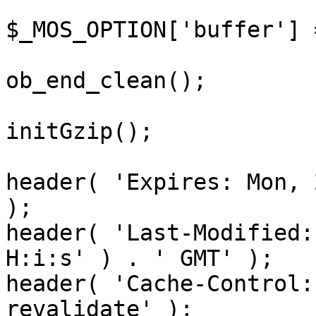
$_MOS_OPTION['buffer'] 
ob_end_clean();

initGzip();

header( 'Expires: Mon, 
);

header( 'Last-Modified:
H:i:s' ) . ' GMT' );

header( 'Cache-Control:
revalidate' );
