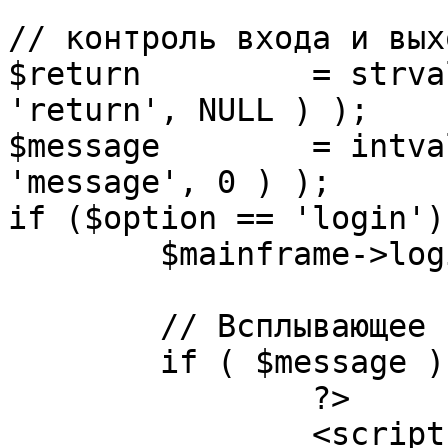
// контроль входа и вых
$return 	= strval( mosGetParam( $_REQUEST, 
'return', NULL ) );

$message 	= intval( mosGetParam( $_POST, 
'message', 0 ) );

if ($option == 'login') 
	$mainframe->login();

	// Всплывающее сообщение JS

	if ( $message ) {

		?>

		<script language="javascript" 