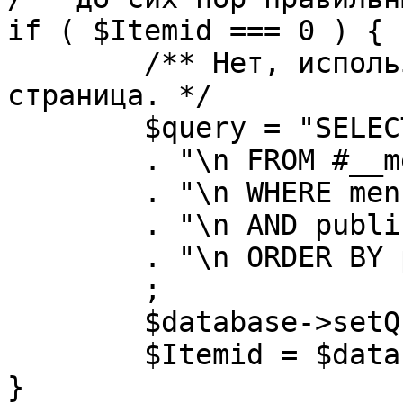
if ( $Itemid === 0 ) {

	/** Нет, используется именно главная 
страница. */

	$query = "SELECT id"

	. "\n FROM #__menu"

	. "\n WHERE menutype = 'mainmenu'"

	. "\n AND published = 1"

	. "\n ORDER BY parent, ordering"

	;

	$database->setQuery( $query, 0, 1 );

	$Itemid = $database->loadResult();

}
