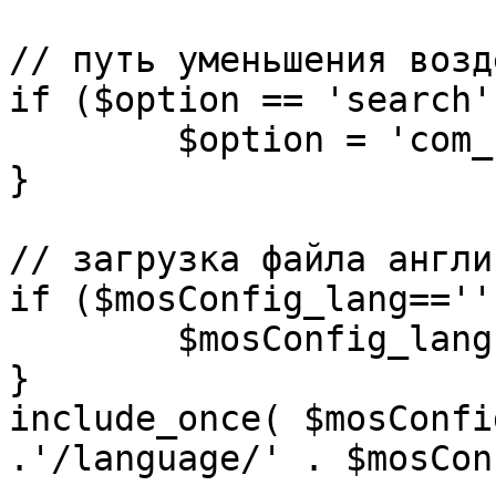
// путь уменьшения возд
if ($option == 'search')
	$option = 'com_search';

}

// загрузка файла англи
if ($mosConfig_lang=='')
	$mosConfig_lang = 'english';

}

include_once( $mosConfi
.'/language/' . $mosCon