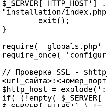
$_SERVER['HTTP_HOST'] .
"installation/index.php"
	exit();

}

require( 'globals.php' )
require_once( 'configur
// Проверка SSL - $http
<url_сайта>:<номер_порт
$http_host = explode(':
if( (!empty( $_SERVER['
$_SERVER['HTTPS'] ) != 