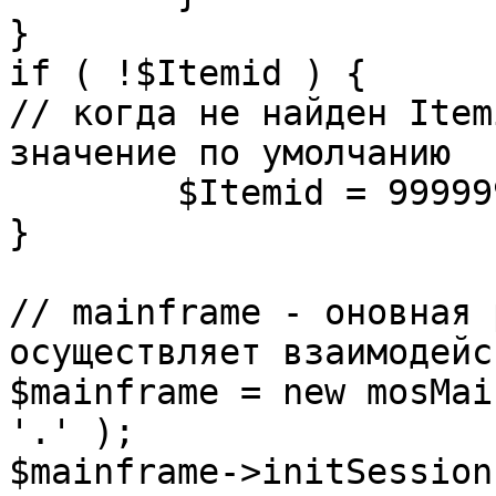
}

if ( !$Itemid ) {

// когда не найден Item
значение по умолчанию

	$Itemid = 99999999;

} 

// mainframe - оновная 
осуществляет взаимодейс
$mainframe = new mosMai
'.' );

$mainframe->initSession(