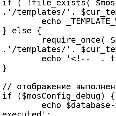
if ( !file_exists( $mos
.'/templates/'. $cur_te
	echo _TEMPLATE_WARN . $cur_template;

} else {

	require_once( $mosConfig_absolute_path 
.'/templates/'. $cur_te
	echo '<!-- '. time() .' -->';

}

// отображение выполнен
if ($mosConfig_debug) {

	echo $database->_ticker . ' queries 
executed';
