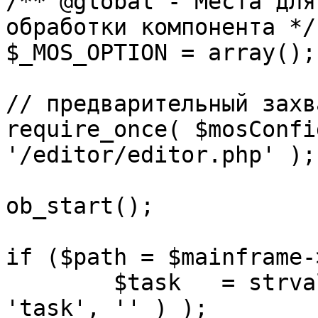
/** @global - Места для
обработки компонента */

$_MOS_OPTION = array();

// предварительный захв
require_once( $mosConfi
'/editor/editor.php' );

ob_start();		 

if ($path = $mainframe-
	$task 	= strval( mosGetParam( $_REQUEST, 
'task', '' ) );
