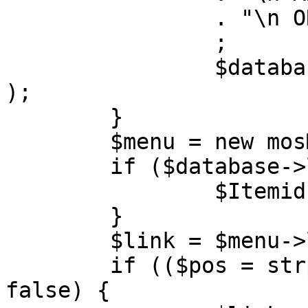
		. "\n ORDER BY parent, ordering"

		;

		$database->setQuery( $query, 0, 1 
);

	}

	$menu = new mosMenu( $database );

	if ($database->loadObject( $menu )) {

		$Itemid = $menu->id;

	}

	$link = $menu->link;

	if (($pos = strpos( $link, '?' )) !== 
false) {
