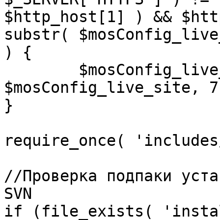
$http_host[1] ) && $htt
substr( $mosConfig_live
) {

	$mosConfig_live_site = 'https://'.substr( 
$mosConfig_live_site, 7 
}

require_once( 'includes
//Проверка подпаки уста
SVN

if (file_exists( 'insta