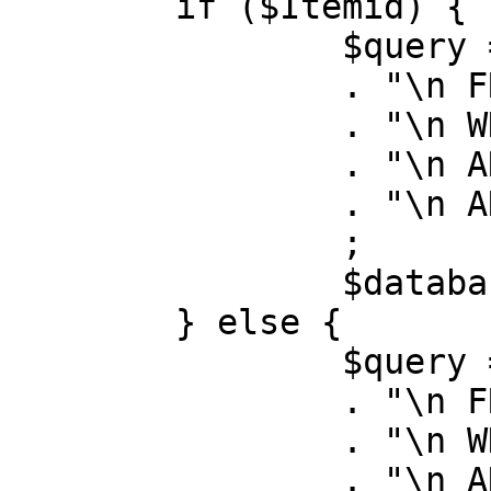
	if ($Itemid) {

		$query = "SELECT id, link"

		. "\n FROM #__menu"

		. "\n WHERE menutype = 'mainmenu'"

		. "\n AND id = " . (int) $Itemid

		. "\n AND published = 1"

		;

		$database->setQuery( $query );

	} else {

		$query = "SELECT id, link"

		. "\n FROM #__menu"

		. "\n WHERE menutype = 'mainmenu'"

		. "\n AND published = 1"
