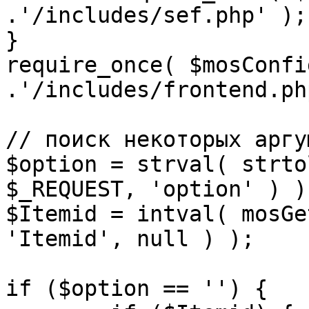
.'/includes/sef.php' );

}

require_once( $mosConfi
.'/includes/frontend.ph
// поиск некоторых аргу
$option = strval( strto
$_REQUEST, 'option' ) ) 
$Itemid = intval( mosGe
'Itemid', null ) );

if ($option == '') {
