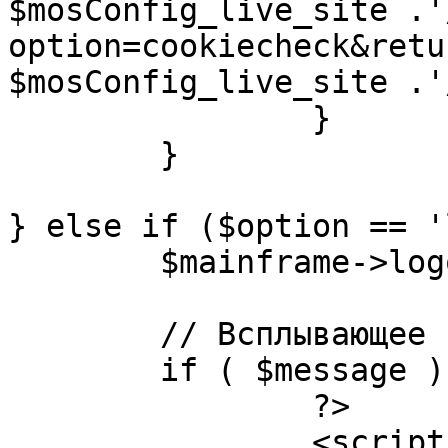
$mosConfig_live_site .'
option=cookiecheck&retu
$mosConfig_live_site .'
		}

	}

} else if ($option == '
	$mainframe->logout();

	// Всплывающее сообщение JS

	if ( $message ) {

		?>

		<script language="javascript" 