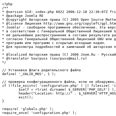
<?php

/**

* @version $Id: index.php 6022 2006-12-18 22:30:07Z fri
* @package Joomla RE

* @copyright Авторские права (C) 2005 Open Source Matte
* @license Лицензия http://www.gnu.org/copyleft/gpl.htm
* Joomla! - свободное программное обеспечение. Эта верс
* в соответствии с Генеральной Общественной Лицензией G
* её дальнейшее распространение в составе результата ра
* согласно Генеральной Общественной Лицензией GNU или д
* программ или программ с открытым исходным кодом.

* Для просмотра подробностей и замечаний об авторском п
* 

* @localized Авторские права (C) 2006 Joom.Ru - Русский
* @translator Sourpuss (sourpuss@mail.ru)

*/

// Установка флага родительского файла 

define( '_VALID_MOS', 1 );

// проверка конфигурационного файла, если не обнаружен,
if (!file_exists( 'configuration.php' ) || filesize( 'c
	$self = rtrim( dirname( $_SERVER['PHP_SELF'] ), '/\\' ) . '/';

	header("Location: http://" . $_SERVER['HTTP_HOST'] . $self . "installation/index.php" );

	exit();

}

require( 'globals.php' );

require_once( 'configuration.php' );
