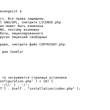
esengeist $

rs. Все права защищены.

l GNU/GPL, смотрите LICENSE.php

ия может быть изменена

NU, поэтому возможно

боты, лицензированного

ругих лицензий свободных 

раве, смотрите файл COPYRIGHT.php.

 дом Joomla!

 то загружается страница установки

onfiguration.php' ) < 10) {
