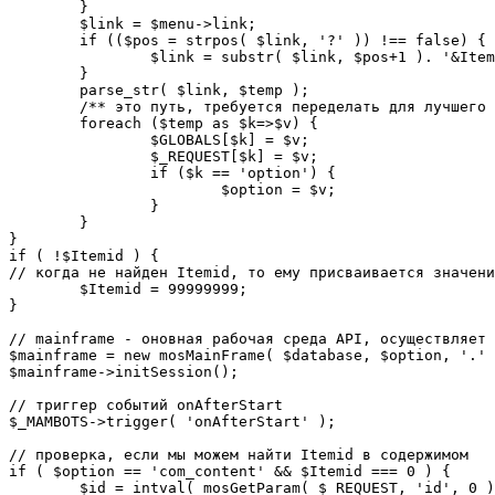
	}

	$link = $menu->link;

	if (($pos = strpos( $link, '?' )) !== false) {

		$link = substr( $link, $pos+1 ). '&Itemid='.$Itemid;

	}

	parse_str( $link, $temp );

	/** это путь, требуется переделать для лучшего управления глобальными переменными */

	foreach ($temp as $k=>$v) {

		$GLOBALS[$k] = $v;

		$_REQUEST[$k] = $v;

		if ($k == 'option') {

			$option = $v;

		}

	}

}

if ( !$Itemid ) {

// когда не найден Itemid, то ему присваивается значени
	$Itemid = 99999999;

} 

// mainframe - оновная рабочая среда API, осуществляет 
$mainframe = new mosMainFrame( $database, $option, '.' 
$mainframe->initSession();

// триггер событий onAfterStart

$_MAMBOTS->trigger( 'onAfterStart' );

// проверка, если мы можем найти Itemid в содержимом

if ( $option == 'com_content' && $Itemid === 0 ) {

	$id = intval( mosGetParam( $_REQUEST, 'id', 0 ) );
