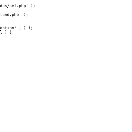
tend.php' );

option' ) ) );

l ) );
