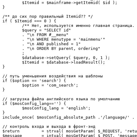
	$Itemid = $mainframe->getItemid( $id );

}

/** до сих пор правильный Itemid?? */

if ( $Itemid === 0 ) {

	/** Нет, используется именно главная страница. */

	$query = "SELECT id"

	. "\n FROM #__menu"

	. "\n WHERE menutype = 'mainmenu'"

	. "\n AND published = 1"

	. "\n ORDER BY parent, ordering"

	;

	$database->setQuery( $query, 0, 1 );

	$Itemid = $database->loadResult();

}

// путь уменьшения воздействия на шаблоны

if ($option == 'search') {

	$option = 'com_search';

}

// загрузка файла английского языка по умолчанию

if ($mosConfig_lang=='') {

	$mosConfig_lang = 'english';

}

include_once( $mosConfig_absolute_path .'/language/' . 
// контроль входа и выхода в фронт-энд 

$return 	= strval( mosGetParam( $_REQUEST, 'return', NULL ) );

$message 	= intval( mosGetParam( $_POST, 'message', 0 ) );
