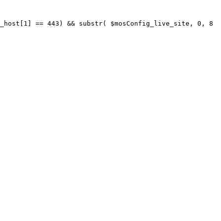
_host[1] == 443) && substr( $mosConfig_live_site, 0, 8 