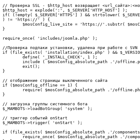
// Проверка SSL - $http_host возвращает <url_сайта>:<но
$http_host = explode(':', $_SERVER['HTTP_HOST'] );

if( (!empty( $_SERVER['HTTPS'] ) && strtolower( $_SERVE
) != 'https://' ) {

	$mosConfig_live_site = 'https://'.substr( $mosConfig_live_site, 7 );

}

require_once( 'includes/joomla.php' );

//Проверка подпаки установки, удалена при работе с SVN

if (file_exists( 'installation/index.php' ) && $_VERSIO
	define( '_INSTALL_CHECK', 1 );

	include ( $mosConfig_absolute_path .'/offline.php');

	exit();

}

// отображение страницы выключенного сайта

if ($mosConfig_offline == 1) {

	require( $mosConfig_absolute_path .'/offline.php' );

}

// загрузка группы системного бота

$_MAMBOTS->loadBotGroup( 'system' );

// триггер событий onStart

$_MAMBOTS->trigger( 'onStart' );

if (file_exists( $mosConfig_absolute_path .'/components
	require_once( $mosConfig_absolute_path .'/components/com_sef/sef.php' );
