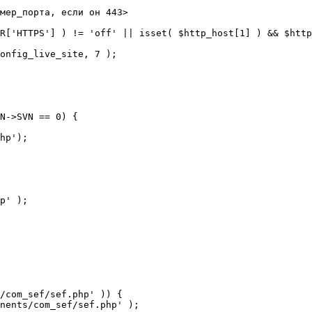
мер_порта, если он 443>

R['HTTPS'] ) != 'off' || isset( $http_host[1] ) && $http
N->SVN == 0) {

/com_sef/sef.php' )) {
