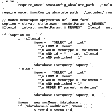
} else {

	require_once( $mosConfig_absolute_path .'/includes/sef.php' );

}

require_once( $mosConfig_absolute_path .'/includes/fron
// поиск некоторых аргументов url (или form)

$option = strval( strtolower( mosGetParam( $_REQUEST, '
$Itemid = intval( mosGetParam( $_REQUEST, 'Itemid', nul
if ($option == '') {

	if ($Itemid) {

		$query = "SELECT id, link"

		. "\n FROM #__menu"

		. "\n WHERE menutype = 'mainmenu'"

		. "\n AND id = " . (int) $Itemid

		. "\n AND published = 1"

		;

		$database->setQuery( $query );

	} else {

		$query = "SELECT id, link"

		. "\n FROM #__menu"

		. "\n WHERE menutype = 'mainmenu'"

		. "\n AND published = 1"

		. "\n ORDER BY parent, ordering"

		;

		$database->setQuery( $query, 0, 1 );

	}

	$menu = new mosMenu( $database );

	if ($database->loadObject( $menu )) {

		$Itemid = $menu->id;
