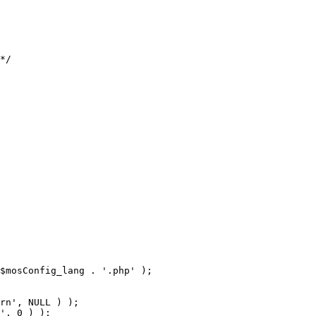
$mosConfig_lang . '.php' );
