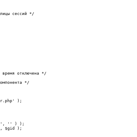
лицы сессий */

 время отключена */

омпонента */

r.php' );
