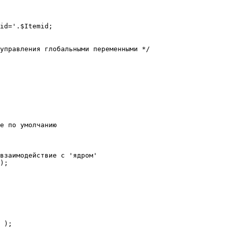
е по умолчанию

взаимодействие с 'ядром'

);
