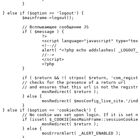
	}

} else if ($option == 'logout') {

	$mainframe->logout();

	// Всплывающее сообщение JS

	if ( $message ) {

		?>

		<script language="javascript" type="text/javascript">

		<!--//

		alert( "<?php echo addslashes( _LOGOUT_SUCCESS ); ?>" );

		//-->

		</script>

		<?php

	}

	if ( $return && !( strpos( $return, 'com_registration' ) || strpos( $return, 'com_login' ) ) ) {

	// checks for the presence of a return url 

	// and ensures that this url is not the registration or logout pages

		mosRedirect( $return );

	} else {

		mosRedirect( $mosConfig_live_site.'/index.php' );

	}

} else if ($option == 'cookiecheck') {

	// No cookie was set upon login. If it is set now, redirect to the given page. Otherwise, show error message.

	if (isset( $_COOKIE[mosMainFrame::sessionCookieName()] )) {

		mosRedirect( $return );

	} else {

		mosErrorAlert( _ALERT_ENABLED );

	}
