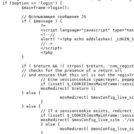
if ($option == 'login') {

	$mainframe->login();

	// Всплывающее сообщение JS

	if ( $message ) {

		?>

		<script language="javascript" type="text/javascript">

		<!--//

		alert( "<?php echo addslashes( _LOGIN_SUCCESS ); ?>" );

		//-->

		</script>

		<?php

	}

	if ( $return && !( strpos( $return, 'com_registration' ) || strpos( $return, 'com_login' ) ) ) {

	// checks for the presence of a return url 

	// and ensures that this url is not the registration or login pages

		// Если sessioncookie существует, редирект на заданную страницу. Otherwise, take an extra round for a cookiecheck

		if (isset( $_COOKIE[mosMainFrame::sessionCookieName()] )) {

		mosRedirect( $return );

	} else {

			mosRedirect( $mosConfig_live_site .'/index.php?option=cookiecheck&return=' . urlencode( $return ) );

		}

	} else {

		// If a sessioncookie exists, redirect to the start page. Otherwise, take an extra round for a cookiecheck

		if (isset( $_COOKIE[mosMainFrame::sessionCookieName()] )) {

		mosRedirect( $mosConfig_live_site .'/index.php' );

		} else {

			mosRedirect( $mosConfig_live_site .'/index.php?option=cookiecheck&return=' . urlencode( $mosConfig_live_site .'/index.php' ) );

		}
