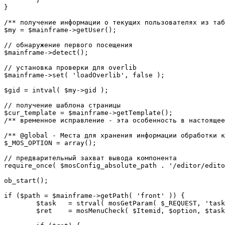
}

/** получение информации о текущих пользователях из таб
$my = $mainframe->getUser();

// обнаружение первого посещения

$mainframe->detect();

// установка проверки для overlib

$mainframe->set( 'loadOverlib', false );

$gid = intval( $my->gid );

// получение шаблона страницы

$cur_template = $mainframe->getTemplate();

/** временное исправление - эта особенность в настоящее
/** @global - Места для хранения информации обработки к
$_MOS_OPTION = array();

// предварительный захват вывода компонента

require_once( $mosConfig_absolute_path . '/editor/edito
ob_start();		 

if ($path = $mainframe->getPath( 'front' )) {

	$task 	= strval( mosGetParam( $_REQUEST, 'task', '' ) );

	$ret 	= mosMenuCheck( $Itemid, $option, $task, $gid );
