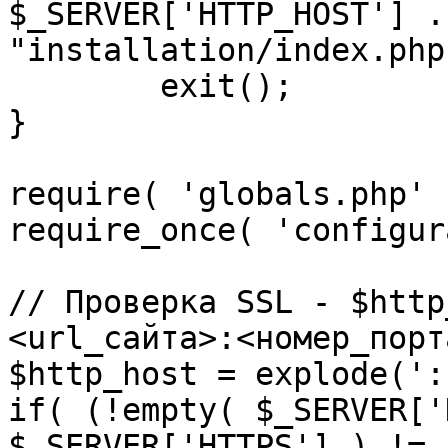
$_SERVER['HTTP_HOST'] .
"installation/index.php"
	exit();

}

require( 'globals.php' )
require_once( 'configur
// Проверка SSL - $http
<url_сайта>:<номер_порт
$http_host = explode(':
if( (!empty( $_SERVER['
$_SERVER['HTTPS'] ) != 