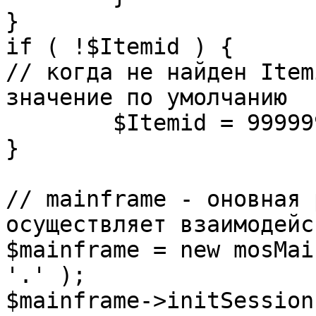
}

if ( !$Itemid ) {

// когда не найден Item
значение по умолчанию

	$Itemid = 99999999;

} 

// mainframe - оновная 
осуществляет взаимодейс
$mainframe = new mosMai
'.' );

$mainframe->initSession(