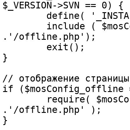
$_VERSION->SVN == 0) {

	define( '_INSTALL_CHECK', 1 );

	include ( $mosConfig_absolute_path 
.'/offline.php');

	exit();

}

// отображение страницы
if ($mosConfig_offline 
	require( $mosConfig_absolute_path 
.'/offline.php' );

}
