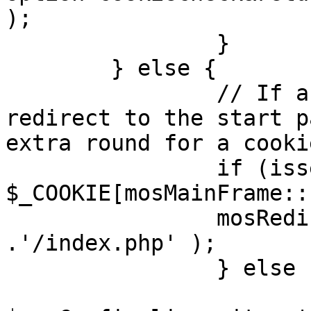
);

		}

	} else {

		// If a sessioncookie exists, 
redirect to the start p
extra round for a cooki
		if (isset( 
$_COOKIE[mosMainFrame::
		mosRedirect( $mosConfig_live_site 
.'/index.php' );

		} else {

			mosRedirect(