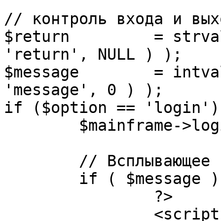
// контроль входа и вых
$return 	= strval( mosGetParam( $_REQUEST, 
'return', NULL ) );

$message 	= intval( mosGetParam( $_POST, 
'message', 0 ) );

if ($option == 'login') 
	$mainframe->login();

	// Всплывающее сообщение JS

	if ( $message ) {

		?>

		<script language="javascript" 