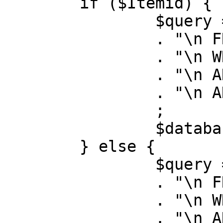
	if ($Itemid) {

		$query = "SELECT id, link"

		. "\n FROM #__menu"

		. "\n WHERE menutype = 'mainmenu'"

		. "\n AND id = " . (int) $Itemid

		. "\n AND published = 1"

		;

		$database->setQuery( $query );

	} else {

		$query = "SELECT id, link"

		. "\n FROM #__menu"

		. "\n WHERE menutype = 'mainmenu'"

		. "\n AND published = 1"
