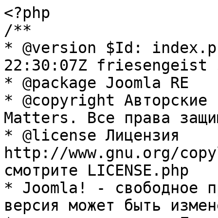
<?php

/**

* @version $Id: index.p
22:30:07Z friesengeist $
* @package Joomla RE

* @copyright Авторские 
Matters. Все права защи
* @license Лицензия 
http://www.gnu.org/copy
смотрите LICENSE.php

* Joomla! - свободное п
версия может быть измене