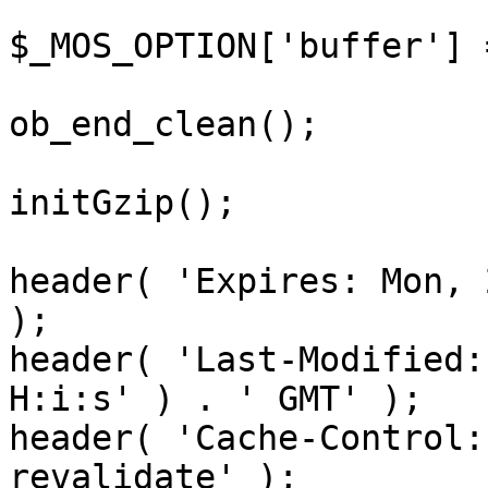
$_MOS_OPTION['buffer'] 
ob_end_clean();

initGzip();

header( 'Expires: Mon, 
);

header( 'Last-Modified:
H:i:s' ) . ' GMT' );

header( 'Cache-Control:
revalidate' );
