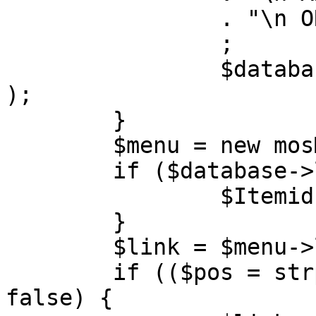
		. "\n ORDER BY parent, ordering"

		;

		$database->setQuery( $query, 0, 1 
);

	}

	$menu = new mosMenu( $database );

	if ($database->loadObject( $menu )) {

		$Itemid = $menu->id;

	}

	$link = $menu->link;

	if (($pos = strpos( $link, '?' )) !== 
false) {
