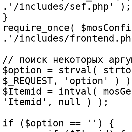
.'/includes/sef.php' );

}

require_once( $mosConfi
.'/includes/frontend.ph
// поиск некоторых аргу
$option = strval( strto
$_REQUEST, 'option' ) ) 
$Itemid = intval( mosGe
'Itemid', null ) );

if ($option == '') {
