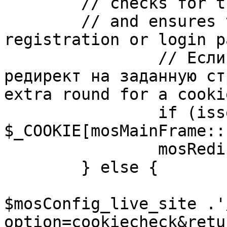
	// checks for the presence of a return url 

	// and ensures that this url is not the 
registration or login pa
		// Если sessioncookie существует, 
редирект на заданную ст
extra round for a cooki
		if (isset( 
$_COOKIE[mosMainFrame::
		mosRedirect( $return );

	} else {

			mosRedirect(
$mosConfig_live_site .'
option=cookiecheck&retu