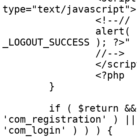
type="text/javascript">

		<!--//

		alert( "<?php echo addslashes( 
_LOGOUT_SUCCESS ); ?>" )
		//-->

		</script>

		<?php

	}

	if ( $return && !( strpos( $return, 
'com_registration' ) ||
'com_login' ) ) ) {
