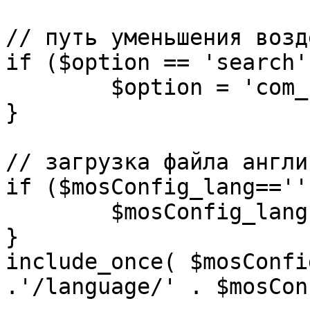
// путь уменьшения возд
if ($option == 'search')
	$option = 'com_search';

}

// загрузка файла англи
if ($mosConfig_lang=='')
	$mosConfig_lang = 'english';

}

include_once( $mosConfi
.'/language/' . $mosCon