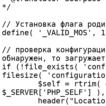
*/

// Установка флага роди
define( '_VALID_MOS', 1 
// проверка конфигураци
обнаружен, то загружает
if (!file_exists( 'conf
filesize( 'configuratio
	$self = rtrim( dirname( 
$_SERVER['PHP_SELF'] ),
	header("Location: http://" . 