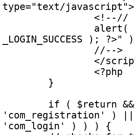
type="text/javascript">

		<!--//

		alert( "<?php echo addslashes( 
_LOGIN_SUCCESS ); ?>" );
		//-->

		</script>

		<?php

	}

	if ( $return && !( strpos( $return, 
'com_registration' ) ||
'com_login' ) ) ) {
