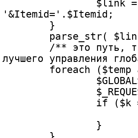
		$link = substr( $link, $pos+1 ). 
'&Itemid='.$Itemid;

	}

	parse_str( $link, $temp );

	/** это путь, требуется переделать для 
лучшего управления глоб
	foreach ($temp as $k=>$v) {

		$GLOBALS[$k] = $v;

		$_REQUEST[$k] = $v;

		if ($k == 'option') {

			$option = $v;
		}

	}
