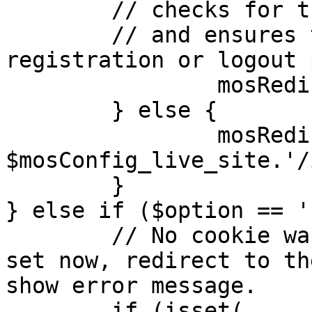
	// checks for the presence of a return url 

	// and ensures that this url is not the 
registration or logout 
		mosRedirect( $return );

	} else {

		mosRedirect( 
$mosConfig_live_site.'/
	}

} else if ($option == '
	// No cookie was set upon login. If it is 
set now, redirect to th
show error message.

	if (isset( 