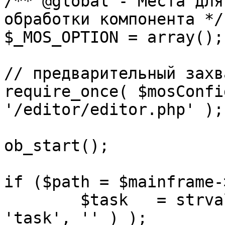
/** @global - Места для
обработки компонента */

$_MOS_OPTION = array();

// предварительный захв
require_once( $mosConfi
'/editor/editor.php' );

ob_start();		 

if ($path = $mainframe-
	$task 	= strval( mosGetParam( $_REQUEST, 
'task', '' ) );
