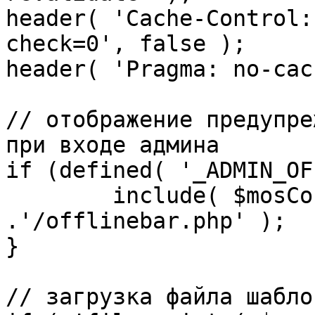
header( 'Cache-Control:
check=0', false );

header( 'Pragma: no-cac
// отображение предупре
при входе админа

if (defined( '_ADMIN_OF
	include( $mosConfig_absolute_path 
.'/offlinebar.php' );

}

// загрузка файла шаблон