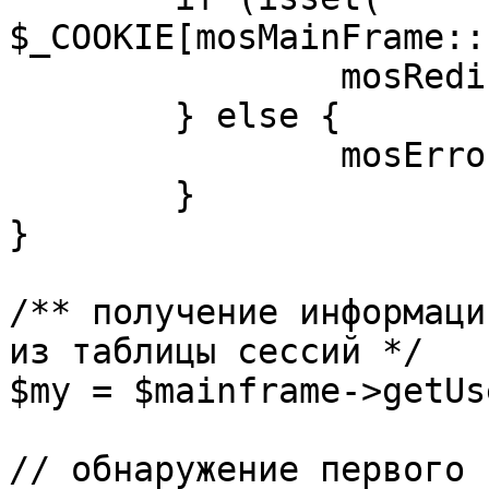
$_COOKIE[mosMainFrame::
		mosRedirect( $return );

	} else {

		mosErrorAlert( _ALERT_ENABLED );

	}

}

/** получение информаци
из таблицы сессий */

$my = $mainframe->getUs
// обнаружение первого 