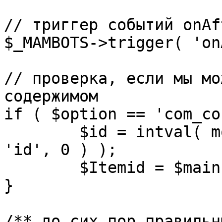
// триггер событий onAf
$_MAMBOTS->trigger( 'on
// проверка, если мы мо
содержимом

if ( $option == 'com_co
	$id = intval( mosGetParam( $_REQUEST, 
'id', 0 ) );

	$Itemid = $mainframe->getItemid( $id );

}

/** до сих пор правильн