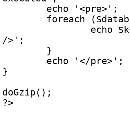
	echo '<pre>';

 	foreach ($database->_log as $k=>$sql) {

 		echo $k+1 . "\n" . $sql . '<hr 
/>';

	}

	echo '</pre>';

}

doGzip();

?>