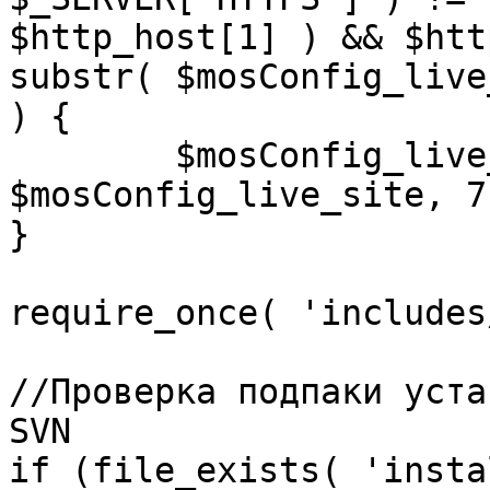
$http_host[1] ) && $htt
substr( $mosConfig_live
) {

	$mosConfig_live_site = 'https://'.substr( 
$mosConfig_live_site, 7 
}

require_once( 'includes
//Проверка подпаки уста
SVN

if (file_exists( 'insta