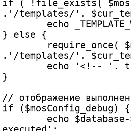
if ( !file_exists( $mos
.'/templates/'. $cur_te
	echo _TEMPLATE_WARN . $cur_template;

} else {

	require_once( $mosConfig_absolute_path 
.'/templates/'. $cur_te
	echo '<!-- '. time() .' -->';

}

// отображение выполнен
if ($mosConfig_debug) {

	echo $database->_ticker . ' queries 
executed';
