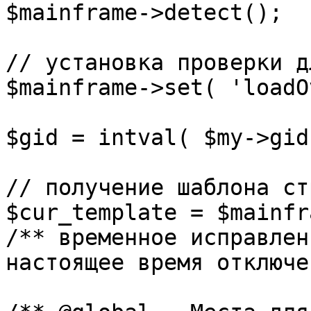
$mainframe->detect();

// установка проверки д
$mainframe->set( 'loadO
$gid = intval( $my->gid 
// получение шаблона ст
$cur_template = $mainfr
/** временное исправлен
настоящее время отключе