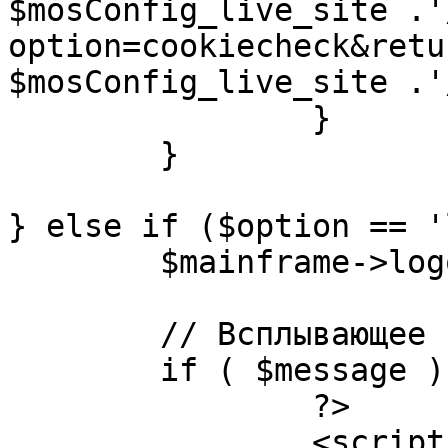
$mosConfig_live_site .'
option=cookiecheck&retu
$mosConfig_live_site .'
		}

	}

} else if ($option == '
	$mainframe->logout();

	// Всплывающее сообщение JS

	if ( $message ) {

		?>

		<script language="javascript" 