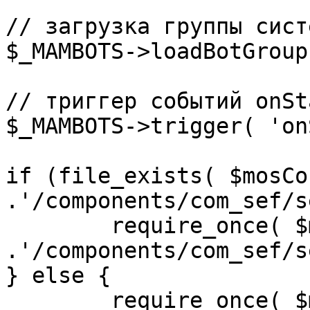
// загрузка группы сист
$_MAMBOTS->loadBotGroup
// триггер событий onSta
$_MAMBOTS->trigger( 'on
if (file_exists( $mosCo
.'/components/com_sef/s
	require_once( $mosConfig_absolute_path 
.'/components/com_sef/s
} else {

	require_once( $mosConfig_absolute_path 