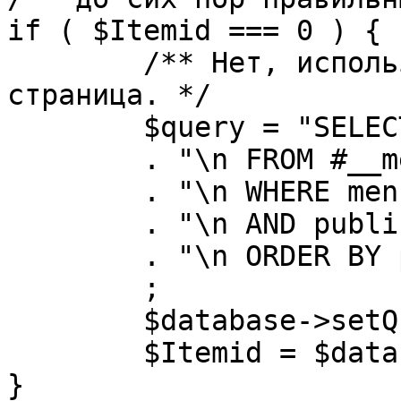
if ( $Itemid === 0 ) {

	/** Нет, используется именно главная 
страница. */

	$query = "SELECT id"

	. "\n FROM #__menu"

	. "\n WHERE menutype = 'mainmenu'"

	. "\n AND published = 1"

	. "\n ORDER BY parent, ordering"

	;

	$database->setQuery( $query, 0, 1 );

	$Itemid = $database->loadResult();

}
