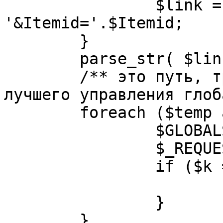
		$link = substr( $link, $pos+1 ). 
'&Itemid='.$Itemid;

	}

	parse_str( $link, $temp );

	/** это путь, требуется переделать для 
лучшего управления глоб
	foreach ($temp as $k=>$v) {

		$GLOBALS[$k] = $v;

		$_REQUEST[$k] = $v;

		if ($k == 'option') {

			$option = $v;
		}

	}
