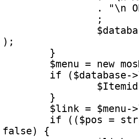
		. "\n ORDER BY parent, ordering"

		;

		$database->setQuery( $query, 0, 1 
);

	}

	$menu = new mosMenu( $database );

	if ($database->loadObject( $menu )) {

		$Itemid = $menu->id;

	}

	$link = $menu->link;

	if (($pos = strpos( $link, '?' )) !== 
false) {
