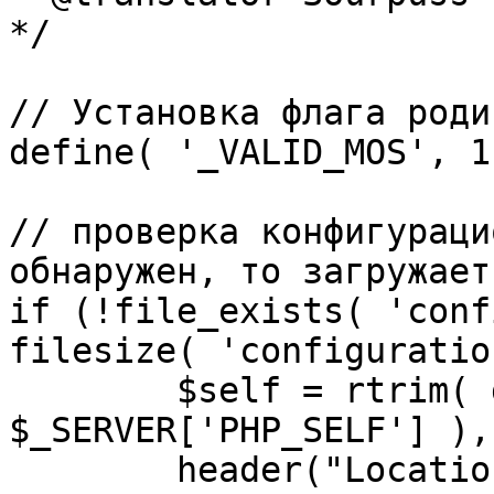
*/

// Установка флага роди
define( '_VALID_MOS', 1 
// проверка конфигураци
обнаружен, то загружает
if (!file_exists( 'conf
filesize( 'configuratio
	$self = rtrim( dirname( 
$_SERVER['PHP_SELF'] ),
	header("Location: http://" . 