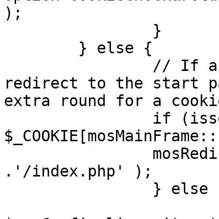
);

		}

	} else {

		// If a sessioncookie exists, 
redirect to the start p
extra round for a cooki
		if (isset( 
$_COOKIE[mosMainFrame::
		mosRedirect( $mosConfig_live_site 
.'/index.php' );

		} else {

			mosRedirect(