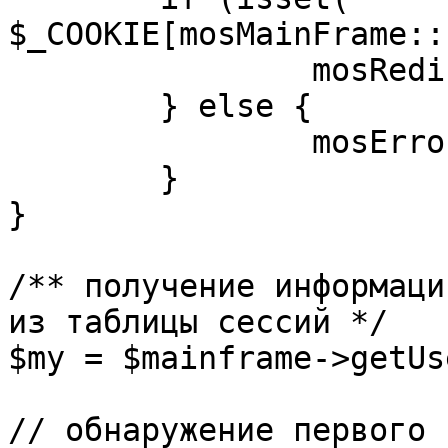
$_COOKIE[mosMainFrame::
		mosRedirect( $return );

	} else {

		mosErrorAlert( _ALERT_ENABLED );

	}

}

/** получение информаци
из таблицы сессий */

$my = $mainframe->getUs
// обнаружение первого 