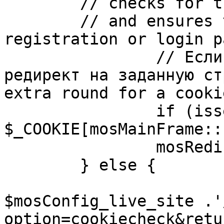
	// checks for the presence of a return url 

	// and ensures that this url is not the 
registration or login pa
		// Если sessioncookie существует, 
редирект на заданную ст
extra round for a cooki
		if (isset( 
$_COOKIE[mosMainFrame::
		mosRedirect( $return );

	} else {

			mosRedirect(
$mosConfig_live_site .'
option=cookiecheck&retu