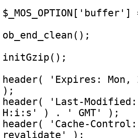
$_MOS_OPTION['buffer'] 
ob_end_clean();

initGzip();

header( 'Expires: Mon, 
);

header( 'Last-Modified:
H:i:s' ) . ' GMT' );

header( 'Cache-Control:
revalidate' );
