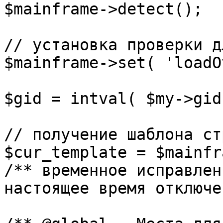
$mainframe->detect();

// установка проверки д
$mainframe->set( 'loadO
$gid = intval( $my->gid 
// получение шаблона ст
$cur_template = $mainfr
/** временное исправлен
настоящее время отключе