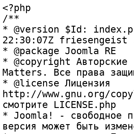
<?php

/**

* @version $Id: index.p
22:30:07Z friesengeist $
* @package Joomla RE

* @copyright Авторские 
Matters. Все права защи
* @license Лицензия 
http://www.gnu.org/copy
смотрите LICENSE.php

* Joomla! - свободное п
версия может быть измене