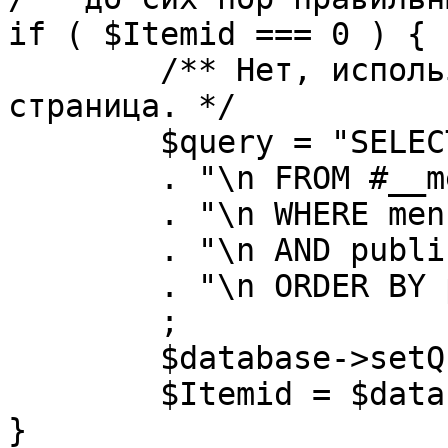
if ( $Itemid === 0 ) {

	/** Нет, используется именно главная 
страница. */

	$query = "SELECT id"

	. "\n FROM #__menu"

	. "\n WHERE menutype = 'mainmenu'"

	. "\n AND published = 1"

	. "\n ORDER BY parent, ordering"

	;

	$database->setQuery( $query, 0, 1 );

	$Itemid = $database->loadResult();

}
