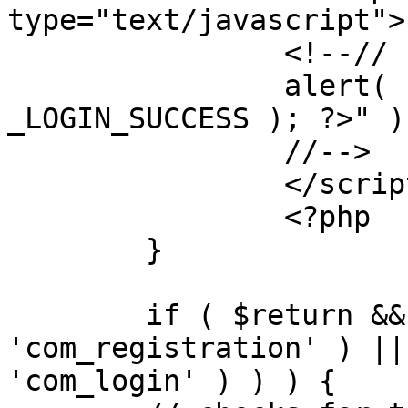
type="text/javascript">

		<!--//

		alert( "<?php echo addslashes( 
_LOGIN_SUCCESS ); ?>" );
		//-->

		</script>

		<?php

	}

	if ( $return && !( strpos( $return, 
'com_registration' ) ||
'com_login' ) ) ) {
