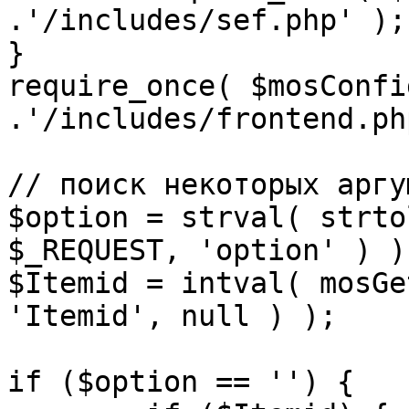
.'/includes/sef.php' );

}

require_once( $mosConfi
.'/includes/frontend.ph
// поиск некоторых аргу
$option = strval( strto
$_REQUEST, 'option' ) ) 
$Itemid = intval( mosGe
'Itemid', null ) );

if ($option == '') {
