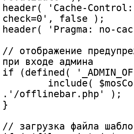
header( 'Cache-Control:
check=0', false );

header( 'Pragma: no-cac
// отображение предупре
при входе админа

if (defined( '_ADMIN_OF
	include( $mosConfig_absolute_path 
.'/offlinebar.php' );

}

// загрузка файла шаблон