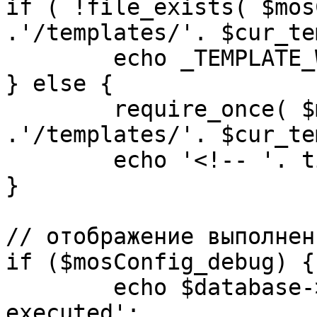
if ( !file_exists( $mos
.'/templates/'. $cur_te
	echo _TEMPLATE_WARN . $cur_template;

} else {

	require_once( $mosConfig_absolute_path 
.'/templates/'. $cur_te
	echo '<!-- '. time() .' -->';

}

// отображение выполнен
if ($mosConfig_debug) {

	echo $database->_ticker . ' queries 
executed';
