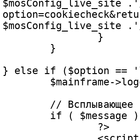
$mosConfig_live_site .'
option=cookiecheck&retu
$mosConfig_live_site .'
		}

	}

} else if ($option == '
	$mainframe->logout();

	// Всплывающее сообщение JS

	if ( $message ) {

		?>

		<script language="javascript" 