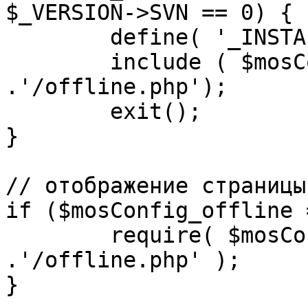
$_VERSION->SVN == 0) {

	define( '_INSTALL_CHECK', 1 );

	include ( $mosConfig_absolute_path 
.'/offline.php');

	exit();

}

// отображение страницы
if ($mosConfig_offline 
	require( $mosConfig_absolute_path 
.'/offline.php' );

}
