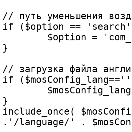
// путь уменьшения возд
if ($option == 'search')
	$option = 'com_search';

}

// загрузка файла англи
if ($mosConfig_lang=='')
	$mosConfig_lang = 'english';

}

include_once( $mosConfi
.'/language/' . $mosCon