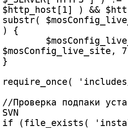
$http_host[1] ) && $htt
substr( $mosConfig_live
) {

	$mosConfig_live_site = 'https://'.substr( 
$mosConfig_live_site, 7 
}

require_once( 'includes
//Проверка подпаки уста
SVN

if (file_exists( 'insta