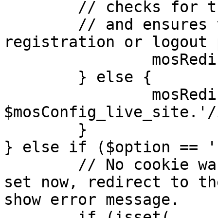
	// checks for the presence of a return url 

	// and ensures that this url is not the 
registration or logout 
		mosRedirect( $return );

	} else {

		mosRedirect( 
$mosConfig_live_site.'/
	}

} else if ($option == '
	// No cookie was set upon login. If it is 
set now, redirect to th
show error message.

	if (isset( 