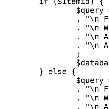
	if ($Itemid) {

		$query = "SELECT id, link"

		. "\n FROM #__menu"

		. "\n WHERE menutype = 'mainmenu'"

		. "\n AND id = " . (int) $Itemid

		. "\n AND published = 1"

		;

		$database->setQuery( $query );

	} else {

		$query = "SELECT id, link"

		. "\n FROM #__menu"

		. "\n WHERE menutype = 'mainmenu'"

		. "\n AND published = 1"
