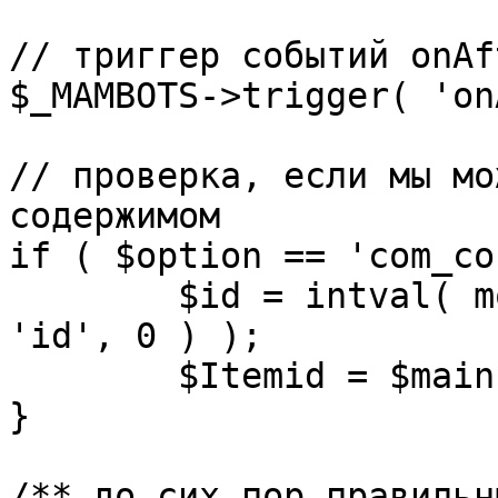
// триггер событий onAf
$_MAMBOTS->trigger( 'on
// проверка, если мы мо
содержимом

if ( $option == 'com_co
	$id = intval( mosGetParam( $_REQUEST, 
'id', 0 ) );

	$Itemid = $mainframe->getItemid( $id );

}

/** до сих пор правильн