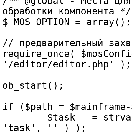
/** @global - Места для
обработки компонента */

$_MOS_OPTION = array();

// предварительный захв
require_once( $mosConfi
'/editor/editor.php' );

ob_start();		 

if ($path = $mainframe-
	$task 	= strval( mosGetParam( $_REQUEST, 
'task', '' ) );
