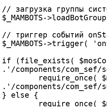
// загрузка группы сист
$_MAMBOTS->loadBotGroup
// триггер событий onSta
$_MAMBOTS->trigger( 'on
if (file_exists( $mosCo
.'/components/com_sef/s
	require_once( $mosConfig_absolute_path 
.'/components/com_sef/s
} else {

	require_once( $mosConfig_absolute_path 