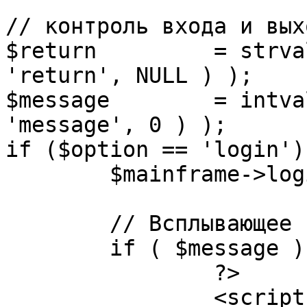
// контроль входа и вых
$return 	= strval( mosGetParam( $_REQUEST, 
'return', NULL ) );

$message 	= intval( mosGetParam( $_POST, 
'message', 0 ) );

if ($option == 'login') 
	$mainframe->login();

	// Всплывающее сообщение JS

	if ( $message ) {

		?>

		<script language="javascript" 