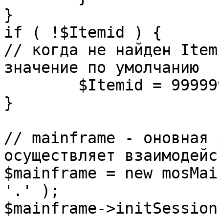
}

if ( !$Itemid ) {

// когда не найден Item
значение по умолчанию

	$Itemid = 99999999;

} 

// mainframe - оновная 
осуществляет взаимодейс
$mainframe = new mosMai
'.' );

$mainframe->initSession(