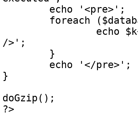
	echo '<pre>';

 	foreach ($database->_log as $k=>$sql) {

 		echo $k+1 . "\n" . $sql . '<hr 
/>';

	}

	echo '</pre>';

}

doGzip();

?>