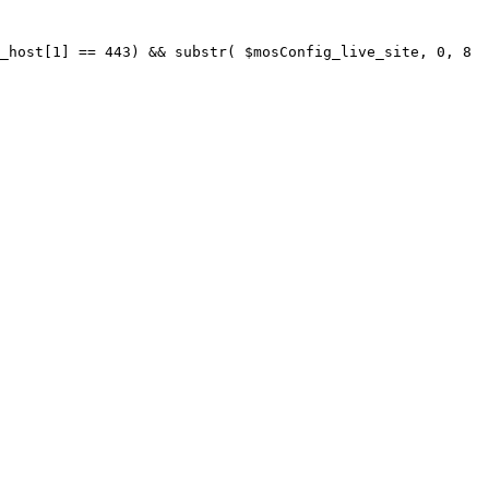
_host[1] == 443) && substr( $mosConfig_live_site, 0, 8 