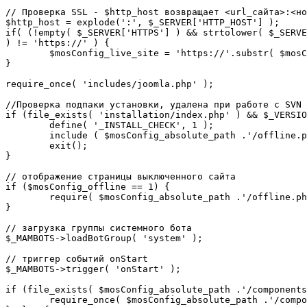
// Проверка SSL - $http_host возвращает <url_сайта>:<но
$http_host = explode(':', $_SERVER['HTTP_HOST'] );

if( (!empty( $_SERVER['HTTPS'] ) && strtolower( $_SERVE
) != 'https://' ) {

	$mosConfig_live_site = 'https://'.substr( $mosConfig_live_site, 7 );

}

require_once( 'includes/joomla.php' );

//Проверка подпаки установки, удалена при работе с SVN

if (file_exists( 'installation/index.php' ) && $_VERSIO
	define( '_INSTALL_CHECK', 1 );

	include ( $mosConfig_absolute_path .'/offline.php');

	exit();

}

// отображение страницы выключенного сайта

if ($mosConfig_offline == 1) {

	require( $mosConfig_absolute_path .'/offline.php' );

}

// загрузка группы системного бота

$_MAMBOTS->loadBotGroup( 'system' );

// триггер событий onStart

$_MAMBOTS->trigger( 'onStart' );

if (file_exists( $mosConfig_absolute_path .'/components
	require_once( $mosConfig_absolute_path .'/components/com_sef/sef.php' );
