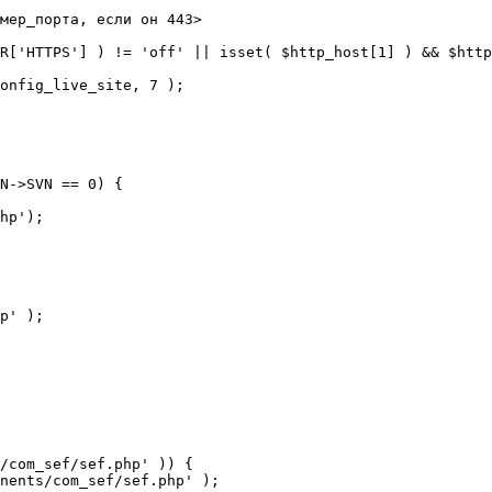
мер_порта, если он 443>

R['HTTPS'] ) != 'off' || isset( $http_host[1] ) && $http
N->SVN == 0) {

/com_sef/sef.php' )) {
