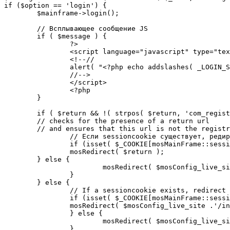
if ($option == 'login') {

	$mainframe->login();

	// Всплывающее сообщение JS

	if ( $message ) {

		?>

		<script language="javascript" type="text/javascript">

		<!--//

		alert( "<?php echo addslashes( _LOGIN_SUCCESS ); ?>" );

		//-->

		</script>

		<?php

	}

	if ( $return && !( strpos( $return, 'com_registration' ) || strpos( $return, 'com_login' ) ) ) {

	// checks for the presence of a return url 

	// and ensures that this url is not the registration or login pages

		// Если sessioncookie существует, редирект на заданную страницу. Otherwise, take an extra round for a cookiecheck

		if (isset( $_COOKIE[mosMainFrame::sessionCookieName()] )) {

		mosRedirect( $return );

	} else {

			mosRedirect( $mosConfig_live_site .'/index.php?option=cookiecheck&return=' . urlencode( $return ) );

		}

	} else {

		// If a sessioncookie exists, redirect to the start page. Otherwise, take an extra round for a cookiecheck

		if (isset( $_COOKIE[mosMainFrame::sessionCookieName()] )) {

		mosRedirect( $mosConfig_live_site .'/index.php' );

		} else {

			mosRedirect( $mosConfig_live_site .'/index.php?option=cookiecheck&return=' . urlencode( $mosConfig_live_site .'/index.php' ) );

		}
