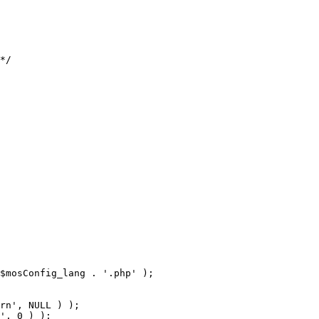
$mosConfig_lang . '.php' );
