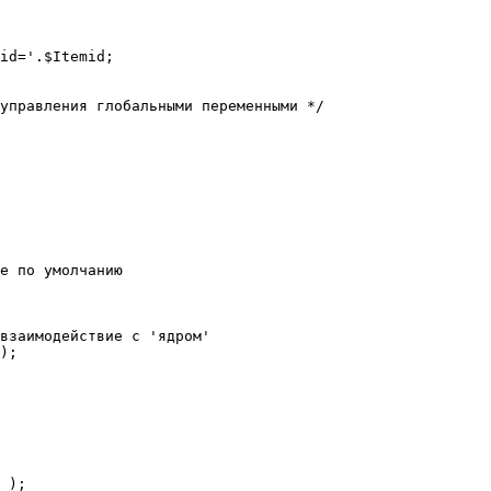
е по умолчанию

взаимодействие с 'ядром'

);
