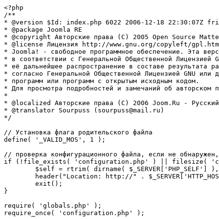
<?php

/**

* @version $Id: index.php 6022 2006-12-18 22:30:07Z fri
* @package Joomla RE

* @copyright Авторские права (C) 2005 Open Source Matte
* @license Лицензия http://www.gnu.org/copyleft/gpl.htm
* Joomla! - свободное программное обеспечение. Эта верс
* в соответствии с Генеральной Общественной Лицензией G
* её дальнейшее распространение в составе результата ра
* согласно Генеральной Общественной Лицензией GNU или д
* программ или программ с открытым исходным кодом.

* Для просмотра подробностей и замечаний об авторском п
* 

* @localized Авторские права (C) 2006 Joom.Ru - Русский
* @translator Sourpuss (sourpuss@mail.ru)

*/

// Установка флага родительского файла 

define( '_VALID_MOS', 1 );

// проверка конфигурационного файла, если не обнаружен,
if (!file_exists( 'configuration.php' ) || filesize( 'c
	$self = rtrim( dirname( $_SERVER['PHP_SELF'] ), '/\\' ) . '/';

	header("Location: http://" . $_SERVER['HTTP_HOST'] . $self . "installation/index.php" );

	exit();

}

require( 'globals.php' );

require_once( 'configuration.php' );
