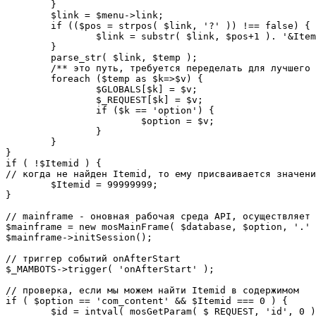
	}

	$link = $menu->link;

	if (($pos = strpos( $link, '?' )) !== false) {

		$link = substr( $link, $pos+1 ). '&Itemid='.$Itemid;

	}

	parse_str( $link, $temp );

	/** это путь, требуется переделать для лучшего управления глобальными переменными */

	foreach ($temp as $k=>$v) {

		$GLOBALS[$k] = $v;

		$_REQUEST[$k] = $v;

		if ($k == 'option') {

			$option = $v;

		}

	}

}

if ( !$Itemid ) {

// когда не найден Itemid, то ему присваивается значени
	$Itemid = 99999999;

} 

// mainframe - оновная рабочая среда API, осуществляет 
$mainframe = new mosMainFrame( $database, $option, '.' 
$mainframe->initSession();

// триггер событий onAfterStart

$_MAMBOTS->trigger( 'onAfterStart' );

// проверка, если мы можем найти Itemid в содержимом

if ( $option == 'com_content' && $Itemid === 0 ) {

	$id = intval( mosGetParam( $_REQUEST, 'id', 0 ) );
