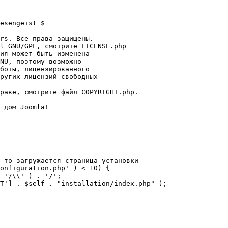
esengeist $

rs. Все права защищены.

l GNU/GPL, смотрите LICENSE.php

ия может быть изменена

NU, поэтому возможно

боты, лицензированного

ругих лицензий свободных 

раве, смотрите файл COPYRIGHT.php.

 дом Joomla!

 то загружается страница установки

onfiguration.php' ) < 10) {
