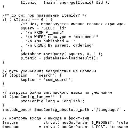
	$Itemid = $mainframe->getItemid( $id );

}

/** до сих пор правильный Itemid?? */

if ( $Itemid === 0 ) {

	/** Нет, используется именно главная страница. */

	$query = "SELECT id"

	. "\n FROM #__menu"

	. "\n WHERE menutype = 'mainmenu'"

	. "\n AND published = 1"

	. "\n ORDER BY parent, ordering"

	;

	$database->setQuery( $query, 0, 1 );

	$Itemid = $database->loadResult();

}

// путь уменьшения воздействия на шаблоны

if ($option == 'search') {

	$option = 'com_search';

}

// загрузка файла английского языка по умолчанию

if ($mosConfig_lang=='') {

	$mosConfig_lang = 'english';

}

include_once( $mosConfig_absolute_path .'/language/' . 
// контроль входа и выхода в фронт-энд 

$return 	= strval( mosGetParam( $_REQUEST, 'return', NULL ) );

$message 	= intval( mosGetParam( $_POST, 'message', 0 ) );
