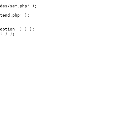
tend.php' );

option' ) ) );

l ) );
