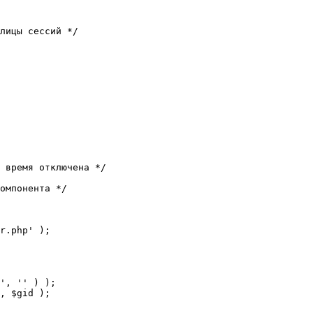
лицы сессий */

 время отключена */

омпонента */

r.php' );
