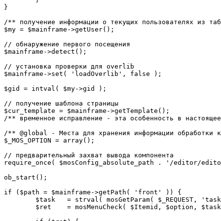
}

/** получение информации о текущих пользователях из таб
$my = $mainframe->getUser();

// обнаружение первого посещения

$mainframe->detect();

// установка проверки для overlib

$mainframe->set( 'loadOverlib', false );

$gid = intval( $my->gid );

// получение шаблона страницы

$cur_template = $mainframe->getTemplate();

/** временное исправление - эта особенность в настоящее
/** @global - Места для хранения информации обработки к
$_MOS_OPTION = array();

// предварительный захват вывода компонента

require_once( $mosConfig_absolute_path . '/editor/edito
ob_start();		 

if ($path = $mainframe->getPath( 'front' )) {

	$task 	= strval( mosGetParam( $_REQUEST, 'task', '' ) );

	$ret 	= mosMenuCheck( $Itemid, $option, $task, $gid );
