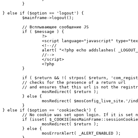
	}

} else if ($option == 'logout') {

	$mainframe->logout();

	// Всплывающее сообщение JS

	if ( $message ) {

		?>

		<script language="javascript" type="text/javascript">

		<!--//

		alert( "<?php echo addslashes( _LOGOUT_SUCCESS ); ?>" );

		//-->

		</script>

		<?php

	}

	if ( $return && !( strpos( $return, 'com_registration' ) || strpos( $return, 'com_login' ) ) ) {

	// checks for the presence of a return url 

	// and ensures that this url is not the registration or logout pages

		mosRedirect( $return );

	} else {

		mosRedirect( $mosConfig_live_site.'/index.php' );

	}

} else if ($option == 'cookiecheck') {

	// No cookie was set upon login. If it is set now, redirect to the given page. Otherwise, show error message.

	if (isset( $_COOKIE[mosMainFrame::sessionCookieName()] )) {

		mosRedirect( $return );

	} else {

		mosErrorAlert( _ALERT_ENABLED );

	}
