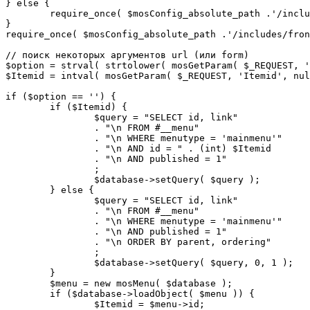
} else {

	require_once( $mosConfig_absolute_path .'/includes/sef.php' );

}

require_once( $mosConfig_absolute_path .'/includes/fron
// поиск некоторых аргументов url (или form)

$option = strval( strtolower( mosGetParam( $_REQUEST, '
$Itemid = intval( mosGetParam( $_REQUEST, 'Itemid', nul
if ($option == '') {

	if ($Itemid) {

		$query = "SELECT id, link"

		. "\n FROM #__menu"

		. "\n WHERE menutype = 'mainmenu'"

		. "\n AND id = " . (int) $Itemid

		. "\n AND published = 1"

		;

		$database->setQuery( $query );

	} else {

		$query = "SELECT id, link"

		. "\n FROM #__menu"

		. "\n WHERE menutype = 'mainmenu'"

		. "\n AND published = 1"

		. "\n ORDER BY parent, ordering"

		;

		$database->setQuery( $query, 0, 1 );

	}

	$menu = new mosMenu( $database );

	if ($database->loadObject( $menu )) {

		$Itemid = $menu->id;
