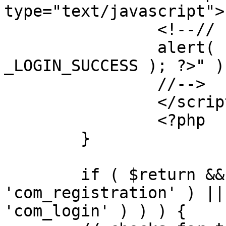
type="text/javascript">

		<!--//

		alert( "<?php echo addslashes( 
_LOGIN_SUCCESS ); ?>" );
		//-->

		</script>

		<?php

	}

	if ( $return && !( strpos( $return, 
'com_registration' ) ||
'com_login' ) ) ) {
