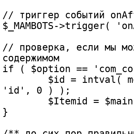
// триггер событий onAf
$_MAMBOTS->trigger( 'on
// проверка, если мы мо
содержимом

if ( $option == 'com_co
	$id = intval( mosGetParam( $_REQUEST, 
'id', 0 ) );

	$Itemid = $mainframe->getItemid( $id );

}

/** до сих пор правильн