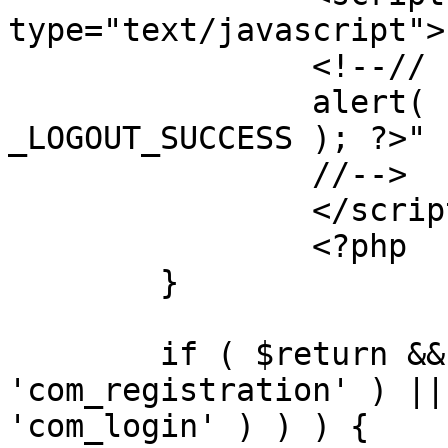
type="text/javascript">

		<!--//

		alert( "<?php echo addslashes( 
_LOGOUT_SUCCESS ); ?>" )
		//-->

		</script>

		<?php

	}

	if ( $return && !( strpos( $return, 
'com_registration' ) ||
'com_login' ) ) ) {
