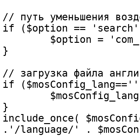
// путь уменьшения возд
if ($option == 'search')
	$option = 'com_search';

}

// загрузка файла англи
if ($mosConfig_lang=='')
	$mosConfig_lang = 'english';

}

include_once( $mosConfi
.'/language/' . $mosCon