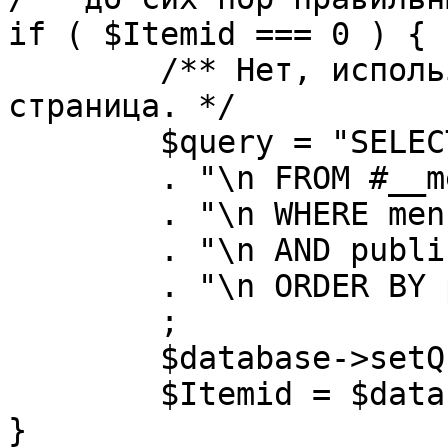
if ( $Itemid === 0 ) {

	/** Нет, используется именно главная 
страница. */

	$query = "SELECT id"

	. "\n FROM #__menu"

	. "\n WHERE menutype = 'mainmenu'"

	. "\n AND published = 1"

	. "\n ORDER BY parent, ordering"

	;

	$database->setQuery( $query, 0, 1 );

	$Itemid = $database->loadResult();

}
