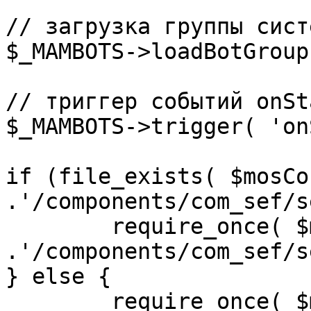
// загрузка группы сист
$_MAMBOTS->loadBotGroup
// триггер событий onSta
$_MAMBOTS->trigger( 'on
if (file_exists( $mosCo
.'/components/com_sef/s
	require_once( $mosConfig_absolute_path 
.'/components/com_sef/s
} else {

	require_once( $mosConfig_absolute_path 