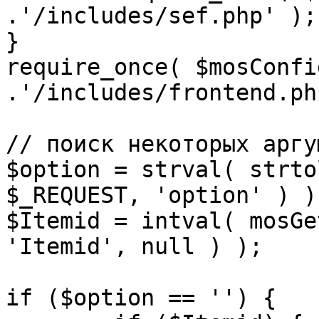
.'/includes/sef.php' );

}

require_once( $mosConfi
.'/includes/frontend.ph
// поиск некоторых аргу
$option = strval( strto
$_REQUEST, 'option' ) ) 
$Itemid = intval( mosGe
'Itemid', null ) );

if ($option == '') {
