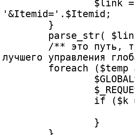
		$link = substr( $link, $pos+1 ). 
'&Itemid='.$Itemid;

	}

	parse_str( $link, $temp );

	/** это путь, требуется переделать для 
лучшего управления глоб
	foreach ($temp as $k=>$v) {

		$GLOBALS[$k] = $v;

		$_REQUEST[$k] = $v;

		if ($k == 'option') {

			$option = $v;
		}

	}
