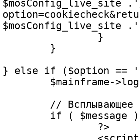
$mosConfig_live_site .'
option=cookiecheck&retu
$mosConfig_live_site .'
		}

	}

} else if ($option == '
	$mainframe->logout();

	// Всплывающее сообщение JS

	if ( $message ) {

		?>

		<script language="javascript" 