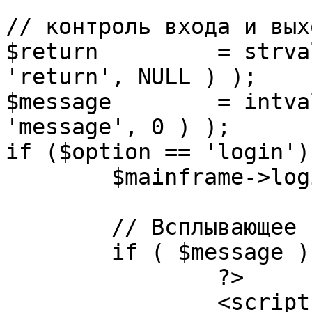
// контроль входа и вых
$return 	= strval( mosGetParam( $_REQUEST, 
'return', NULL ) );

$message 	= intval( mosGetParam( $_POST, 
'message', 0 ) );

if ($option == 'login') 
	$mainframe->login();

	// Всплывающее сообщение JS

	if ( $message ) {

		?>

		<script language="javascript" 