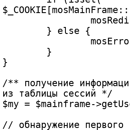
$_COOKIE[mosMainFrame::
		mosRedirect( $return );

	} else {

		mosErrorAlert( _ALERT_ENABLED );

	}

}

/** получение информаци
из таблицы сессий */

$my = $mainframe->getUs
// обнаружение первого 