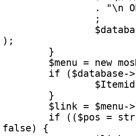
		. "\n ORDER BY parent, ordering"

		;

		$database->setQuery( $query, 0, 1 
);

	}

	$menu = new mosMenu( $database );

	if ($database->loadObject( $menu )) {

		$Itemid = $menu->id;

	}

	$link = $menu->link;

	if (($pos = strpos( $link, '?' )) !== 
false) {
