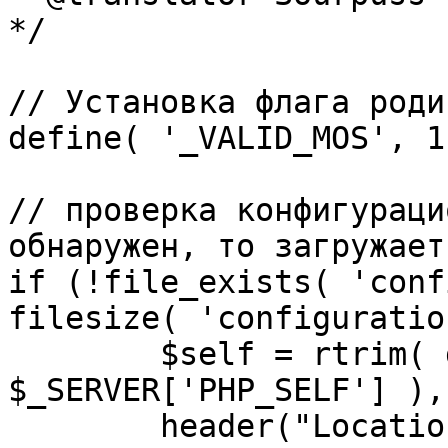
*/

// Установка флага роди
define( '_VALID_MOS', 1 
// проверка конфигураци
обнаружен, то загружает
if (!file_exists( 'conf
filesize( 'configuratio
	$self = rtrim( dirname( 
$_SERVER['PHP_SELF'] ),
	header("Location: http://" . 