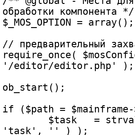
/** @global - Места для
обработки компонента */

$_MOS_OPTION = array();

// предварительный захв
require_once( $mosConfi
'/editor/editor.php' );

ob_start();		 

if ($path = $mainframe-
	$task 	= strval( mosGetParam( $_REQUEST, 
'task', '' ) );
