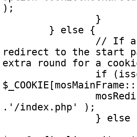
);

		}

	} else {

		// If a sessioncookie exists, 
redirect to the start p
extra round for a cooki
		if (isset( 
$_COOKIE[mosMainFrame::
		mosRedirect( $mosConfig_live_site 
.'/index.php' );

		} else {

			mosRedirect(