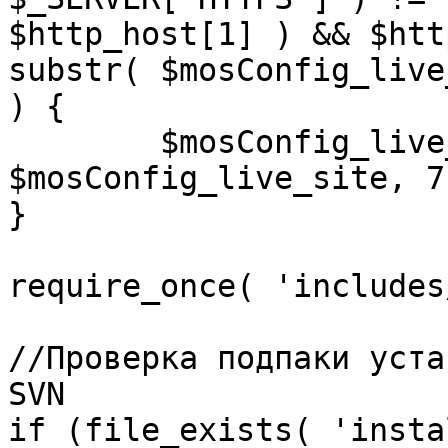
$http_host[1] ) && $htt
substr( $mosConfig_live
) {

	$mosConfig_live_site = 'https://'.substr( 
$mosConfig_live_site, 7 
}

require_once( 'includes
//Проверка подпаки уста
SVN

if (file_exists( 'insta