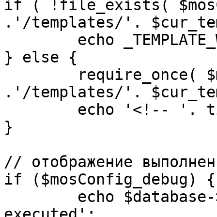
if ( !file_exists( $mos
.'/templates/'. $cur_te
	echo _TEMPLATE_WARN . $cur_template;

} else {

	require_once( $mosConfig_absolute_path 
.'/templates/'. $cur_te
	echo '<!-- '. time() .' -->';

}

// отображение выполнен
if ($mosConfig_debug) {

	echo $database->_ticker . ' queries 
executed';
