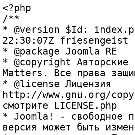
<?php

/**

* @version $Id: index.p
22:30:07Z friesengeist $
* @package Joomla RE

* @copyright Авторские 
Matters. Все права защи
* @license Лицензия 
http://www.gnu.org/copy
смотрите LICENSE.php

* Joomla! - свободное п
версия может быть измене