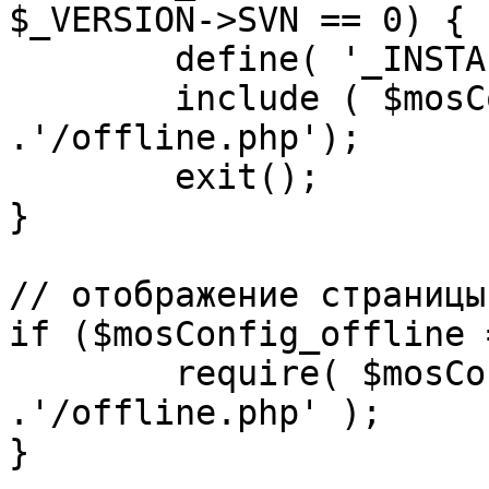
$_VERSION->SVN == 0) {

	define( '_INSTALL_CHECK', 1 );

	include ( $mosConfig_absolute_path 
.'/offline.php');

	exit();

}

// отображение страницы
if ($mosConfig_offline 
	require( $mosConfig_absolute_path 
.'/offline.php' );

}
