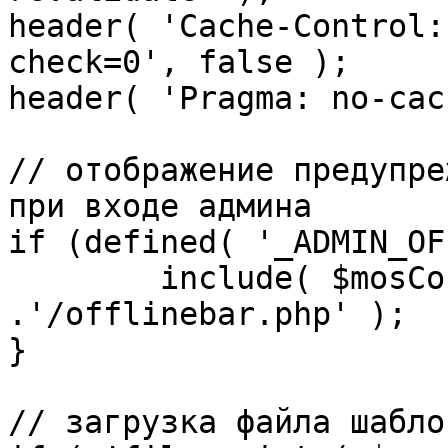
header( 'Cache-Control:
check=0', false );

header( 'Pragma: no-cac
// отображение предупре
при входе админа

if (defined( '_ADMIN_OF
	include( $mosConfig_absolute_path 
.'/offlinebar.php' );

}

// загрузка файла шаблон