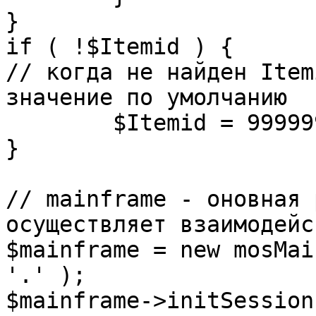
}

if ( !$Itemid ) {

// когда не найден Item
значение по умолчанию

	$Itemid = 99999999;

} 

// mainframe - оновная 
осуществляет взаимодейс
$mainframe = new mosMai
'.' );

$mainframe->initSession(