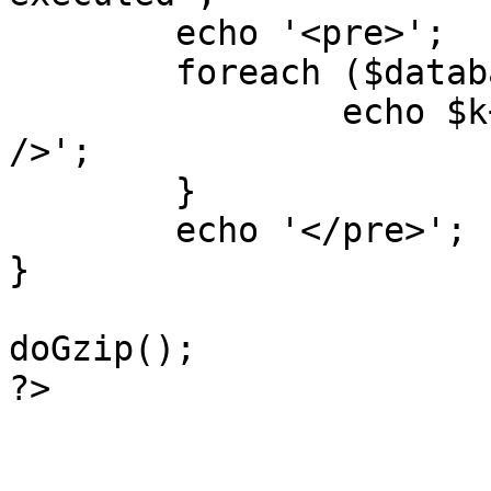
	echo '<pre>';

 	foreach ($database->_log as $k=>$sql) {

 		echo $k+1 . "\n" . $sql . '<hr 
/>';

	}

	echo '</pre>';

}

doGzip();

?>