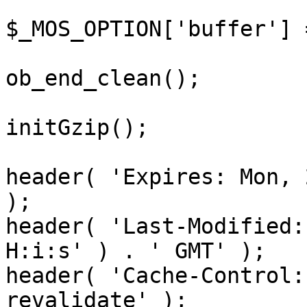
$_MOS_OPTION['buffer'] 
ob_end_clean();

initGzip();

header( 'Expires: Mon, 
);

header( 'Last-Modified:
H:i:s' ) . ' GMT' );

header( 'Cache-Control:
revalidate' );
