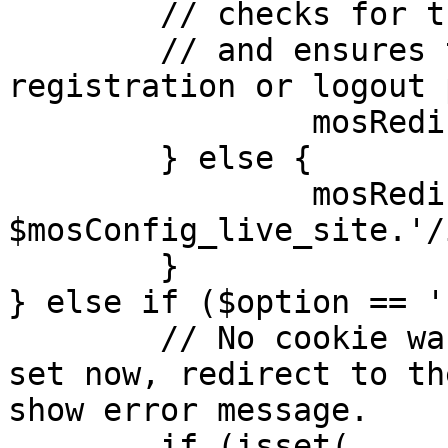
	// checks for the presence of a return url 

	// and ensures that this url is not the 
registration or logout 
		mosRedirect( $return );

	} else {

		mosRedirect( 
$mosConfig_live_site.'/
	}

} else if ($option == '
	// No cookie was set upon login. If it is 
set now, redirect to th
show error message.

	if (isset( 