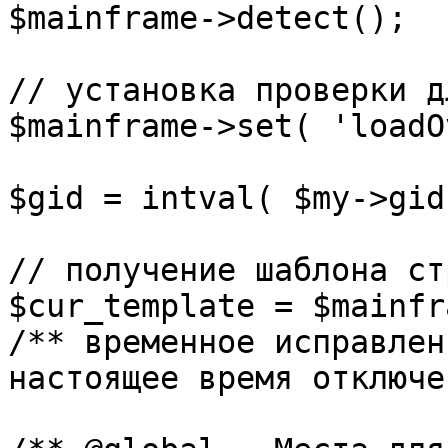
$mainframe->detect();

// установка проверки д
$mainframe->set( 'loadO
$gid = intval( $my->gid 
// получение шаблона ст
$cur_template = $mainfr
/** временное исправлен
настоящее время отключе