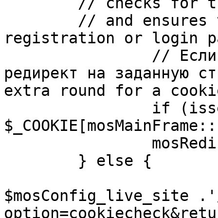
	// checks for the presence of a return url 

	// and ensures that this url is not the 
registration or login pa
		// Если sessioncookie существует, 
редирект на заданную ст
extra round for a cooki
		if (isset( 
$_COOKIE[mosMainFrame::
		mosRedirect( $return );

	} else {

			mosRedirect(
$mosConfig_live_site .'
option=cookiecheck&retu