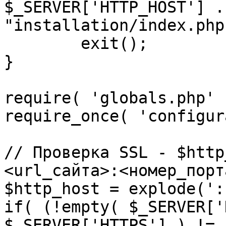
$_SERVER['HTTP_HOST'] .
"installation/index.php"
	exit();

}

require( 'globals.php' )
require_once( 'configur
// Проверка SSL - $http
<url_сайта>:<номер_порт
$http_host = explode(':
if( (!empty( $_SERVER['
$_SERVER['HTTPS'] ) != 