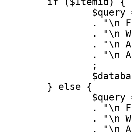
	if ($Itemid) {

		$query = "SELECT id, link"

		. "\n FROM #__menu"

		. "\n WHERE menutype = 'mainmenu'"

		. "\n AND id = " . (int) $Itemid

		. "\n AND published = 1"

		;

		$database->setQuery( $query );

	} else {

		$query = "SELECT id, link"

		. "\n FROM #__menu"

		. "\n WHERE menutype = 'mainmenu'"

		. "\n AND published = 1"
