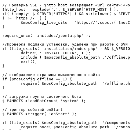
// Проверка SSL - $http_host возвращает <url_сайта>:<но
$http_host = explode(':', $_SERVER['HTTP_HOST'] );

if( (!empty( $_SERVER['HTTPS'] ) && strtolower( $_SERVE
) != 'https://' ) {

	$mosConfig_live_site = 'https://'.substr( $mosConfig_live_site, 7 );

}

require_once( 'includes/joomla.php' );

//Проверка подпаки установки, удалена при работе с SVN

if (file_exists( 'installation/index.php' ) && $_VERSIO
	define( '_INSTALL_CHECK', 1 );

	include ( $mosConfig_absolute_path .'/offline.php');

	exit();

}

// отображение страницы выключенного сайта

if ($mosConfig_offline == 1) {

	require( $mosConfig_absolute_path .'/offline.php' );

}

// загрузка группы системного бота

$_MAMBOTS->loadBotGroup( 'system' );

// триггер событий onStart

$_MAMBOTS->trigger( 'onStart' );

if (file_exists( $mosConfig_absolute_path .'/components
	require_once( $mosConfig_absolute_path .'/components/com_sef/sef.php' );
