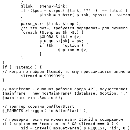
	}

	$link = $menu->link;

	if (($pos = strpos( $link, '?' )) !== false) {

		$link = substr( $link, $pos+1 ). '&Itemid='.$Itemid;

	}

	parse_str( $link, $temp );

	/** это путь, требуется переделать для лучшего управления глобальными переменными */

	foreach ($temp as $k=>$v) {

		$GLOBALS[$k] = $v;

		$_REQUEST[$k] = $v;

		if ($k == 'option') {

			$option = $v;

		}

	}

}

if ( !$Itemid ) {

// когда не найден Itemid, то ему присваивается значени
	$Itemid = 99999999;

} 

// mainframe - оновная рабочая среда API, осуществляет 
$mainframe = new mosMainFrame( $database, $option, '.' 
$mainframe->initSession();

// триггер событий onAfterStart

$_MAMBOTS->trigger( 'onAfterStart' );

// проверка, если мы можем найти Itemid в содержимом

if ( $option == 'com_content' && $Itemid === 0 ) {

	$id = intval( mosGetParam( $_REQUEST, 'id', 0 ) );
