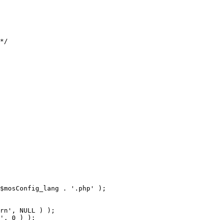
$mosConfig_lang . '.php' );
