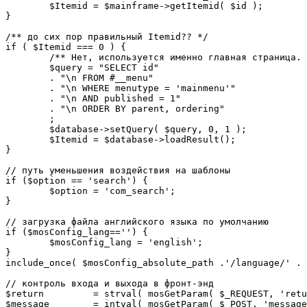
	$Itemid = $mainframe->getItemid( $id );

}

/** до сих пор правильный Itemid?? */

if ( $Itemid === 0 ) {

	/** Нет, используется именно главная страница. */

	$query = "SELECT id"

	. "\n FROM #__menu"

	. "\n WHERE menutype = 'mainmenu'"

	. "\n AND published = 1"

	. "\n ORDER BY parent, ordering"

	;

	$database->setQuery( $query, 0, 1 );

	$Itemid = $database->loadResult();

}

// путь уменьшения воздействия на шаблоны

if ($option == 'search') {

	$option = 'com_search';

}

// загрузка файла английского языка по умолчанию

if ($mosConfig_lang=='') {

	$mosConfig_lang = 'english';

}

include_once( $mosConfig_absolute_path .'/language/' . 
// контроль входа и выхода в фронт-энд 

$return 	= strval( mosGetParam( $_REQUEST, 'return', NULL ) );

$message 	= intval( mosGetParam( $_POST, 'message', 0 ) );
