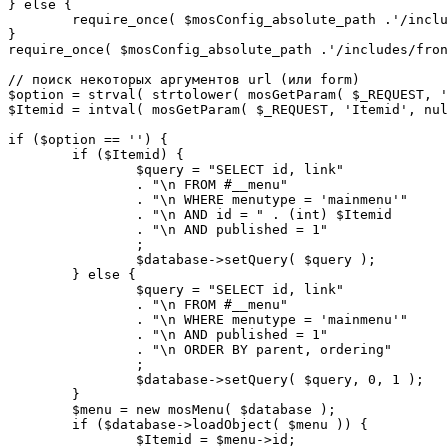
} else {

	require_once( $mosConfig_absolute_path .'/includes/sef.php' );

}

require_once( $mosConfig_absolute_path .'/includes/fron
// поиск некоторых аргументов url (или form)

$option = strval( strtolower( mosGetParam( $_REQUEST, '
$Itemid = intval( mosGetParam( $_REQUEST, 'Itemid', nul
if ($option == '') {

	if ($Itemid) {

		$query = "SELECT id, link"

		. "\n FROM #__menu"

		. "\n WHERE menutype = 'mainmenu'"

		. "\n AND id = " . (int) $Itemid

		. "\n AND published = 1"

		;

		$database->setQuery( $query );

	} else {

		$query = "SELECT id, link"

		. "\n FROM #__menu"

		. "\n WHERE menutype = 'mainmenu'"

		. "\n AND published = 1"

		. "\n ORDER BY parent, ordering"

		;

		$database->setQuery( $query, 0, 1 );

	}

	$menu = new mosMenu( $database );

	if ($database->loadObject( $menu )) {

		$Itemid = $menu->id;
