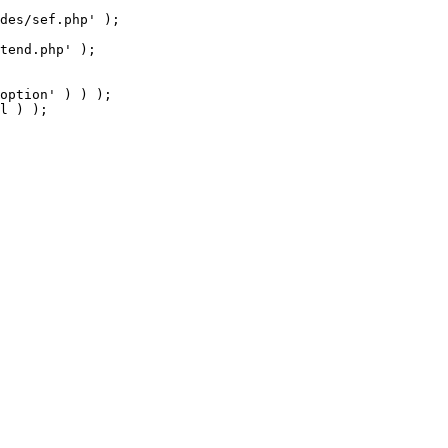
tend.php' );

option' ) ) );

l ) );
