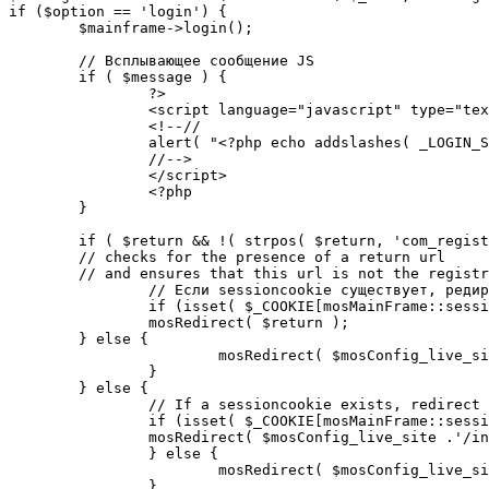
if ($option == 'login') {

	$mainframe->login();

	// Всплывающее сообщение JS

	if ( $message ) {

		?>

		<script language="javascript" type="text/javascript">

		<!--//

		alert( "<?php echo addslashes( _LOGIN_SUCCESS ); ?>" );

		//-->

		</script>

		<?php

	}

	if ( $return && !( strpos( $return, 'com_registration' ) || strpos( $return, 'com_login' ) ) ) {

	// checks for the presence of a return url 

	// and ensures that this url is not the registration or login pages

		// Если sessioncookie существует, редирект на заданную страницу. Otherwise, take an extra round for a cookiecheck

		if (isset( $_COOKIE[mosMainFrame::sessionCookieName()] )) {

		mosRedirect( $return );

	} else {

			mosRedirect( $mosConfig_live_site .'/index.php?option=cookiecheck&return=' . urlencode( $return ) );

		}

	} else {

		// If a sessioncookie exists, redirect to the start page. Otherwise, take an extra round for a cookiecheck

		if (isset( $_COOKIE[mosMainFrame::sessionCookieName()] )) {

		mosRedirect( $mosConfig_live_site .'/index.php' );

		} else {

			mosRedirect( $mosConfig_live_site .'/index.php?option=cookiecheck&return=' . urlencode( $mosConfig_live_site .'/index.php' ) );

		}
