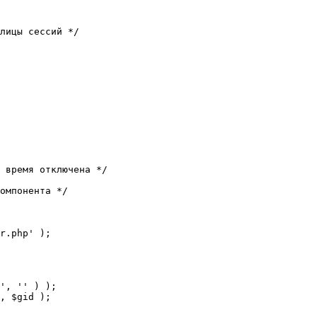
лицы сессий */

 время отключена */

омпонента */

r.php' );
