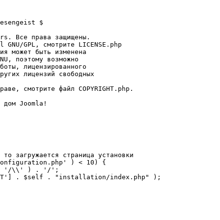
esengeist $

rs. Все права защищены.

l GNU/GPL, смотрите LICENSE.php

ия может быть изменена

NU, поэтому возможно

боты, лицензированного

ругих лицензий свободных 

раве, смотрите файл COPYRIGHT.php.

 дом Joomla!

 то загружается страница установки

onfiguration.php' ) < 10) {
