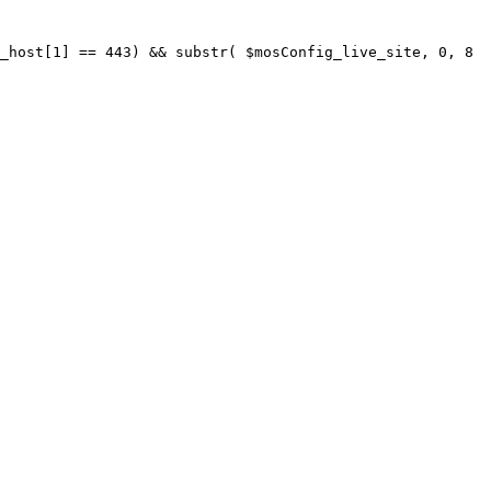
_host[1] == 443) && substr( $mosConfig_live_site, 0, 8 