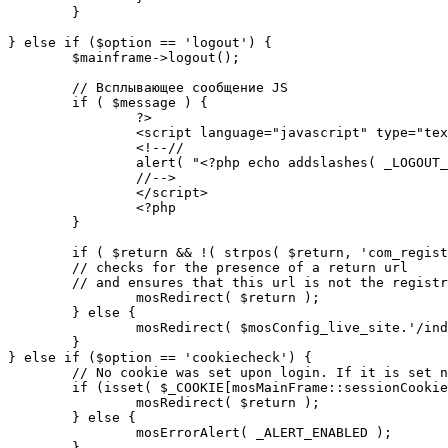
	}

} else if ($option == 'logout') {

	$mainframe->logout();

	// Всплывающее сообщение JS

	if ( $message ) {

		?>

		<script language="javascript" type="text/javascript">

		<!--//

		alert( "<?php echo addslashes( _LOGOUT_SUCCESS ); ?>" );

		//-->

		</script>

		<?php

	}

	if ( $return && !( strpos( $return, 'com_registration' ) || strpos( $return, 'com_login' ) ) ) {

	// checks for the presence of a return url 

	// and ensures that this url is not the registration or logout pages

		mosRedirect( $return );

	} else {

		mosRedirect( $mosConfig_live_site.'/index.php' );

	}

} else if ($option == 'cookiecheck') {

	// No cookie was set upon login. If it is set now, redirect to the given page. Otherwise, show error message.

	if (isset( $_COOKIE[mosMainFrame::sessionCookieName()] )) {

		mosRedirect( $return );

	} else {

		mosErrorAlert( _ALERT_ENABLED );

	}
