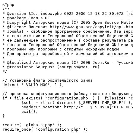
<?php

/**

* @version $Id: index.php 6022 2006-12-18 22:30:07Z fri
* @package Joomla RE

* @copyright Авторские права (C) 2005 Open Source Matte
* @license Лицензия http://www.gnu.org/copyleft/gpl.htm
* Joomla! - свободное программное обеспечение. Эта верс
* в соответствии с Генеральной Общественной Лицензией G
* её дальнейшее распространение в составе результата ра
* согласно Генеральной Общественной Лицензией GNU или д
* программ или программ с открытым исходным кодом.

* Для просмотра подробностей и замечаний об авторском п
* 

* @localized Авторские права (C) 2006 Joom.Ru - Русский
* @translator Sourpuss (sourpuss@mail.ru)

*/

// Установка флага родительского файла 

define( '_VALID_MOS', 1 );

// проверка конфигурационного файла, если не обнаружен,
if (!file_exists( 'configuration.php' ) || filesize( 'c
	$self = rtrim( dirname( $_SERVER['PHP_SELF'] ), '/\\' ) . '/';

	header("Location: http://" . $_SERVER['HTTP_HOST'] . $self . "installation/index.php" );

	exit();

}

require( 'globals.php' );

require_once( 'configuration.php' );
