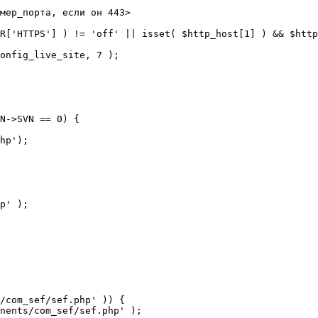
мер_порта, если он 443>

R['HTTPS'] ) != 'off' || isset( $http_host[1] ) && $http
N->SVN == 0) {

/com_sef/sef.php' )) {
