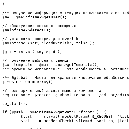
}

/** получение информации о текущих пользователях из таб
$my = $mainframe->getUser();

// обнаружение первого посещения

$mainframe->detect();

// установка проверки для overlib

$mainframe->set( 'loadOverlib', false );

$gid = intval( $my->gid );

// получение шаблона страницы

$cur_template = $mainframe->getTemplate();

/** временное исправление - эта особенность в настоящее
/** @global - Места для хранения информации обработки к
$_MOS_OPTION = array();

// предварительный захват вывода компонента

require_once( $mosConfig_absolute_path . '/editor/edito
ob_start();		 

if ($path = $mainframe->getPath( 'front' )) {

	$task 	= strval( mosGetParam( $_REQUEST, 'task', '' ) );

	$ret 	= mosMenuCheck( $Itemid, $option, $task, $gid );
