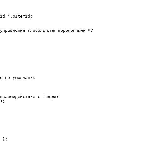
е по умолчанию

взаимодействие с 'ядром'

);
