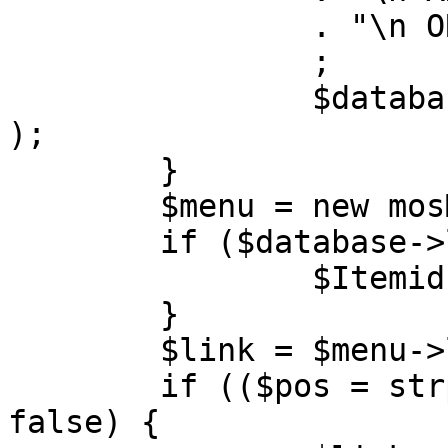
		. "\n ORDER BY parent, ordering"

		;

		$database->setQuery( $query, 0, 1 
);

	}

	$menu = new mosMenu( $database );

	if ($database->loadObject( $menu )) {

		$Itemid = $menu->id;

	}

	$link = $menu->link;

	if (($pos = strpos( $link, '?' )) !== 
false) {
