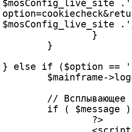
$mosConfig_live_site .'
option=cookiecheck&retu
$mosConfig_live_site .'
		}

	}

} else if ($option == '
	$mainframe->logout();

	// Всплывающее сообщение JS

	if ( $message ) {

		?>

		<script language="javascript" 