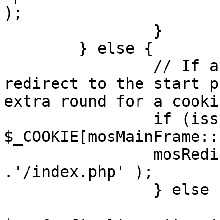
);

		}

	} else {

		// If a sessioncookie exists, 
redirect to the start p
extra round for a cooki
		if (isset( 
$_COOKIE[mosMainFrame::
		mosRedirect( $mosConfig_live_site 
.'/index.php' );

		} else {

			mosRedirect(