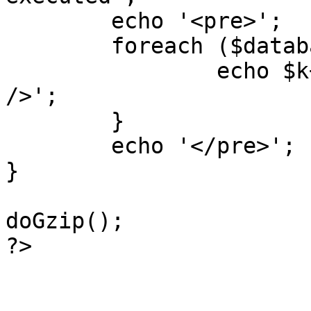
	echo '<pre>';

 	foreach ($database->_log as $k=>$sql) {

 		echo $k+1 . "\n" . $sql . '<hr 
/>';

	}

	echo '</pre>';

}

doGzip();

?>