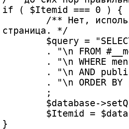
if ( $Itemid === 0 ) {

	/** Нет, используется именно главная 
страница. */

	$query = "SELECT id"

	. "\n FROM #__menu"

	. "\n WHERE menutype = 'mainmenu'"

	. "\n AND published = 1"

	. "\n ORDER BY parent, ordering"

	;

	$database->setQuery( $query, 0, 1 );

	$Itemid = $database->loadResult();

}
