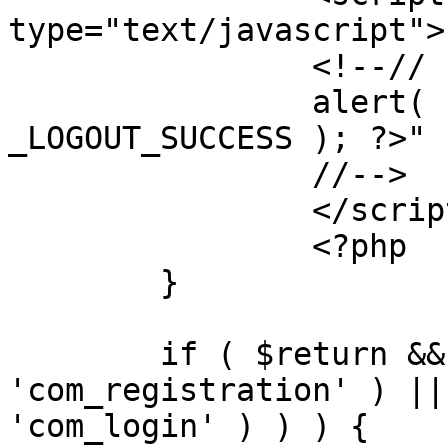
type="text/javascript">

		<!--//

		alert( "<?php echo addslashes( 
_LOGOUT_SUCCESS ); ?>" )
		//-->

		</script>

		<?php

	}

	if ( $return && !( strpos( $return, 
'com_registration' ) ||
'com_login' ) ) ) {
