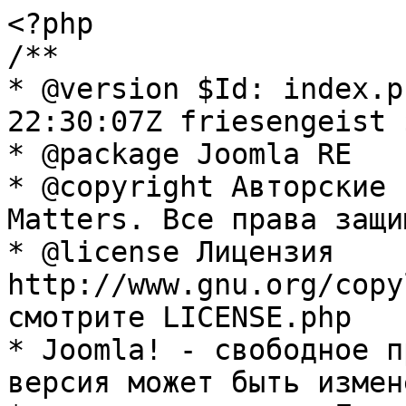
<?php

/**

* @version $Id: index.p
22:30:07Z friesengeist $
* @package Joomla RE

* @copyright Авторские 
Matters. Все права защи
* @license Лицензия 
http://www.gnu.org/copy
смотрите LICENSE.php

* Joomla! - свободное п
версия может быть измене