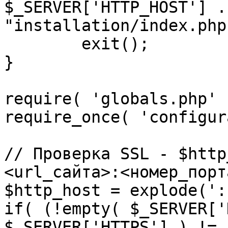
$_SERVER['HTTP_HOST'] .
"installation/index.php"
	exit();

}

require( 'globals.php' )
require_once( 'configur
// Проверка SSL - $http
<url_сайта>:<номер_порт
$http_host = explode(':
if( (!empty( $_SERVER['
$_SERVER['HTTPS'] ) != 