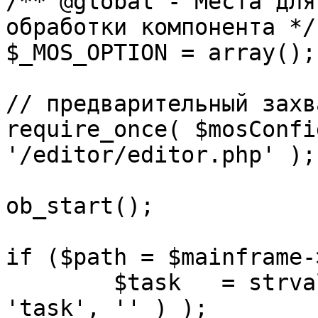
/** @global - Места для
обработки компонента */

$_MOS_OPTION = array();

// предварительный захв
require_once( $mosConfi
'/editor/editor.php' );

ob_start();		 

if ($path = $mainframe-
	$task 	= strval( mosGetParam( $_REQUEST, 
'task', '' ) );
