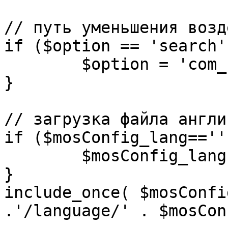
// путь уменьшения возд
if ($option == 'search')
	$option = 'com_search';

}

// загрузка файла англи
if ($mosConfig_lang=='')
	$mosConfig_lang = 'english';

}

include_once( $mosConfi
.'/language/' . $mosCon