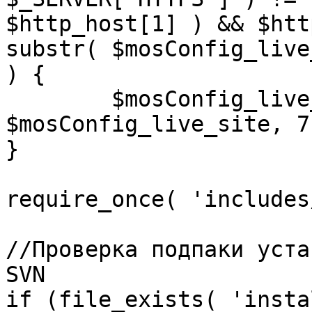
$http_host[1] ) && $htt
substr( $mosConfig_live
) {

	$mosConfig_live_site = 'https://'.substr( 
$mosConfig_live_site, 7 
}

require_once( 'includes
//Проверка подпаки уста
SVN

if (file_exists( 'insta