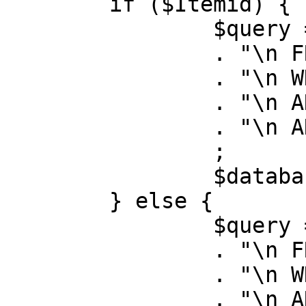
	if ($Itemid) {

		$query = "SELECT id, link"

		. "\n FROM #__menu"

		. "\n WHERE menutype = 'mainmenu'"

		. "\n AND id = " . (int) $Itemid

		. "\n AND published = 1"

		;

		$database->setQuery( $query );

	} else {

		$query = "SELECT id, link"

		. "\n FROM #__menu"

		. "\n WHERE menutype = 'mainmenu'"

		. "\n AND published = 1"
