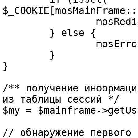
$_COOKIE[mosMainFrame::
		mosRedirect( $return );

	} else {

		mosErrorAlert( _ALERT_ENABLED );

	}

}

/** получение информаци
из таблицы сессий */

$my = $mainframe->getUs
// обнаружение первого 