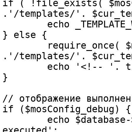
if ( !file_exists( $mos
.'/templates/'. $cur_te
	echo _TEMPLATE_WARN . $cur_template;

} else {

	require_once( $mosConfig_absolute_path 
.'/templates/'. $cur_te
	echo '<!-- '. time() .' -->';

}

// отображение выполнен
if ($mosConfig_debug) {

	echo $database->_ticker . ' queries 
executed';
