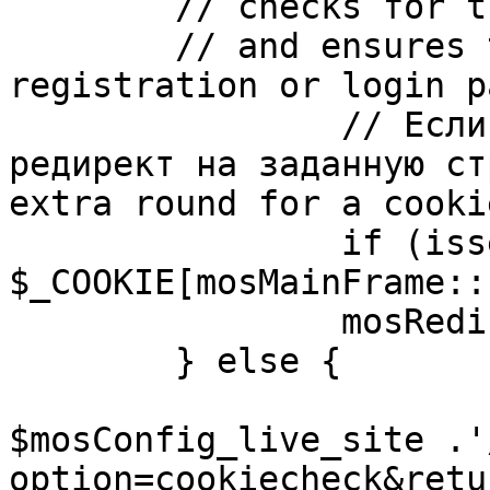
	// checks for the presence of a return url 

	// and ensures that this url is not the 
registration or login pa
		// Если sessioncookie существует, 
редирект на заданную ст
extra round for a cooki
		if (isset( 
$_COOKIE[mosMainFrame::
		mosRedirect( $return );

	} else {

			mosRedirect(
$mosConfig_live_site .'
option=cookiecheck&retu