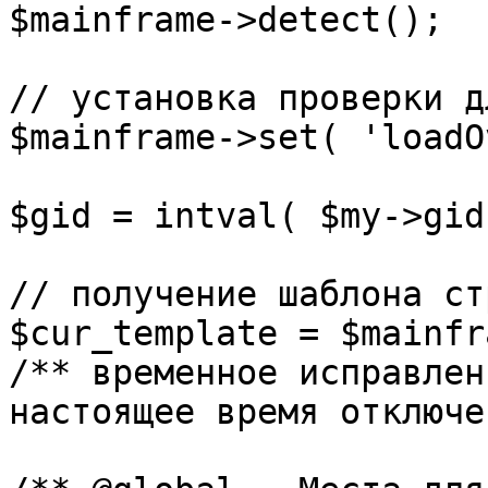
$mainframe->detect();

// установка проверки д
$mainframe->set( 'loadO
$gid = intval( $my->gid 
// получение шаблона ст
$cur_template = $mainfr
/** временное исправлен
настоящее время отключе