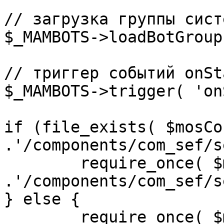
// загрузка группы сист
$_MAMBOTS->loadBotGroup
// триггер событий onSta
$_MAMBOTS->trigger( 'on
if (file_exists( $mosCo
.'/components/com_sef/s
	require_once( $mosConfig_absolute_path 
.'/components/com_sef/s
} else {

	require_once( $mosConfig_absolute_path 