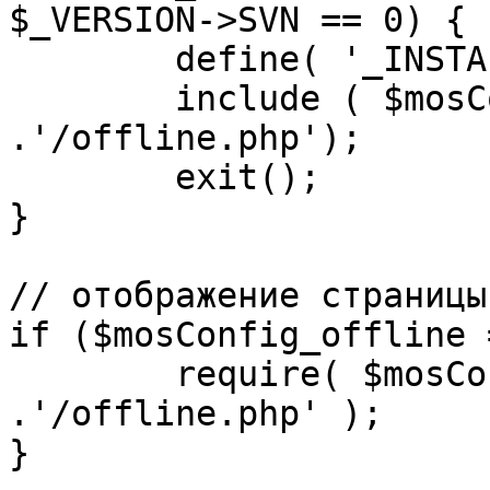
$_VERSION->SVN == 0) {

	define( '_INSTALL_CHECK', 1 );

	include ( $mosConfig_absolute_path 
.'/offline.php');

	exit();

}

// отображение страницы
if ($mosConfig_offline 
	require( $mosConfig_absolute_path 
.'/offline.php' );

}
