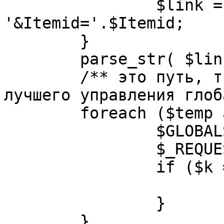
		$link = substr( $link, $pos+1 ). 
'&Itemid='.$Itemid;

	}

	parse_str( $link, $temp );

	/** это путь, требуется переделать для 
лучшего управления глоб
	foreach ($temp as $k=>$v) {

		$GLOBALS[$k] = $v;

		$_REQUEST[$k] = $v;

		if ($k == 'option') {

			$option = $v;
		}

	}
