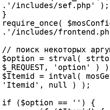
.'/includes/sef.php' );

}

require_once( $mosConfi
.'/includes/frontend.ph
// поиск некоторых аргу
$option = strval( strto
$_REQUEST, 'option' ) ) 
$Itemid = intval( mosGe
'Itemid', null ) );

if ($option == '') {
