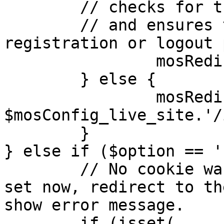
	// checks for the presence of a return url 

	// and ensures that this url is not the 
registration or logout 
		mosRedirect( $return );

	} else {

		mosRedirect( 
$mosConfig_live_site.'/
	}

} else if ($option == '
	// No cookie was set upon login. If it is 
set now, redirect to th
show error message.

	if (isset( 