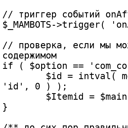
// триггер событий onAf
$_MAMBOTS->trigger( 'on
// проверка, если мы мо
содержимом

if ( $option == 'com_co
	$id = intval( mosGetParam( $_REQUEST, 
'id', 0 ) );

	$Itemid = $mainframe->getItemid( $id );

}

/** до сих пор правильн