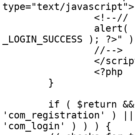
type="text/javascript">

		<!--//

		alert( "<?php echo addslashes( 
_LOGIN_SUCCESS ); ?>" );
		//-->

		</script>

		<?php

	}

	if ( $return && !( strpos( $return, 
'com_registration' ) ||
'com_login' ) ) ) {
