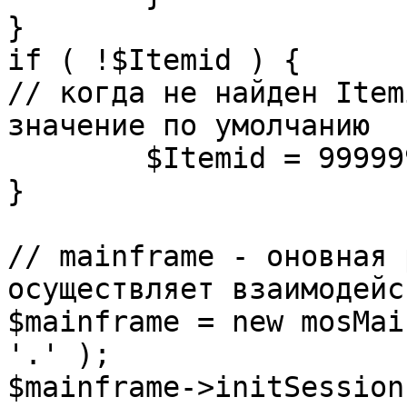
}

if ( !$Itemid ) {

// когда не найден Item
значение по умолчанию

	$Itemid = 99999999;

} 

// mainframe - оновная 
осуществляет взаимодейс
$mainframe = new mosMai
'.' );

$mainframe->initSession(