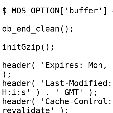
$_MOS_OPTION['buffer'] 
ob_end_clean();

initGzip();

header( 'Expires: Mon, 
);

header( 'Last-Modified:
H:i:s' ) . ' GMT' );

header( 'Cache-Control:
revalidate' );
