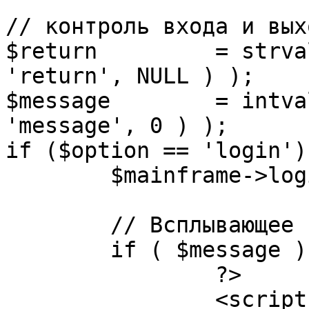
// контроль входа и вых
$return 	= strval( mosGetParam( $_REQUEST, 
'return', NULL ) );

$message 	= intval( mosGetParam( $_POST, 
'message', 0 ) );

if ($option == 'login') 
	$mainframe->login();

	// Всплывающее сообщение JS

	if ( $message ) {

		?>

		<script language="javascript" 