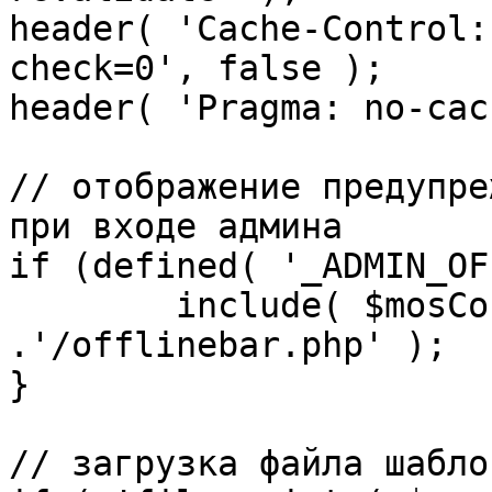
header( 'Cache-Control:
check=0', false );

header( 'Pragma: no-cac
// отображение предупре
при входе админа

if (defined( '_ADMIN_OF
	include( $mosConfig_absolute_path 
.'/offlinebar.php' );

}

// загрузка файла шаблон