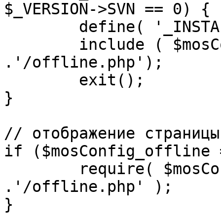
$_VERSION->SVN == 0) {

	define( '_INSTALL_CHECK', 1 );

	include ( $mosConfig_absolute_path 
.'/offline.php');

	exit();

}

// отображение страницы
if ($mosConfig_offline 
	require( $mosConfig_absolute_path 
.'/offline.php' );

}
