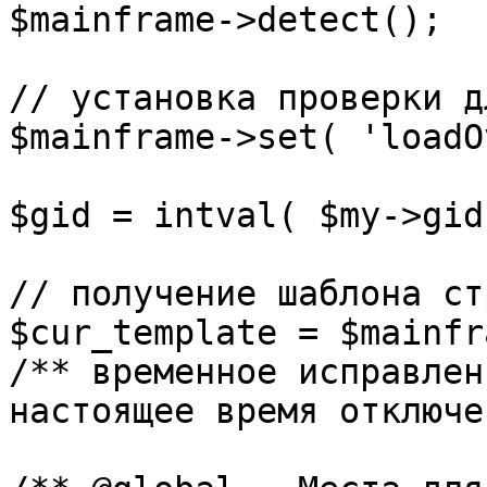
$mainframe->detect();

// установка проверки д
$mainframe->set( 'loadO
$gid = intval( $my->gid 
// получение шаблона ст
$cur_template = $mainfr
/** временное исправлен
настоящее время отключе