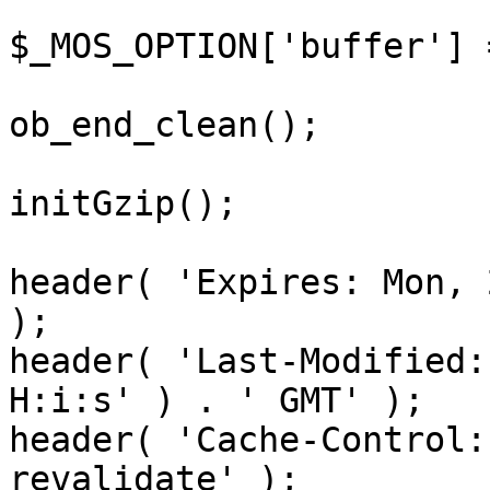
$_MOS_OPTION['buffer'] 
ob_end_clean();

initGzip();

header( 'Expires: Mon, 
);

header( 'Last-Modified:
H:i:s' ) . ' GMT' );

header( 'Cache-Control:
revalidate' );
