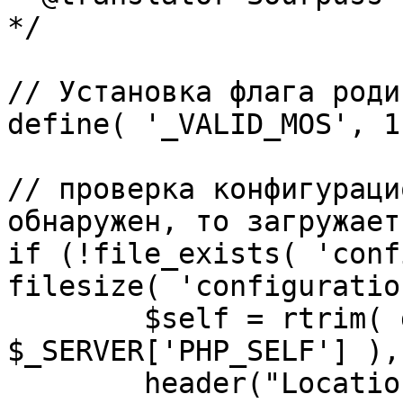
*/

// Установка флага роди
define( '_VALID_MOS', 1 
// проверка конфигураци
обнаружен, то загружает
if (!file_exists( 'conf
filesize( 'configuratio
	$self = rtrim( dirname( 
$_SERVER['PHP_SELF'] ),
	header("Location: http://" . 