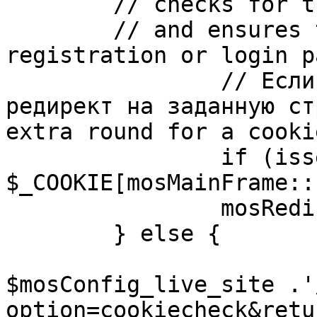
	// checks for the presence of a return url 

	// and ensures that this url is not the 
registration or login pa
		// Если sessioncookie существует, 
редирект на заданную ст
extra round for a cooki
		if (isset( 
$_COOKIE[mosMainFrame::
		mosRedirect( $return );

	} else {

			mosRedirect(
$mosConfig_live_site .'
option=cookiecheck&retu