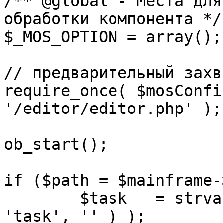
/** @global - Места для
обработки компонента */

$_MOS_OPTION = array();

// предварительный захв
require_once( $mosConfi
'/editor/editor.php' );

ob_start();		 

if ($path = $mainframe-
	$task 	= strval( mosGetParam( $_REQUEST, 
'task', '' ) );
