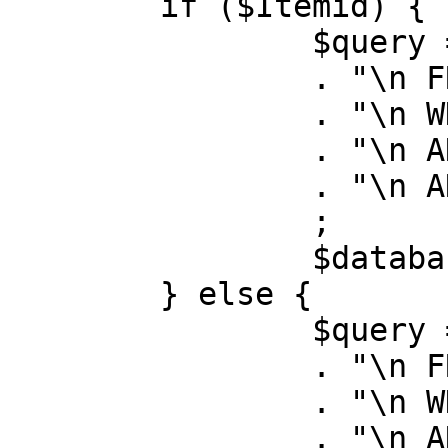
	if ($Itemid) {

		$query = "SELECT id, link"

		. "\n FROM #__menu"

		. "\n WHERE menutype = 'mainmenu'"

		. "\n AND id = " . (int) $Itemid

		. "\n AND published = 1"

		;

		$database->setQuery( $query );

	} else {

		$query = "SELECT id, link"

		. "\n FROM #__menu"

		. "\n WHERE menutype = 'mainmenu'"

		. "\n AND published = 1"
