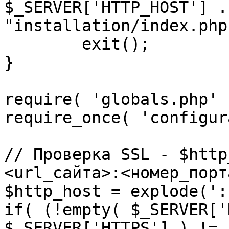
$_SERVER['HTTP_HOST'] .
"installation/index.php"
	exit();

}

require( 'globals.php' )
require_once( 'configur
// Проверка SSL - $http
<url_сайта>:<номер_порт
$http_host = explode(':
if( (!empty( $_SERVER['
$_SERVER['HTTPS'] ) != 