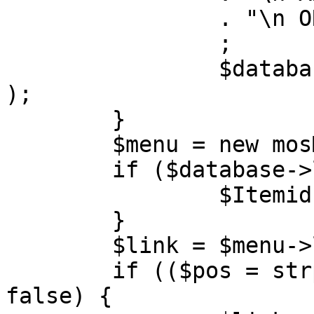
		. "\n ORDER BY parent, ordering"

		;

		$database->setQuery( $query, 0, 1 
);

	}

	$menu = new mosMenu( $database );

	if ($database->loadObject( $menu )) {

		$Itemid = $menu->id;

	}

	$link = $menu->link;

	if (($pos = strpos( $link, '?' )) !== 
false) {
