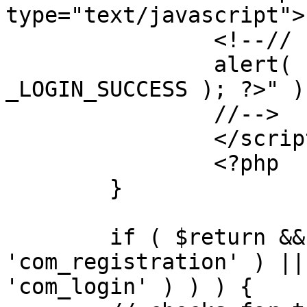
type="text/javascript">

		<!--//

		alert( "<?php echo addslashes( 
_LOGIN_SUCCESS ); ?>" );
		//-->

		</script>

		<?php

	}

	if ( $return && !( strpos( $return, 
'com_registration' ) ||
'com_login' ) ) ) {
