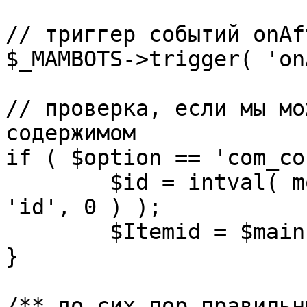
// триггер событий onAf
$_MAMBOTS->trigger( 'on
// проверка, если мы мо
содержимом

if ( $option == 'com_co
	$id = intval( mosGetParam( $_REQUEST, 
'id', 0 ) );

	$Itemid = $mainframe->getItemid( $id );

}

/** до сих пор правильн