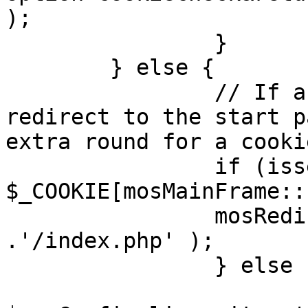
);

		}

	} else {

		// If a sessioncookie exists, 
redirect to the start p
extra round for a cooki
		if (isset( 
$_COOKIE[mosMainFrame::
		mosRedirect( $mosConfig_live_site 
.'/index.php' );

		} else {

			mosRedirect(