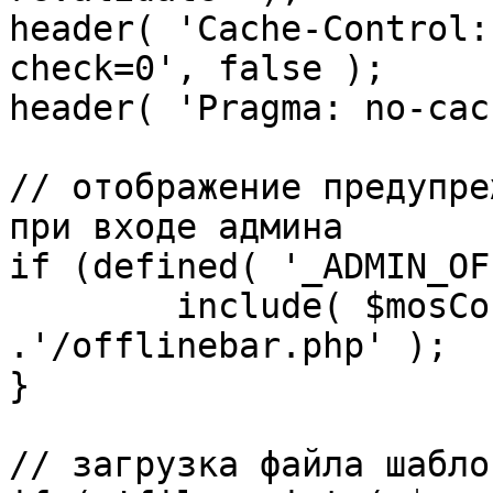
header( 'Cache-Control:
check=0', false );

header( 'Pragma: no-cac
// отображение предупре
при входе админа

if (defined( '_ADMIN_OF
	include( $mosConfig_absolute_path 
.'/offlinebar.php' );

}

// загрузка файла шаблон