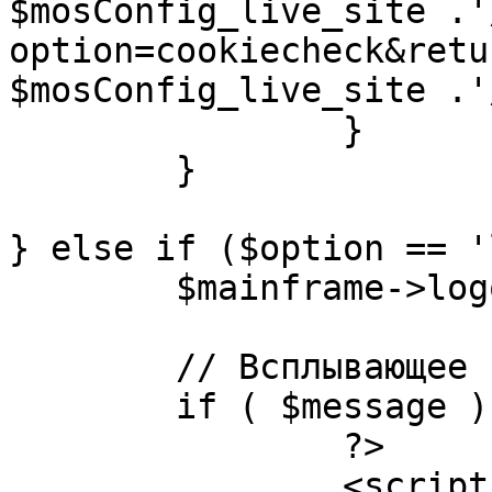
$mosConfig_live_site .'
option=cookiecheck&retu
$mosConfig_live_site .'
		}

	}

} else if ($option == '
	$mainframe->logout();

	// Всплывающее сообщение JS

	if ( $message ) {

		?>

		<script language="javascript" 