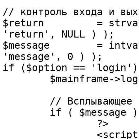
// контроль входа и вых
$return 	= strval( mosGetParam( $_REQUEST, 
'return', NULL ) );

$message 	= intval( mosGetParam( $_POST, 
'message', 0 ) );

if ($option == 'login') 
	$mainframe->login();

	// Всплывающее сообщение JS

	if ( $message ) {

		?>

		<script language="javascript" 