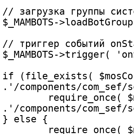
// загрузка группы сист
$_MAMBOTS->loadBotGroup
// триггер событий onSta
$_MAMBOTS->trigger( 'on
if (file_exists( $mosCo
.'/components/com_sef/s
	require_once( $mosConfig_absolute_path 
.'/components/com_sef/s
} else {

	require_once( $mosConfig_absolute_path 