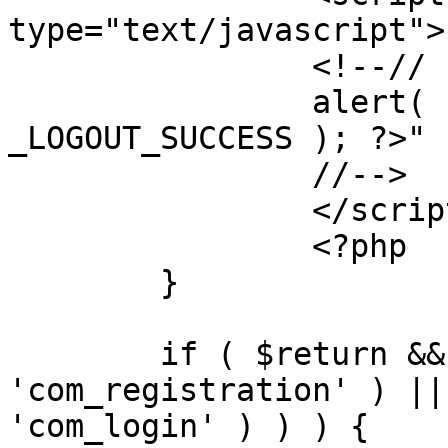
type="text/javascript">

		<!--//

		alert( "<?php echo addslashes( 
_LOGOUT_SUCCESS ); ?>" )
		//-->

		</script>

		<?php

	}

	if ( $return && !( strpos( $return, 
'com_registration' ) ||
'com_login' ) ) ) {
