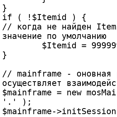
}

if ( !$Itemid ) {

// когда не найден Item
значение по умолчанию

	$Itemid = 99999999;

} 

// mainframe - оновная 
осуществляет взаимодейс
$mainframe = new mosMai
'.' );

$mainframe->initSession(