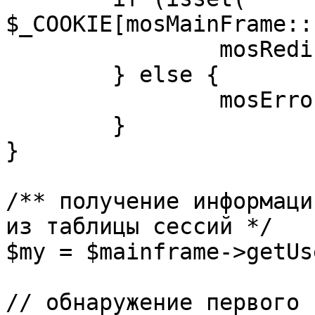
$_COOKIE[mosMainFrame::
		mosRedirect( $return );

	} else {

		mosErrorAlert( _ALERT_ENABLED );

	}

}

/** получение информаци
из таблицы сессий */

$my = $mainframe->getUs
// обнаружение первого 