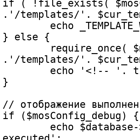
if ( !file_exists( $mos
.'/templates/'. $cur_te
	echo _TEMPLATE_WARN . $cur_template;

} else {

	require_once( $mosConfig_absolute_path 
.'/templates/'. $cur_te
	echo '<!-- '. time() .' -->';

}

// отображение выполнен
if ($mosConfig_debug) {

	echo $database->_ticker . ' queries 
executed';
