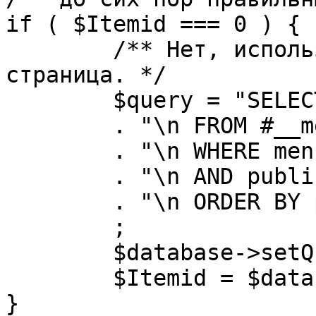
if ( $Itemid === 0 ) {

	/** Нет, используется именно главная 
страница. */

	$query = "SELECT id"

	. "\n FROM #__menu"

	. "\n WHERE menutype = 'mainmenu'"

	. "\n AND published = 1"

	. "\n ORDER BY parent, ordering"

	;

	$database->setQuery( $query, 0, 1 );

	$Itemid = $database->loadResult();

}
