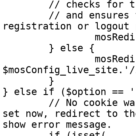
	// checks for the presence of a return url 

	// and ensures that this url is not the 
registration or logout 
		mosRedirect( $return );

	} else {

		mosRedirect( 
$mosConfig_live_site.'/
	}

} else if ($option == '
	// No cookie was set upon login. If it is 
set now, redirect to th
show error message.

	if (isset( 