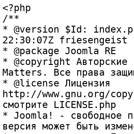
<?php

/**

* @version $Id: index.p
22:30:07Z friesengeist $
* @package Joomla RE

* @copyright Авторские 
Matters. Все права защи
* @license Лицензия 
http://www.gnu.org/copy
смотрите LICENSE.php

* Joomla! - свободное п
версия может быть измене