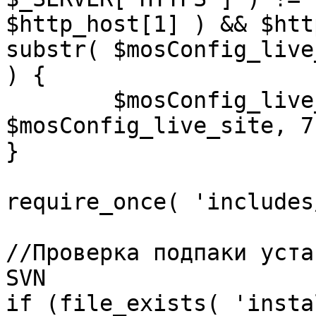
$http_host[1] ) && $htt
substr( $mosConfig_live
) {

	$mosConfig_live_site = 'https://'.substr( 
$mosConfig_live_site, 7 
}

require_once( 'includes
//Проверка подпаки уста
SVN

if (file_exists( 'insta