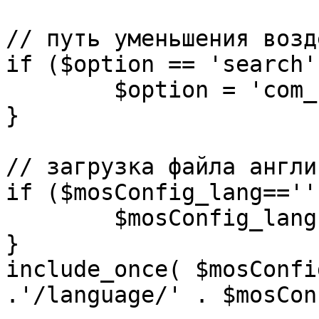
// путь уменьшения возд
if ($option == 'search')
	$option = 'com_search';

}

// загрузка файла англи
if ($mosConfig_lang=='')
	$mosConfig_lang = 'english';

}

include_once( $mosConfi
.'/language/' . $mosCon