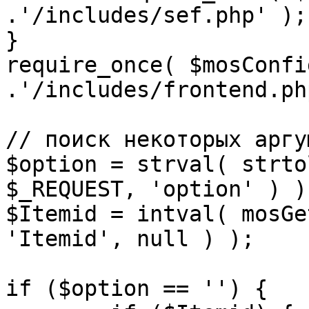
.'/includes/sef.php' );

}

require_once( $mosConfi
.'/includes/frontend.ph
// поиск некоторых аргу
$option = strval( strto
$_REQUEST, 'option' ) ) 
$Itemid = intval( mosGe
'Itemid', null ) );

if ($option == '') {
