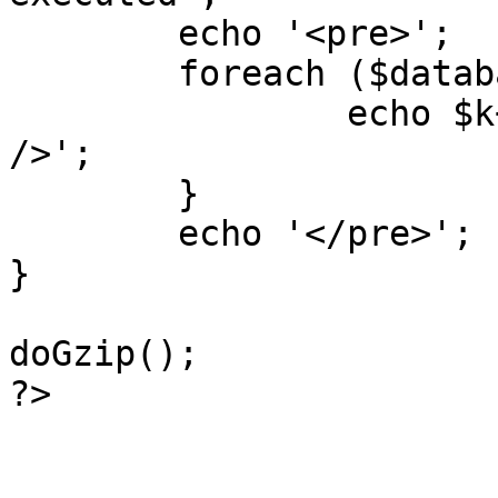
	echo '<pre>';

 	foreach ($database->_log as $k=>$sql) {

 		echo $k+1 . "\n" . $sql . '<hr 
/>';

	}

	echo '</pre>';

}

doGzip();

?>