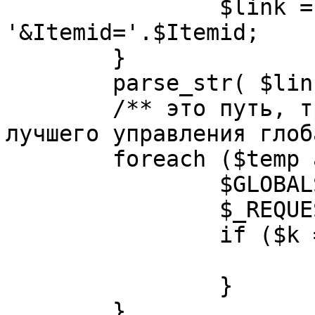
		$link = substr( $link, $pos+1 ). 
'&Itemid='.$Itemid;

	}

	parse_str( $link, $temp );

	/** это путь, требуется переделать для 
лучшего управления глоб
	foreach ($temp as $k=>$v) {

		$GLOBALS[$k] = $v;

		$_REQUEST[$k] = $v;

		if ($k == 'option') {

			$option = $v;
		}

	}
