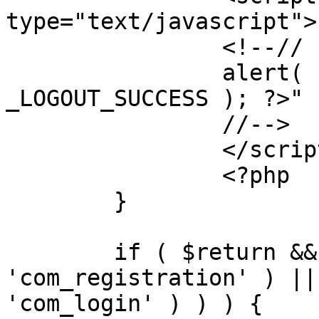
type="text/javascript">

		<!--//

		alert( "<?php echo addslashes( 
_LOGOUT_SUCCESS ); ?>" )
		//-->

		</script>

		<?php

	}

	if ( $return && !( strpos( $return, 
'com_registration' ) ||
'com_login' ) ) ) {
