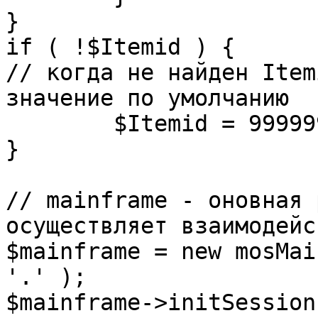
}

if ( !$Itemid ) {

// когда не найден Item
значение по умолчанию

	$Itemid = 99999999;

} 

// mainframe - оновная 
осуществляет взаимодейс
$mainframe = new mosMai
'.' );

$mainframe->initSession(