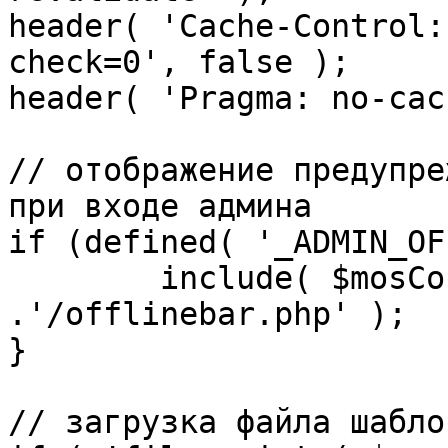
header( 'Cache-Control:
check=0', false );

header( 'Pragma: no-cac
// отображение предупре
при входе админа

if (defined( '_ADMIN_OF
	include( $mosConfig_absolute_path 
.'/offlinebar.php' );

}

// загрузка файла шаблон