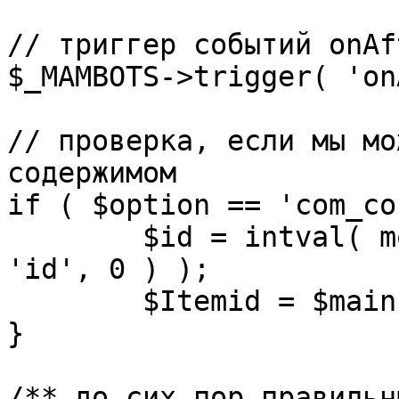
// триггер событий onAf
$_MAMBOTS->trigger( 'on
// проверка, если мы мо
содержимом

if ( $option == 'com_co
	$id = intval( mosGetParam( $_REQUEST, 
'id', 0 ) );

	$Itemid = $mainframe->getItemid( $id );

}

/** до сих пор правильн