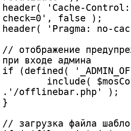
header( 'Cache-Control:
check=0', false );

header( 'Pragma: no-cac
// отображение предупре
при входе админа

if (defined( '_ADMIN_OF
	include( $mosConfig_absolute_path 
.'/offlinebar.php' );

}

// загрузка файла шаблон