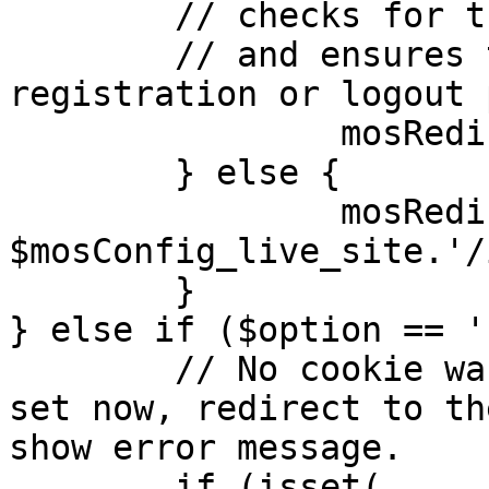
	// checks for the presence of a return url 

	// and ensures that this url is not the 
registration or logout 
		mosRedirect( $return );

	} else {

		mosRedirect( 
$mosConfig_live_site.'/
	}

} else if ($option == '
	// No cookie was set upon login. If it is 
set now, redirect to th
show error message.

	if (isset( 