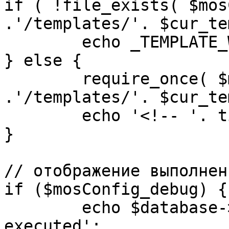
if ( !file_exists( $mos
.'/templates/'. $cur_te
	echo _TEMPLATE_WARN . $cur_template;

} else {

	require_once( $mosConfig_absolute_path 
.'/templates/'. $cur_te
	echo '<!-- '. time() .' -->';

}

// отображение выполнен
if ($mosConfig_debug) {

	echo $database->_ticker . ' queries 
executed';
