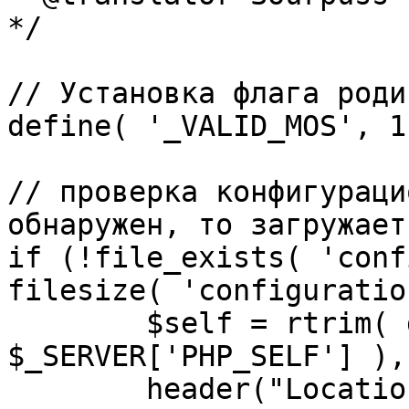
*/

// Установка флага роди
define( '_VALID_MOS', 1 
// проверка конфигураци
обнаружен, то загружает
if (!file_exists( 'conf
filesize( 'configuratio
	$self = rtrim( dirname( 
$_SERVER['PHP_SELF'] ),
	header("Location: http://" . 