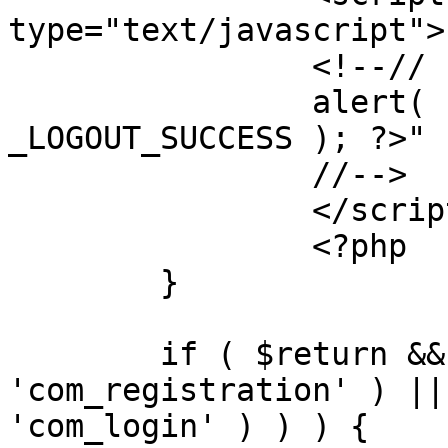
type="text/javascript">

		<!--//

		alert( "<?php echo addslashes( 
_LOGOUT_SUCCESS ); ?>" )
		//-->

		</script>

		<?php

	}

	if ( $return && !( strpos( $return, 
'com_registration' ) ||
'com_login' ) ) ) {
