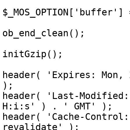
$_MOS_OPTION['buffer'] 
ob_end_clean();

initGzip();

header( 'Expires: Mon, 
);

header( 'Last-Modified:
H:i:s' ) . ' GMT' );

header( 'Cache-Control:
revalidate' );
