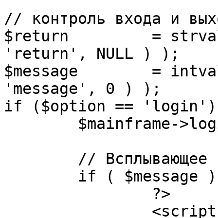
// контроль входа и вых
$return 	= strval( mosGetParam( $_REQUEST, 
'return', NULL ) );

$message 	= intval( mosGetParam( $_POST, 
'message', 0 ) );

if ($option == 'login') 
	$mainframe->login();

	// Всплывающее сообщение JS

	if ( $message ) {

		?>

		<script language="javascript" 