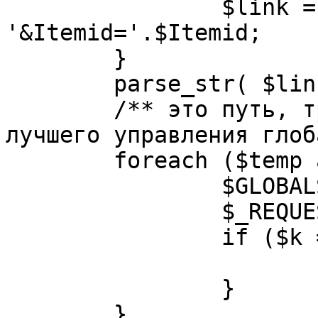
		$link = substr( $link, $pos+1 ). 
'&Itemid='.$Itemid;

	}

	parse_str( $link, $temp );

	/** это путь, требуется переделать для 
лучшего управления глоб
	foreach ($temp as $k=>$v) {

		$GLOBALS[$k] = $v;

		$_REQUEST[$k] = $v;

		if ($k == 'option') {

			$option = $v;
		}

	}
