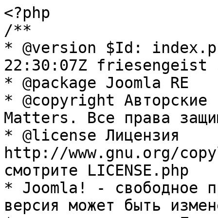
<?php

/**

* @version $Id: index.p
22:30:07Z friesengeist $
* @package Joomla RE

* @copyright Авторские 
Matters. Все права защи
* @license Лицензия 
http://www.gnu.org/copy
смотрите LICENSE.php

* Joomla! - свободное п
версия может быть измене