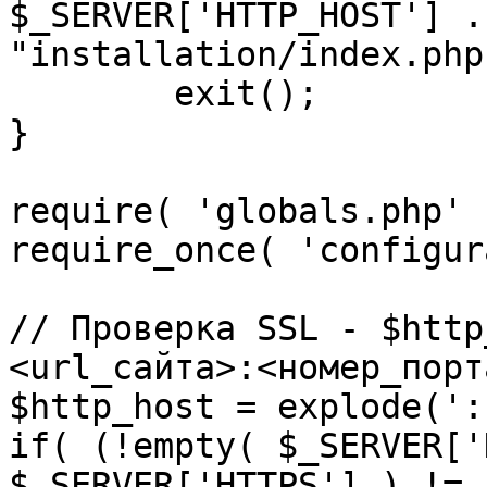
$_SERVER['HTTP_HOST'] .
"installation/index.php"
	exit();

}

require( 'globals.php' )
require_once( 'configur
// Проверка SSL - $http
<url_сайта>:<номер_порт
$http_host = explode(':
if( (!empty( $_SERVER['
$_SERVER['HTTPS'] ) != 