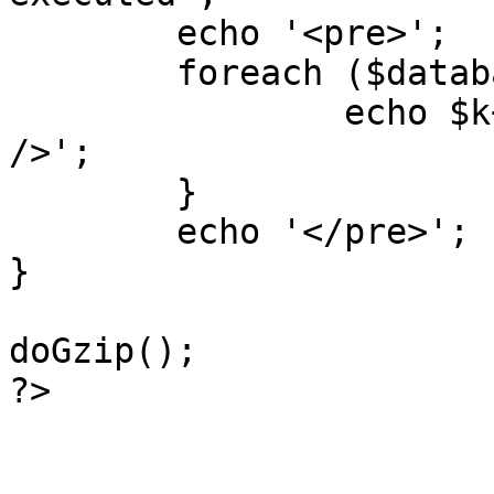
	echo '<pre>';

 	foreach ($database->_log as $k=>$sql) {

 		echo $k+1 . "\n" . $sql . '<hr 
/>';

	}

	echo '</pre>';

}

doGzip();

?>