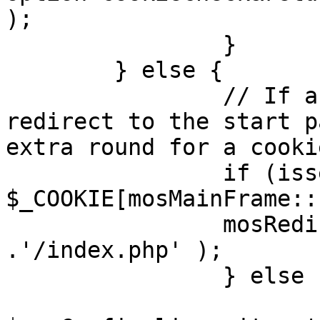
);

		}

	} else {

		// If a sessioncookie exists, 
redirect to the start p
extra round for a cooki
		if (isset( 
$_COOKIE[mosMainFrame::
		mosRedirect( $mosConfig_live_site 
.'/index.php' );

		} else {

			mosRedirect(