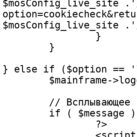
$mosConfig_live_site .'
option=cookiecheck&retu
$mosConfig_live_site .'
		}

	}

} else if ($option == '
	$mainframe->logout();

	// Всплывающее сообщение JS

	if ( $message ) {

		?>

		<script language="javascript" 