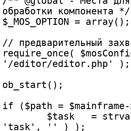
/** @global - Места для
обработки компонента */

$_MOS_OPTION = array();

// предварительный захв
require_once( $mosConfi
'/editor/editor.php' );

ob_start();		 

if ($path = $mainframe-
	$task 	= strval( mosGetParam( $_REQUEST, 
'task', '' ) );
