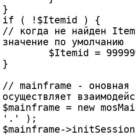
}

if ( !$Itemid ) {

// когда не найден Item
значение по умолчанию

	$Itemid = 99999999;

} 

// mainframe - оновная 
осуществляет взаимодейс
$mainframe = new mosMai
'.' );

$mainframe->initSession(