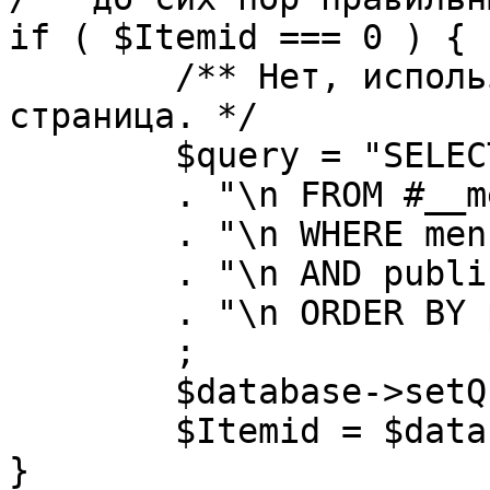
if ( $Itemid === 0 ) {

	/** Нет, используется именно главная 
страница. */

	$query = "SELECT id"

	. "\n FROM #__menu"

	. "\n WHERE menutype = 'mainmenu'"

	. "\n AND published = 1"

	. "\n ORDER BY parent, ordering"

	;

	$database->setQuery( $query, 0, 1 );

	$Itemid = $database->loadResult();

}
