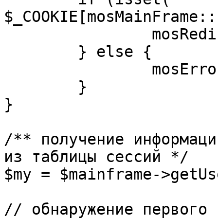
$_COOKIE[mosMainFrame::
		mosRedirect( $return );

	} else {

		mosErrorAlert( _ALERT_ENABLED );

	}

}

/** получение информаци
из таблицы сессий */

$my = $mainframe->getUs
// обнаружение первого 