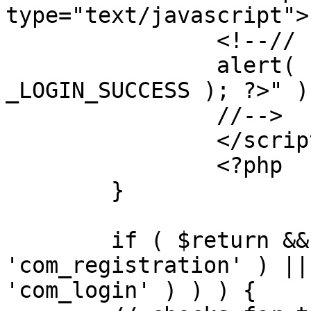
type="text/javascript">

		<!--//

		alert( "<?php echo addslashes( 
_LOGIN_SUCCESS ); ?>" );
		//-->

		</script>

		<?php

	}

	if ( $return && !( strpos( $return, 
'com_registration' ) ||
'com_login' ) ) ) {
