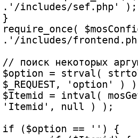
.'/includes/sef.php' );

}

require_once( $mosConfi
.'/includes/frontend.ph
// поиск некоторых аргу
$option = strval( strto
$_REQUEST, 'option' ) ) 
$Itemid = intval( mosGe
'Itemid', null ) );

if ($option == '') {
