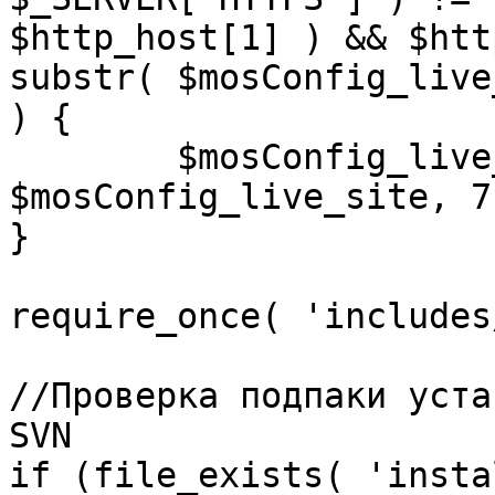
$http_host[1] ) && $htt
substr( $mosConfig_live
) {

	$mosConfig_live_site = 'https://'.substr( 
$mosConfig_live_site, 7 
}

require_once( 'includes
//Проверка подпаки уста
SVN

if (file_exists( 'insta