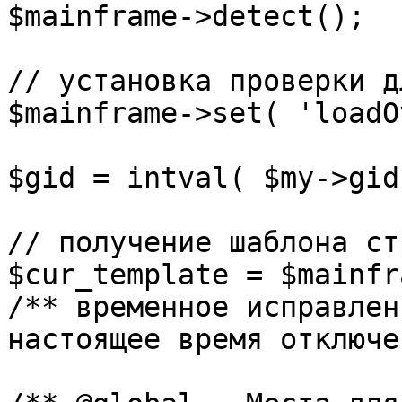
$mainframe->detect();

// установка проверки д
$mainframe->set( 'loadO
$gid = intval( $my->gid 
// получение шаблона ст
$cur_template = $mainfr
/** временное исправлен
настоящее время отключе