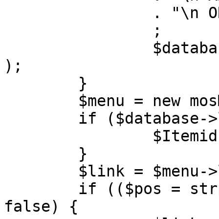
		. "\n ORDER BY parent, ordering"

		;

		$database->setQuery( $query, 0, 1 
);

	}

	$menu = new mosMenu( $database );

	if ($database->loadObject( $menu )) {

		$Itemid = $menu->id;

	}

	$link = $menu->link;

	if (($pos = strpos( $link, '?' )) !== 
false) {
