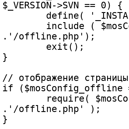
$_VERSION->SVN == 0) {

	define( '_INSTALL_CHECK', 1 );

	include ( $mosConfig_absolute_path 
.'/offline.php');

	exit();

}

// отображение страницы
if ($mosConfig_offline 
	require( $mosConfig_absolute_path 
.'/offline.php' );

}
