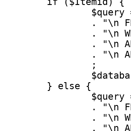
	if ($Itemid) {

		$query = "SELECT id, link"

		. "\n FROM #__menu"

		. "\n WHERE menutype = 'mainmenu'"

		. "\n AND id = " . (int) $Itemid

		. "\n AND published = 1"

		;

		$database->setQuery( $query );

	} else {

		$query = "SELECT id, link"

		. "\n FROM #__menu"

		. "\n WHERE menutype = 'mainmenu'"

		. "\n AND published = 1"
