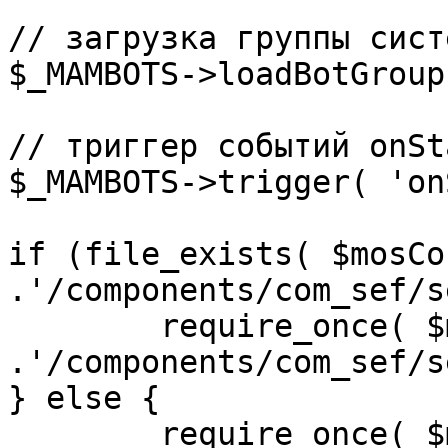
// загрузка группы сист
$_MAMBOTS->loadBotGroup
// триггер событий onSta
$_MAMBOTS->trigger( 'on
if (file_exists( $mosCo
.'/components/com_sef/s
	require_once( $mosConfig_absolute_path 
.'/components/com_sef/s
} else {

	require_once( $mosConfig_absolute_path 