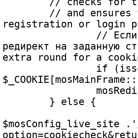
	// checks for the presence of a return url 

	// and ensures that this url is not the 
registration or login pa
		// Если sessioncookie существует, 
редирект на заданную ст
extra round for a cooki
		if (isset( 
$_COOKIE[mosMainFrame::
		mosRedirect( $return );

	} else {

			mosRedirect(
$mosConfig_live_site .'
option=cookiecheck&retu