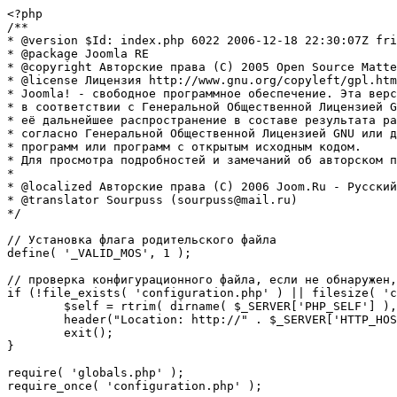
<?php

/**

* @version $Id: index.php 6022 2006-12-18 22:30:07Z fri
* @package Joomla RE

* @copyright Авторские права (C) 2005 Open Source Matte
* @license Лицензия http://www.gnu.org/copyleft/gpl.htm
* Joomla! - свободное программное обеспечение. Эта верс
* в соответствии с Генеральной Общественной Лицензией G
* её дальнейшее распространение в составе результата ра
* согласно Генеральной Общественной Лицензией GNU или д
* программ или программ с открытым исходным кодом.

* Для просмотра подробностей и замечаний об авторском п
* 

* @localized Авторские права (C) 2006 Joom.Ru - Русский
* @translator Sourpuss (sourpuss@mail.ru)

*/

// Установка флага родительского файла 

define( '_VALID_MOS', 1 );

// проверка конфигурационного файла, если не обнаружен,
if (!file_exists( 'configuration.php' ) || filesize( 'c
	$self = rtrim( dirname( $_SERVER['PHP_SELF'] ), '/\\' ) . '/';

	header("Location: http://" . $_SERVER['HTTP_HOST'] . $self . "installation/index.php" );

	exit();

}

require( 'globals.php' );

require_once( 'configuration.php' );
