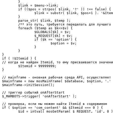
	}

	$link = $menu->link;

	if (($pos = strpos( $link, '?' )) !== false) {

		$link = substr( $link, $pos+1 ). '&Itemid='.$Itemid;

	}

	parse_str( $link, $temp );

	/** это путь, требуется переделать для лучшего управления глобальными переменными */

	foreach ($temp as $k=>$v) {

		$GLOBALS[$k] = $v;

		$_REQUEST[$k] = $v;

		if ($k == 'option') {

			$option = $v;

		}

	}

}

if ( !$Itemid ) {

// когда не найден Itemid, то ему присваивается значени
	$Itemid = 99999999;

} 

// mainframe - оновная рабочая среда API, осуществляет 
$mainframe = new mosMainFrame( $database, $option, '.' 
$mainframe->initSession();

// триггер событий onAfterStart

$_MAMBOTS->trigger( 'onAfterStart' );

// проверка, если мы можем найти Itemid в содержимом

if ( $option == 'com_content' && $Itemid === 0 ) {

	$id = intval( mosGetParam( $_REQUEST, 'id', 0 ) );
