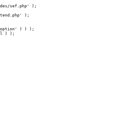
tend.php' );

option' ) ) );

l ) );
