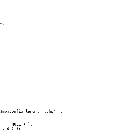
$mosConfig_lang . '.php' );
