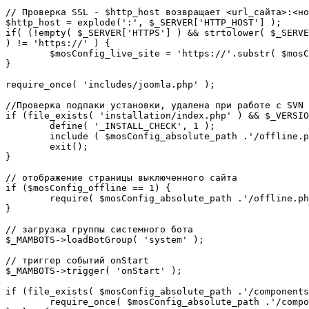
// Проверка SSL - $http_host возвращает <url_сайта>:<но
$http_host = explode(':', $_SERVER['HTTP_HOST'] );

if( (!empty( $_SERVER['HTTPS'] ) && strtolower( $_SERVE
) != 'https://' ) {

	$mosConfig_live_site = 'https://'.substr( $mosConfig_live_site, 7 );

}

require_once( 'includes/joomla.php' );

//Проверка подпаки установки, удалена при работе с SVN

if (file_exists( 'installation/index.php' ) && $_VERSIO
	define( '_INSTALL_CHECK', 1 );

	include ( $mosConfig_absolute_path .'/offline.php');

	exit();

}

// отображение страницы выключенного сайта

if ($mosConfig_offline == 1) {

	require( $mosConfig_absolute_path .'/offline.php' );

}

// загрузка группы системного бота

$_MAMBOTS->loadBotGroup( 'system' );

// триггер событий onStart

$_MAMBOTS->trigger( 'onStart' );

if (file_exists( $mosConfig_absolute_path .'/components
	require_once( $mosConfig_absolute_path .'/components/com_sef/sef.php' );
