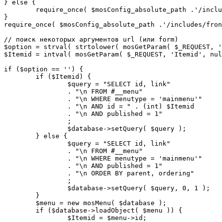
} else {

	require_once( $mosConfig_absolute_path .'/includes/sef.php' );

}

require_once( $mosConfig_absolute_path .'/includes/fron
// поиск некоторых аргументов url (или form)

$option = strval( strtolower( mosGetParam( $_REQUEST, '
$Itemid = intval( mosGetParam( $_REQUEST, 'Itemid', nul
if ($option == '') {

	if ($Itemid) {

		$query = "SELECT id, link"

		. "\n FROM #__menu"

		. "\n WHERE menutype = 'mainmenu'"

		. "\n AND id = " . (int) $Itemid

		. "\n AND published = 1"

		;

		$database->setQuery( $query );

	} else {

		$query = "SELECT id, link"

		. "\n FROM #__menu"

		. "\n WHERE menutype = 'mainmenu'"

		. "\n AND published = 1"

		. "\n ORDER BY parent, ordering"

		;

		$database->setQuery( $query, 0, 1 );

	}

	$menu = new mosMenu( $database );

	if ($database->loadObject( $menu )) {

		$Itemid = $menu->id;
