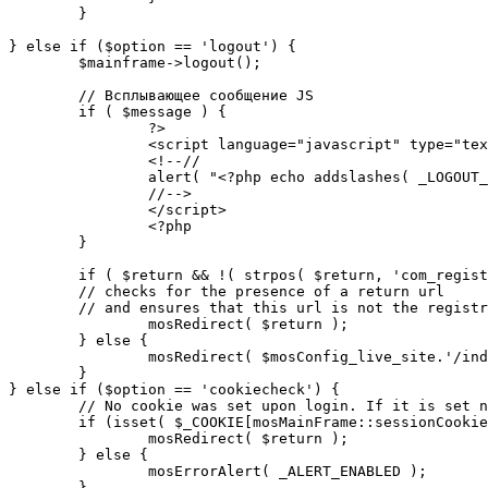
	}

} else if ($option == 'logout') {

	$mainframe->logout();

	// Всплывающее сообщение JS

	if ( $message ) {

		?>

		<script language="javascript" type="text/javascript">

		<!--//

		alert( "<?php echo addslashes( _LOGOUT_SUCCESS ); ?>" );

		//-->

		</script>

		<?php

	}

	if ( $return && !( strpos( $return, 'com_registration' ) || strpos( $return, 'com_login' ) ) ) {

	// checks for the presence of a return url 

	// and ensures that this url is not the registration or logout pages

		mosRedirect( $return );

	} else {

		mosRedirect( $mosConfig_live_site.'/index.php' );

	}

} else if ($option == 'cookiecheck') {

	// No cookie was set upon login. If it is set now, redirect to the given page. Otherwise, show error message.

	if (isset( $_COOKIE[mosMainFrame::sessionCookieName()] )) {

		mosRedirect( $return );

	} else {

		mosErrorAlert( _ALERT_ENABLED );

	}
