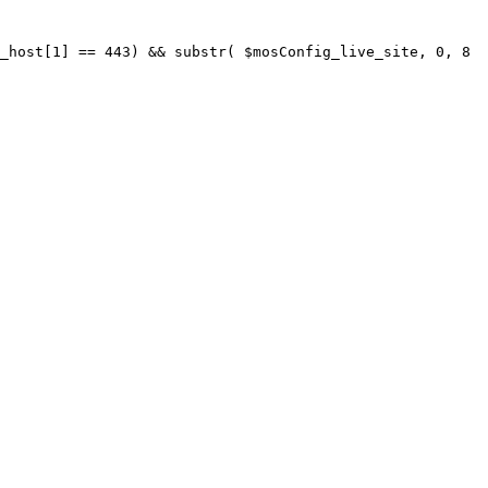
_host[1] == 443) && substr( $mosConfig_live_site, 0, 8 