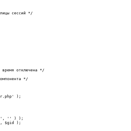
лицы сессий */

 время отключена */

омпонента */

r.php' );
