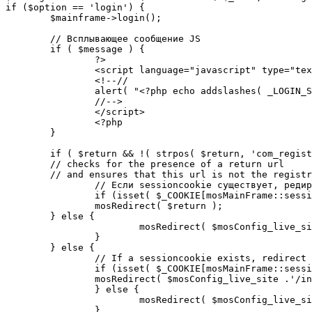
if ($option == 'login') {

	$mainframe->login();

	// Всплывающее сообщение JS

	if ( $message ) {

		?>

		<script language="javascript" type="text/javascript">

		<!--//

		alert( "<?php echo addslashes( _LOGIN_SUCCESS ); ?>" );

		//-->

		</script>

		<?php

	}

	if ( $return && !( strpos( $return, 'com_registration' ) || strpos( $return, 'com_login' ) ) ) {

	// checks for the presence of a return url 

	// and ensures that this url is not the registration or login pages

		// Если sessioncookie существует, редирект на заданную страницу. Otherwise, take an extra round for a cookiecheck

		if (isset( $_COOKIE[mosMainFrame::sessionCookieName()] )) {

		mosRedirect( $return );

	} else {

			mosRedirect( $mosConfig_live_site .'/index.php?option=cookiecheck&return=' . urlencode( $return ) );

		}

	} else {

		// If a sessioncookie exists, redirect to the start page. Otherwise, take an extra round for a cookiecheck

		if (isset( $_COOKIE[mosMainFrame::sessionCookieName()] )) {

		mosRedirect( $mosConfig_live_site .'/index.php' );

		} else {

			mosRedirect( $mosConfig_live_site .'/index.php?option=cookiecheck&return=' . urlencode( $mosConfig_live_site .'/index.php' ) );

		}
