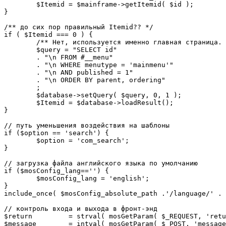
	$Itemid = $mainframe->getItemid( $id );

}

/** до сих пор правильный Itemid?? */

if ( $Itemid === 0 ) {

	/** Нет, используется именно главная страница. */

	$query = "SELECT id"

	. "\n FROM #__menu"

	. "\n WHERE menutype = 'mainmenu'"

	. "\n AND published = 1"

	. "\n ORDER BY parent, ordering"

	;

	$database->setQuery( $query, 0, 1 );

	$Itemid = $database->loadResult();

}

// путь уменьшения воздействия на шаблоны

if ($option == 'search') {

	$option = 'com_search';

}

// загрузка файла английского языка по умолчанию

if ($mosConfig_lang=='') {

	$mosConfig_lang = 'english';

}

include_once( $mosConfig_absolute_path .'/language/' . 
// контроль входа и выхода в фронт-энд 

$return 	= strval( mosGetParam( $_REQUEST, 'return', NULL ) );

$message 	= intval( mosGetParam( $_POST, 'message', 0 ) );
