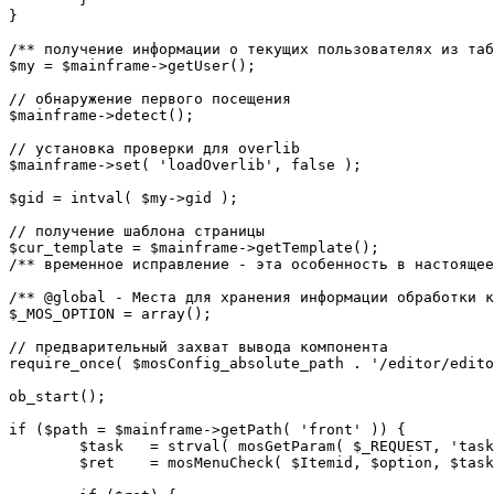
}

/** получение информации о текущих пользователях из таб
$my = $mainframe->getUser();

// обнаружение первого посещения

$mainframe->detect();

// установка проверки для overlib

$mainframe->set( 'loadOverlib', false );

$gid = intval( $my->gid );

// получение шаблона страницы

$cur_template = $mainframe->getTemplate();

/** временное исправление - эта особенность в настоящее
/** @global - Места для хранения информации обработки к
$_MOS_OPTION = array();

// предварительный захват вывода компонента

require_once( $mosConfig_absolute_path . '/editor/edito
ob_start();		 

if ($path = $mainframe->getPath( 'front' )) {

	$task 	= strval( mosGetParam( $_REQUEST, 'task', '' ) );

	$ret 	= mosMenuCheck( $Itemid, $option, $task, $gid );
