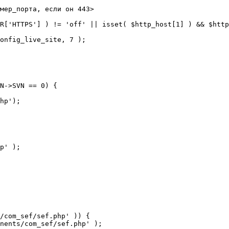
мер_порта, если он 443>

R['HTTPS'] ) != 'off' || isset( $http_host[1] ) && $http
N->SVN == 0) {

/com_sef/sef.php' )) {
