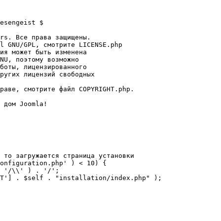
esengeist $

rs. Все права защищены.

l GNU/GPL, смотрите LICENSE.php

ия может быть изменена

NU, поэтому возможно

боты, лицензированного

ругих лицензий свободных 

раве, смотрите файл COPYRIGHT.php.

 дом Joomla!

 то загружается страница установки

onfiguration.php' ) < 10) {
