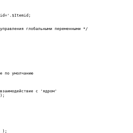
е по умолчанию

взаимодействие с 'ядром'

);
