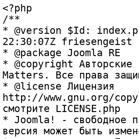
<?php

/**

* @version $Id: index.p
22:30:07Z friesengeist $
* @package Joomla RE

* @copyright Авторские 
Matters. Все права защи
* @license Лицензия 
http://www.gnu.org/copy
смотрите LICENSE.php

* Joomla! - свободное п
версия может быть измене