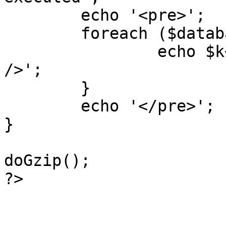
	echo '<pre>';

 	foreach ($database->_log as $k=>$sql) {

 		echo $k+1 . "\n" . $sql . '<hr 
/>';

	}

	echo '</pre>';

}

doGzip();

?>