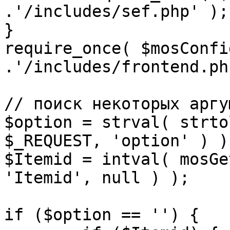
.'/includes/sef.php' );

}

require_once( $mosConfi
.'/includes/frontend.ph
// поиск некоторых аргу
$option = strval( strto
$_REQUEST, 'option' ) ) 
$Itemid = intval( mosGe
'Itemid', null ) );

if ($option == '') {
