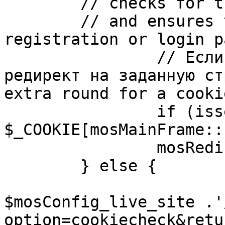
	// checks for the presence of a return url 

	// and ensures that this url is not the 
registration or login pa
		// Если sessioncookie существует, 
редирект на заданную ст
extra round for a cooki
		if (isset( 
$_COOKIE[mosMainFrame::
		mosRedirect( $return );

	} else {

			mosRedirect(
$mosConfig_live_site .'
option=cookiecheck&retu