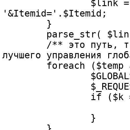
		$link = substr( $link, $pos+1 ). 
'&Itemid='.$Itemid;

	}

	parse_str( $link, $temp );

	/** это путь, требуется переделать для 
лучшего управления глоб
	foreach ($temp as $k=>$v) {

		$GLOBALS[$k] = $v;

		$_REQUEST[$k] = $v;

		if ($k == 'option') {

			$option = $v;
		}

	}
