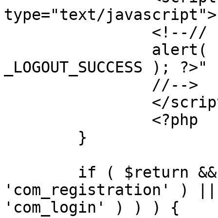
type="text/javascript">

		<!--//

		alert( "<?php echo addslashes( 
_LOGOUT_SUCCESS ); ?>" )
		//-->

		</script>

		<?php

	}

	if ( $return && !( strpos( $return, 
'com_registration' ) ||
'com_login' ) ) ) {
