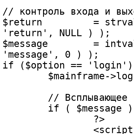
// контроль входа и вых
$return 	= strval( mosGetParam( $_REQUEST, 
'return', NULL ) );

$message 	= intval( mosGetParam( $_POST, 
'message', 0 ) );

if ($option == 'login') 
	$mainframe->login();

	// Всплывающее сообщение JS

	if ( $message ) {

		?>

		<script language="javascript" 