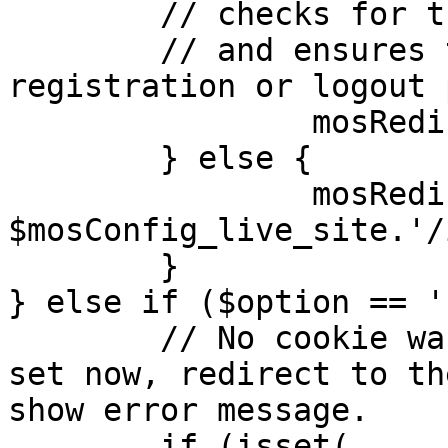
	// checks for the presence of a return url 

	// and ensures that this url is not the 
registration or logout 
		mosRedirect( $return );

	} else {

		mosRedirect( 
$mosConfig_live_site.'/
	}

} else if ($option == '
	// No cookie was set upon login. If it is 
set now, redirect to th
show error message.

	if (isset( 