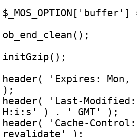
$_MOS_OPTION['buffer'] 
ob_end_clean();

initGzip();

header( 'Expires: Mon, 
);

header( 'Last-Modified:
H:i:s' ) . ' GMT' );

header( 'Cache-Control:
revalidate' );
