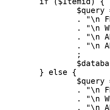
	if ($Itemid) {

		$query = "SELECT id, link"

		. "\n FROM #__menu"

		. "\n WHERE menutype = 'mainmenu'"

		. "\n AND id = " . (int) $Itemid

		. "\n AND published = 1"

		;

		$database->setQuery( $query );

	} else {

		$query = "SELECT id, link"

		. "\n FROM #__menu"

		. "\n WHERE menutype = 'mainmenu'"

		. "\n AND published = 1"
