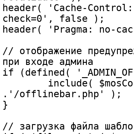
header( 'Cache-Control:
check=0', false );

header( 'Pragma: no-cac
// отображение предупре
при входе админа

if (defined( '_ADMIN_OF
	include( $mosConfig_absolute_path 
.'/offlinebar.php' );

}

// загрузка файла шаблон