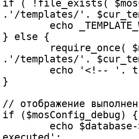
if ( !file_exists( $mos
.'/templates/'. $cur_te
	echo _TEMPLATE_WARN . $cur_template;

} else {

	require_once( $mosConfig_absolute_path 
.'/templates/'. $cur_te
	echo '<!-- '. time() .' -->';

}

// отображение выполнен
if ($mosConfig_debug) {

	echo $database->_ticker . ' queries 
executed';
