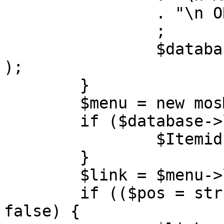
		. "\n ORDER BY parent, ordering"

		;

		$database->setQuery( $query, 0, 1 
);

	}

	$menu = new mosMenu( $database );

	if ($database->loadObject( $menu )) {

		$Itemid = $menu->id;

	}

	$link = $menu->link;

	if (($pos = strpos( $link, '?' )) !== 
false) {
