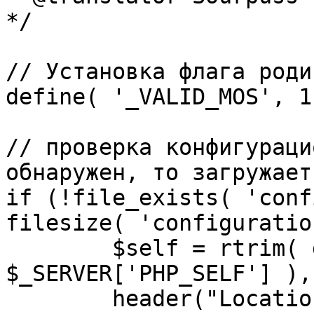
*/

// Установка флага роди
define( '_VALID_MOS', 1 
// проверка конфигураци
обнаружен, то загружает
if (!file_exists( 'conf
filesize( 'configuratio
	$self = rtrim( dirname( 
$_SERVER['PHP_SELF'] ),
	header("Location: http://" . 