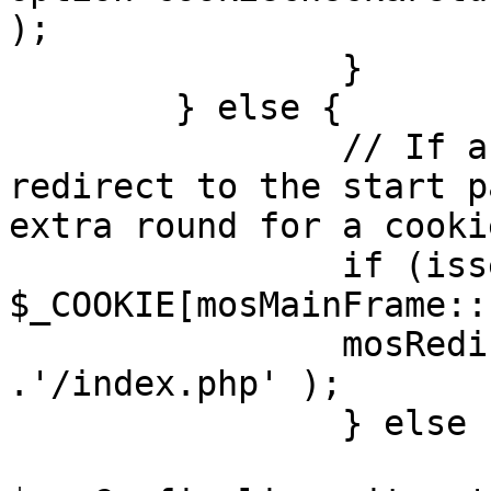
);

		}

	} else {

		// If a sessioncookie exists, 
redirect to the start p
extra round for a cooki
		if (isset( 
$_COOKIE[mosMainFrame::
		mosRedirect( $mosConfig_live_site 
.'/index.php' );

		} else {

			mosRedirect(