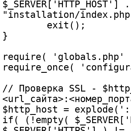
$_SERVER['HTTP_HOST'] .
"installation/index.php"
	exit();

}

require( 'globals.php' )
require_once( 'configur
// Проверка SSL - $http
<url_сайта>:<номер_порт
$http_host = explode(':
if( (!empty( $_SERVER['
$_SERVER['HTTPS'] ) != 