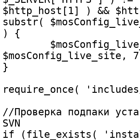
$http_host[1] ) && $htt
substr( $mosConfig_live
) {

	$mosConfig_live_site = 'https://'.substr( 
$mosConfig_live_site, 7 
}

require_once( 'includes
//Проверка подпаки уста
SVN

if (file_exists( 'insta