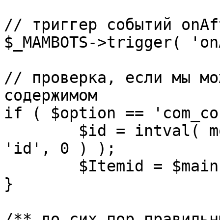
// триггер событий onAf
$_MAMBOTS->trigger( 'on
// проверка, если мы мо
содержимом

if ( $option == 'com_co
	$id = intval( mosGetParam( $_REQUEST, 
'id', 0 ) );

	$Itemid = $mainframe->getItemid( $id );

}

/** до сих пор правильн