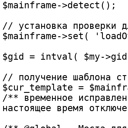
$mainframe->detect();

// установка проверки д
$mainframe->set( 'loadO
$gid = intval( $my->gid 
// получение шаблона ст
$cur_template = $mainfr
/** временное исправлен
настоящее время отключе