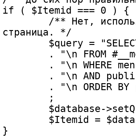
if ( $Itemid === 0 ) {

	/** Нет, используется именно главная 
страница. */

	$query = "SELECT id"

	. "\n FROM #__menu"

	. "\n WHERE menutype = 'mainmenu'"

	. "\n AND published = 1"

	. "\n ORDER BY parent, ordering"

	;

	$database->setQuery( $query, 0, 1 );

	$Itemid = $database->loadResult();

}
