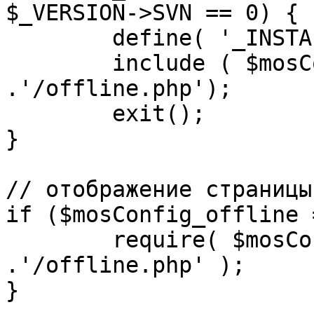
$_VERSION->SVN == 0) {

	define( '_INSTALL_CHECK', 1 );

	include ( $mosConfig_absolute_path 
.'/offline.php');

	exit();

}

// отображение страницы
if ($mosConfig_offline 
	require( $mosConfig_absolute_path 
.'/offline.php' );

}
