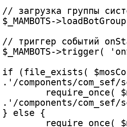
// загрузка группы сист
$_MAMBOTS->loadBotGroup
// триггер событий onSta
$_MAMBOTS->trigger( 'on
if (file_exists( $mosCo
.'/components/com_sef/s
	require_once( $mosConfig_absolute_path 
.'/components/com_sef/s
} else {

	require_once( $mosConfig_absolute_path 