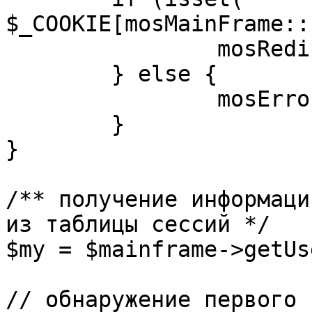
$_COOKIE[mosMainFrame::
		mosRedirect( $return );

	} else {

		mosErrorAlert( _ALERT_ENABLED );

	}

}

/** получение информаци
из таблицы сессий */

$my = $mainframe->getUs
// обнаружение первого 