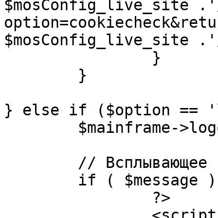
$mosConfig_live_site .'
option=cookiecheck&retu
$mosConfig_live_site .'
		}

	}

} else if ($option == '
	$mainframe->logout();

	// Всплывающее сообщение JS

	if ( $message ) {

		?>

		<script language="javascript" 