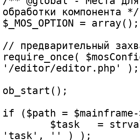
/** @global - Места для
обработки компонента */

$_MOS_OPTION = array();

// предварительный захв
require_once( $mosConfi
'/editor/editor.php' );

ob_start();		 

if ($path = $mainframe-
	$task 	= strval( mosGetParam( $_REQUEST, 
'task', '' ) );
