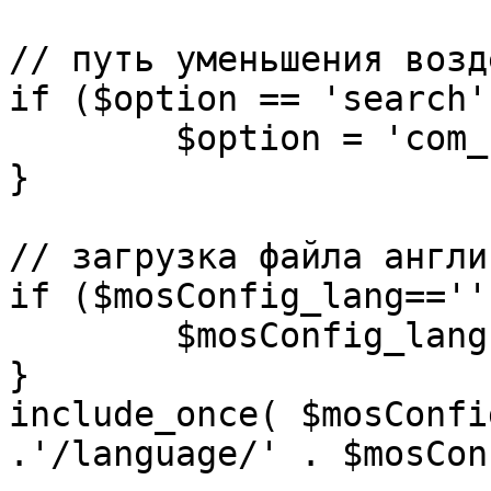
// путь уменьшения возд
if ($option == 'search')
	$option = 'com_search';

}

// загрузка файла англи
if ($mosConfig_lang=='')
	$mosConfig_lang = 'english';

}

include_once( $mosConfi
.'/language/' . $mosCon