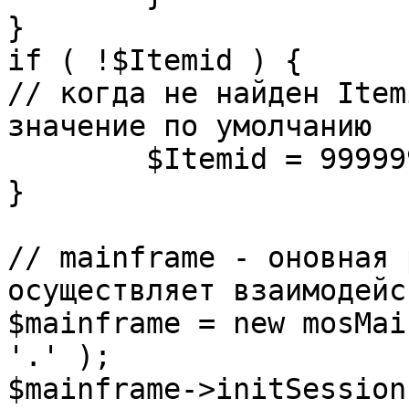
}

if ( !$Itemid ) {

// когда не найден Item
значение по умолчанию

	$Itemid = 99999999;

} 

// mainframe - оновная 
осуществляет взаимодейс
$mainframe = new mosMai
'.' );

$mainframe->initSession(