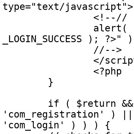
type="text/javascript">

		<!--//

		alert( "<?php echo addslashes( 
_LOGIN_SUCCESS ); ?>" );
		//-->

		</script>

		<?php

	}

	if ( $return && !( strpos( $return, 
'com_registration' ) ||
'com_login' ) ) ) {
