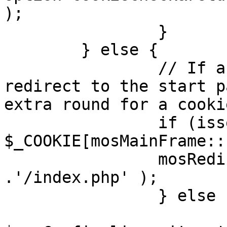
);

		}

	} else {

		// If a sessioncookie exists, 
redirect to the start p
extra round for a cooki
		if (isset( 
$_COOKIE[mosMainFrame::
		mosRedirect( $mosConfig_live_site 
.'/index.php' );

		} else {

			mosRedirect(