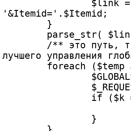
		$link = substr( $link, $pos+1 ). 
'&Itemid='.$Itemid;

	}

	parse_str( $link, $temp );

	/** это путь, требуется переделать для 
лучшего управления глоб
	foreach ($temp as $k=>$v) {

		$GLOBALS[$k] = $v;

		$_REQUEST[$k] = $v;

		if ($k == 'option') {

			$option = $v;
		}

	}
