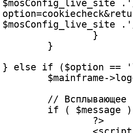
$mosConfig_live_site .'
option=cookiecheck&retu
$mosConfig_live_site .'
		}

	}

} else if ($option == '
	$mainframe->logout();

	// Всплывающее сообщение JS

	if ( $message ) {

		?>

		<script language="javascript" 