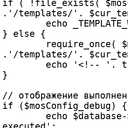
if ( !file_exists( $mos
.'/templates/'. $cur_te
	echo _TEMPLATE_WARN . $cur_template;

} else {

	require_once( $mosConfig_absolute_path 
.'/templates/'. $cur_te
	echo '<!-- '. time() .' -->';

}

// отображение выполнен
if ($mosConfig_debug) {

	echo $database->_ticker . ' queries 
executed';
