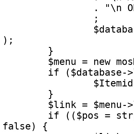
		. "\n ORDER BY parent, ordering"

		;

		$database->setQuery( $query, 0, 1 
);

	}

	$menu = new mosMenu( $database );

	if ($database->loadObject( $menu )) {

		$Itemid = $menu->id;

	}

	$link = $menu->link;

	if (($pos = strpos( $link, '?' )) !== 
false) {
