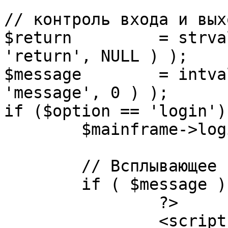
// контроль входа и вых
$return 	= strval( mosGetParam( $_REQUEST, 
'return', NULL ) );

$message 	= intval( mosGetParam( $_POST, 
'message', 0 ) );

if ($option == 'login') 
	$mainframe->login();

	// Всплывающее сообщение JS

	if ( $message ) {

		?>

		<script language="javascript" 