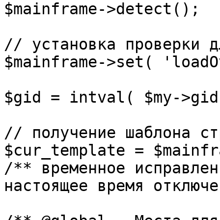
$mainframe->detect();

// установка проверки д
$mainframe->set( 'loadO
$gid = intval( $my->gid 
// получение шаблона ст
$cur_template = $mainfr
/** временное исправлен
настоящее время отключе