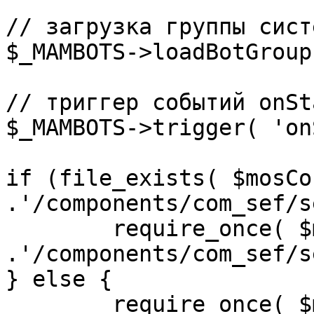
// загрузка группы сист
$_MAMBOTS->loadBotGroup
// триггер событий onSta
$_MAMBOTS->trigger( 'on
if (file_exists( $mosCo
.'/components/com_sef/s
	require_once( $mosConfig_absolute_path 
.'/components/com_sef/s
} else {

	require_once( $mosConfig_absolute_path 