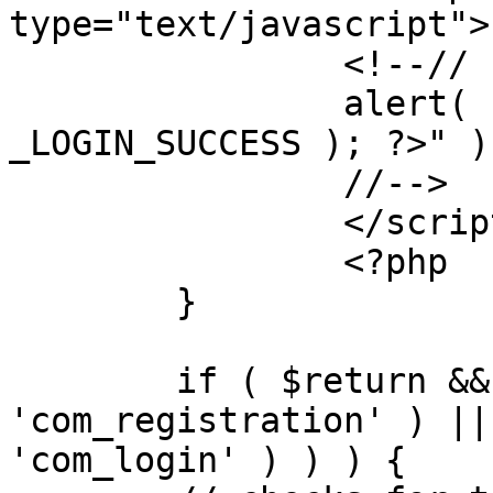
type="text/javascript">

		<!--//

		alert( "<?php echo addslashes( 
_LOGIN_SUCCESS ); ?>" );
		//-->

		</script>

		<?php

	}

	if ( $return && !( strpos( $return, 
'com_registration' ) ||
'com_login' ) ) ) {
