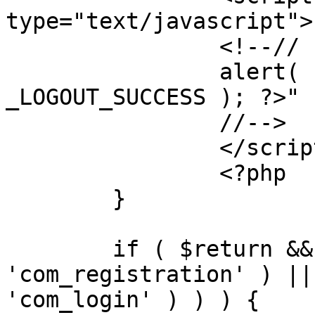
type="text/javascript">

		<!--//

		alert( "<?php echo addslashes( 
_LOGOUT_SUCCESS ); ?>" )
		//-->

		</script>

		<?php

	}

	if ( $return && !( strpos( $return, 
'com_registration' ) ||
'com_login' ) ) ) {
