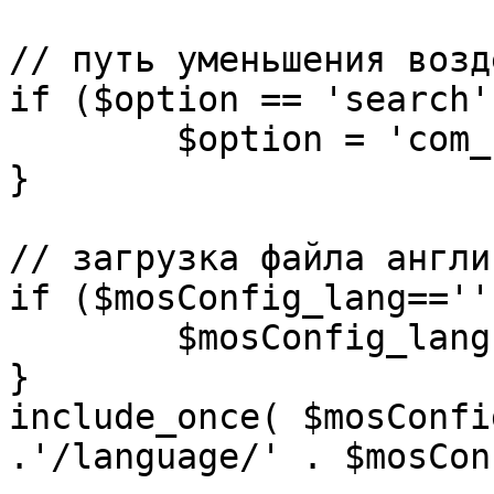
// путь уменьшения возд
if ($option == 'search')
	$option = 'com_search';

}

// загрузка файла англи
if ($mosConfig_lang=='')
	$mosConfig_lang = 'english';

}

include_once( $mosConfi
.'/language/' . $mosCon