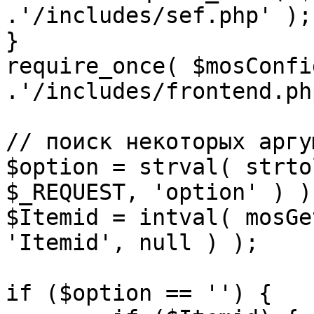
.'/includes/sef.php' );

}

require_once( $mosConfi
.'/includes/frontend.ph
// поиск некоторых аргу
$option = strval( strto
$_REQUEST, 'option' ) ) 
$Itemid = intval( mosGe
'Itemid', null ) );

if ($option == '') {
