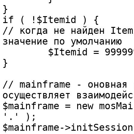
}

if ( !$Itemid ) {

// когда не найден Item
значение по умолчанию

	$Itemid = 99999999;

} 

// mainframe - оновная 
осуществляет взаимодейс
$mainframe = new mosMai
'.' );

$mainframe->initSession(