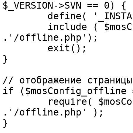
$_VERSION->SVN == 0) {

	define( '_INSTALL_CHECK', 1 );

	include ( $mosConfig_absolute_path 
.'/offline.php');

	exit();

}

// отображение страницы
if ($mosConfig_offline 
	require( $mosConfig_absolute_path 
.'/offline.php' );

}
