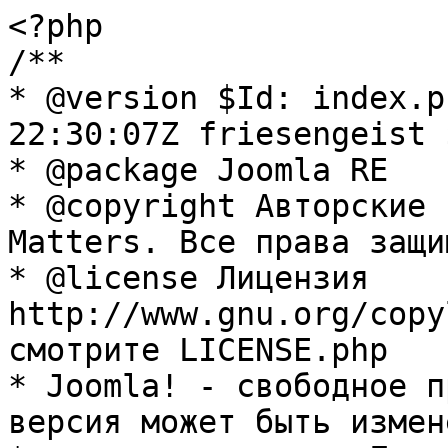
<?php

/**

* @version $Id: index.p
22:30:07Z friesengeist $
* @package Joomla RE

* @copyright Авторские 
Matters. Все права защи
* @license Лицензия 
http://www.gnu.org/copy
смотрите LICENSE.php

* Joomla! - свободное п
версия может быть измене