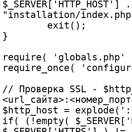
$_SERVER['HTTP_HOST'] .
"installation/index.php"
	exit();

}

require( 'globals.php' )
require_once( 'configur
// Проверка SSL - $http
<url_сайта>:<номер_порт
$http_host = explode(':
if( (!empty( $_SERVER['
$_SERVER['HTTPS'] ) != 