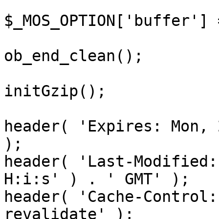
$_MOS_OPTION['buffer'] 
ob_end_clean();

initGzip();

header( 'Expires: Mon, 
);

header( 'Last-Modified:
H:i:s' ) . ' GMT' );

header( 'Cache-Control:
revalidate' );
