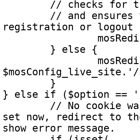
	// checks for the presence of a return url 

	// and ensures that this url is not the 
registration or logout 
		mosRedirect( $return );

	} else {

		mosRedirect( 
$mosConfig_live_site.'/
	}

} else if ($option == '
	// No cookie was set upon login. If it is 
set now, redirect to th
show error message.

	if (isset( 