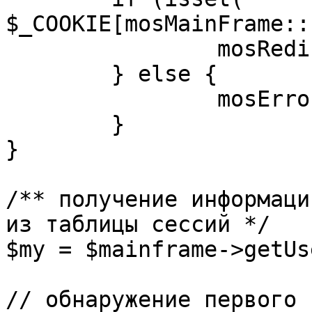
$_COOKIE[mosMainFrame::
		mosRedirect( $return );

	} else {

		mosErrorAlert( _ALERT_ENABLED );

	}

}

/** получение информаци
из таблицы сессий */

$my = $mainframe->getUs
// обнаружение первого 