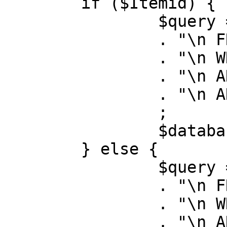
	if ($Itemid) {

		$query = "SELECT id, link"

		. "\n FROM #__menu"

		. "\n WHERE menutype = 'mainmenu'"

		. "\n AND id = " . (int) $Itemid

		. "\n AND published = 1"

		;

		$database->setQuery( $query );

	} else {

		$query = "SELECT id, link"

		. "\n FROM #__menu"

		. "\n WHERE menutype = 'mainmenu'"

		. "\n AND published = 1"
