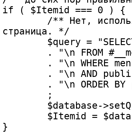
if ( $Itemid === 0 ) {

	/** Нет, используется именно главная 
страница. */

	$query = "SELECT id"

	. "\n FROM #__menu"

	. "\n WHERE menutype = 'mainmenu'"

	. "\n AND published = 1"

	. "\n ORDER BY parent, ordering"

	;

	$database->setQuery( $query, 0, 1 );

	$Itemid = $database->loadResult();

}
