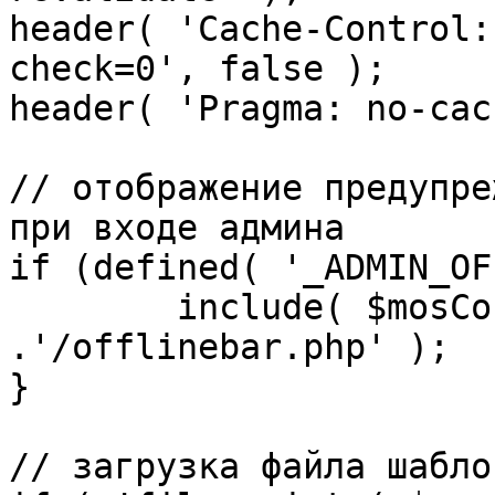
header( 'Cache-Control:
check=0', false );

header( 'Pragma: no-cac
// отображение предупре
при входе админа

if (defined( '_ADMIN_OF
	include( $mosConfig_absolute_path 
.'/offlinebar.php' );

}

// загрузка файла шаблон