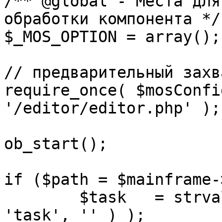
/** @global - Места для
обработки компонента */

$_MOS_OPTION = array();

// предварительный захв
require_once( $mosConfi
'/editor/editor.php' );

ob_start();		 

if ($path = $mainframe-
	$task 	= strval( mosGetParam( $_REQUEST, 
'task', '' ) );
