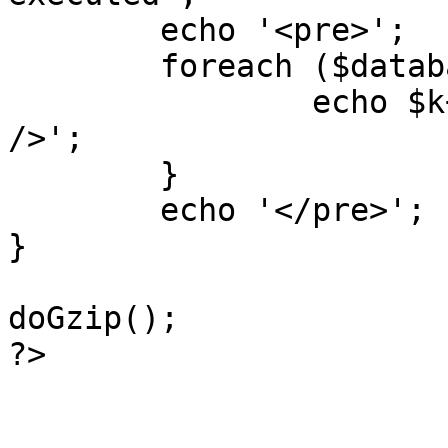
	echo '<pre>';

 	foreach ($database->_log as $k=>$sql) {

 		echo $k+1 . "\n" . $sql . '<hr 
/>';

	}

	echo '</pre>';

}

doGzip();

?>