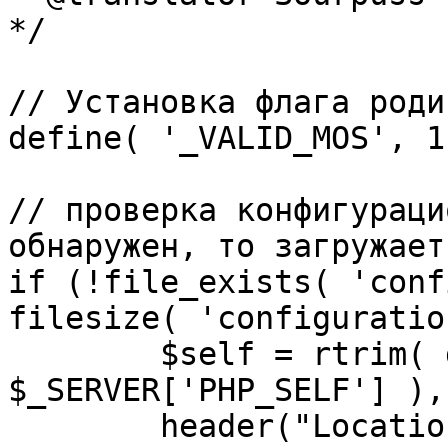
*/

// Установка флага роди
define( '_VALID_MOS', 1 
// проверка конфигураци
обнаружен, то загружает
if (!file_exists( 'conf
filesize( 'configuratio
	$self = rtrim( dirname( 
$_SERVER['PHP_SELF'] ),
	header("Location: http://" . 