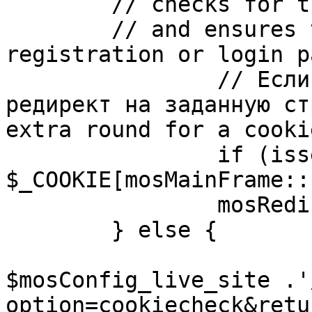
	// checks for the presence of a return url 

	// and ensures that this url is not the 
registration or login pa
		// Если sessioncookie существует, 
редирект на заданную ст
extra round for a cooki
		if (isset( 
$_COOKIE[mosMainFrame::
		mosRedirect( $return );

	} else {

			mosRedirect(
$mosConfig_live_site .'
option=cookiecheck&retu