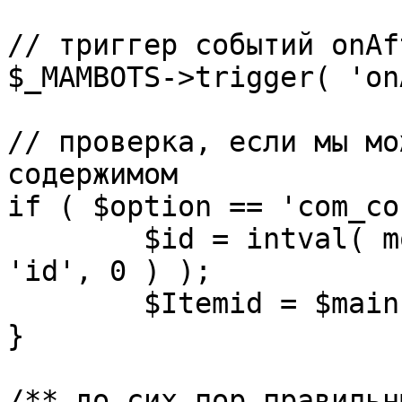
// триггер событий onAf
$_MAMBOTS->trigger( 'on
// проверка, если мы мо
содержимом

if ( $option == 'com_co
	$id = intval( mosGetParam( $_REQUEST, 
'id', 0 ) );

	$Itemid = $mainframe->getItemid( $id );

}

/** до сих пор правильн