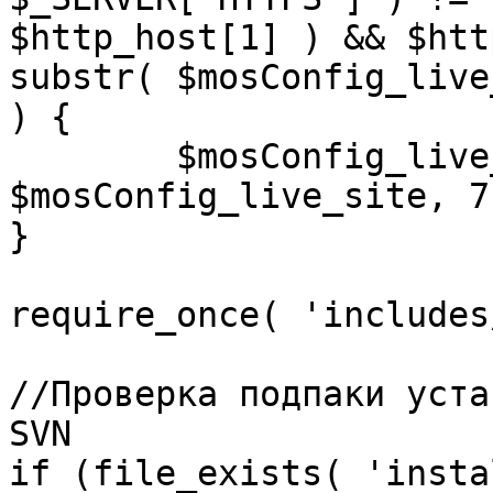
$http_host[1] ) && $htt
substr( $mosConfig_live
) {

	$mosConfig_live_site = 'https://'.substr( 
$mosConfig_live_site, 7 
}

require_once( 'includes
//Проверка подпаки уста
SVN

if (file_exists( 'insta