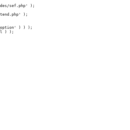
tend.php' );

option' ) ) );

l ) );
