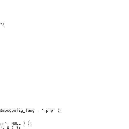
$mosConfig_lang . '.php' );
