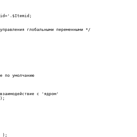
е по умолчанию

взаимодействие с 'ядром'

);
