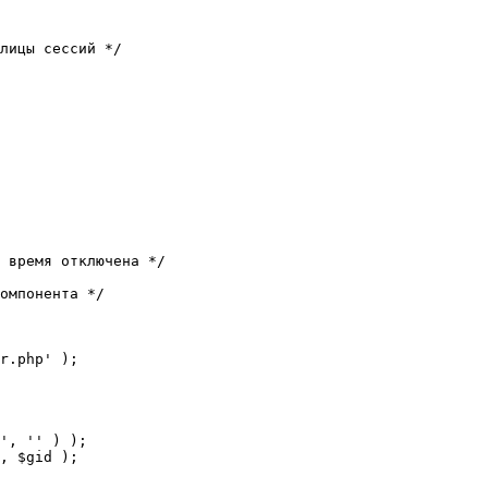
лицы сессий */

 время отключена */

омпонента */

r.php' );
