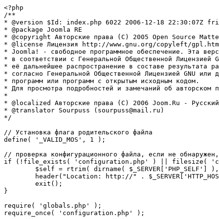
<?php

/**

* @version $Id: index.php 6022 2006-12-18 22:30:07Z fri
* @package Joomla RE

* @copyright Авторские права (C) 2005 Open Source Matte
* @license Лицензия http://www.gnu.org/copyleft/gpl.htm
* Joomla! - свободное программное обеспечение. Эта верс
* в соответствии с Генеральной Общественной Лицензией G
* её дальнейшее распространение в составе результата ра
* согласно Генеральной Общественной Лицензией GNU или д
* программ или программ с открытым исходным кодом.

* Для просмотра подробностей и замечаний об авторском п
* 

* @localized Авторские права (C) 2006 Joom.Ru - Русский
* @translator Sourpuss (sourpuss@mail.ru)

*/

// Установка флага родительского файла 

define( '_VALID_MOS', 1 );

// проверка конфигурационного файла, если не обнаружен,
if (!file_exists( 'configuration.php' ) || filesize( 'c
	$self = rtrim( dirname( $_SERVER['PHP_SELF'] ), '/\\' ) . '/';

	header("Location: http://" . $_SERVER['HTTP_HOST'] . $self . "installation/index.php" );

	exit();

}

require( 'globals.php' );

require_once( 'configuration.php' );
