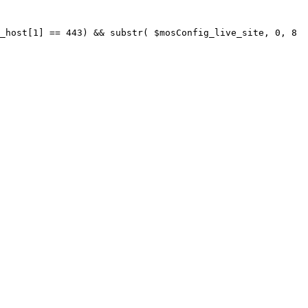
_host[1] == 443) && substr( $mosConfig_live_site, 0, 8 