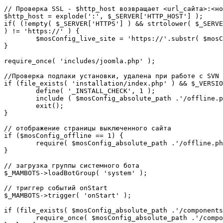
// Проверка SSL - $http_host возвращает <url_сайта>:<но
$http_host = explode(':', $_SERVER['HTTP_HOST'] );

if( (!empty( $_SERVER['HTTPS'] ) && strtolower( $_SERVE
) != 'https://' ) {

	$mosConfig_live_site = 'https://'.substr( $mosConfig_live_site, 7 );

}

require_once( 'includes/joomla.php' );

//Проверка подпаки установки, удалена при работе с SVN

if (file_exists( 'installation/index.php' ) && $_VERSIO
	define( '_INSTALL_CHECK', 1 );

	include ( $mosConfig_absolute_path .'/offline.php');

	exit();

}

// отображение страницы выключенного сайта

if ($mosConfig_offline == 1) {

	require( $mosConfig_absolute_path .'/offline.php' );

}

// загрузка группы системного бота

$_MAMBOTS->loadBotGroup( 'system' );

// триггер событий onStart

$_MAMBOTS->trigger( 'onStart' );

if (file_exists( $mosConfig_absolute_path .'/components
	require_once( $mosConfig_absolute_path .'/components/com_sef/sef.php' );
