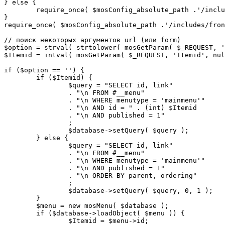
} else {

	require_once( $mosConfig_absolute_path .'/includes/sef.php' );

}

require_once( $mosConfig_absolute_path .'/includes/fron
// поиск некоторых аргументов url (или form)

$option = strval( strtolower( mosGetParam( $_REQUEST, '
$Itemid = intval( mosGetParam( $_REQUEST, 'Itemid', nul
if ($option == '') {

	if ($Itemid) {

		$query = "SELECT id, link"

		. "\n FROM #__menu"

		. "\n WHERE menutype = 'mainmenu'"

		. "\n AND id = " . (int) $Itemid

		. "\n AND published = 1"

		;

		$database->setQuery( $query );

	} else {

		$query = "SELECT id, link"

		. "\n FROM #__menu"

		. "\n WHERE menutype = 'mainmenu'"

		. "\n AND published = 1"

		. "\n ORDER BY parent, ordering"

		;

		$database->setQuery( $query, 0, 1 );

	}

	$menu = new mosMenu( $database );

	if ($database->loadObject( $menu )) {

		$Itemid = $menu->id;
