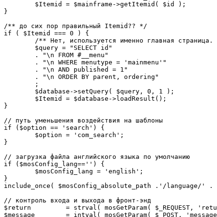
	$Itemid = $mainframe->getItemid( $id );

}

/** до сих пор правильный Itemid?? */

if ( $Itemid === 0 ) {

	/** Нет, используется именно главная страница. */

	$query = "SELECT id"

	. "\n FROM #__menu"

	. "\n WHERE menutype = 'mainmenu'"

	. "\n AND published = 1"

	. "\n ORDER BY parent, ordering"

	;

	$database->setQuery( $query, 0, 1 );

	$Itemid = $database->loadResult();

}

// путь уменьшения воздействия на шаблоны

if ($option == 'search') {

	$option = 'com_search';

}

// загрузка файла английского языка по умолчанию

if ($mosConfig_lang=='') {

	$mosConfig_lang = 'english';

}

include_once( $mosConfig_absolute_path .'/language/' . 
// контроль входа и выхода в фронт-энд 

$return 	= strval( mosGetParam( $_REQUEST, 'return', NULL ) );

$message 	= intval( mosGetParam( $_POST, 'message', 0 ) );
