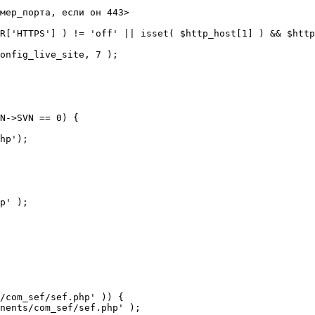
мер_порта, если он 443>

R['HTTPS'] ) != 'off' || isset( $http_host[1] ) && $http
N->SVN == 0) {

/com_sef/sef.php' )) {
