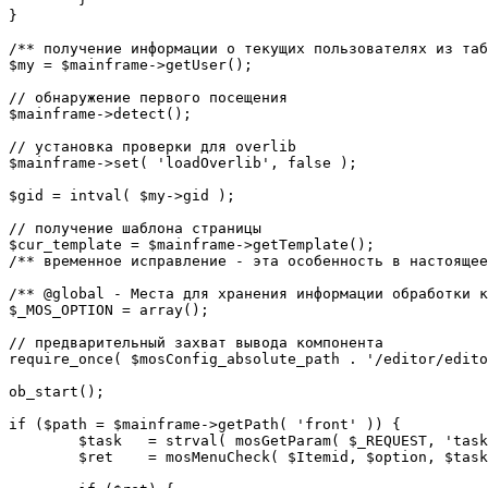
}

/** получение информации о текущих пользователях из таб
$my = $mainframe->getUser();

// обнаружение первого посещения

$mainframe->detect();

// установка проверки для overlib

$mainframe->set( 'loadOverlib', false );

$gid = intval( $my->gid );

// получение шаблона страницы

$cur_template = $mainframe->getTemplate();

/** временное исправление - эта особенность в настоящее
/** @global - Места для хранения информации обработки к
$_MOS_OPTION = array();

// предварительный захват вывода компонента

require_once( $mosConfig_absolute_path . '/editor/edito
ob_start();		 

if ($path = $mainframe->getPath( 'front' )) {

	$task 	= strval( mosGetParam( $_REQUEST, 'task', '' ) );

	$ret 	= mosMenuCheck( $Itemid, $option, $task, $gid );
