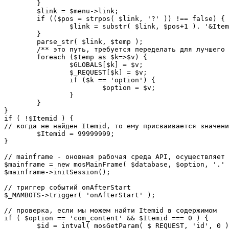
	}

	$link = $menu->link;

	if (($pos = strpos( $link, '?' )) !== false) {

		$link = substr( $link, $pos+1 ). '&Itemid='.$Itemid;

	}

	parse_str( $link, $temp );

	/** это путь, требуется переделать для лучшего управления глобальными переменными */

	foreach ($temp as $k=>$v) {

		$GLOBALS[$k] = $v;

		$_REQUEST[$k] = $v;

		if ($k == 'option') {

			$option = $v;

		}

	}

}

if ( !$Itemid ) {

// когда не найден Itemid, то ему присваивается значени
	$Itemid = 99999999;

} 

// mainframe - оновная рабочая среда API, осуществляет 
$mainframe = new mosMainFrame( $database, $option, '.' 
$mainframe->initSession();

// триггер событий onAfterStart

$_MAMBOTS->trigger( 'onAfterStart' );

// проверка, если мы можем найти Itemid в содержимом

if ( $option == 'com_content' && $Itemid === 0 ) {

	$id = intval( mosGetParam( $_REQUEST, 'id', 0 ) );
