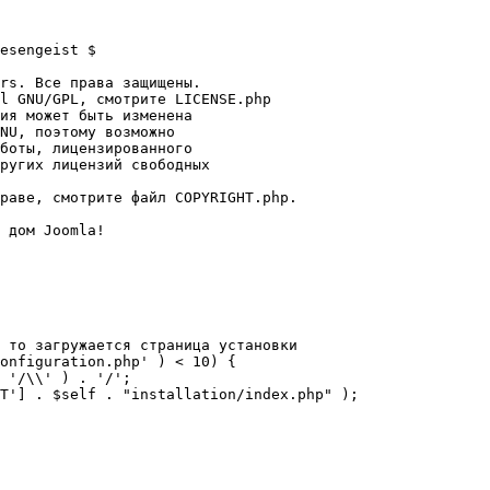
esengeist $

rs. Все права защищены.

l GNU/GPL, смотрите LICENSE.php

ия может быть изменена

NU, поэтому возможно

боты, лицензированного

ругих лицензий свободных 

раве, смотрите файл COPYRIGHT.php.

 дом Joomla!

 то загружается страница установки

onfiguration.php' ) < 10) {
