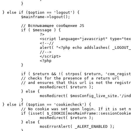
	}

} else if ($option == 'logout') {

	$mainframe->logout();

	// Всплывающее сообщение JS

	if ( $message ) {

		?>

		<script language="javascript" type="text/javascript">

		<!--//

		alert( "<?php echo addslashes( _LOGOUT_SUCCESS ); ?>" );

		//-->

		</script>

		<?php

	}

	if ( $return && !( strpos( $return, 'com_registration' ) || strpos( $return, 'com_login' ) ) ) {

	// checks for the presence of a return url 

	// and ensures that this url is not the registration or logout pages

		mosRedirect( $return );

	} else {

		mosRedirect( $mosConfig_live_site.'/index.php' );

	}

} else if ($option == 'cookiecheck') {

	// No cookie was set upon login. If it is set now, redirect to the given page. Otherwise, show error message.

	if (isset( $_COOKIE[mosMainFrame::sessionCookieName()] )) {

		mosRedirect( $return );

	} else {

		mosErrorAlert( _ALERT_ENABLED );

	}
