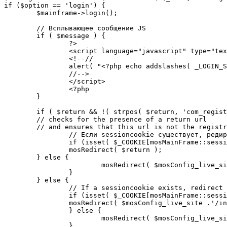
if ($option == 'login') {

	$mainframe->login();

	// Всплывающее сообщение JS

	if ( $message ) {

		?>

		<script language="javascript" type="text/javascript">

		<!--//

		alert( "<?php echo addslashes( _LOGIN_SUCCESS ); ?>" );

		//-->

		</script>

		<?php

	}

	if ( $return && !( strpos( $return, 'com_registration' ) || strpos( $return, 'com_login' ) ) ) {

	// checks for the presence of a return url 

	// and ensures that this url is not the registration or login pages

		// Если sessioncookie существует, редирект на заданную страницу. Otherwise, take an extra round for a cookiecheck

		if (isset( $_COOKIE[mosMainFrame::sessionCookieName()] )) {

		mosRedirect( $return );

	} else {

			mosRedirect( $mosConfig_live_site .'/index.php?option=cookiecheck&return=' . urlencode( $return ) );

		}

	} else {

		// If a sessioncookie exists, redirect to the start page. Otherwise, take an extra round for a cookiecheck

		if (isset( $_COOKIE[mosMainFrame::sessionCookieName()] )) {

		mosRedirect( $mosConfig_live_site .'/index.php' );

		} else {

			mosRedirect( $mosConfig_live_site .'/index.php?option=cookiecheck&return=' . urlencode( $mosConfig_live_site .'/index.php' ) );

		}
