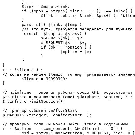
	}

	$link = $menu->link;

	if (($pos = strpos( $link, '?' )) !== false) {

		$link = substr( $link, $pos+1 ). '&Itemid='.$Itemid;

	}

	parse_str( $link, $temp );

	/** это путь, требуется переделать для лучшего управления глобальными переменными */

	foreach ($temp as $k=>$v) {

		$GLOBALS[$k] = $v;

		$_REQUEST[$k] = $v;

		if ($k == 'option') {

			$option = $v;

		}

	}

}

if ( !$Itemid ) {

// когда не найден Itemid, то ему присваивается значени
	$Itemid = 99999999;

} 

// mainframe - оновная рабочая среда API, осуществляет 
$mainframe = new mosMainFrame( $database, $option, '.' 
$mainframe->initSession();

// триггер событий onAfterStart

$_MAMBOTS->trigger( 'onAfterStart' );

// проверка, если мы можем найти Itemid в содержимом

if ( $option == 'com_content' && $Itemid === 0 ) {

	$id = intval( mosGetParam( $_REQUEST, 'id', 0 ) );
