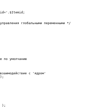
е по умолчанию

взаимодействие с 'ядром'

);
