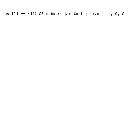
_host[1] == 443) && substr( $mosConfig_live_site, 0, 8 