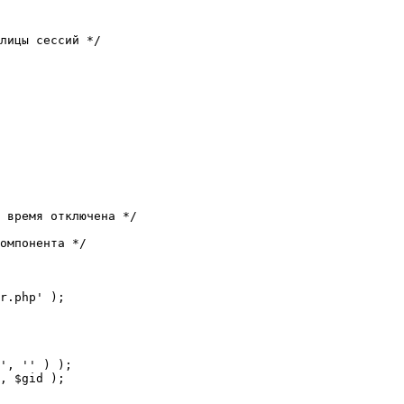
лицы сессий */

 время отключена */

омпонента */

r.php' );
