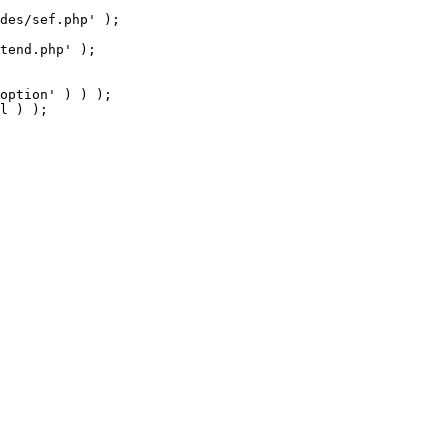
tend.php' );

option' ) ) );

l ) );
