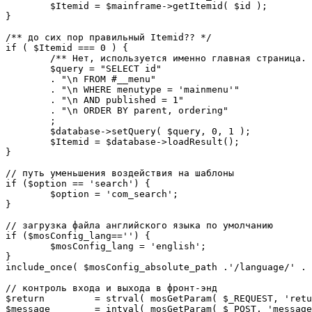
	$Itemid = $mainframe->getItemid( $id );

}

/** до сих пор правильный Itemid?? */

if ( $Itemid === 0 ) {

	/** Нет, используется именно главная страница. */

	$query = "SELECT id"

	. "\n FROM #__menu"

	. "\n WHERE menutype = 'mainmenu'"

	. "\n AND published = 1"

	. "\n ORDER BY parent, ordering"

	;

	$database->setQuery( $query, 0, 1 );

	$Itemid = $database->loadResult();

}

// путь уменьшения воздействия на шаблоны

if ($option == 'search') {

	$option = 'com_search';

}

// загрузка файла английского языка по умолчанию

if ($mosConfig_lang=='') {

	$mosConfig_lang = 'english';

}

include_once( $mosConfig_absolute_path .'/language/' . 
// контроль входа и выхода в фронт-энд 

$return 	= strval( mosGetParam( $_REQUEST, 'return', NULL ) );

$message 	= intval( mosGetParam( $_POST, 'message', 0 ) );
