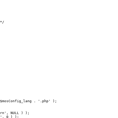
$mosConfig_lang . '.php' );
