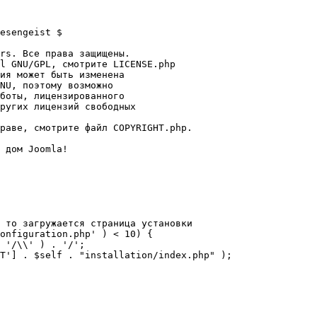
esengeist $

rs. Все права защищены.

l GNU/GPL, смотрите LICENSE.php

ия может быть изменена

NU, поэтому возможно

боты, лицензированного

ругих лицензий свободных 

раве, смотрите файл COPYRIGHT.php.

 дом Joomla!

 то загружается страница установки

onfiguration.php' ) < 10) {
