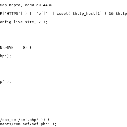
мер_порта, если он 443>

R['HTTPS'] ) != 'off' || isset( $http_host[1] ) && $http
N->SVN == 0) {

/com_sef/sef.php' )) {
