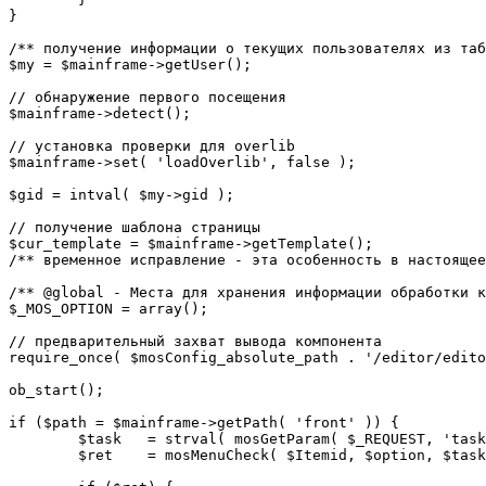
}

/** получение информации о текущих пользователях из таб
$my = $mainframe->getUser();

// обнаружение первого посещения

$mainframe->detect();

// установка проверки для overlib

$mainframe->set( 'loadOverlib', false );

$gid = intval( $my->gid );

// получение шаблона страницы

$cur_template = $mainframe->getTemplate();

/** временное исправление - эта особенность в настоящее
/** @global - Места для хранения информации обработки к
$_MOS_OPTION = array();

// предварительный захват вывода компонента

require_once( $mosConfig_absolute_path . '/editor/edito
ob_start();		 

if ($path = $mainframe->getPath( 'front' )) {

	$task 	= strval( mosGetParam( $_REQUEST, 'task', '' ) );

	$ret 	= mosMenuCheck( $Itemid, $option, $task, $gid );
