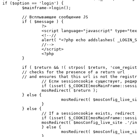
if ($option == 'login') {

	$mainframe->login();

	// Всплывающее сообщение JS

	if ( $message ) {

		?>

		<script language="javascript" type="text/javascript">

		<!--//

		alert( "<?php echo addslashes( _LOGIN_SUCCESS ); ?>" );

		//-->

		</script>

		<?php

	}

	if ( $return && !( strpos( $return, 'com_registration' ) || strpos( $return, 'com_login' ) ) ) {

	// checks for the presence of a return url 

	// and ensures that this url is not the registration or login pages

		// Если sessioncookie существует, редирект на заданную страницу. Otherwise, take an extra round for a cookiecheck

		if (isset( $_COOKIE[mosMainFrame::sessionCookieName()] )) {

		mosRedirect( $return );

	} else {

			mosRedirect( $mosConfig_live_site .'/index.php?option=cookiecheck&return=' . urlencode( $return ) );

		}

	} else {

		// If a sessioncookie exists, redirect to the start page. Otherwise, take an extra round for a cookiecheck

		if (isset( $_COOKIE[mosMainFrame::sessionCookieName()] )) {

		mosRedirect( $mosConfig_live_site .'/index.php' );

		} else {

			mosRedirect( $mosConfig_live_site .'/index.php?option=cookiecheck&return=' . urlencode( $mosConfig_live_site .'/index.php' ) );

		}
