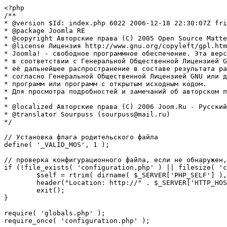
<?php

/**

* @version $Id: index.php 6022 2006-12-18 22:30:07Z fri
* @package Joomla RE

* @copyright Авторские права (C) 2005 Open Source Matte
* @license Лицензия http://www.gnu.org/copyleft/gpl.htm
* Joomla! - свободное программное обеспечение. Эта верс
* в соответствии с Генеральной Общественной Лицензией G
* её дальнейшее распространение в составе результата ра
* согласно Генеральной Общественной Лицензией GNU или д
* программ или программ с открытым исходным кодом.

* Для просмотра подробностей и замечаний об авторском п
* 

* @localized Авторские права (C) 2006 Joom.Ru - Русский
* @translator Sourpuss (sourpuss@mail.ru)

*/

// Установка флага родительского файла 

define( '_VALID_MOS', 1 );

// проверка конфигурационного файла, если не обнаружен,
if (!file_exists( 'configuration.php' ) || filesize( 'c
	$self = rtrim( dirname( $_SERVER['PHP_SELF'] ), '/\\' ) . '/';

	header("Location: http://" . $_SERVER['HTTP_HOST'] . $self . "installation/index.php" );

	exit();

}

require( 'globals.php' );

require_once( 'configuration.php' );
