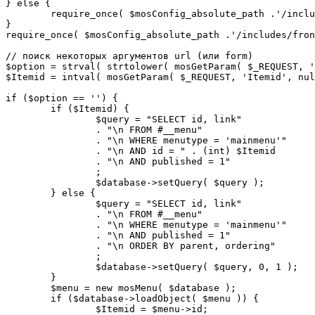
} else {

	require_once( $mosConfig_absolute_path .'/includes/sef.php' );

}

require_once( $mosConfig_absolute_path .'/includes/fron
// поиск некоторых аргументов url (или form)

$option = strval( strtolower( mosGetParam( $_REQUEST, '
$Itemid = intval( mosGetParam( $_REQUEST, 'Itemid', nul
if ($option == '') {

	if ($Itemid) {

		$query = "SELECT id, link"

		. "\n FROM #__menu"

		. "\n WHERE menutype = 'mainmenu'"

		. "\n AND id = " . (int) $Itemid

		. "\n AND published = 1"

		;

		$database->setQuery( $query );

	} else {

		$query = "SELECT id, link"

		. "\n FROM #__menu"

		. "\n WHERE menutype = 'mainmenu'"

		. "\n AND published = 1"

		. "\n ORDER BY parent, ordering"

		;

		$database->setQuery( $query, 0, 1 );

	}

	$menu = new mosMenu( $database );

	if ($database->loadObject( $menu )) {

		$Itemid = $menu->id;
