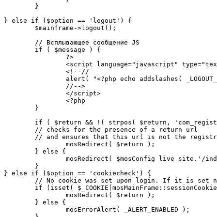
	}

} else if ($option == 'logout') {

	$mainframe->logout();

	// Всплывающее сообщение JS

	if ( $message ) {

		?>

		<script language="javascript" type="text/javascript">

		<!--//

		alert( "<?php echo addslashes( _LOGOUT_SUCCESS ); ?>" );

		//-->

		</script>

		<?php

	}

	if ( $return && !( strpos( $return, 'com_registration' ) || strpos( $return, 'com_login' ) ) ) {

	// checks for the presence of a return url 

	// and ensures that this url is not the registration or logout pages

		mosRedirect( $return );

	} else {

		mosRedirect( $mosConfig_live_site.'/index.php' );

	}

} else if ($option == 'cookiecheck') {

	// No cookie was set upon login. If it is set now, redirect to the given page. Otherwise, show error message.

	if (isset( $_COOKIE[mosMainFrame::sessionCookieName()] )) {

		mosRedirect( $return );

	} else {

		mosErrorAlert( _ALERT_ENABLED );

	}
