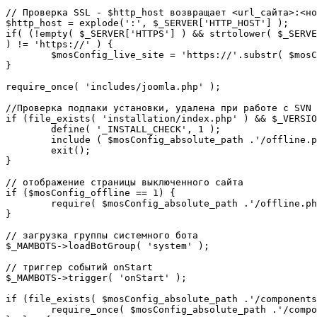
// Проверка SSL - $http_host возвращает <url_сайта>:<но
$http_host = explode(':', $_SERVER['HTTP_HOST'] );

if( (!empty( $_SERVER['HTTPS'] ) && strtolower( $_SERVE
) != 'https://' ) {

	$mosConfig_live_site = 'https://'.substr( $mosConfig_live_site, 7 );

}

require_once( 'includes/joomla.php' );

//Проверка подпаки установки, удалена при работе с SVN

if (file_exists( 'installation/index.php' ) && $_VERSIO
	define( '_INSTALL_CHECK', 1 );

	include ( $mosConfig_absolute_path .'/offline.php');

	exit();

}

// отображение страницы выключенного сайта

if ($mosConfig_offline == 1) {

	require( $mosConfig_absolute_path .'/offline.php' );

}

// загрузка группы системного бота

$_MAMBOTS->loadBotGroup( 'system' );

// триггер событий onStart

$_MAMBOTS->trigger( 'onStart' );

if (file_exists( $mosConfig_absolute_path .'/components
	require_once( $mosConfig_absolute_path .'/components/com_sef/sef.php' );
