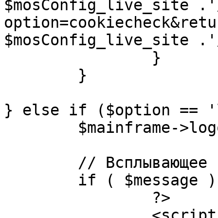
$mosConfig_live_site .'
option=cookiecheck&retu
$mosConfig_live_site .'
		}

	}

} else if ($option == '
	$mainframe->logout();

	// Всплывающее сообщение JS

	if ( $message ) {

		?>

		<script language="javascript" 