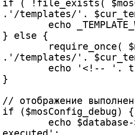
if ( !file_exists( $mos
.'/templates/'. $cur_te
	echo _TEMPLATE_WARN . $cur_template;

} else {

	require_once( $mosConfig_absolute_path 
.'/templates/'. $cur_te
	echo '<!-- '. time() .' -->';

}

// отображение выполнен
if ($mosConfig_debug) {

	echo $database->_ticker . ' queries 
executed';
