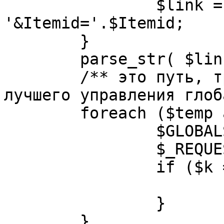
		$link = substr( $link, $pos+1 ). 
'&Itemid='.$Itemid;

	}

	parse_str( $link, $temp );

	/** это путь, требуется переделать для 
лучшего управления глоб
	foreach ($temp as $k=>$v) {

		$GLOBALS[$k] = $v;

		$_REQUEST[$k] = $v;

		if ($k == 'option') {

			$option = $v;
		}

	}
