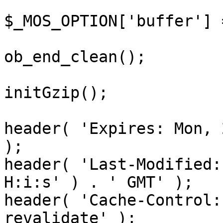
$_MOS_OPTION['buffer'] 
ob_end_clean();

initGzip();

header( 'Expires: Mon, 
);

header( 'Last-Modified:
H:i:s' ) . ' GMT' );

header( 'Cache-Control:
revalidate' );
