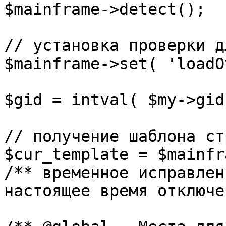
$mainframe->detect();

// установка проверки д
$mainframe->set( 'loadO
$gid = intval( $my->gid 
// получение шаблона ст
$cur_template = $mainfr
/** временное исправлен
настоящее время отключе