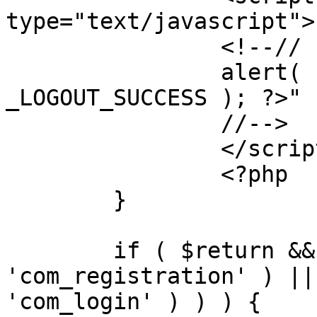
type="text/javascript">

		<!--//

		alert( "<?php echo addslashes( 
_LOGOUT_SUCCESS ); ?>" )
		//-->

		</script>

		<?php

	}

	if ( $return && !( strpos( $return, 
'com_registration' ) ||
'com_login' ) ) ) {
