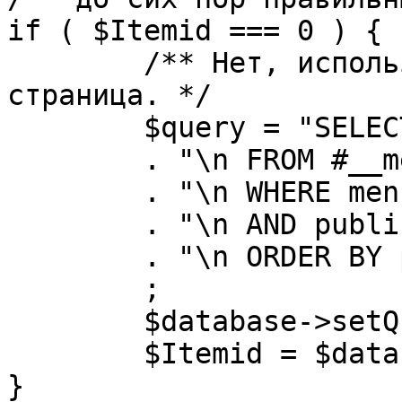
if ( $Itemid === 0 ) {

	/** Нет, используется именно главная 
страница. */

	$query = "SELECT id"

	. "\n FROM #__menu"

	. "\n WHERE menutype = 'mainmenu'"

	. "\n AND published = 1"

	. "\n ORDER BY parent, ordering"

	;

	$database->setQuery( $query, 0, 1 );

	$Itemid = $database->loadResult();

}
