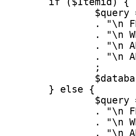
	if ($Itemid) {

		$query = "SELECT id, link"

		. "\n FROM #__menu"

		. "\n WHERE menutype = 'mainmenu'"

		. "\n AND id = " . (int) $Itemid

		. "\n AND published = 1"

		;

		$database->setQuery( $query );

	} else {

		$query = "SELECT id, link"

		. "\n FROM #__menu"

		. "\n WHERE menutype = 'mainmenu'"

		. "\n AND published = 1"
