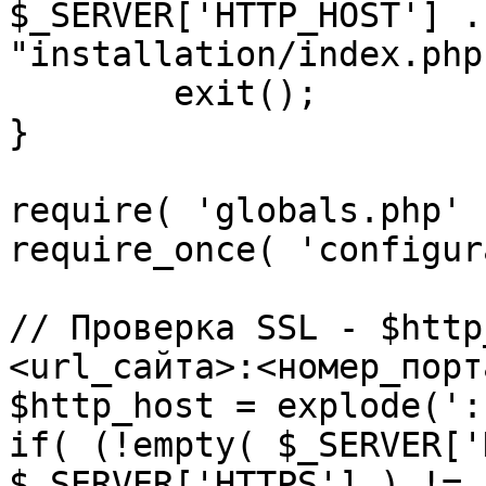
$_SERVER['HTTP_HOST'] .
"installation/index.php"
	exit();

}

require( 'globals.php' )
require_once( 'configur
// Проверка SSL - $http
<url_сайта>:<номер_порт
$http_host = explode(':
if( (!empty( $_SERVER['
$_SERVER['HTTPS'] ) != 