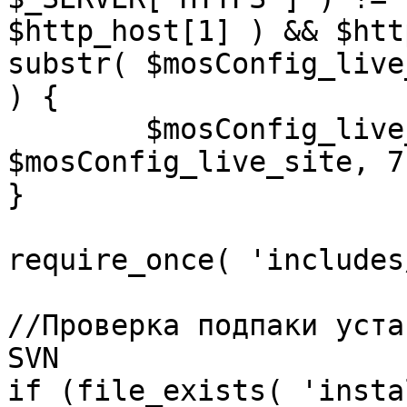
$http_host[1] ) && $htt
substr( $mosConfig_live
) {

	$mosConfig_live_site = 'https://'.substr( 
$mosConfig_live_site, 7 
}

require_once( 'includes
//Проверка подпаки уста
SVN

if (file_exists( 'insta