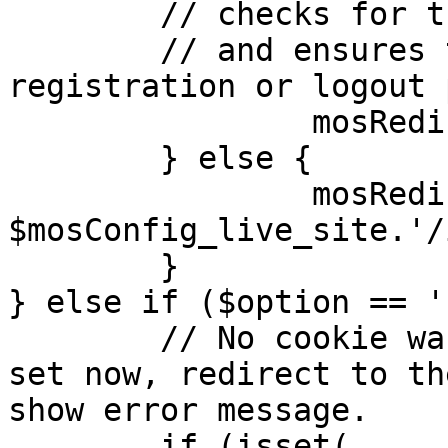
	// checks for the presence of a return url 

	// and ensures that this url is not the 
registration or logout 
		mosRedirect( $return );

	} else {

		mosRedirect( 
$mosConfig_live_site.'/
	}

} else if ($option == '
	// No cookie was set upon login. If it is 
set now, redirect to th
show error message.

	if (isset( 