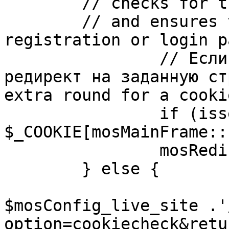
	// checks for the presence of a return url 

	// and ensures that this url is not the 
registration or login pa
		// Если sessioncookie существует, 
редирект на заданную ст
extra round for a cooki
		if (isset( 
$_COOKIE[mosMainFrame::
		mosRedirect( $return );

	} else {

			mosRedirect(
$mosConfig_live_site .'
option=cookiecheck&retu