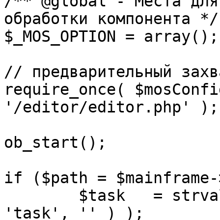
/** @global - Места для
обработки компонента */

$_MOS_OPTION = array();

// предварительный захв
require_once( $mosConfi
'/editor/editor.php' );

ob_start();		 

if ($path = $mainframe-
	$task 	= strval( mosGetParam( $_REQUEST, 
'task', '' ) );
