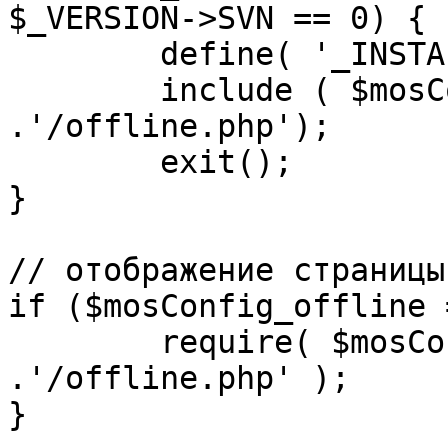
$_VERSION->SVN == 0) {

	define( '_INSTALL_CHECK', 1 );

	include ( $mosConfig_absolute_path 
.'/offline.php');

	exit();

}

// отображение страницы
if ($mosConfig_offline 
	require( $mosConfig_absolute_path 
.'/offline.php' );

}
