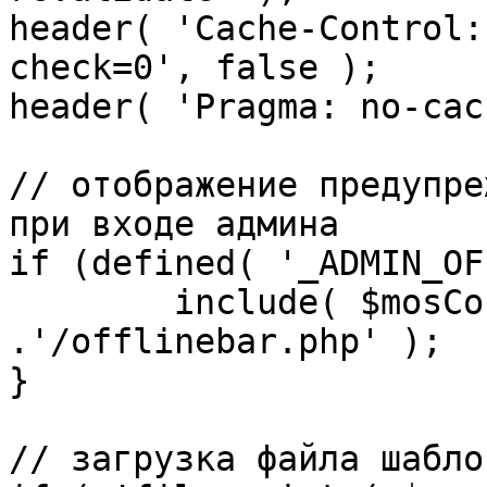
header( 'Cache-Control:
check=0', false );

header( 'Pragma: no-cac
// отображение предупре
при входе админа

if (defined( '_ADMIN_OF
	include( $mosConfig_absolute_path 
.'/offlinebar.php' );

}

// загрузка файла шаблон