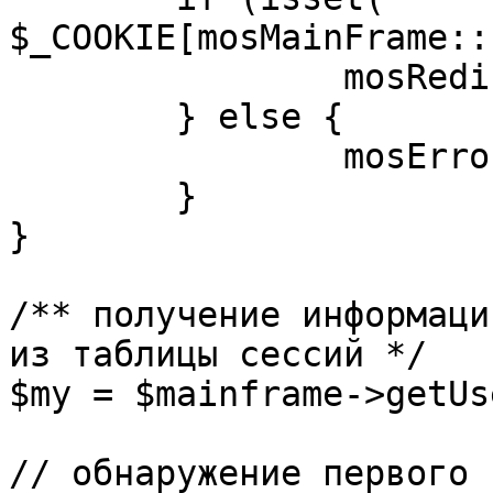
$_COOKIE[mosMainFrame::
		mosRedirect( $return );

	} else {

		mosErrorAlert( _ALERT_ENABLED );

	}

}

/** получение информаци
из таблицы сессий */

$my = $mainframe->getUs
// обнаружение первого 