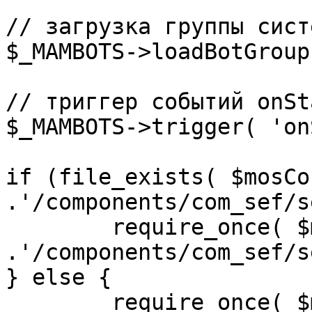
// загрузка группы сист
$_MAMBOTS->loadBotGroup
// триггер событий onSta
$_MAMBOTS->trigger( 'on
if (file_exists( $mosCo
.'/components/com_sef/s
	require_once( $mosConfig_absolute_path 
.'/components/com_sef/s
} else {

	require_once( $mosConfig_absolute_path 