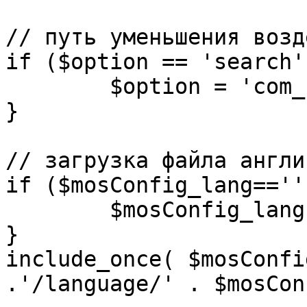
// путь уменьшения возд
if ($option == 'search')
	$option = 'com_search';

}

// загрузка файла англи
if ($mosConfig_lang=='')
	$mosConfig_lang = 'english';

}

include_once( $mosConfi
.'/language/' . $mosCon