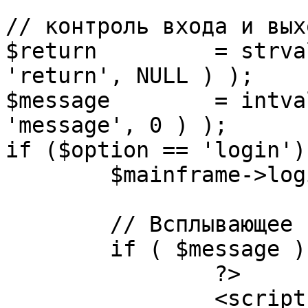
// контроль входа и вых
$return 	= strval( mosGetParam( $_REQUEST, 
'return', NULL ) );

$message 	= intval( mosGetParam( $_POST, 
'message', 0 ) );

if ($option == 'login') 
	$mainframe->login();

	// Всплывающее сообщение JS

	if ( $message ) {

		?>

		<script language="javascript" 