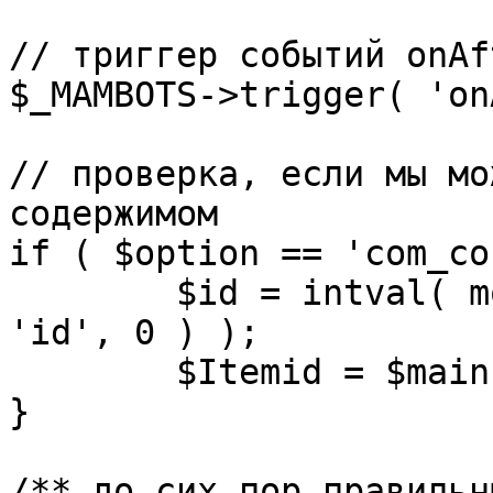
// триггер событий onAf
$_MAMBOTS->trigger( 'on
// проверка, если мы мо
содержимом

if ( $option == 'com_co
	$id = intval( mosGetParam( $_REQUEST, 
'id', 0 ) );

	$Itemid = $mainframe->getItemid( $id );

}

/** до сих пор правильн