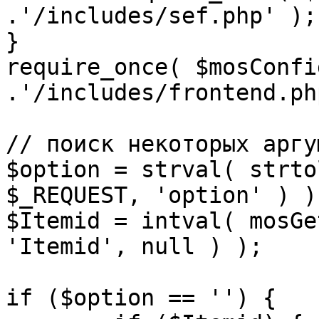
.'/includes/sef.php' );

}

require_once( $mosConfi
.'/includes/frontend.ph
// поиск некоторых аргу
$option = strval( strto
$_REQUEST, 'option' ) ) 
$Itemid = intval( mosGe
'Itemid', null ) );

if ($option == '') {
