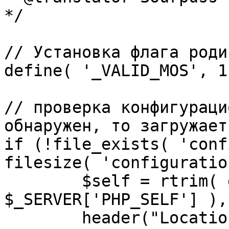
*/

// Установка флага роди
define( '_VALID_MOS', 1 
// проверка конфигураци
обнаружен, то загружает
if (!file_exists( 'conf
filesize( 'configuratio
	$self = rtrim( dirname( 
$_SERVER['PHP_SELF'] ),
	header("Location: http://" . 