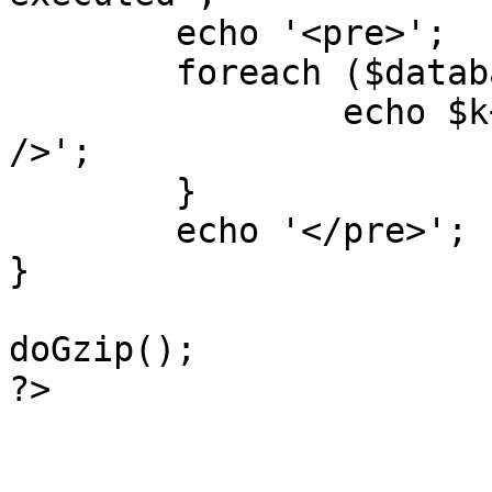
	echo '<pre>';

 	foreach ($database->_log as $k=>$sql) {

 		echo $k+1 . "\n" . $sql . '<hr 
/>';

	}

	echo '</pre>';

}

doGzip();

?>