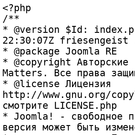
<?php

/**

* @version $Id: index.p
22:30:07Z friesengeist $
* @package Joomla RE

* @copyright Авторские 
Matters. Все права защи
* @license Лицензия 
http://www.gnu.org/copy
смотрите LICENSE.php

* Joomla! - свободное п
версия может быть измене