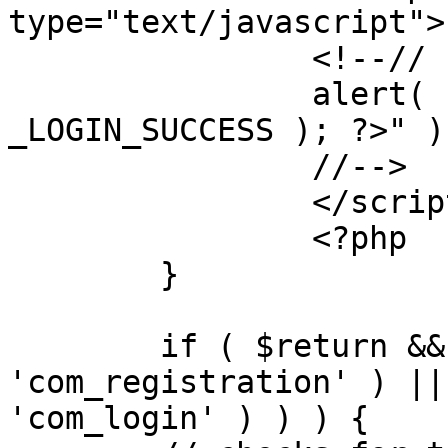
type="text/javascript">

		<!--//

		alert( "<?php echo addslashes( 
_LOGIN_SUCCESS ); ?>" );
		//-->

		</script>

		<?php

	}

	if ( $return && !( strpos( $return, 
'com_registration' ) ||
'com_login' ) ) ) {
