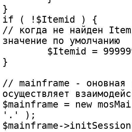
}

if ( !$Itemid ) {

// когда не найден Item
значение по умолчанию

	$Itemid = 99999999;

} 

// mainframe - оновная 
осуществляет взаимодейс
$mainframe = new mosMai
'.' );

$mainframe->initSession(