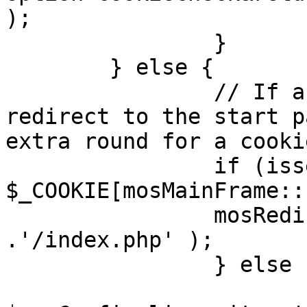
);

		}

	} else {

		// If a sessioncookie exists, 
redirect to the start p
extra round for a cooki
		if (isset( 
$_COOKIE[mosMainFrame::
		mosRedirect( $mosConfig_live_site 
.'/index.php' );

		} else {

			mosRedirect(