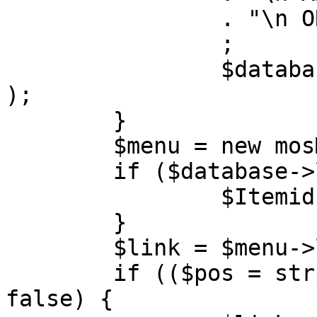
		. "\n ORDER BY parent, ordering"

		;

		$database->setQuery( $query, 0, 1 
);

	}

	$menu = new mosMenu( $database );

	if ($database->loadObject( $menu )) {

		$Itemid = $menu->id;

	}

	$link = $menu->link;

	if (($pos = strpos( $link, '?' )) !== 
false) {
