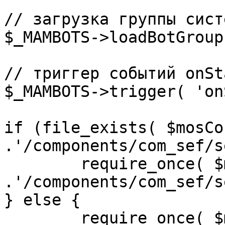
// загрузка группы сист
$_MAMBOTS->loadBotGroup
// триггер событий onSta
$_MAMBOTS->trigger( 'on
if (file_exists( $mosCo
.'/components/com_sef/s
	require_once( $mosConfig_absolute_path 
.'/components/com_sef/s
} else {

	require_once( $mosConfig_absolute_path 