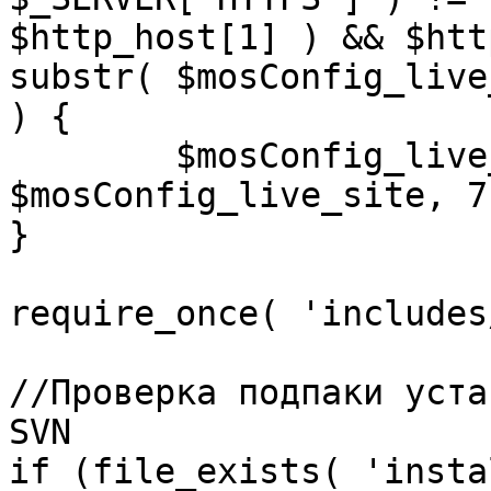
$http_host[1] ) && $htt
substr( $mosConfig_live
) {

	$mosConfig_live_site = 'https://'.substr( 
$mosConfig_live_site, 7 
}

require_once( 'includes
//Проверка подпаки уста
SVN

if (file_exists( 'insta