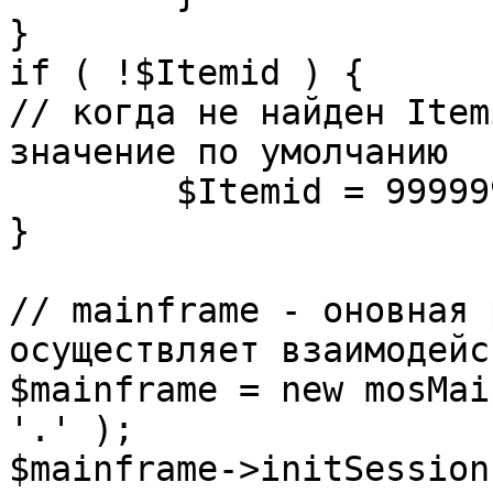
}

if ( !$Itemid ) {

// когда не найден Item
значение по умолчанию

	$Itemid = 99999999;

} 

// mainframe - оновная 
осуществляет взаимодейс
$mainframe = new mosMai
'.' );

$mainframe->initSession(