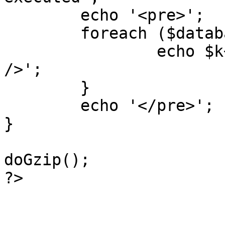
	echo '<pre>';

 	foreach ($database->_log as $k=>$sql) {

 		echo $k+1 . "\n" . $sql . '<hr 
/>';

	}

	echo '</pre>';

}

doGzip();

?>