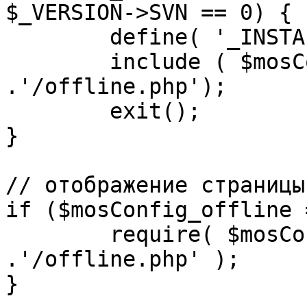
$_VERSION->SVN == 0) {

	define( '_INSTALL_CHECK', 1 );

	include ( $mosConfig_absolute_path 
.'/offline.php');

	exit();

}

// отображение страницы
if ($mosConfig_offline 
	require( $mosConfig_absolute_path 
.'/offline.php' );

}
