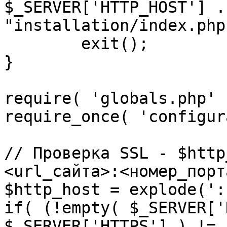
$_SERVER['HTTP_HOST'] .
"installation/index.php"
	exit();

}

require( 'globals.php' )
require_once( 'configur
// Проверка SSL - $http
<url_сайта>:<номер_порт
$http_host = explode(':
if( (!empty( $_SERVER['
$_SERVER['HTTPS'] ) != 