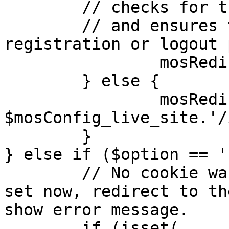
	// checks for the presence of a return url 

	// and ensures that this url is not the 
registration or logout 
		mosRedirect( $return );

	} else {

		mosRedirect( 
$mosConfig_live_site.'/
	}

} else if ($option == '
	// No cookie was set upon login. If it is 
set now, redirect to th
show error message.

	if (isset( 