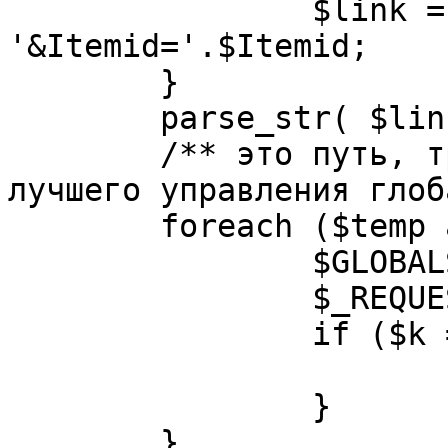
		$link = substr( $link, $pos+1 ). 
'&Itemid='.$Itemid;

	}

	parse_str( $link, $temp );

	/** это путь, требуется переделать для 
лучшего управления глоб
	foreach ($temp as $k=>$v) {

		$GLOBALS[$k] = $v;

		$_REQUEST[$k] = $v;

		if ($k == 'option') {

			$option = $v;
		}

	}
