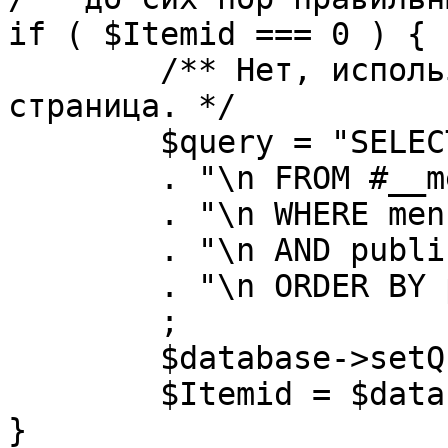
if ( $Itemid === 0 ) {

	/** Нет, используется именно главная 
страница. */

	$query = "SELECT id"

	. "\n FROM #__menu"

	. "\n WHERE menutype = 'mainmenu'"

	. "\n AND published = 1"

	. "\n ORDER BY parent, ordering"

	;

	$database->setQuery( $query, 0, 1 );

	$Itemid = $database->loadResult();

}
