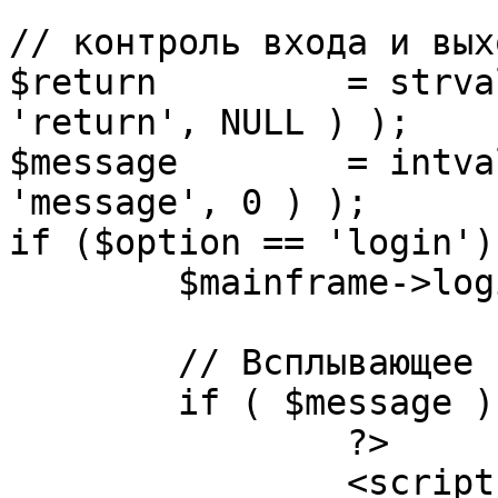
// контроль входа и вых
$return 	= strval( mosGetParam( $_REQUEST, 
'return', NULL ) );

$message 	= intval( mosGetParam( $_POST, 
'message', 0 ) );

if ($option == 'login') 
	$mainframe->login();

	// Всплывающее сообщение JS

	if ( $message ) {

		?>

		<script language="javascript" 