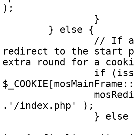
);

		}

	} else {

		// If a sessioncookie exists, 
redirect to the start p
extra round for a cooki
		if (isset( 
$_COOKIE[mosMainFrame::
		mosRedirect( $mosConfig_live_site 
.'/index.php' );

		} else {

			mosRedirect(