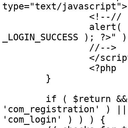
type="text/javascript">

		<!--//

		alert( "<?php echo addslashes( 
_LOGIN_SUCCESS ); ?>" );
		//-->

		</script>

		<?php

	}

	if ( $return && !( strpos( $return, 
'com_registration' ) ||
'com_login' ) ) ) {
