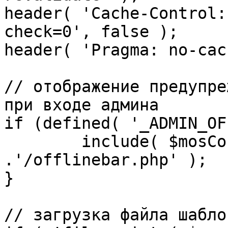
header( 'Cache-Control:
check=0', false );

header( 'Pragma: no-cac
// отображение предупре
при входе админа

if (defined( '_ADMIN_OF
	include( $mosConfig_absolute_path 
.'/offlinebar.php' );

}

// загрузка файла шаблон