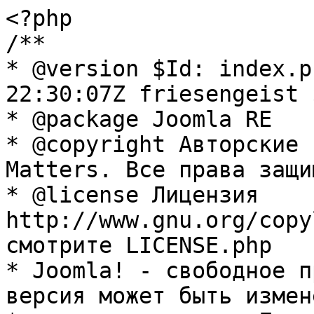
<?php

/**

* @version $Id: index.p
22:30:07Z friesengeist $
* @package Joomla RE

* @copyright Авторские 
Matters. Все права защи
* @license Лицензия 
http://www.gnu.org/copy
смотрите LICENSE.php

* Joomla! - свободное п
версия может быть измене