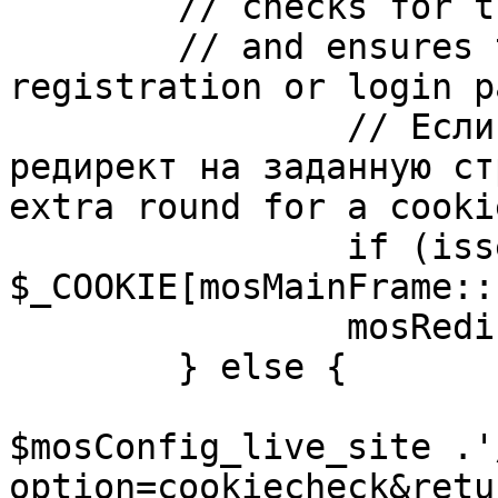
	// checks for the presence of a return url 

	// and ensures that this url is not the 
registration or login pa
		// Если sessioncookie существует, 
редирект на заданную ст
extra round for a cooki
		if (isset( 
$_COOKIE[mosMainFrame::
		mosRedirect( $return );

	} else {

			mosRedirect(
$mosConfig_live_site .'
option=cookiecheck&retu