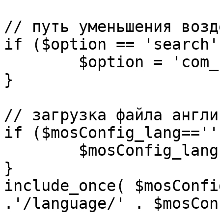
// путь уменьшения возд
if ($option == 'search')
	$option = 'com_search';

}

// загрузка файла англи
if ($mosConfig_lang=='')
	$mosConfig_lang = 'english';

}

include_once( $mosConfi
.'/language/' . $mosCon