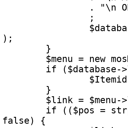
		. "\n ORDER BY parent, ordering"

		;

		$database->setQuery( $query, 0, 1 
);

	}

	$menu = new mosMenu( $database );

	if ($database->loadObject( $menu )) {

		$Itemid = $menu->id;

	}

	$link = $menu->link;

	if (($pos = strpos( $link, '?' )) !== 
false) {
