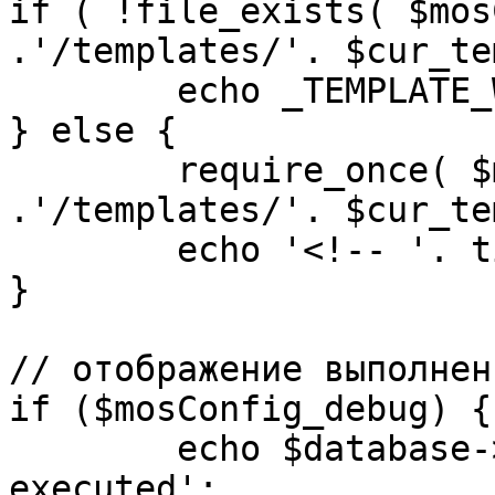
if ( !file_exists( $mos
.'/templates/'. $cur_te
	echo _TEMPLATE_WARN . $cur_template;

} else {

	require_once( $mosConfig_absolute_path 
.'/templates/'. $cur_te
	echo '<!-- '. time() .' -->';

}

// отображение выполнен
if ($mosConfig_debug) {

	echo $database->_ticker . ' queries 
executed';
