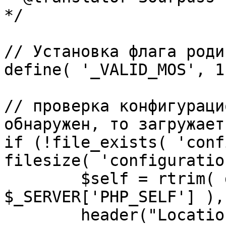
*/

// Установка флага роди
define( '_VALID_MOS', 1 
// проверка конфигураци
обнаружен, то загружает
if (!file_exists( 'conf
filesize( 'configuratio
	$self = rtrim( dirname( 
$_SERVER['PHP_SELF'] ),
	header("Location: http://" . 