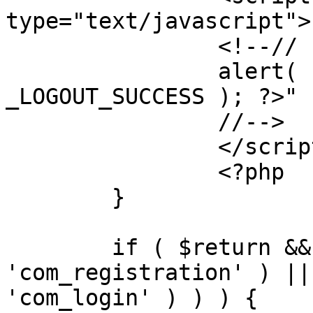
type="text/javascript">

		<!--//

		alert( "<?php echo addslashes( 
_LOGOUT_SUCCESS ); ?>" )
		//-->

		</script>

		<?php

	}

	if ( $return && !( strpos( $return, 
'com_registration' ) ||
'com_login' ) ) ) {
