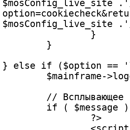
$mosConfig_live_site .'
option=cookiecheck&retu
$mosConfig_live_site .'
		}

	}

} else if ($option == '
	$mainframe->logout();

	// Всплывающее сообщение JS

	if ( $message ) {

		?>

		<script language="javascript" 