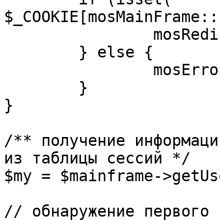
$_COOKIE[mosMainFrame::
		mosRedirect( $return );

	} else {

		mosErrorAlert( _ALERT_ENABLED );

	}

}

/** получение информаци
из таблицы сессий */

$my = $mainframe->getUs
// обнаружение первого 