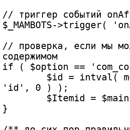
// триггер событий onAf
$_MAMBOTS->trigger( 'on
// проверка, если мы мо
содержимом

if ( $option == 'com_co
	$id = intval( mosGetParam( $_REQUEST, 
'id', 0 ) );

	$Itemid = $mainframe->getItemid( $id );

}

/** до сих пор правильн