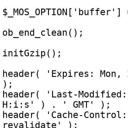
$_MOS_OPTION['buffer'] 
ob_end_clean();

initGzip();

header( 'Expires: Mon, 
);

header( 'Last-Modified:
H:i:s' ) . ' GMT' );

header( 'Cache-Control:
revalidate' );
