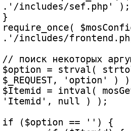
.'/includes/sef.php' );

}

require_once( $mosConfi
.'/includes/frontend.ph
// поиск некоторых аргу
$option = strval( strto
$_REQUEST, 'option' ) ) 
$Itemid = intval( mosGe
'Itemid', null ) );

if ($option == '') {
