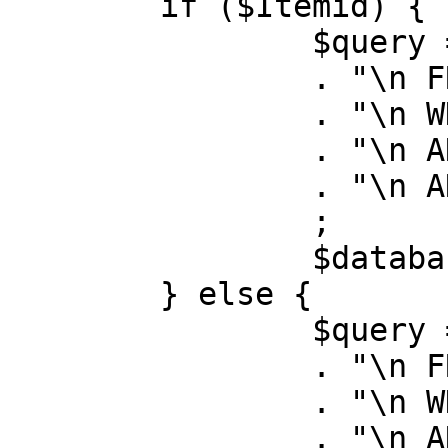
	if ($Itemid) {

		$query = "SELECT id, link"

		. "\n FROM #__menu"

		. "\n WHERE menutype = 'mainmenu'"

		. "\n AND id = " . (int) $Itemid

		. "\n AND published = 1"

		;

		$database->setQuery( $query );

	} else {

		$query = "SELECT id, link"

		. "\n FROM #__menu"

		. "\n WHERE menutype = 'mainmenu'"

		. "\n AND published = 1"
