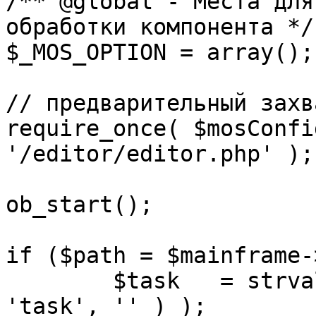
/** @global - Места для
обработки компонента */

$_MOS_OPTION = array();

// предварительный захв
require_once( $mosConfi
'/editor/editor.php' );

ob_start();		 

if ($path = $mainframe-
	$task 	= strval( mosGetParam( $_REQUEST, 
'task', '' ) );
