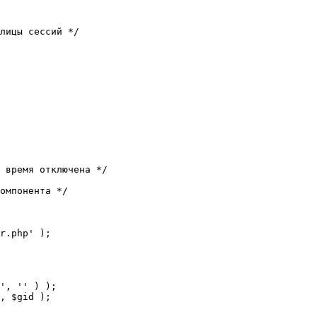
лицы сессий */

 время отключена */

омпонента */

r.php' );
