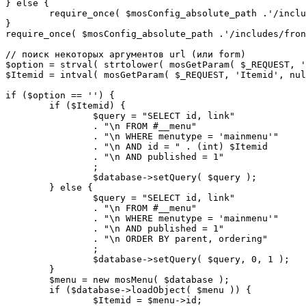
} else {

	require_once( $mosConfig_absolute_path .'/includes/sef.php' );

}

require_once( $mosConfig_absolute_path .'/includes/fron
// поиск некоторых аргументов url (или form)

$option = strval( strtolower( mosGetParam( $_REQUEST, '
$Itemid = intval( mosGetParam( $_REQUEST, 'Itemid', nul
if ($option == '') {

	if ($Itemid) {

		$query = "SELECT id, link"

		. "\n FROM #__menu"

		. "\n WHERE menutype = 'mainmenu'"

		. "\n AND id = " . (int) $Itemid

		. "\n AND published = 1"

		;

		$database->setQuery( $query );

	} else {

		$query = "SELECT id, link"

		. "\n FROM #__menu"

		. "\n WHERE menutype = 'mainmenu'"

		. "\n AND published = 1"

		. "\n ORDER BY parent, ordering"

		;

		$database->setQuery( $query, 0, 1 );

	}

	$menu = new mosMenu( $database );

	if ($database->loadObject( $menu )) {

		$Itemid = $menu->id;
