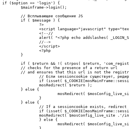
if ($option == 'login') {

	$mainframe->login();

	// Всплывающее сообщение JS

	if ( $message ) {

		?>

		<script language="javascript" type="text/javascript">

		<!--//

		alert( "<?php echo addslashes( _LOGIN_SUCCESS ); ?>" );

		//-->

		</script>

		<?php

	}

	if ( $return && !( strpos( $return, 'com_registration' ) || strpos( $return, 'com_login' ) ) ) {

	// checks for the presence of a return url 

	// and ensures that this url is not the registration or login pages

		// Если sessioncookie существует, редирект на заданную страницу. Otherwise, take an extra round for a cookiecheck

		if (isset( $_COOKIE[mosMainFrame::sessionCookieName()] )) {

		mosRedirect( $return );

	} else {

			mosRedirect( $mosConfig_live_site .'/index.php?option=cookiecheck&return=' . urlencode( $return ) );

		}

	} else {

		// If a sessioncookie exists, redirect to the start page. Otherwise, take an extra round for a cookiecheck

		if (isset( $_COOKIE[mosMainFrame::sessionCookieName()] )) {

		mosRedirect( $mosConfig_live_site .'/index.php' );

		} else {

			mosRedirect( $mosConfig_live_site .'/index.php?option=cookiecheck&return=' . urlencode( $mosConfig_live_site .'/index.php' ) );

		}
