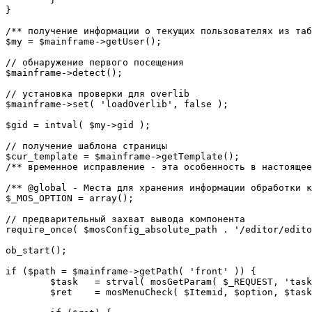
}

/** получение информации о текущих пользователях из таб
$my = $mainframe->getUser();

// обнаружение первого посещения

$mainframe->detect();

// установка проверки для overlib

$mainframe->set( 'loadOverlib', false );

$gid = intval( $my->gid );

// получение шаблона страницы

$cur_template = $mainframe->getTemplate();

/** временное исправление - эта особенность в настоящее
/** @global - Места для хранения информации обработки к
$_MOS_OPTION = array();

// предварительный захват вывода компонента

require_once( $mosConfig_absolute_path . '/editor/edito
ob_start();		 

if ($path = $mainframe->getPath( 'front' )) {

	$task 	= strval( mosGetParam( $_REQUEST, 'task', '' ) );

	$ret 	= mosMenuCheck( $Itemid, $option, $task, $gid );
