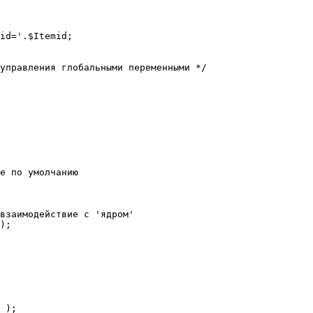
е по умолчанию

взаимодействие с 'ядром'

);
