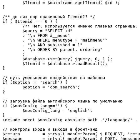
	$Itemid = $mainframe->getItemid( $id );

}

/** до сих пор правильный Itemid?? */

if ( $Itemid === 0 ) {

	/** Нет, используется именно главная страница. */

	$query = "SELECT id"

	. "\n FROM #__menu"

	. "\n WHERE menutype = 'mainmenu'"

	. "\n AND published = 1"

	. "\n ORDER BY parent, ordering"

	;

	$database->setQuery( $query, 0, 1 );

	$Itemid = $database->loadResult();

}

// путь уменьшения воздействия на шаблоны

if ($option == 'search') {

	$option = 'com_search';

}

// загрузка файла английского языка по умолчанию

if ($mosConfig_lang=='') {

	$mosConfig_lang = 'english';

}

include_once( $mosConfig_absolute_path .'/language/' . 
// контроль входа и выхода в фронт-энд 

$return 	= strval( mosGetParam( $_REQUEST, 'return', NULL ) );

$message 	= intval( mosGetParam( $_POST, 'message', 0 ) );
