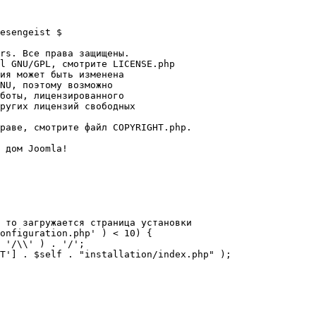
esengeist $

rs. Все права защищены.

l GNU/GPL, смотрите LICENSE.php

ия может быть изменена

NU, поэтому возможно

боты, лицензированного

ругих лицензий свободных 

раве, смотрите файл COPYRIGHT.php.

 дом Joomla!

 то загружается страница установки

onfiguration.php' ) < 10) {
