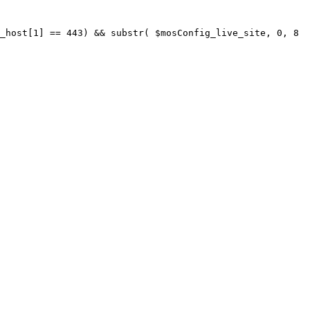
_host[1] == 443) && substr( $mosConfig_live_site, 0, 8 