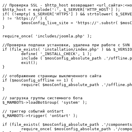
// Проверка SSL - $http_host возвращает <url_сайта>:<но
$http_host = explode(':', $_SERVER['HTTP_HOST'] );

if( (!empty( $_SERVER['HTTPS'] ) && strtolower( $_SERVE
) != 'https://' ) {

	$mosConfig_live_site = 'https://'.substr( $mosConfig_live_site, 7 );

}

require_once( 'includes/joomla.php' );

//Проверка подпаки установки, удалена при работе с SVN

if (file_exists( 'installation/index.php' ) && $_VERSIO
	define( '_INSTALL_CHECK', 1 );

	include ( $mosConfig_absolute_path .'/offline.php');

	exit();

}

// отображение страницы выключенного сайта

if ($mosConfig_offline == 1) {

	require( $mosConfig_absolute_path .'/offline.php' );

}

// загрузка группы системного бота

$_MAMBOTS->loadBotGroup( 'system' );

// триггер событий onStart

$_MAMBOTS->trigger( 'onStart' );

if (file_exists( $mosConfig_absolute_path .'/components
	require_once( $mosConfig_absolute_path .'/components/com_sef/sef.php' );
