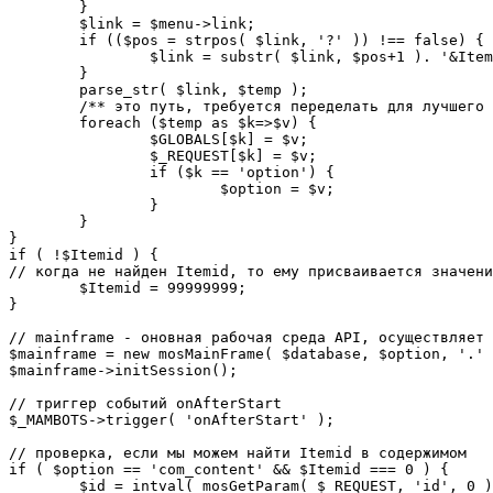
	}

	$link = $menu->link;

	if (($pos = strpos( $link, '?' )) !== false) {

		$link = substr( $link, $pos+1 ). '&Itemid='.$Itemid;

	}

	parse_str( $link, $temp );

	/** это путь, требуется переделать для лучшего управления глобальными переменными */

	foreach ($temp as $k=>$v) {

		$GLOBALS[$k] = $v;

		$_REQUEST[$k] = $v;

		if ($k == 'option') {

			$option = $v;

		}

	}

}

if ( !$Itemid ) {

// когда не найден Itemid, то ему присваивается значени
	$Itemid = 99999999;

} 

// mainframe - оновная рабочая среда API, осуществляет 
$mainframe = new mosMainFrame( $database, $option, '.' 
$mainframe->initSession();

// триггер событий onAfterStart

$_MAMBOTS->trigger( 'onAfterStart' );

// проверка, если мы можем найти Itemid в содержимом

if ( $option == 'com_content' && $Itemid === 0 ) {

	$id = intval( mosGetParam( $_REQUEST, 'id', 0 ) );
