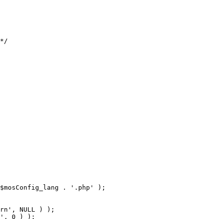
$mosConfig_lang . '.php' );
