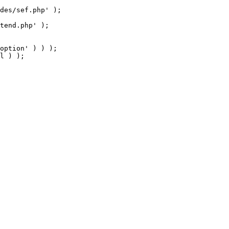
tend.php' );

option' ) ) );

l ) );
