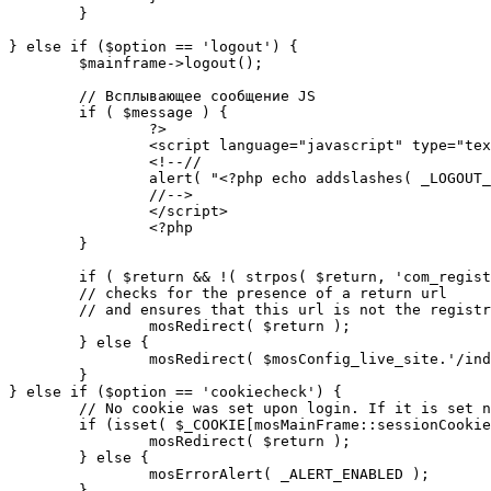
	}

} else if ($option == 'logout') {

	$mainframe->logout();

	// Всплывающее сообщение JS

	if ( $message ) {

		?>

		<script language="javascript" type="text/javascript">

		<!--//

		alert( "<?php echo addslashes( _LOGOUT_SUCCESS ); ?>" );

		//-->

		</script>

		<?php

	}

	if ( $return && !( strpos( $return, 'com_registration' ) || strpos( $return, 'com_login' ) ) ) {

	// checks for the presence of a return url 

	// and ensures that this url is not the registration or logout pages

		mosRedirect( $return );

	} else {

		mosRedirect( $mosConfig_live_site.'/index.php' );

	}

} else if ($option == 'cookiecheck') {

	// No cookie was set upon login. If it is set now, redirect to the given page. Otherwise, show error message.

	if (isset( $_COOKIE[mosMainFrame::sessionCookieName()] )) {

		mosRedirect( $return );

	} else {

		mosErrorAlert( _ALERT_ENABLED );

	}
