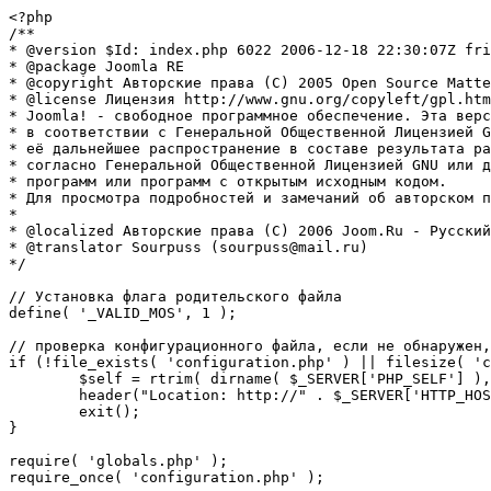
<?php

/**

* @version $Id: index.php 6022 2006-12-18 22:30:07Z fri
* @package Joomla RE

* @copyright Авторские права (C) 2005 Open Source Matte
* @license Лицензия http://www.gnu.org/copyleft/gpl.htm
* Joomla! - свободное программное обеспечение. Эта верс
* в соответствии с Генеральной Общественной Лицензией G
* её дальнейшее распространение в составе результата ра
* согласно Генеральной Общественной Лицензией GNU или д
* программ или программ с открытым исходным кодом.

* Для просмотра подробностей и замечаний об авторском п
* 

* @localized Авторские права (C) 2006 Joom.Ru - Русский
* @translator Sourpuss (sourpuss@mail.ru)

*/

// Установка флага родительского файла 

define( '_VALID_MOS', 1 );

// проверка конфигурационного файла, если не обнаружен,
if (!file_exists( 'configuration.php' ) || filesize( 'c
	$self = rtrim( dirname( $_SERVER['PHP_SELF'] ), '/\\' ) . '/';

	header("Location: http://" . $_SERVER['HTTP_HOST'] . $self . "installation/index.php" );

	exit();

}

require( 'globals.php' );

require_once( 'configuration.php' );
