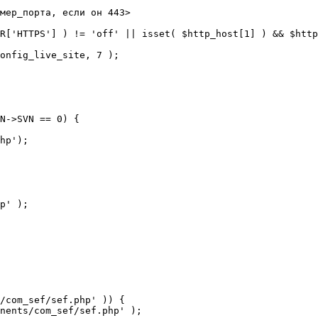
мер_порта, если он 443>

R['HTTPS'] ) != 'off' || isset( $http_host[1] ) && $http
N->SVN == 0) {

/com_sef/sef.php' )) {
