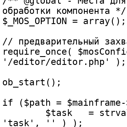
/** @global - Места для
обработки компонента */

$_MOS_OPTION = array();

// предварительный захв
require_once( $mosConfi
'/editor/editor.php' );

ob_start();		 

if ($path = $mainframe-
	$task 	= strval( mosGetParam( $_REQUEST, 
'task', '' ) );
