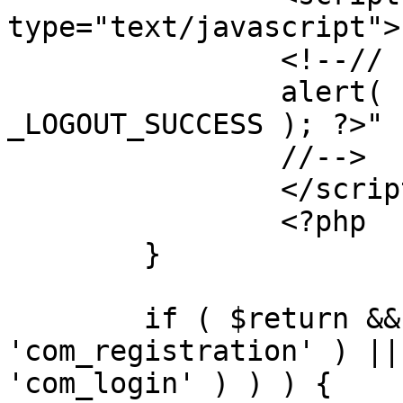
type="text/javascript">

		<!--//

		alert( "<?php echo addslashes( 
_LOGOUT_SUCCESS ); ?>" )
		//-->

		</script>

		<?php

	}

	if ( $return && !( strpos( $return, 
'com_registration' ) ||
'com_login' ) ) ) {
