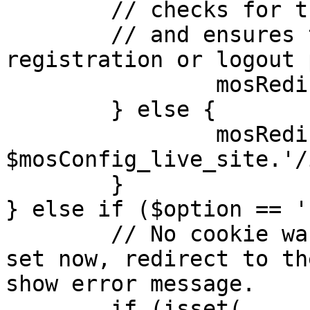
	// checks for the presence of a return url 

	// and ensures that this url is not the 
registration or logout 
		mosRedirect( $return );

	} else {

		mosRedirect( 
$mosConfig_live_site.'/
	}

} else if ($option == '
	// No cookie was set upon login. If it is 
set now, redirect to th
show error message.

	if (isset( 