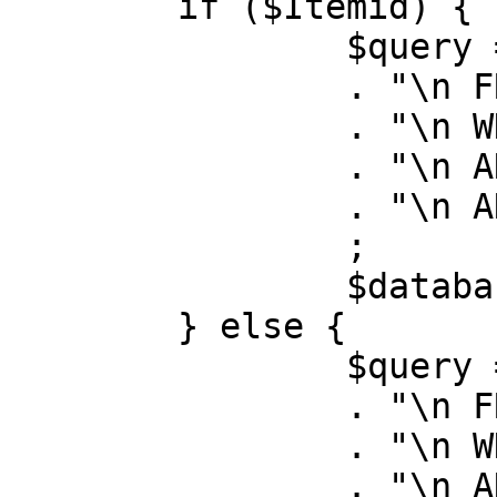
	if ($Itemid) {

		$query = "SELECT id, link"

		. "\n FROM #__menu"

		. "\n WHERE menutype = 'mainmenu'"

		. "\n AND id = " . (int) $Itemid

		. "\n AND published = 1"

		;

		$database->setQuery( $query );

	} else {

		$query = "SELECT id, link"

		. "\n FROM #__menu"

		. "\n WHERE menutype = 'mainmenu'"

		. "\n AND published = 1"
