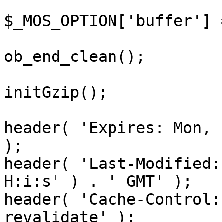
$_MOS_OPTION['buffer'] 
ob_end_clean();

initGzip();

header( 'Expires: Mon, 
);

header( 'Last-Modified:
H:i:s' ) . ' GMT' );

header( 'Cache-Control:
revalidate' );
