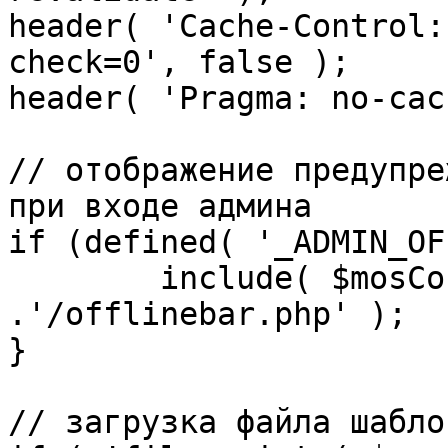
header( 'Cache-Control:
check=0', false );

header( 'Pragma: no-cac
// отображение предупре
при входе админа

if (defined( '_ADMIN_OF
	include( $mosConfig_absolute_path 
.'/offlinebar.php' );

}

// загрузка файла шаблон