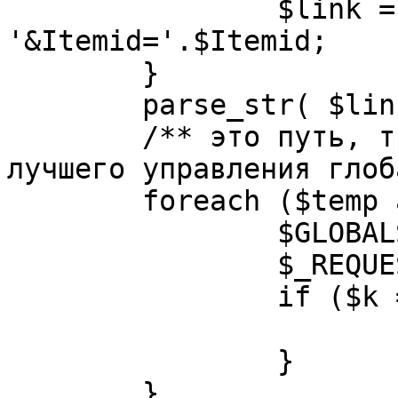
		$link = substr( $link, $pos+1 ). 
'&Itemid='.$Itemid;

	}

	parse_str( $link, $temp );

	/** это путь, требуется переделать для 
лучшего управления глоб
	foreach ($temp as $k=>$v) {

		$GLOBALS[$k] = $v;

		$_REQUEST[$k] = $v;

		if ($k == 'option') {

			$option = $v;
		}

	}
