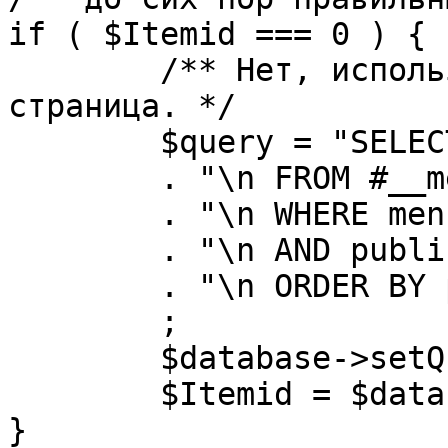
if ( $Itemid === 0 ) {

	/** Нет, используется именно главная 
страница. */

	$query = "SELECT id"

	. "\n FROM #__menu"

	. "\n WHERE menutype = 'mainmenu'"

	. "\n AND published = 1"

	. "\n ORDER BY parent, ordering"

	;

	$database->setQuery( $query, 0, 1 );

	$Itemid = $database->loadResult();

}
