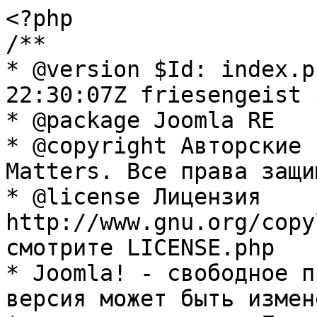
<?php

/**

* @version $Id: index.p
22:30:07Z friesengeist $
* @package Joomla RE

* @copyright Авторские 
Matters. Все права защи
* @license Лицензия 
http://www.gnu.org/copy
смотрите LICENSE.php

* Joomla! - свободное п
версия может быть измене