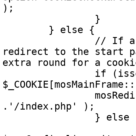
);

		}

	} else {

		// If a sessioncookie exists, 
redirect to the start p
extra round for a cooki
		if (isset( 
$_COOKIE[mosMainFrame::
		mosRedirect( $mosConfig_live_site 
.'/index.php' );

		} else {

			mosRedirect(