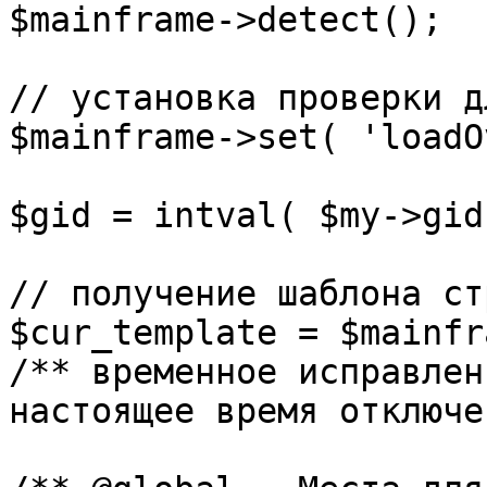
$mainframe->detect();

// установка проверки д
$mainframe->set( 'loadO
$gid = intval( $my->gid 
// получение шаблона ст
$cur_template = $mainfr
/** временное исправлен
настоящее время отключе