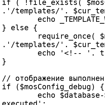
if ( !file_exists( $mos
.'/templates/'. $cur_te
	echo _TEMPLATE_WARN . $cur_template;

} else {

	require_once( $mosConfig_absolute_path 
.'/templates/'. $cur_te
	echo '<!-- '. time() .' -->';

}

// отображение выполнен
if ($mosConfig_debug) {

	echo $database->_ticker . ' queries 
executed';
