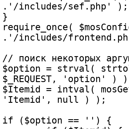
.'/includes/sef.php' );

}

require_once( $mosConfi
.'/includes/frontend.ph
// поиск некоторых аргу
$option = strval( strto
$_REQUEST, 'option' ) ) 
$Itemid = intval( mosGe
'Itemid', null ) );

if ($option == '') {
