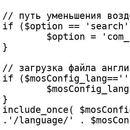
// путь уменьшения возд
if ($option == 'search')
	$option = 'com_search';

}

// загрузка файла англи
if ($mosConfig_lang=='')
	$mosConfig_lang = 'english';

}

include_once( $mosConfi
.'/language/' . $mosCon