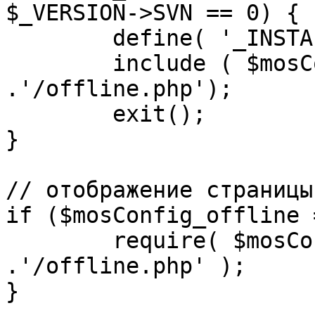
$_VERSION->SVN == 0) {

	define( '_INSTALL_CHECK', 1 );

	include ( $mosConfig_absolute_path 
.'/offline.php');

	exit();

}

// отображение страницы
if ($mosConfig_offline 
	require( $mosConfig_absolute_path 
.'/offline.php' );

}
