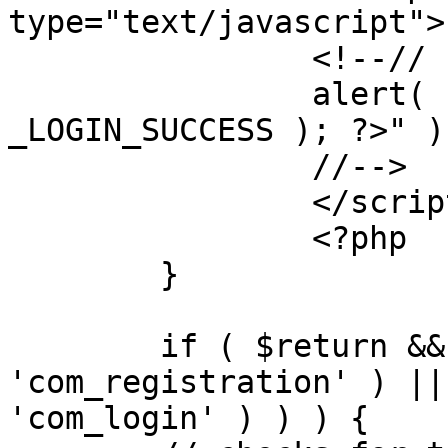
type="text/javascript">

		<!--//

		alert( "<?php echo addslashes( 
_LOGIN_SUCCESS ); ?>" );
		//-->

		</script>

		<?php

	}

	if ( $return && !( strpos( $return, 
'com_registration' ) ||
'com_login' ) ) ) {
