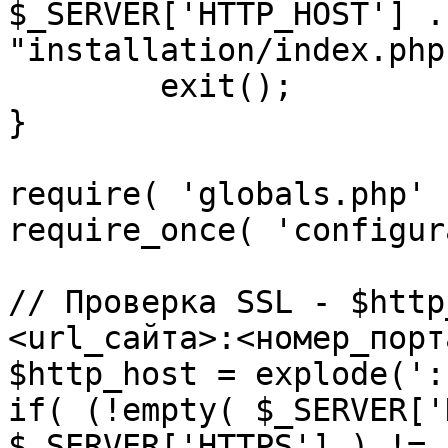
$_SERVER['HTTP_HOST'] .
"installation/index.php"
	exit();

}

require( 'globals.php' )
require_once( 'configur
// Проверка SSL - $http
<url_сайта>:<номер_порт
$http_host = explode(':
if( (!empty( $_SERVER['
$_SERVER['HTTPS'] ) != 