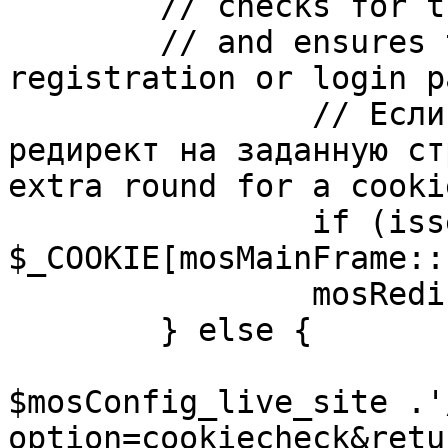
	// checks for the presence of a return url 

	// and ensures that this url is not the 
registration or login pa
		// Если sessioncookie существует, 
редирект на заданную ст
extra round for a cooki
		if (isset( 
$_COOKIE[mosMainFrame::
		mosRedirect( $return );

	} else {

			mosRedirect(
$mosConfig_live_site .'
option=cookiecheck&retu