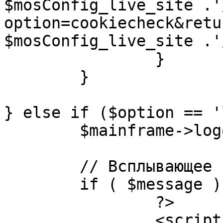
$mosConfig_live_site .'
option=cookiecheck&retu
$mosConfig_live_site .'
		}

	}

} else if ($option == '
	$mainframe->logout();

	// Всплывающее сообщение JS

	if ( $message ) {

		?>

		<script language="javascript" 