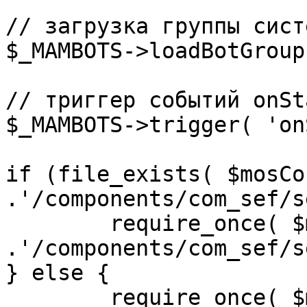
// загрузка группы сист
$_MAMBOTS->loadBotGroup
// триггер событий onSta
$_MAMBOTS->trigger( 'on
if (file_exists( $mosCo
.'/components/com_sef/s
	require_once( $mosConfig_absolute_path 
.'/components/com_sef/s
} else {

	require_once( $mosConfig_absolute_path 