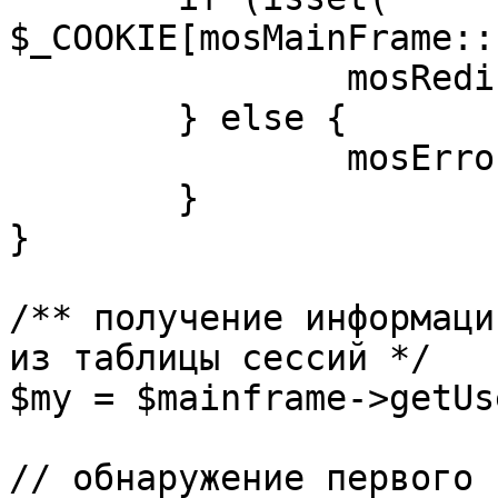
$_COOKIE[mosMainFrame::
		mosRedirect( $return );

	} else {

		mosErrorAlert( _ALERT_ENABLED );

	}

}

/** получение информаци
из таблицы сессий */

$my = $mainframe->getUs
// обнаружение первого 