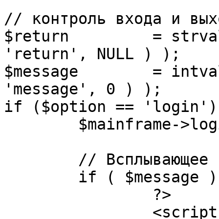
// контроль входа и вых
$return 	= strval( mosGetParam( $_REQUEST, 
'return', NULL ) );

$message 	= intval( mosGetParam( $_POST, 
'message', 0 ) );

if ($option == 'login') 
	$mainframe->login();

	// Всплывающее сообщение JS

	if ( $message ) {

		?>

		<script language="javascript" 