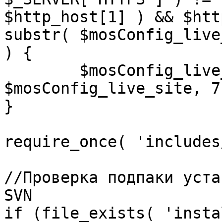
$http_host[1] ) && $htt
substr( $mosConfig_live
) {

	$mosConfig_live_site = 'https://'.substr( 
$mosConfig_live_site, 7 
}

require_once( 'includes
//Проверка подпаки уста
SVN

if (file_exists( 'insta