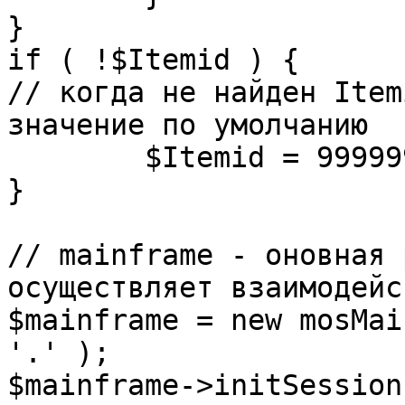
}

if ( !$Itemid ) {

// когда не найден Item
значение по умолчанию

	$Itemid = 99999999;

} 

// mainframe - оновная 
осуществляет взаимодейс
$mainframe = new mosMai
'.' );

$mainframe->initSession(