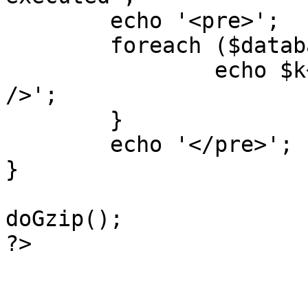
	echo '<pre>';

 	foreach ($database->_log as $k=>$sql) {

 		echo $k+1 . "\n" . $sql . '<hr 
/>';

	}

	echo '</pre>';

}

doGzip();

?>