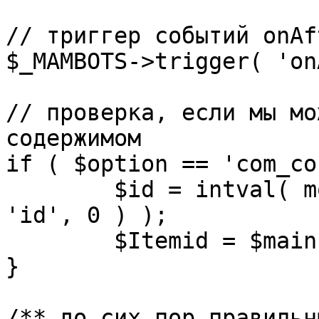
// триггер событий onAf
$_MAMBOTS->trigger( 'on
// проверка, если мы мо
содержимом

if ( $option == 'com_co
	$id = intval( mosGetParam( $_REQUEST, 
'id', 0 ) );

	$Itemid = $mainframe->getItemid( $id );

}

/** до сих пор правильн