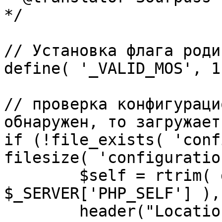
*/

// Установка флага роди
define( '_VALID_MOS', 1 
// проверка конфигураци
обнаружен, то загружает
if (!file_exists( 'conf
filesize( 'configuratio
	$self = rtrim( dirname( 
$_SERVER['PHP_SELF'] ),
	header("Location: http://" . 