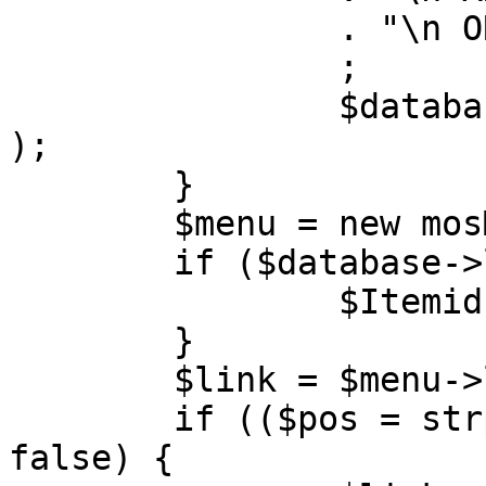
		. "\n ORDER BY parent, ordering"

		;

		$database->setQuery( $query, 0, 1 
);

	}

	$menu = new mosMenu( $database );

	if ($database->loadObject( $menu )) {

		$Itemid = $menu->id;

	}

	$link = $menu->link;

	if (($pos = strpos( $link, '?' )) !== 
false) {
