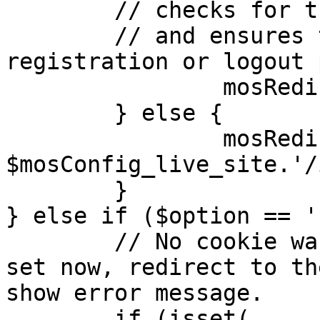
	// checks for the presence of a return url 

	// and ensures that this url is not the 
registration or logout 
		mosRedirect( $return );

	} else {

		mosRedirect( 
$mosConfig_live_site.'/
	}

} else if ($option == '
	// No cookie was set upon login. If it is 
set now, redirect to th
show error message.

	if (isset( 