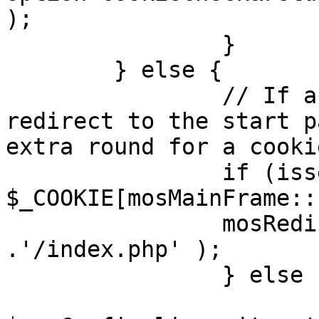
);

		}

	} else {

		// If a sessioncookie exists, 
redirect to the start p
extra round for a cooki
		if (isset( 
$_COOKIE[mosMainFrame::
		mosRedirect( $mosConfig_live_site 
.'/index.php' );

		} else {

			mosRedirect(