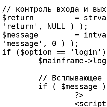
// контроль входа и вых
$return 	= strval( mosGetParam( $_REQUEST, 
'return', NULL ) );

$message 	= intval( mosGetParam( $_POST, 
'message', 0 ) );

if ($option == 'login') 
	$mainframe->login();

	// Всплывающее сообщение JS

	if ( $message ) {

		?>

		<script language="javascript" 