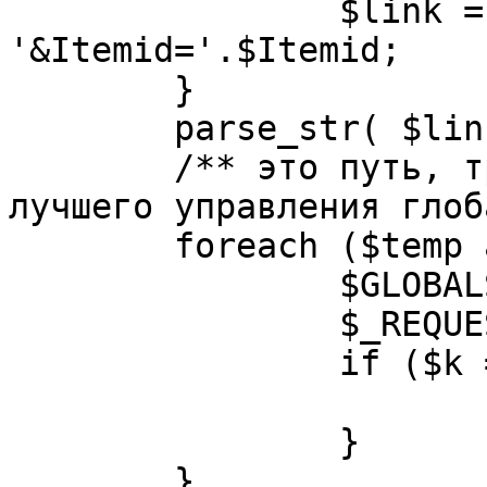
		$link = substr( $link, $pos+1 ). 
'&Itemid='.$Itemid;

	}

	parse_str( $link, $temp );

	/** это путь, требуется переделать для 
лучшего управления глоб
	foreach ($temp as $k=>$v) {

		$GLOBALS[$k] = $v;

		$_REQUEST[$k] = $v;

		if ($k == 'option') {

			$option = $v;
		}

	}
