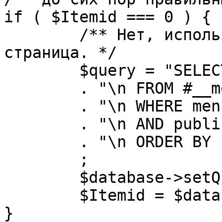
if ( $Itemid === 0 ) {

	/** Нет, используется именно главная 
страница. */

	$query = "SELECT id"

	. "\n FROM #__menu"

	. "\n WHERE menutype = 'mainmenu'"

	. "\n AND published = 1"

	. "\n ORDER BY parent, ordering"

	;

	$database->setQuery( $query, 0, 1 );

	$Itemid = $database->loadResult();

}
