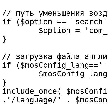
// путь уменьшения возд
if ($option == 'search')
	$option = 'com_search';

}

// загрузка файла англи
if ($mosConfig_lang=='')
	$mosConfig_lang = 'english';

}

include_once( $mosConfi
.'/language/' . $mosCon