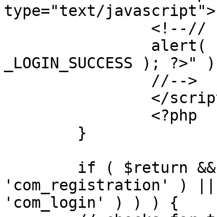
type="text/javascript">

		<!--//

		alert( "<?php echo addslashes( 
_LOGIN_SUCCESS ); ?>" );
		//-->

		</script>

		<?php

	}

	if ( $return && !( strpos( $return, 
'com_registration' ) ||
'com_login' ) ) ) {
