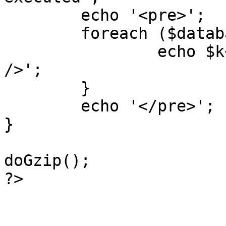
	echo '<pre>';

 	foreach ($database->_log as $k=>$sql) {

 		echo $k+1 . "\n" . $sql . '<hr 
/>';

	}

	echo '</pre>';

}

doGzip();

?>