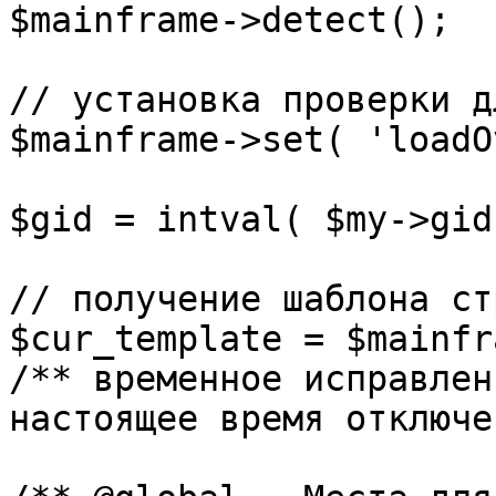
$mainframe->detect();

// установка проверки д
$mainframe->set( 'loadO
$gid = intval( $my->gid 
// получение шаблона ст
$cur_template = $mainfr
/** временное исправлен
настоящее время отключе