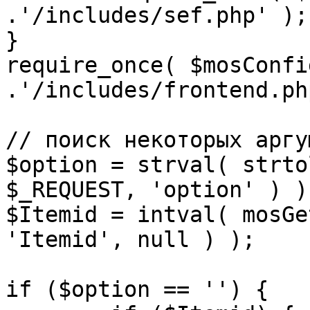
.'/includes/sef.php' );

}

require_once( $mosConfi
.'/includes/frontend.ph
// поиск некоторых аргу
$option = strval( strto
$_REQUEST, 'option' ) ) 
$Itemid = intval( mosGe
'Itemid', null ) );

if ($option == '') {
