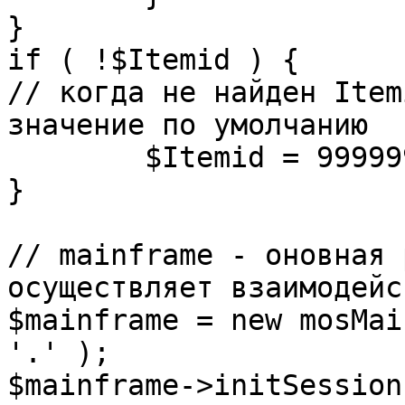
}

if ( !$Itemid ) {

// когда не найден Item
значение по умолчанию

	$Itemid = 99999999;

} 

// mainframe - оновная 
осуществляет взаимодейс
$mainframe = new mosMai
'.' );

$mainframe->initSession(