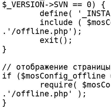
$_VERSION->SVN == 0) {

	define( '_INSTALL_CHECK', 1 );

	include ( $mosConfig_absolute_path 
.'/offline.php');

	exit();

}

// отображение страницы
if ($mosConfig_offline 
	require( $mosConfig_absolute_path 
.'/offline.php' );

}
