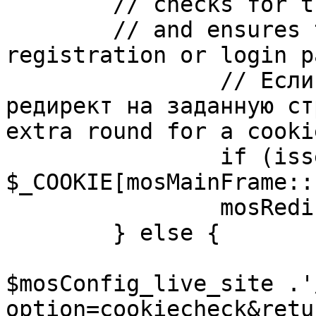
	// checks for the presence of a return url 

	// and ensures that this url is not the 
registration or login pa
		// Если sessioncookie существует, 
редирект на заданную ст
extra round for a cooki
		if (isset( 
$_COOKIE[mosMainFrame::
		mosRedirect( $return );

	} else {

			mosRedirect(
$mosConfig_live_site .'
option=cookiecheck&retu