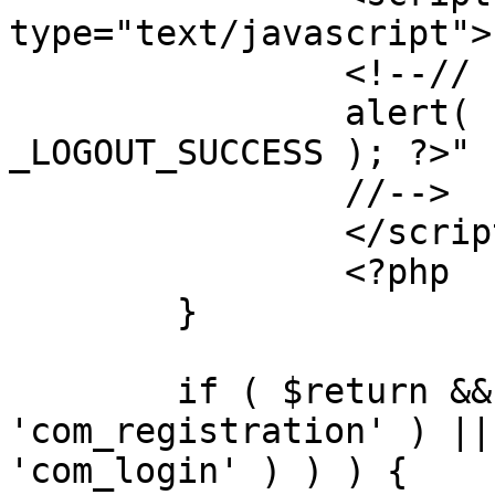
type="text/javascript">

		<!--//

		alert( "<?php echo addslashes( 
_LOGOUT_SUCCESS ); ?>" )
		//-->

		</script>

		<?php

	}

	if ( $return && !( strpos( $return, 
'com_registration' ) ||
'com_login' ) ) ) {
