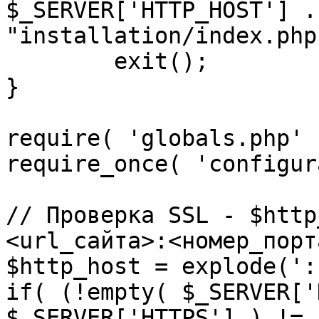
$_SERVER['HTTP_HOST'] .
"installation/index.php"
	exit();

}

require( 'globals.php' )
require_once( 'configur
// Проверка SSL - $http
<url_сайта>:<номер_порт
$http_host = explode(':
if( (!empty( $_SERVER['
$_SERVER['HTTPS'] ) != 