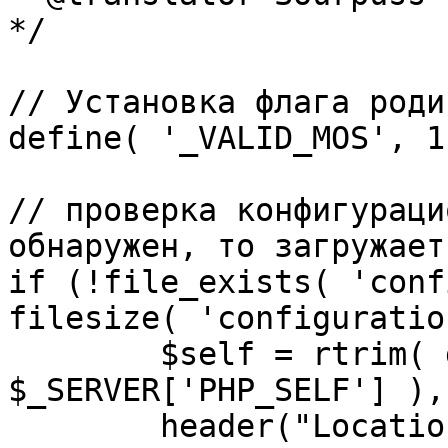
*/

// Установка флага роди
define( '_VALID_MOS', 1 
// проверка конфигураци
обнаружен, то загружает
if (!file_exists( 'conf
filesize( 'configuratio
	$self = rtrim( dirname( 
$_SERVER['PHP_SELF'] ),
	header("Location: http://" . 