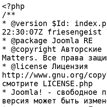
<?php

/**

* @version $Id: index.p
22:30:07Z friesengeist $
* @package Joomla RE

* @copyright Авторские 
Matters. Все права защи
* @license Лицензия 
http://www.gnu.org/copy
смотрите LICENSE.php

* Joomla! - свободное п
версия может быть измене