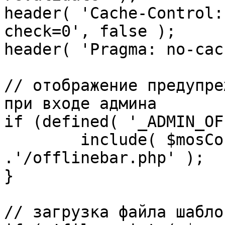
header( 'Cache-Control:
check=0', false );

header( 'Pragma: no-cac
// отображение предупре
при входе админа

if (defined( '_ADMIN_OF
	include( $mosConfig_absolute_path 
.'/offlinebar.php' );

}

// загрузка файла шаблон