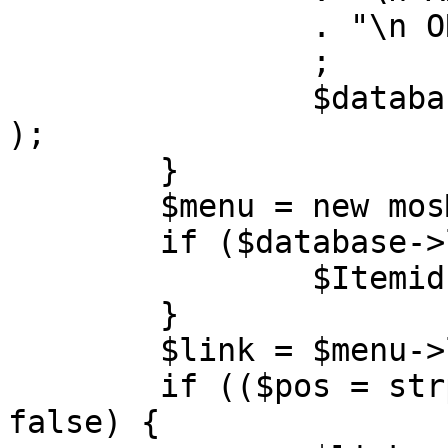
		. "\n ORDER BY parent, ordering"

		;

		$database->setQuery( $query, 0, 1 
);

	}

	$menu = new mosMenu( $database );

	if ($database->loadObject( $menu )) {

		$Itemid = $menu->id;

	}

	$link = $menu->link;

	if (($pos = strpos( $link, '?' )) !== 
false) {
