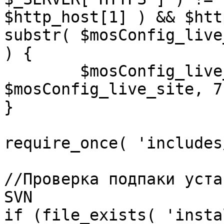
$http_host[1] ) && $htt
substr( $mosConfig_live
) {

	$mosConfig_live_site = 'https://'.substr( 
$mosConfig_live_site, 7 
}

require_once( 'includes
//Проверка подпаки уста
SVN

if (file_exists( 'insta