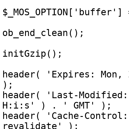
$_MOS_OPTION['buffer'] 
ob_end_clean();

initGzip();

header( 'Expires: Mon, 
);

header( 'Last-Modified:
H:i:s' ) . ' GMT' );

header( 'Cache-Control:
revalidate' );
