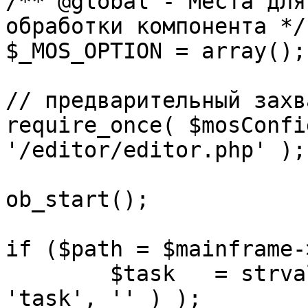
/** @global - Места для
обработки компонента */

$_MOS_OPTION = array();

// предварительный захв
require_once( $mosConfi
'/editor/editor.php' );

ob_start();		 

if ($path = $mainframe-
	$task 	= strval( mosGetParam( $_REQUEST, 
'task', '' ) );
