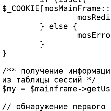
$_COOKIE[mosMainFrame::
		mosRedirect( $return );

	} else {

		mosErrorAlert( _ALERT_ENABLED );

	}

}

/** получение информаци
из таблицы сессий */

$my = $mainframe->getUs
// обнаружение первого 