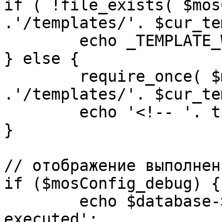
if ( !file_exists( $mos
.'/templates/'. $cur_te
	echo _TEMPLATE_WARN . $cur_template;

} else {

	require_once( $mosConfig_absolute_path 
.'/templates/'. $cur_te
	echo '<!-- '. time() .' -->';

}

// отображение выполнен
if ($mosConfig_debug) {

	echo $database->_ticker . ' queries 
executed';
