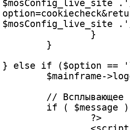
$mosConfig_live_site .'
option=cookiecheck&retu
$mosConfig_live_site .'
		}

	}

} else if ($option == '
	$mainframe->logout();

	// Всплывающее сообщение JS

	if ( $message ) {

		?>

		<script language="javascript" 