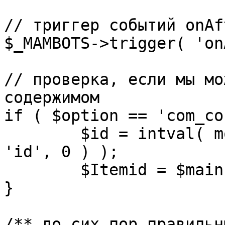
// триггер событий onAf
$_MAMBOTS->trigger( 'on
// проверка, если мы мо
содержимом

if ( $option == 'com_co
	$id = intval( mosGetParam( $_REQUEST, 
'id', 0 ) );

	$Itemid = $mainframe->getItemid( $id );

}

/** до сих пор правильн