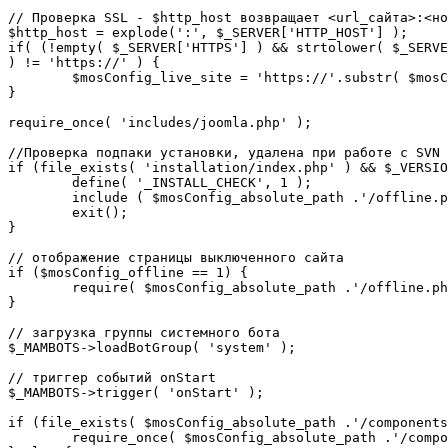
// Проверка SSL - $http_host возвращает <url_сайта>:<но
$http_host = explode(':', $_SERVER['HTTP_HOST'] );

if( (!empty( $_SERVER['HTTPS'] ) && strtolower( $_SERVE
) != 'https://' ) {

	$mosConfig_live_site = 'https://'.substr( $mosConfig_live_site, 7 );

}

require_once( 'includes/joomla.php' );

//Проверка подпаки установки, удалена при работе с SVN

if (file_exists( 'installation/index.php' ) && $_VERSIO
	define( '_INSTALL_CHECK', 1 );

	include ( $mosConfig_absolute_path .'/offline.php');

	exit();

}

// отображение страницы выключенного сайта

if ($mosConfig_offline == 1) {

	require( $mosConfig_absolute_path .'/offline.php' );

}

// загрузка группы системного бота

$_MAMBOTS->loadBotGroup( 'system' );

// триггер событий onStart

$_MAMBOTS->trigger( 'onStart' );

if (file_exists( $mosConfig_absolute_path .'/components
	require_once( $mosConfig_absolute_path .'/components/com_sef/sef.php' );
