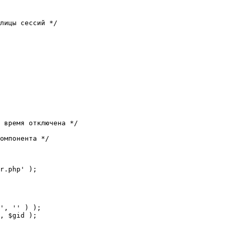
лицы сессий */

 время отключена */

омпонента */

r.php' );
