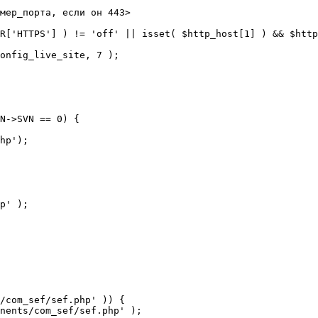
мер_порта, если он 443>

R['HTTPS'] ) != 'off' || isset( $http_host[1] ) && $http
N->SVN == 0) {

/com_sef/sef.php' )) {
