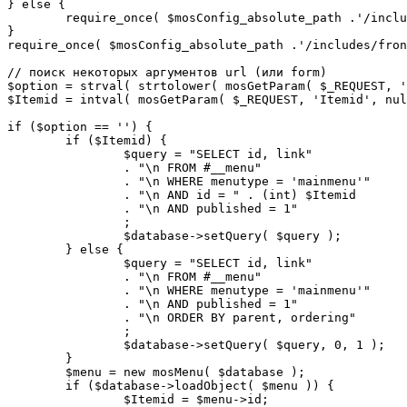
} else {

	require_once( $mosConfig_absolute_path .'/includes/sef.php' );

}

require_once( $mosConfig_absolute_path .'/includes/fron
// поиск некоторых аргументов url (или form)

$option = strval( strtolower( mosGetParam( $_REQUEST, '
$Itemid = intval( mosGetParam( $_REQUEST, 'Itemid', nul
if ($option == '') {

	if ($Itemid) {

		$query = "SELECT id, link"

		. "\n FROM #__menu"

		. "\n WHERE menutype = 'mainmenu'"

		. "\n AND id = " . (int) $Itemid

		. "\n AND published = 1"

		;

		$database->setQuery( $query );

	} else {

		$query = "SELECT id, link"

		. "\n FROM #__menu"

		. "\n WHERE menutype = 'mainmenu'"

		. "\n AND published = 1"

		. "\n ORDER BY parent, ordering"

		;

		$database->setQuery( $query, 0, 1 );

	}

	$menu = new mosMenu( $database );

	if ($database->loadObject( $menu )) {

		$Itemid = $menu->id;
