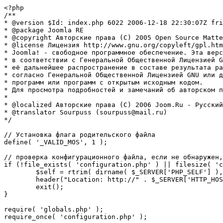
<?php

/**

* @version $Id: index.php 6022 2006-12-18 22:30:07Z fri
* @package Joomla RE

* @copyright Авторские права (C) 2005 Open Source Matte
* @license Лицензия http://www.gnu.org/copyleft/gpl.htm
* Joomla! - свободное программное обеспечение. Эта верс
* в соответствии с Генеральной Общественной Лицензией G
* её дальнейшее распространение в составе результата ра
* согласно Генеральной Общественной Лицензией GNU или д
* программ или программ с открытым исходным кодом.

* Для просмотра подробностей и замечаний об авторском п
* 

* @localized Авторские права (C) 2006 Joom.Ru - Русский
* @translator Sourpuss (sourpuss@mail.ru)

*/

// Установка флага родительского файла 

define( '_VALID_MOS', 1 );

// проверка конфигурационного файла, если не обнаружен,
if (!file_exists( 'configuration.php' ) || filesize( 'c
	$self = rtrim( dirname( $_SERVER['PHP_SELF'] ), '/\\' ) . '/';

	header("Location: http://" . $_SERVER['HTTP_HOST'] . $self . "installation/index.php" );

	exit();

}

require( 'globals.php' );

require_once( 'configuration.php' );
