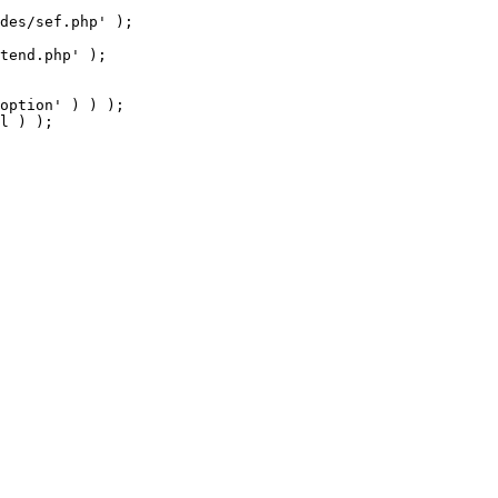
tend.php' );

option' ) ) );

l ) );
