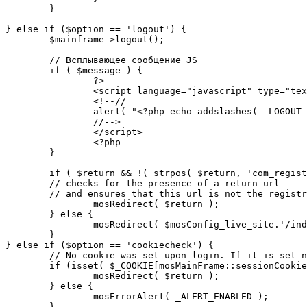
	}

} else if ($option == 'logout') {

	$mainframe->logout();

	// Всплывающее сообщение JS

	if ( $message ) {

		?>

		<script language="javascript" type="text/javascript">

		<!--//

		alert( "<?php echo addslashes( _LOGOUT_SUCCESS ); ?>" );

		//-->

		</script>

		<?php

	}

	if ( $return && !( strpos( $return, 'com_registration' ) || strpos( $return, 'com_login' ) ) ) {

	// checks for the presence of a return url 

	// and ensures that this url is not the registration or logout pages

		mosRedirect( $return );

	} else {

		mosRedirect( $mosConfig_live_site.'/index.php' );

	}

} else if ($option == 'cookiecheck') {

	// No cookie was set upon login. If it is set now, redirect to the given page. Otherwise, show error message.

	if (isset( $_COOKIE[mosMainFrame::sessionCookieName()] )) {

		mosRedirect( $return );

	} else {

		mosErrorAlert( _ALERT_ENABLED );

	}
