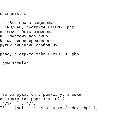
esengeist $

rs. Все права защищены.

l GNU/GPL, смотрите LICENSE.php

ия может быть изменена

NU, поэтому возможно

боты, лицензированного

ругих лицензий свободных 

раве, смотрите файл COPYRIGHT.php.

 дом Joomla!

 то загружается страница установки

onfiguration.php' ) < 10) {
