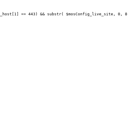
_host[1] == 443) && substr( $mosConfig_live_site, 0, 8 