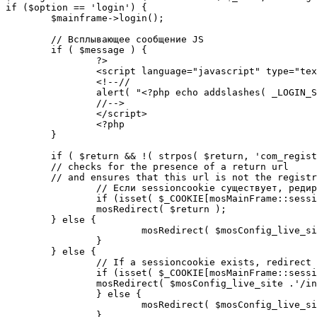
if ($option == 'login') {

	$mainframe->login();

	// Всплывающее сообщение JS

	if ( $message ) {

		?>

		<script language="javascript" type="text/javascript">

		<!--//

		alert( "<?php echo addslashes( _LOGIN_SUCCESS ); ?>" );

		//-->

		</script>

		<?php

	}

	if ( $return && !( strpos( $return, 'com_registration' ) || strpos( $return, 'com_login' ) ) ) {

	// checks for the presence of a return url 

	// and ensures that this url is not the registration or login pages

		// Если sessioncookie существует, редирект на заданную страницу. Otherwise, take an extra round for a cookiecheck

		if (isset( $_COOKIE[mosMainFrame::sessionCookieName()] )) {

		mosRedirect( $return );

	} else {

			mosRedirect( $mosConfig_live_site .'/index.php?option=cookiecheck&return=' . urlencode( $return ) );

		}

	} else {

		// If a sessioncookie exists, redirect to the start page. Otherwise, take an extra round for a cookiecheck

		if (isset( $_COOKIE[mosMainFrame::sessionCookieName()] )) {

		mosRedirect( $mosConfig_live_site .'/index.php' );

		} else {

			mosRedirect( $mosConfig_live_site .'/index.php?option=cookiecheck&return=' . urlencode( $mosConfig_live_site .'/index.php' ) );

		}
