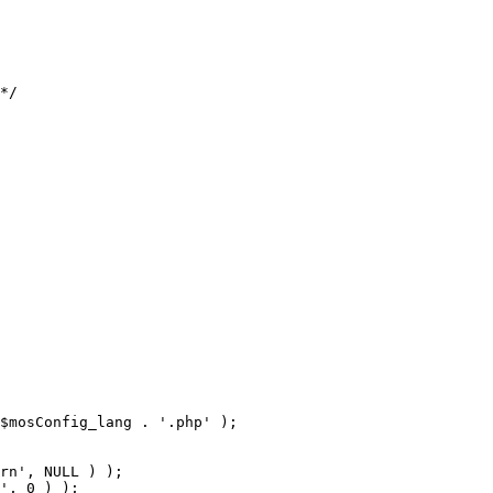
$mosConfig_lang . '.php' );
