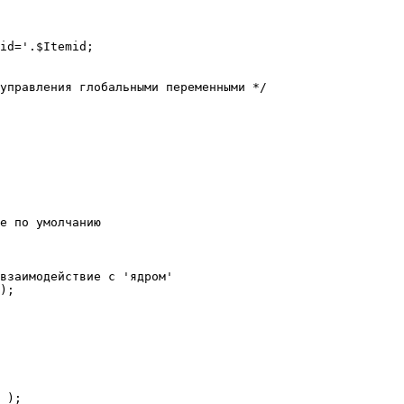
е по умолчанию

взаимодействие с 'ядром'

);
