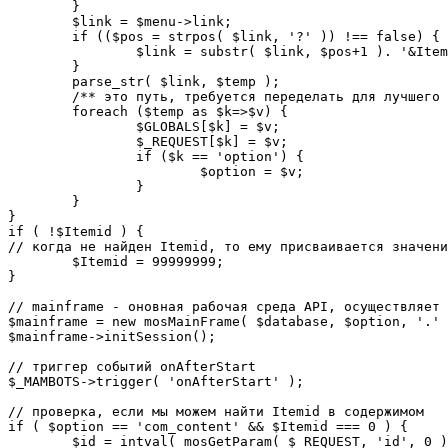
	}

	$link = $menu->link;

	if (($pos = strpos( $link, '?' )) !== false) {

		$link = substr( $link, $pos+1 ). '&Itemid='.$Itemid;

	}

	parse_str( $link, $temp );

	/** это путь, требуется переделать для лучшего управления глобальными переменными */

	foreach ($temp as $k=>$v) {

		$GLOBALS[$k] = $v;

		$_REQUEST[$k] = $v;

		if ($k == 'option') {

			$option = $v;

		}

	}

}

if ( !$Itemid ) {

// когда не найден Itemid, то ему присваивается значени
	$Itemid = 99999999;

} 

// mainframe - оновная рабочая среда API, осуществляет 
$mainframe = new mosMainFrame( $database, $option, '.' 
$mainframe->initSession();

// триггер событий onAfterStart

$_MAMBOTS->trigger( 'onAfterStart' );

// проверка, если мы можем найти Itemid в содержимом

if ( $option == 'com_content' && $Itemid === 0 ) {

	$id = intval( mosGetParam( $_REQUEST, 'id', 0 ) );
