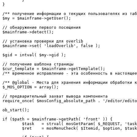
}

/** получение информации о текущих пользователях из таб
$my = $mainframe->getUser();

// обнаружение первого посещения

$mainframe->detect();

// установка проверки для overlib

$mainframe->set( 'loadOverlib', false );

$gid = intval( $my->gid );

// получение шаблона страницы

$cur_template = $mainframe->getTemplate();

/** временное исправление - эта особенность в настоящее
/** @global - Места для хранения информации обработки к
$_MOS_OPTION = array();

// предварительный захват вывода компонента

require_once( $mosConfig_absolute_path . '/editor/edito
ob_start();		 

if ($path = $mainframe->getPath( 'front' )) {

	$task 	= strval( mosGetParam( $_REQUEST, 'task', '' ) );

	$ret 	= mosMenuCheck( $Itemid, $option, $task, $gid );
