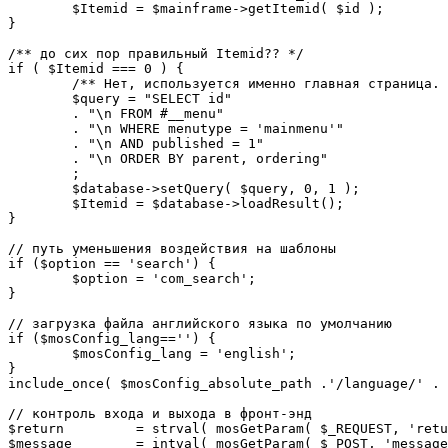
	$Itemid = $mainframe->getItemid( $id );

}

/** до сих пор правильный Itemid?? */

if ( $Itemid === 0 ) {

	/** Нет, используется именно главная страница. */

	$query = "SELECT id"

	. "\n FROM #__menu"

	. "\n WHERE menutype = 'mainmenu'"

	. "\n AND published = 1"

	. "\n ORDER BY parent, ordering"

	;

	$database->setQuery( $query, 0, 1 );

	$Itemid = $database->loadResult();

}

// путь уменьшения воздействия на шаблоны

if ($option == 'search') {

	$option = 'com_search';

}

// загрузка файла английского языка по умолчанию

if ($mosConfig_lang=='') {

	$mosConfig_lang = 'english';

}

include_once( $mosConfig_absolute_path .'/language/' . 
// контроль входа и выхода в фронт-энд 

$return 	= strval( mosGetParam( $_REQUEST, 'return', NULL ) );

$message 	= intval( mosGetParam( $_POST, 'message', 0 ) );
