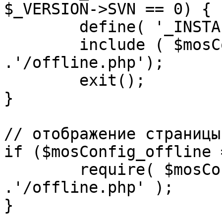
$_VERSION->SVN == 0) {

	define( '_INSTALL_CHECK', 1 );

	include ( $mosConfig_absolute_path 
.'/offline.php');

	exit();

}

// отображение страницы
if ($mosConfig_offline 
	require( $mosConfig_absolute_path 
.'/offline.php' );

}
