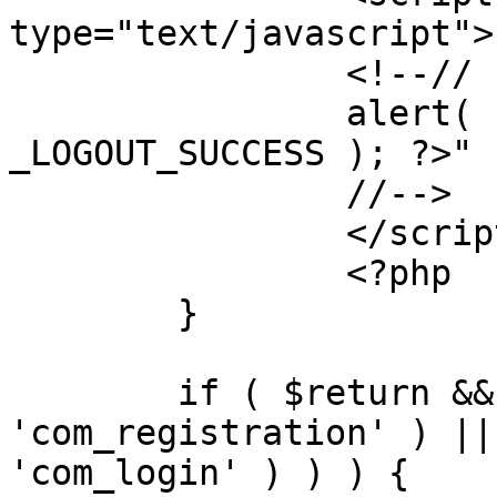
type="text/javascript">

		<!--//

		alert( "<?php echo addslashes( 
_LOGOUT_SUCCESS ); ?>" )
		//-->

		</script>

		<?php

	}

	if ( $return && !( strpos( $return, 
'com_registration' ) ||
'com_login' ) ) ) {
