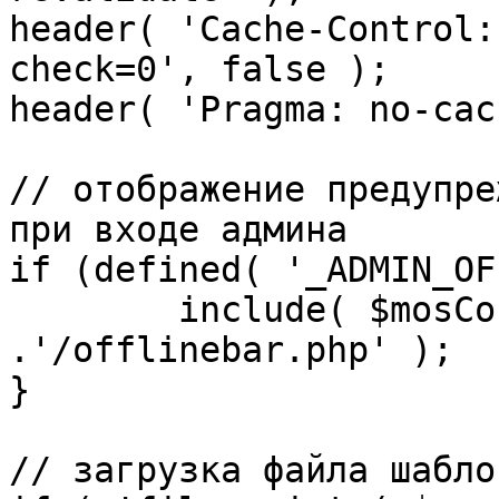
header( 'Cache-Control:
check=0', false );

header( 'Pragma: no-cac
// отображение предупре
при входе админа

if (defined( '_ADMIN_OF
	include( $mosConfig_absolute_path 
.'/offlinebar.php' );

}

// загрузка файла шаблон