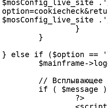
$mosConfig_live_site .'
option=cookiecheck&retu
$mosConfig_live_site .'
		}

	}

} else if ($option == '
	$mainframe->logout();

	// Всплывающее сообщение JS

	if ( $message ) {

		?>

		<script language="javascript" 