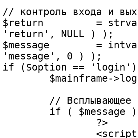
// контроль входа и вых
$return 	= strval( mosGetParam( $_REQUEST, 
'return', NULL ) );

$message 	= intval( mosGetParam( $_POST, 
'message', 0 ) );

if ($option == 'login') 
	$mainframe->login();

	// Всплывающее сообщение JS

	if ( $message ) {

		?>

		<script language="javascript" 