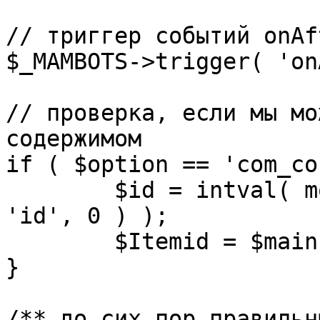
// триггер событий onAf
$_MAMBOTS->trigger( 'on
// проверка, если мы мо
содержимом

if ( $option == 'com_co
	$id = intval( mosGetParam( $_REQUEST, 
'id', 0 ) );

	$Itemid = $mainframe->getItemid( $id );

}

/** до сих пор правильн