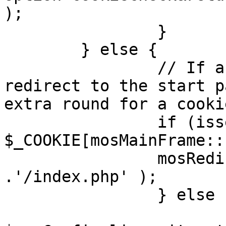
);

		}

	} else {

		// If a sessioncookie exists, 
redirect to the start p
extra round for a cooki
		if (isset( 
$_COOKIE[mosMainFrame::
		mosRedirect( $mosConfig_live_site 
.'/index.php' );

		} else {

			mosRedirect(