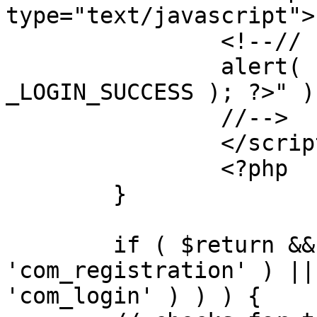
type="text/javascript">

		<!--//

		alert( "<?php echo addslashes( 
_LOGIN_SUCCESS ); ?>" );
		//-->

		</script>

		<?php

	}

	if ( $return && !( strpos( $return, 
'com_registration' ) ||
'com_login' ) ) ) {
