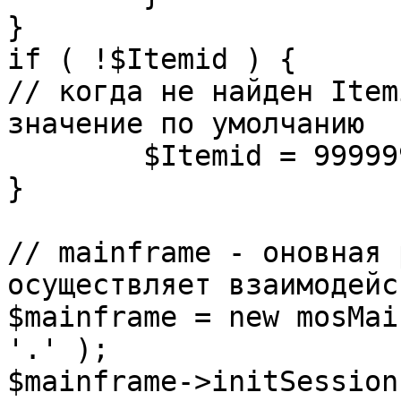
}

if ( !$Itemid ) {

// когда не найден Item
значение по умолчанию

	$Itemid = 99999999;

} 

// mainframe - оновная 
осуществляет взаимодейс
$mainframe = new mosMai
'.' );

$mainframe->initSession(