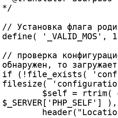
*/

// Установка флага роди
define( '_VALID_MOS', 1 
// проверка конфигураци
обнаружен, то загружает
if (!file_exists( 'conf
filesize( 'configuratio
	$self = rtrim( dirname( 
$_SERVER['PHP_SELF'] ),
	header("Location: http://" . 