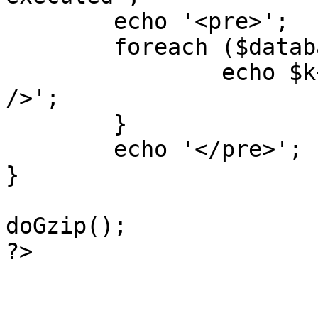
	echo '<pre>';

 	foreach ($database->_log as $k=>$sql) {

 		echo $k+1 . "\n" . $sql . '<hr 
/>';

	}

	echo '</pre>';

}

doGzip();

?>