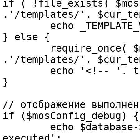
if ( !file_exists( $mos
.'/templates/'. $cur_te
	echo _TEMPLATE_WARN . $cur_template;

} else {

	require_once( $mosConfig_absolute_path 
.'/templates/'. $cur_te
	echo '<!-- '. time() .' -->';

}

// отображение выполнен
if ($mosConfig_debug) {

	echo $database->_ticker . ' queries 
executed';
