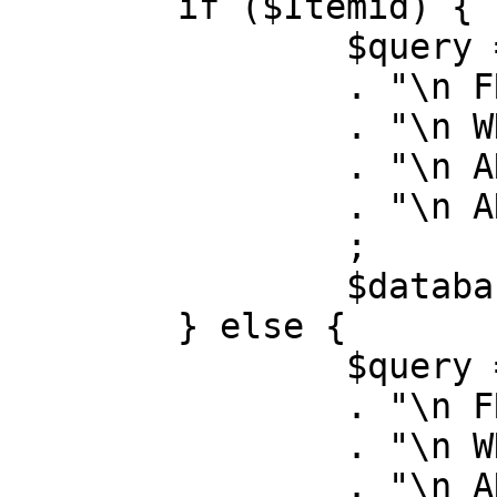
	if ($Itemid) {

		$query = "SELECT id, link"

		. "\n FROM #__menu"

		. "\n WHERE menutype = 'mainmenu'"

		. "\n AND id = " . (int) $Itemid

		. "\n AND published = 1"

		;

		$database->setQuery( $query );

	} else {

		$query = "SELECT id, link"

		. "\n FROM #__menu"

		. "\n WHERE menutype = 'mainmenu'"

		. "\n AND published = 1"
