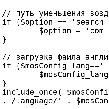
// путь уменьшения возд
if ($option == 'search')
	$option = 'com_search';

}

// загрузка файла англи
if ($mosConfig_lang=='')
	$mosConfig_lang = 'english';

}

include_once( $mosConfi
.'/language/' . $mosCon