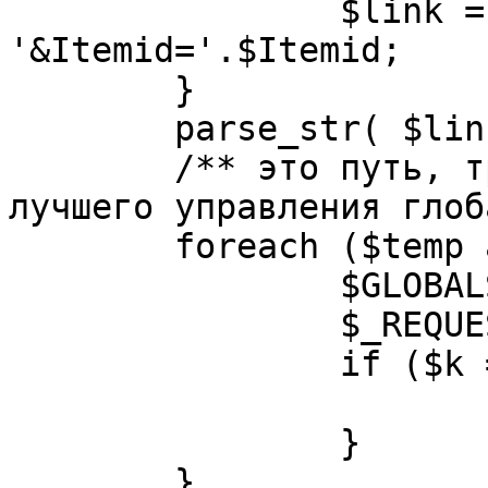
		$link = substr( $link, $pos+1 ). 
'&Itemid='.$Itemid;

	}

	parse_str( $link, $temp );

	/** это путь, требуется переделать для 
лучшего управления глоб
	foreach ($temp as $k=>$v) {

		$GLOBALS[$k] = $v;

		$_REQUEST[$k] = $v;

		if ($k == 'option') {

			$option = $v;
		}

	}
