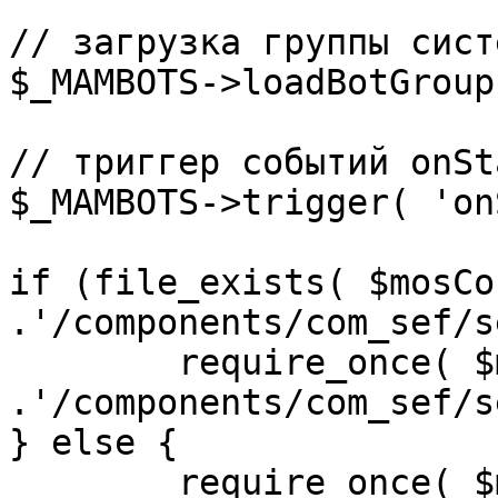
// загрузка группы сист
$_MAMBOTS->loadBotGroup
// триггер событий onSta
$_MAMBOTS->trigger( 'on
if (file_exists( $mosCo
.'/components/com_sef/s
	require_once( $mosConfig_absolute_path 
.'/components/com_sef/s
} else {

	require_once( $mosConfig_absolute_path 