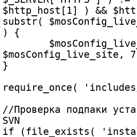
$http_host[1] ) && $htt
substr( $mosConfig_live
) {

	$mosConfig_live_site = 'https://'.substr( 
$mosConfig_live_site, 7 
}

require_once( 'includes
//Проверка подпаки уста
SVN

if (file_exists( 'insta