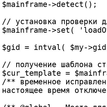
$mainframe->detect();

// установка проверки д
$mainframe->set( 'loadO
$gid = intval( $my->gid 
// получение шаблона ст
$cur_template = $mainfr
/** временное исправлен
настоящее время отключе