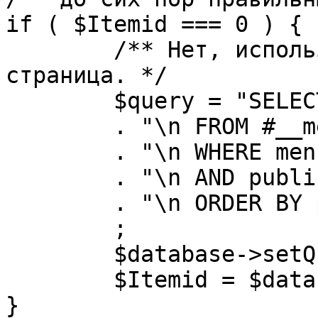
if ( $Itemid === 0 ) {

	/** Нет, используется именно главная 
страница. */

	$query = "SELECT id"

	. "\n FROM #__menu"

	. "\n WHERE menutype = 'mainmenu'"

	. "\n AND published = 1"

	. "\n ORDER BY parent, ordering"

	;

	$database->setQuery( $query, 0, 1 );

	$Itemid = $database->loadResult();

}
