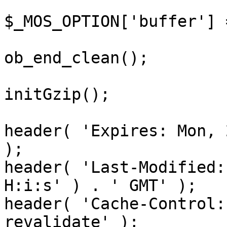
$_MOS_OPTION['buffer'] 
ob_end_clean();

initGzip();

header( 'Expires: Mon, 
);

header( 'Last-Modified:
H:i:s' ) . ' GMT' );

header( 'Cache-Control:
revalidate' );
