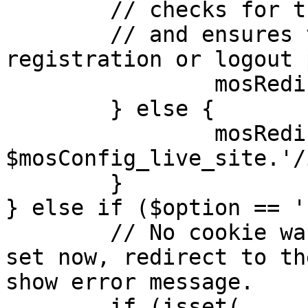
	// checks for the presence of a return url 

	// and ensures that this url is not the 
registration or logout 
		mosRedirect( $return );

	} else {

		mosRedirect( 
$mosConfig_live_site.'/
	}

} else if ($option == '
	// No cookie was set upon login. If it is 
set now, redirect to th
show error message.

	if (isset( 