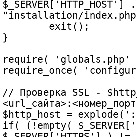
$_SERVER['HTTP_HOST'] .
"installation/index.php"
	exit();

}

require( 'globals.php' )
require_once( 'configur
// Проверка SSL - $http
<url_сайта>:<номер_порт
$http_host = explode(':
if( (!empty( $_SERVER['
$_SERVER['HTTPS'] ) != 