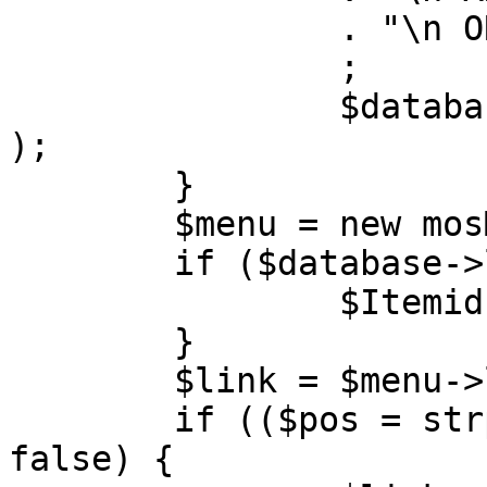
		. "\n ORDER BY parent, ordering"

		;

		$database->setQuery( $query, 0, 1 
);

	}

	$menu = new mosMenu( $database );

	if ($database->loadObject( $menu )) {

		$Itemid = $menu->id;

	}

	$link = $menu->link;

	if (($pos = strpos( $link, '?' )) !== 
false) {
