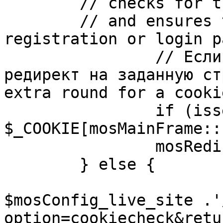
	// checks for the presence of a return url 

	// and ensures that this url is not the 
registration or login pa
		// Если sessioncookie существует, 
редирект на заданную ст
extra round for a cooki
		if (isset( 
$_COOKIE[mosMainFrame::
		mosRedirect( $return );

	} else {

			mosRedirect(
$mosConfig_live_site .'
option=cookiecheck&retu