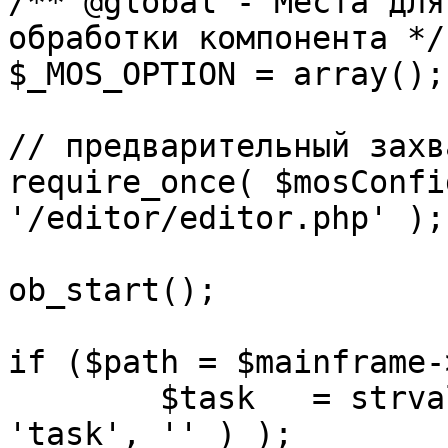
/** @global - Места для
обработки компонента */

$_MOS_OPTION = array();

// предварительный захв
require_once( $mosConfi
'/editor/editor.php' );

ob_start();		 

if ($path = $mainframe-
	$task 	= strval( mosGetParam( $_REQUEST, 
'task', '' ) );
