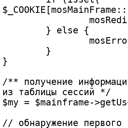
$_COOKIE[mosMainFrame::
		mosRedirect( $return );

	} else {

		mosErrorAlert( _ALERT_ENABLED );

	}

}

/** получение информаци
из таблицы сессий */

$my = $mainframe->getUs
// обнаружение первого 