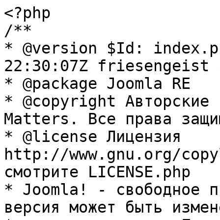
<?php

/**

* @version $Id: index.p
22:30:07Z friesengeist $
* @package Joomla RE

* @copyright Авторские 
Matters. Все права защи
* @license Лицензия 
http://www.gnu.org/copy
смотрите LICENSE.php

* Joomla! - свободное п
версия может быть измене