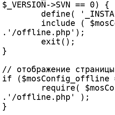
$_VERSION->SVN == 0) {

	define( '_INSTALL_CHECK', 1 );

	include ( $mosConfig_absolute_path 
.'/offline.php');

	exit();

}

// отображение страницы
if ($mosConfig_offline 
	require( $mosConfig_absolute_path 
.'/offline.php' );

}
