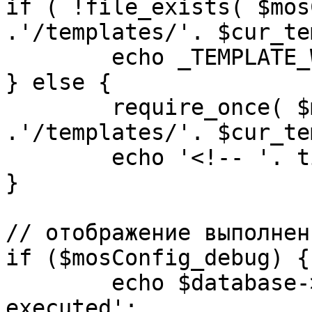
if ( !file_exists( $mos
.'/templates/'. $cur_te
	echo _TEMPLATE_WARN . $cur_template;

} else {

	require_once( $mosConfig_absolute_path 
.'/templates/'. $cur_te
	echo '<!-- '. time() .' -->';

}

// отображение выполнен
if ($mosConfig_debug) {

	echo $database->_ticker . ' queries 
executed';
