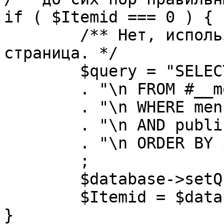
if ( $Itemid === 0 ) {

	/** Нет, используется именно главная 
страница. */

	$query = "SELECT id"

	. "\n FROM #__menu"

	. "\n WHERE menutype = 'mainmenu'"

	. "\n AND published = 1"

	. "\n ORDER BY parent, ordering"

	;

	$database->setQuery( $query, 0, 1 );

	$Itemid = $database->loadResult();

}
