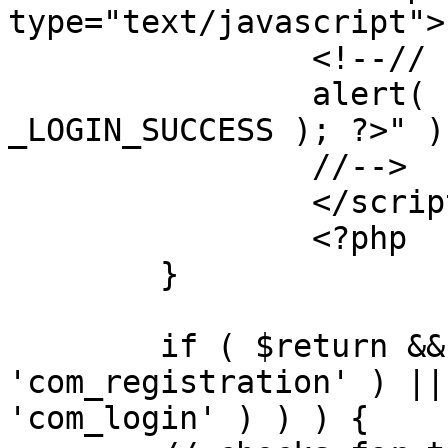
type="text/javascript">

		<!--//

		alert( "<?php echo addslashes( 
_LOGIN_SUCCESS ); ?>" );
		//-->

		</script>

		<?php

	}

	if ( $return && !( strpos( $return, 
'com_registration' ) ||
'com_login' ) ) ) {
