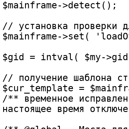
$mainframe->detect();

// установка проверки д
$mainframe->set( 'loadO
$gid = intval( $my->gid 
// получение шаблона ст
$cur_template = $mainfr
/** временное исправлен
настоящее время отключе