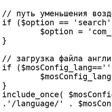
// путь уменьшения возд
if ($option == 'search')
	$option = 'com_search';

}

// загрузка файла англи
if ($mosConfig_lang=='')
	$mosConfig_lang = 'english';

}

include_once( $mosConfi
.'/language/' . $mosCon