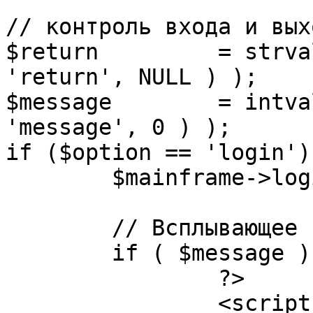
// контроль входа и вых
$return 	= strval( mosGetParam( $_REQUEST, 
'return', NULL ) );

$message 	= intval( mosGetParam( $_POST, 
'message', 0 ) );

if ($option == 'login') 
	$mainframe->login();

	// Всплывающее сообщение JS

	if ( $message ) {

		?>

		<script language="javascript" 