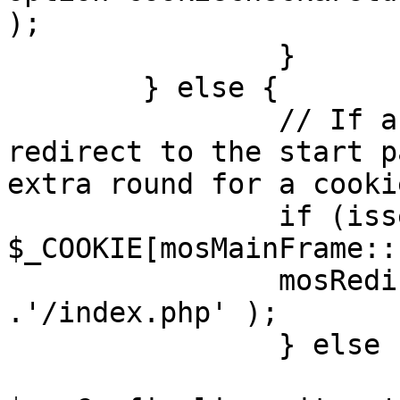
);

		}

	} else {

		// If a sessioncookie exists, 
redirect to the start p
extra round for a cooki
		if (isset( 
$_COOKIE[mosMainFrame::
		mosRedirect( $mosConfig_live_site 
.'/index.php' );

		} else {

			mosRedirect(