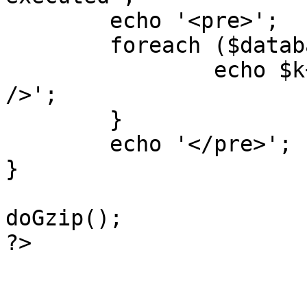
	echo '<pre>';

 	foreach ($database->_log as $k=>$sql) {

 		echo $k+1 . "\n" . $sql . '<hr 
/>';

	}

	echo '</pre>';

}

doGzip();

?>