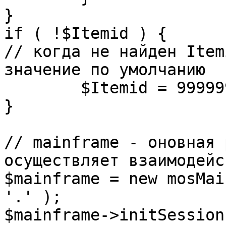
}

if ( !$Itemid ) {

// когда не найден Item
значение по умолчанию

	$Itemid = 99999999;

} 

// mainframe - оновная 
осуществляет взаимодейс
$mainframe = new mosMai
'.' );

$mainframe->initSession(