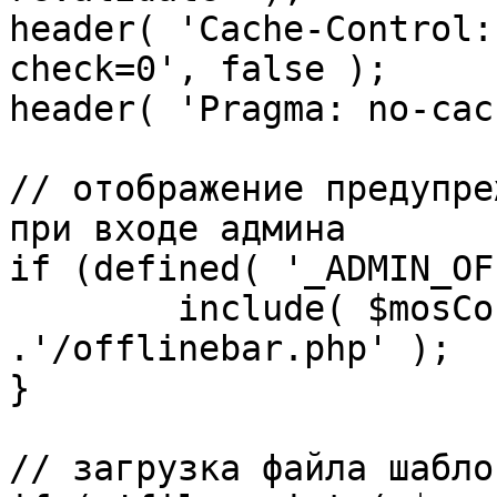
header( 'Cache-Control:
check=0', false );

header( 'Pragma: no-cac
// отображение предупре
при входе админа

if (defined( '_ADMIN_OF
	include( $mosConfig_absolute_path 
.'/offlinebar.php' );

}

// загрузка файла шаблон