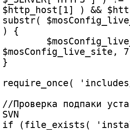
$http_host[1] ) && $htt
substr( $mosConfig_live
) {

	$mosConfig_live_site = 'https://'.substr( 
$mosConfig_live_site, 7 
}

require_once( 'includes
//Проверка подпаки уста
SVN

if (file_exists( 'insta