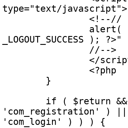
type="text/javascript">

		<!--//

		alert( "<?php echo addslashes( 
_LOGOUT_SUCCESS ); ?>" )
		//-->

		</script>

		<?php

	}

	if ( $return && !( strpos( $return, 
'com_registration' ) ||
'com_login' ) ) ) {
