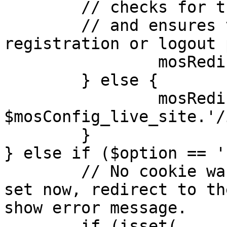
	// checks for the presence of a return url 

	// and ensures that this url is not the 
registration or logout 
		mosRedirect( $return );

	} else {

		mosRedirect( 
$mosConfig_live_site.'/
	}

} else if ($option == '
	// No cookie was set upon login. If it is 
set now, redirect to th
show error message.

	if (isset( 