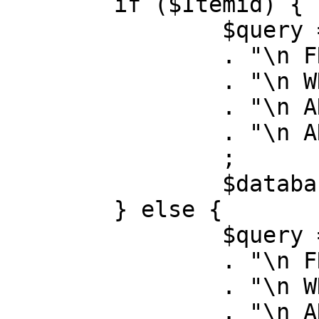
	if ($Itemid) {

		$query = "SELECT id, link"

		. "\n FROM #__menu"

		. "\n WHERE menutype = 'mainmenu'"

		. "\n AND id = " . (int) $Itemid

		. "\n AND published = 1"

		;

		$database->setQuery( $query );

	} else {

		$query = "SELECT id, link"

		. "\n FROM #__menu"

		. "\n WHERE menutype = 'mainmenu'"

		. "\n AND published = 1"
