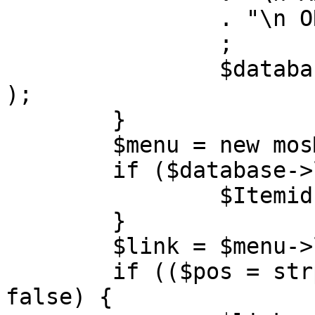
		. "\n ORDER BY parent, ordering"

		;

		$database->setQuery( $query, 0, 1 
);

	}

	$menu = new mosMenu( $database );

	if ($database->loadObject( $menu )) {

		$Itemid = $menu->id;

	}

	$link = $menu->link;

	if (($pos = strpos( $link, '?' )) !== 
false) {
