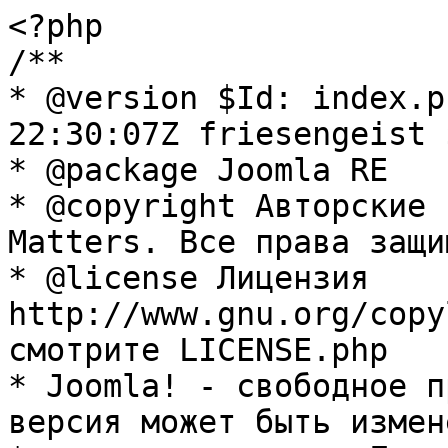
<?php

/**

* @version $Id: index.p
22:30:07Z friesengeist $
* @package Joomla RE

* @copyright Авторские 
Matters. Все права защи
* @license Лицензия 
http://www.gnu.org/copy
смотрите LICENSE.php

* Joomla! - свободное п
версия может быть измене