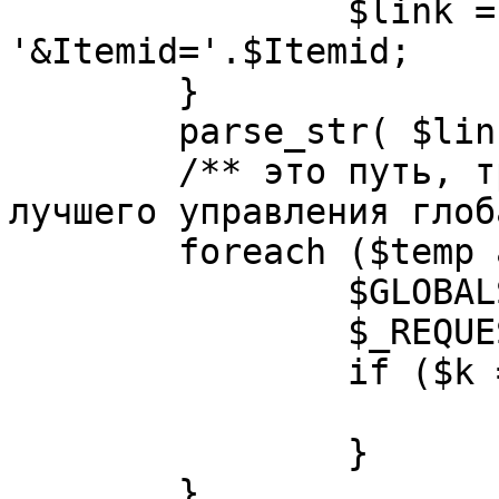
		$link = substr( $link, $pos+1 ). 
'&Itemid='.$Itemid;

	}

	parse_str( $link, $temp );

	/** это путь, требуется переделать для 
лучшего управления глоб
	foreach ($temp as $k=>$v) {

		$GLOBALS[$k] = $v;

		$_REQUEST[$k] = $v;

		if ($k == 'option') {

			$option = $v;
		}

	}
