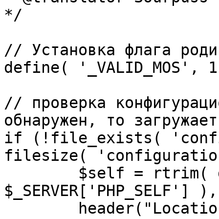
*/

// Установка флага роди
define( '_VALID_MOS', 1 
// проверка конфигураци
обнаружен, то загружает
if (!file_exists( 'conf
filesize( 'configuratio
	$self = rtrim( dirname( 
$_SERVER['PHP_SELF'] ),
	header("Location: http://" . 