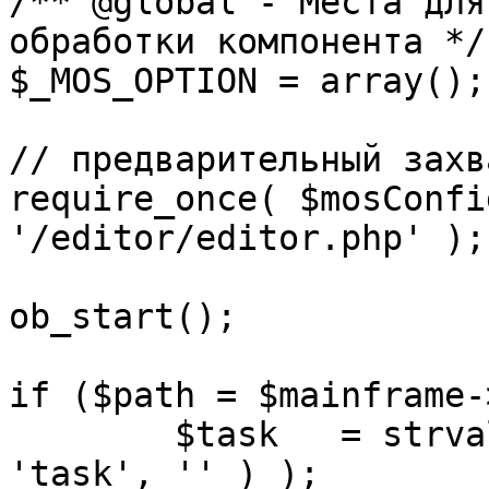
/** @global - Места для
обработки компонента */

$_MOS_OPTION = array();

// предварительный захв
require_once( $mosConfi
'/editor/editor.php' );

ob_start();		 

if ($path = $mainframe-
	$task 	= strval( mosGetParam( $_REQUEST, 
'task', '' ) );
