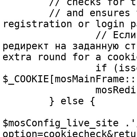
	// checks for the presence of a return url 

	// and ensures that this url is not the 
registration or login pa
		// Если sessioncookie существует, 
редирект на заданную ст
extra round for a cooki
		if (isset( 
$_COOKIE[mosMainFrame::
		mosRedirect( $return );

	} else {

			mosRedirect(
$mosConfig_live_site .'
option=cookiecheck&retu