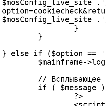
$mosConfig_live_site .'
option=cookiecheck&retu
$mosConfig_live_site .'
		}

	}

} else if ($option == '
	$mainframe->logout();

	// Всплывающее сообщение JS

	if ( $message ) {

		?>

		<script language="javascript" 