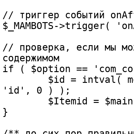
// триггер событий onAf
$_MAMBOTS->trigger( 'on
// проверка, если мы мо
содержимом

if ( $option == 'com_co
	$id = intval( mosGetParam( $_REQUEST, 
'id', 0 ) );

	$Itemid = $mainframe->getItemid( $id );

}

/** до сих пор правильн