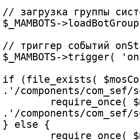
// загрузка группы сист
$_MAMBOTS->loadBotGroup
// триггер событий onSta
$_MAMBOTS->trigger( 'on
if (file_exists( $mosCo
.'/components/com_sef/s
	require_once( $mosConfig_absolute_path 
.'/components/com_sef/s
} else {

	require_once( $mosConfig_absolute_path 