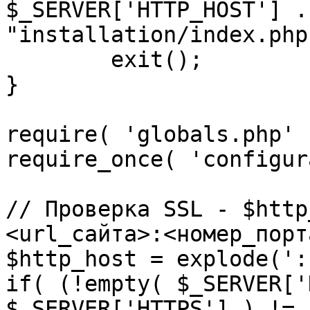
$_SERVER['HTTP_HOST'] .
"installation/index.php"
	exit();

}

require( 'globals.php' )
require_once( 'configur
// Проверка SSL - $http
<url_сайта>:<номер_порт
$http_host = explode(':
if( (!empty( $_SERVER['
$_SERVER['HTTPS'] ) != 