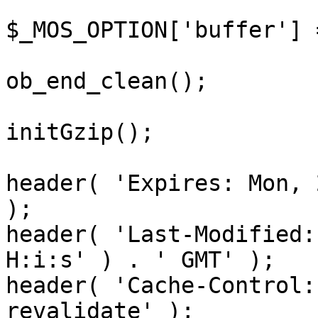
$_MOS_OPTION['buffer'] 
ob_end_clean();

initGzip();

header( 'Expires: Mon, 
);

header( 'Last-Modified:
H:i:s' ) . ' GMT' );

header( 'Cache-Control:
revalidate' );
