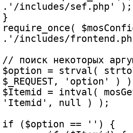
.'/includes/sef.php' );

}

require_once( $mosConfi
.'/includes/frontend.ph
// поиск некоторых аргу
$option = strval( strto
$_REQUEST, 'option' ) ) 
$Itemid = intval( mosGe
'Itemid', null ) );

if ($option == '') {
