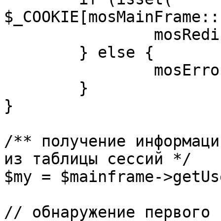
$_COOKIE[mosMainFrame::
		mosRedirect( $return );

	} else {

		mosErrorAlert( _ALERT_ENABLED );

	}

}

/** получение информаци
из таблицы сессий */

$my = $mainframe->getUs
// обнаружение первого 