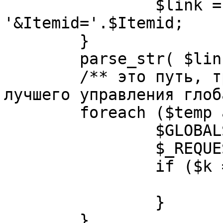
		$link = substr( $link, $pos+1 ). 
'&Itemid='.$Itemid;

	}

	parse_str( $link, $temp );

	/** это путь, требуется переделать для 
лучшего управления глоб
	foreach ($temp as $k=>$v) {

		$GLOBALS[$k] = $v;

		$_REQUEST[$k] = $v;

		if ($k == 'option') {

			$option = $v;
		}

	}
