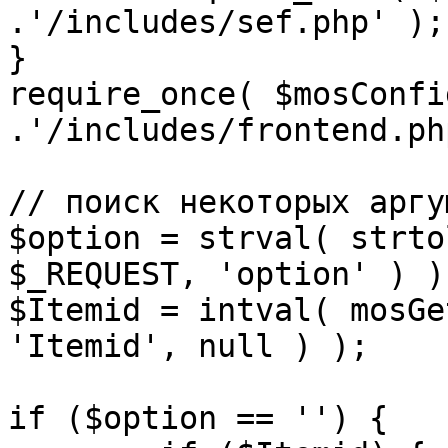
.'/includes/sef.php' );

}

require_once( $mosConfi
.'/includes/frontend.ph
// поиск некоторых аргу
$option = strval( strto
$_REQUEST, 'option' ) ) 
$Itemid = intval( mosGe
'Itemid', null ) );

if ($option == '') {
