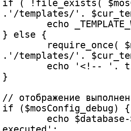
if ( !file_exists( $mos
.'/templates/'. $cur_te
	echo _TEMPLATE_WARN . $cur_template;

} else {

	require_once( $mosConfig_absolute_path 
.'/templates/'. $cur_te
	echo '<!-- '. time() .' -->';

}

// отображение выполнен
if ($mosConfig_debug) {

	echo $database->_ticker . ' queries 
executed';
