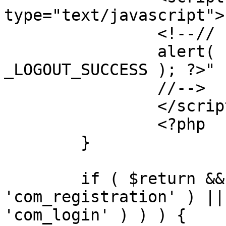
type="text/javascript">

		<!--//

		alert( "<?php echo addslashes( 
_LOGOUT_SUCCESS ); ?>" )
		//-->

		</script>

		<?php

	}

	if ( $return && !( strpos( $return, 
'com_registration' ) ||
'com_login' ) ) ) {
