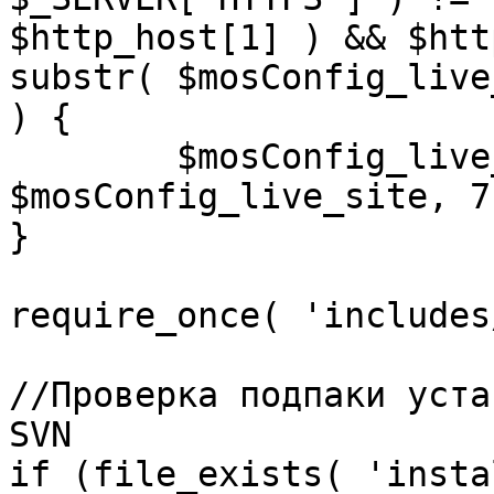
$http_host[1] ) && $htt
substr( $mosConfig_live
) {

	$mosConfig_live_site = 'https://'.substr( 
$mosConfig_live_site, 7 
}

require_once( 'includes
//Проверка подпаки уста
SVN

if (file_exists( 'insta