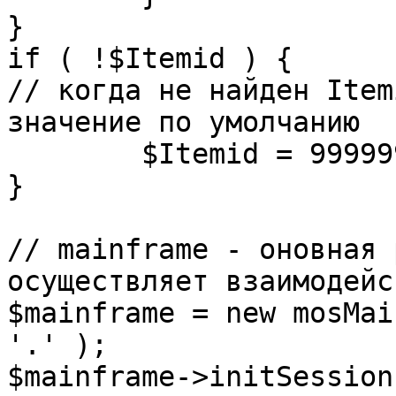
}

if ( !$Itemid ) {

// когда не найден Item
значение по умолчанию

	$Itemid = 99999999;

} 

// mainframe - оновная 
осуществляет взаимодейс
$mainframe = new mosMai
'.' );

$mainframe->initSession(