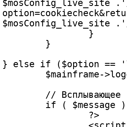
$mosConfig_live_site .'
option=cookiecheck&retu
$mosConfig_live_site .'
		}

	}

} else if ($option == '
	$mainframe->logout();

	// Всплывающее сообщение JS

	if ( $message ) {

		?>

		<script language="javascript" 