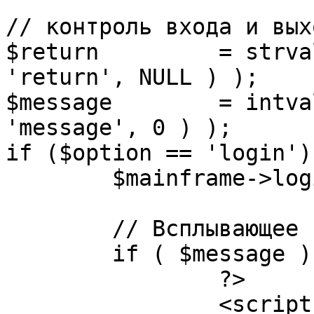
// контроль входа и вых
$return 	= strval( mosGetParam( $_REQUEST, 
'return', NULL ) );

$message 	= intval( mosGetParam( $_POST, 
'message', 0 ) );

if ($option == 'login') 
	$mainframe->login();

	// Всплывающее сообщение JS

	if ( $message ) {

		?>

		<script language="javascript" 