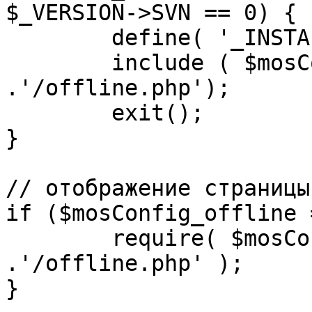
$_VERSION->SVN == 0) {

	define( '_INSTALL_CHECK', 1 );

	include ( $mosConfig_absolute_path 
.'/offline.php');

	exit();

}

// отображение страницы
if ($mosConfig_offline 
	require( $mosConfig_absolute_path 
.'/offline.php' );

}
