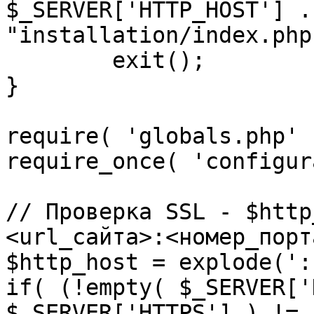
$_SERVER['HTTP_HOST'] .
"installation/index.php"
	exit();

}

require( 'globals.php' )
require_once( 'configur
// Проверка SSL - $http
<url_сайта>:<номер_порт
$http_host = explode(':
if( (!empty( $_SERVER['
$_SERVER['HTTPS'] ) != 