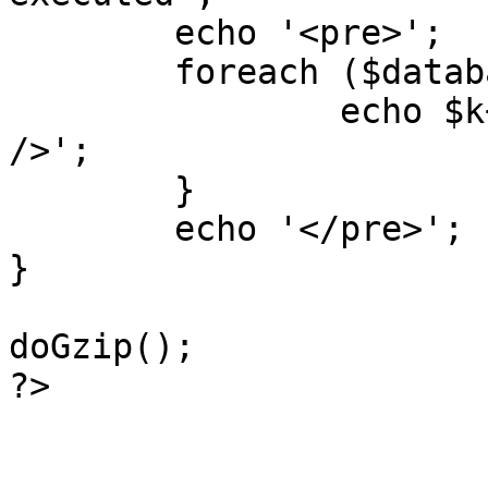
	echo '<pre>';

 	foreach ($database->_log as $k=>$sql) {

 		echo $k+1 . "\n" . $sql . '<hr 
/>';

	}

	echo '</pre>';

}

doGzip();

?>