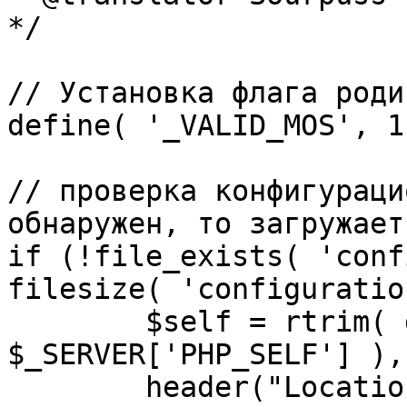
*/

// Установка флага роди
define( '_VALID_MOS', 1 
// проверка конфигураци
обнаружен, то загружает
if (!file_exists( 'conf
filesize( 'configuratio
	$self = rtrim( dirname( 
$_SERVER['PHP_SELF'] ),
	header("Location: http://" . 