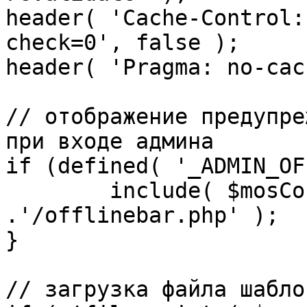
header( 'Cache-Control:
check=0', false );

header( 'Pragma: no-cac
// отображение предупре
при входе админа

if (defined( '_ADMIN_OF
	include( $mosConfig_absolute_path 
.'/offlinebar.php' );

}

// загрузка файла шаблон