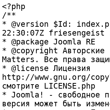
<?php

/**

* @version $Id: index.p
22:30:07Z friesengeist $
* @package Joomla RE

* @copyright Авторские 
Matters. Все права защи
* @license Лицензия 
http://www.gnu.org/copy
смотрите LICENSE.php

* Joomla! - свободное п
версия может быть измене