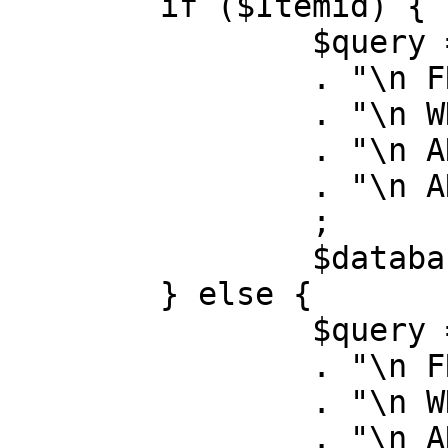
	if ($Itemid) {

		$query = "SELECT id, link"

		. "\n FROM #__menu"

		. "\n WHERE menutype = 'mainmenu'"

		. "\n AND id = " . (int) $Itemid

		. "\n AND published = 1"

		;

		$database->setQuery( $query );

	} else {

		$query = "SELECT id, link"

		. "\n FROM #__menu"

		. "\n WHERE menutype = 'mainmenu'"

		. "\n AND published = 1"
