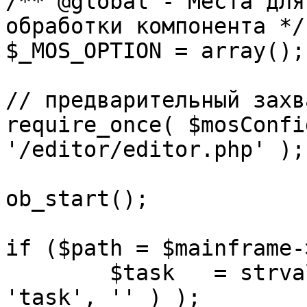
/** @global - Места для
обработки компонента */

$_MOS_OPTION = array();

// предварительный захв
require_once( $mosConfi
'/editor/editor.php' );

ob_start();		 

if ($path = $mainframe-
	$task 	= strval( mosGetParam( $_REQUEST, 
'task', '' ) );
