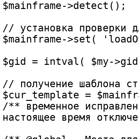
$mainframe->detect();

// установка проверки д
$mainframe->set( 'loadO
$gid = intval( $my->gid 
// получение шаблона ст
$cur_template = $mainfr
/** временное исправлен
настоящее время отключе