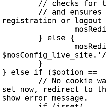
	// checks for the presence of a return url 

	// and ensures that this url is not the 
registration or logout 
		mosRedirect( $return );

	} else {

		mosRedirect( 
$mosConfig_live_site.'/
	}

} else if ($option == '
	// No cookie was set upon login. If it is 
set now, redirect to th
show error message.

	if (isset( 