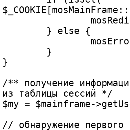
$_COOKIE[mosMainFrame::
		mosRedirect( $return );

	} else {

		mosErrorAlert( _ALERT_ENABLED );

	}

}

/** получение информаци
из таблицы сессий */

$my = $mainframe->getUs
// обнаружение первого 