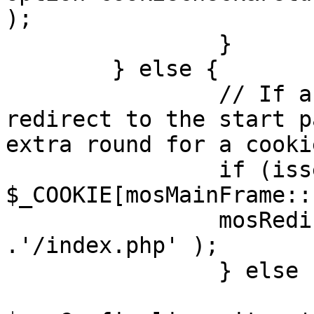
);

		}

	} else {

		// If a sessioncookie exists, 
redirect to the start p
extra round for a cooki
		if (isset( 
$_COOKIE[mosMainFrame::
		mosRedirect( $mosConfig_live_site 
.'/index.php' );

		} else {

			mosRedirect(