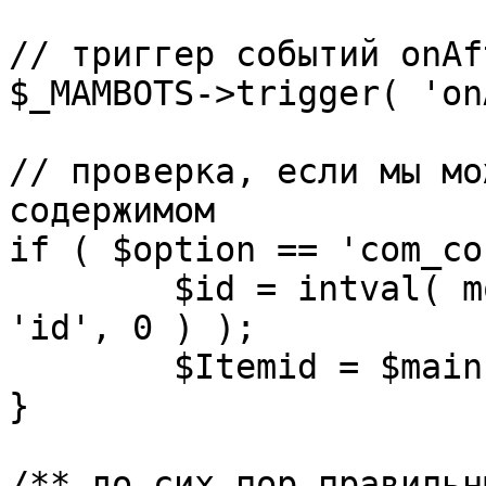
// триггер событий onAf
$_MAMBOTS->trigger( 'on
// проверка, если мы мо
содержимом

if ( $option == 'com_co
	$id = intval( mosGetParam( $_REQUEST, 
'id', 0 ) );

	$Itemid = $mainframe->getItemid( $id );

}

/** до сих пор правильн