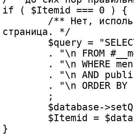
if ( $Itemid === 0 ) {

	/** Нет, используется именно главная 
страница. */

	$query = "SELECT id"

	. "\n FROM #__menu"

	. "\n WHERE menutype = 'mainmenu'"

	. "\n AND published = 1"

	. "\n ORDER BY parent, ordering"

	;

	$database->setQuery( $query, 0, 1 );

	$Itemid = $database->loadResult();

}
