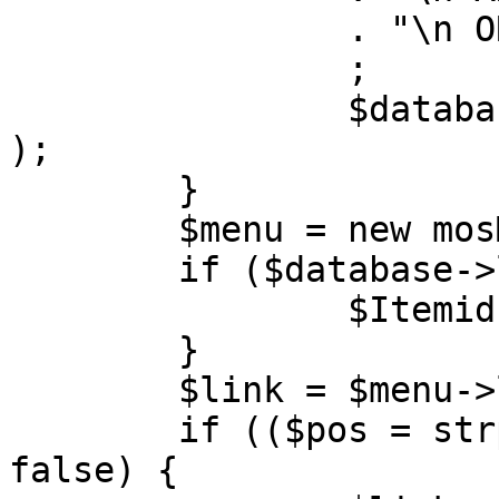
		. "\n ORDER BY parent, ordering"

		;

		$database->setQuery( $query, 0, 1 
);

	}

	$menu = new mosMenu( $database );

	if ($database->loadObject( $menu )) {

		$Itemid = $menu->id;

	}

	$link = $menu->link;

	if (($pos = strpos( $link, '?' )) !== 
false) {
