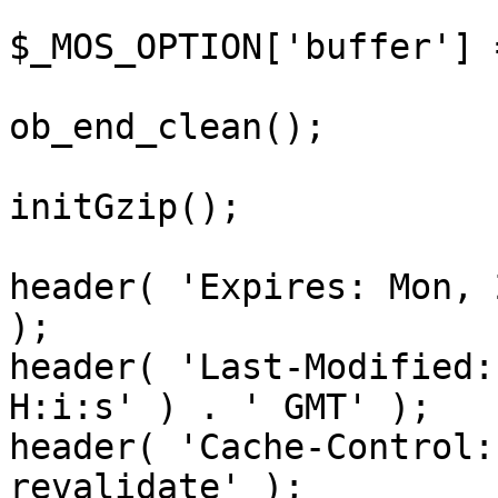
$_MOS_OPTION['buffer'] 
ob_end_clean();

initGzip();

header( 'Expires: Mon, 
);

header( 'Last-Modified:
H:i:s' ) . ' GMT' );

header( 'Cache-Control:
revalidate' );
