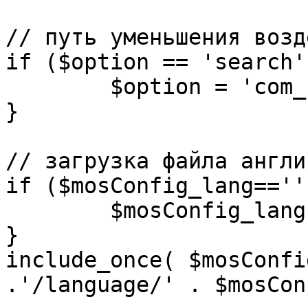
// путь уменьшения возд
if ($option == 'search')
	$option = 'com_search';

}

// загрузка файла англи
if ($mosConfig_lang=='')
	$mosConfig_lang = 'english';

}

include_once( $mosConfi
.'/language/' . $mosCon