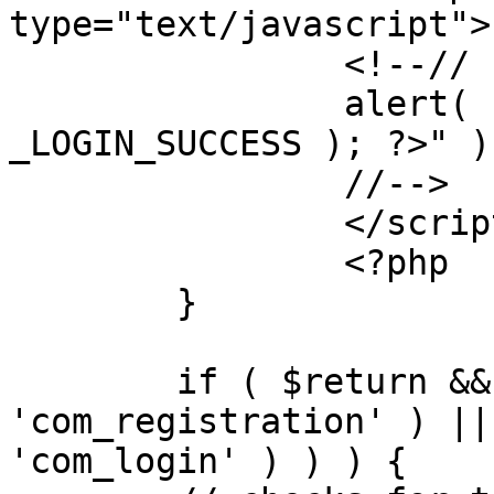
type="text/javascript">

		<!--//

		alert( "<?php echo addslashes( 
_LOGIN_SUCCESS ); ?>" );
		//-->

		</script>

		<?php

	}

	if ( $return && !( strpos( $return, 
'com_registration' ) ||
'com_login' ) ) ) {
