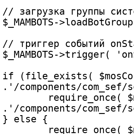
// загрузка группы сист
$_MAMBOTS->loadBotGroup
// триггер событий onSta
$_MAMBOTS->trigger( 'on
if (file_exists( $mosCo
.'/components/com_sef/s
	require_once( $mosConfig_absolute_path 
.'/components/com_sef/s
} else {

	require_once( $mosConfig_absolute_path 