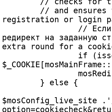
	// checks for the presence of a return url 

	// and ensures that this url is not the 
registration or login pa
		// Если sessioncookie существует, 
редирект на заданную ст
extra round for a cooki
		if (isset( 
$_COOKIE[mosMainFrame::
		mosRedirect( $return );

	} else {

			mosRedirect(
$mosConfig_live_site .'
option=cookiecheck&retu