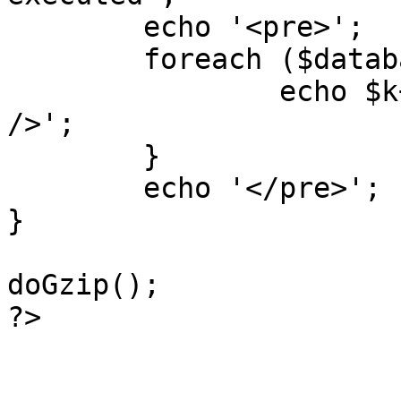
	echo '<pre>';

 	foreach ($database->_log as $k=>$sql) {

 		echo $k+1 . "\n" . $sql . '<hr 
/>';

	}

	echo '</pre>';

}

doGzip();

?>