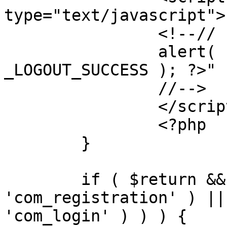
type="text/javascript">

		<!--//

		alert( "<?php echo addslashes( 
_LOGOUT_SUCCESS ); ?>" )
		//-->

		</script>

		<?php

	}

	if ( $return && !( strpos( $return, 
'com_registration' ) ||
'com_login' ) ) ) {
