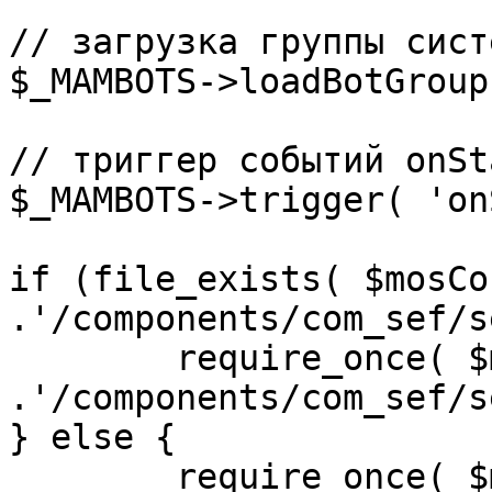
// загрузка группы сист
$_MAMBOTS->loadBotGroup
// триггер событий onSta
$_MAMBOTS->trigger( 'on
if (file_exists( $mosCo
.'/components/com_sef/s
	require_once( $mosConfig_absolute_path 
.'/components/com_sef/s
} else {

	require_once( $mosConfig_absolute_path 