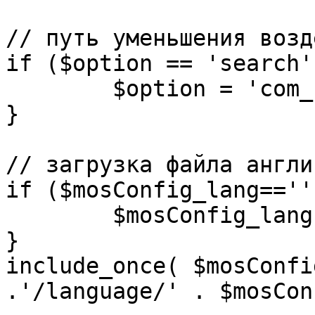
// путь уменьшения возд
if ($option == 'search')
	$option = 'com_search';

}

// загрузка файла англи
if ($mosConfig_lang=='')
	$mosConfig_lang = 'english';

}

include_once( $mosConfi
.'/language/' . $mosCon