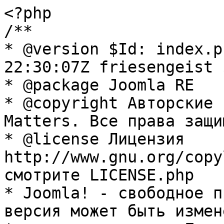
<?php

/**

* @version $Id: index.p
22:30:07Z friesengeist $
* @package Joomla RE

* @copyright Авторские 
Matters. Все права защи
* @license Лицензия 
http://www.gnu.org/copy
смотрите LICENSE.php

* Joomla! - свободное п
версия может быть измене