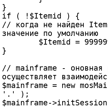
}

if ( !$Itemid ) {

// когда не найден Item
значение по умолчанию

	$Itemid = 99999999;

} 

// mainframe - оновная 
осуществляет взаимодейс
$mainframe = new mosMai
'.' );

$mainframe->initSession(