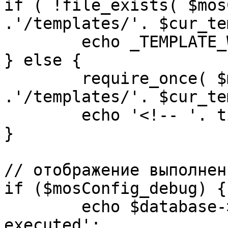
if ( !file_exists( $mos
.'/templates/'. $cur_te
	echo _TEMPLATE_WARN . $cur_template;

} else {

	require_once( $mosConfig_absolute_path 
.'/templates/'. $cur_te
	echo '<!-- '. time() .' -->';

}

// отображение выполнен
if ($mosConfig_debug) {

	echo $database->_ticker . ' queries 
executed';
