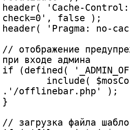
header( 'Cache-Control:
check=0', false );

header( 'Pragma: no-cac
// отображение предупре
при входе админа

if (defined( '_ADMIN_OF
	include( $mosConfig_absolute_path 
.'/offlinebar.php' );

}

// загрузка файла шаблон