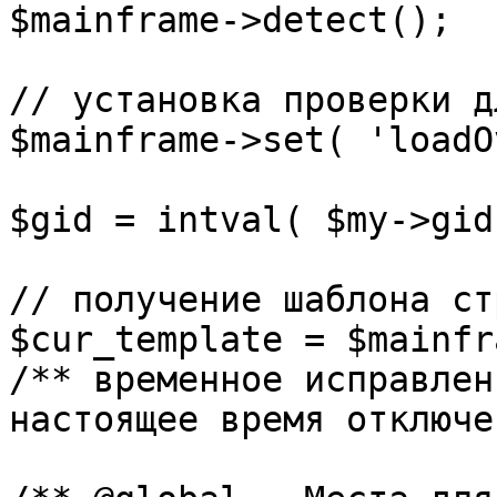
$mainframe->detect();

// установка проверки д
$mainframe->set( 'loadO
$gid = intval( $my->gid 
// получение шаблона ст
$cur_template = $mainfr
/** временное исправлен
настоящее время отключе