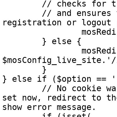
	// checks for the presence of a return url 

	// and ensures that this url is not the 
registration or logout 
		mosRedirect( $return );

	} else {

		mosRedirect( 
$mosConfig_live_site.'/
	}

} else if ($option == '
	// No cookie was set upon login. If it is 
set now, redirect to th
show error message.

	if (isset( 