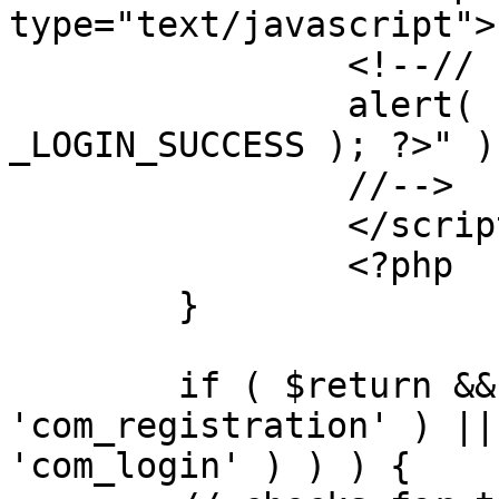
type="text/javascript">

		<!--//

		alert( "<?php echo addslashes( 
_LOGIN_SUCCESS ); ?>" );
		//-->

		</script>

		<?php

	}

	if ( $return && !( strpos( $return, 
'com_registration' ) ||
'com_login' ) ) ) {
