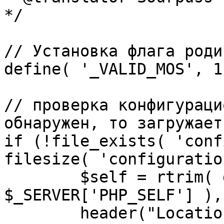
*/

// Установка флага роди
define( '_VALID_MOS', 1 
// проверка конфигураци
обнаружен, то загружает
if (!file_exists( 'conf
filesize( 'configuratio
	$self = rtrim( dirname( 
$_SERVER['PHP_SELF'] ),
	header("Location: http://" . 