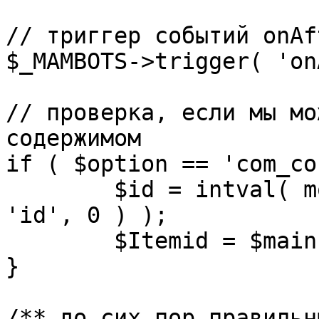
// триггер событий onAf
$_MAMBOTS->trigger( 'on
// проверка, если мы мо
содержимом

if ( $option == 'com_co
	$id = intval( mosGetParam( $_REQUEST, 
'id', 0 ) );

	$Itemid = $mainframe->getItemid( $id );

}

/** до сих пор правильн