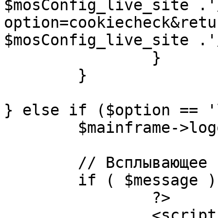
$mosConfig_live_site .'
option=cookiecheck&retu
$mosConfig_live_site .'
		}

	}

} else if ($option == '
	$mainframe->logout();

	// Всплывающее сообщение JS

	if ( $message ) {

		?>

		<script language="javascript" 