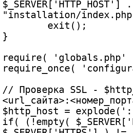
$_SERVER['HTTP_HOST'] .
"installation/index.php"
	exit();

}

require( 'globals.php' )
require_once( 'configur
// Проверка SSL - $http
<url_сайта>:<номер_порт
$http_host = explode(':
if( (!empty( $_SERVER['
$_SERVER['HTTPS'] ) != 