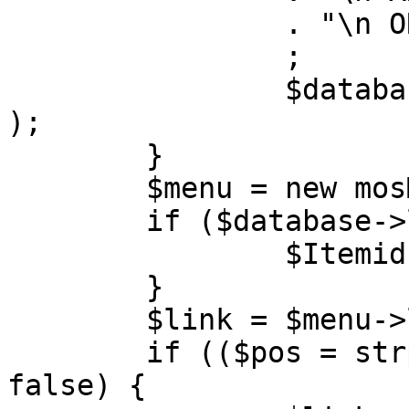
		. "\n ORDER BY parent, ordering"

		;

		$database->setQuery( $query, 0, 1 
);

	}

	$menu = new mosMenu( $database );

	if ($database->loadObject( $menu )) {

		$Itemid = $menu->id;

	}

	$link = $menu->link;

	if (($pos = strpos( $link, '?' )) !== 
false) {
