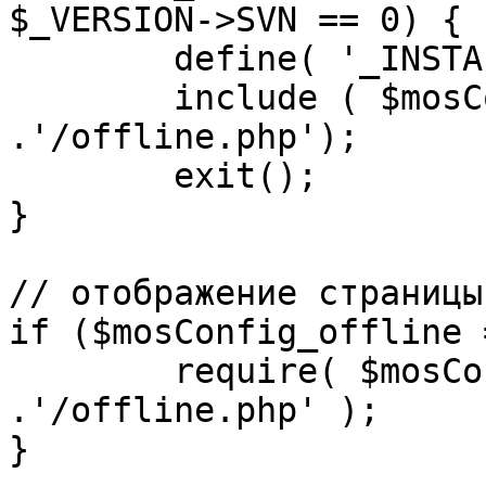
$_VERSION->SVN == 0) {

	define( '_INSTALL_CHECK', 1 );

	include ( $mosConfig_absolute_path 
.'/offline.php');

	exit();

}

// отображение страницы
if ($mosConfig_offline 
	require( $mosConfig_absolute_path 
.'/offline.php' );

}
