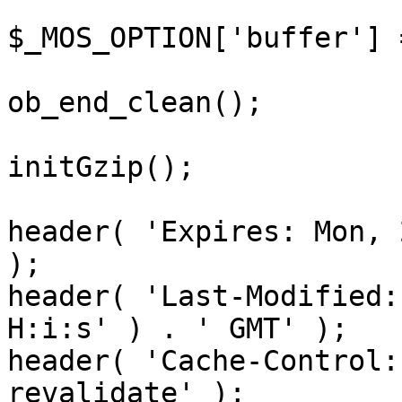
$_MOS_OPTION['buffer'] 
ob_end_clean();

initGzip();

header( 'Expires: Mon, 
);

header( 'Last-Modified:
H:i:s' ) . ' GMT' );

header( 'Cache-Control:
revalidate' );
