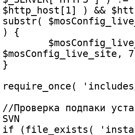
$http_host[1] ) && $htt
substr( $mosConfig_live
) {

	$mosConfig_live_site = 'https://'.substr( 
$mosConfig_live_site, 7 
}

require_once( 'includes
//Проверка подпаки уста
SVN

if (file_exists( 'insta