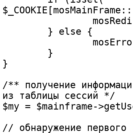
$_COOKIE[mosMainFrame::
		mosRedirect( $return );

	} else {

		mosErrorAlert( _ALERT_ENABLED );

	}

}

/** получение информаци
из таблицы сессий */

$my = $mainframe->getUs
// обнаружение первого 