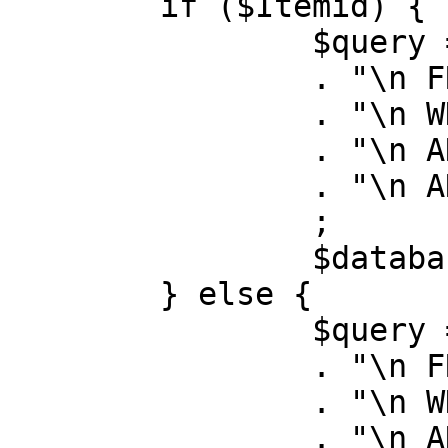
	if ($Itemid) {

		$query = "SELECT id, link"

		. "\n FROM #__menu"

		. "\n WHERE menutype = 'mainmenu'"

		. "\n AND id = " . (int) $Itemid

		. "\n AND published = 1"

		;

		$database->setQuery( $query );

	} else {

		$query = "SELECT id, link"

		. "\n FROM #__menu"

		. "\n WHERE menutype = 'mainmenu'"

		. "\n AND published = 1"
