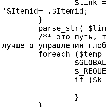
		$link = substr( $link, $pos+1 ). 
'&Itemid='.$Itemid;

	}

	parse_str( $link, $temp );

	/** это путь, требуется переделать для 
лучшего управления глоб
	foreach ($temp as $k=>$v) {

		$GLOBALS[$k] = $v;

		$_REQUEST[$k] = $v;

		if ($k == 'option') {

			$option = $v;
		}

	}
