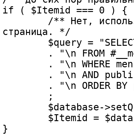
if ( $Itemid === 0 ) {

	/** Нет, используется именно главная 
страница. */

	$query = "SELECT id"

	. "\n FROM #__menu"

	. "\n WHERE menutype = 'mainmenu'"

	. "\n AND published = 1"

	. "\n ORDER BY parent, ordering"

	;

	$database->setQuery( $query, 0, 1 );

	$Itemid = $database->loadResult();

}
