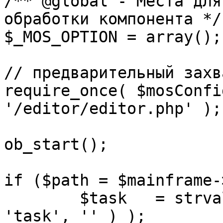
/** @global - Места для
обработки компонента */

$_MOS_OPTION = array();

// предварительный захв
require_once( $mosConfi
'/editor/editor.php' );

ob_start();		 

if ($path = $mainframe-
	$task 	= strval( mosGetParam( $_REQUEST, 
'task', '' ) );
