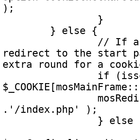
);

		}

	} else {

		// If a sessioncookie exists, 
redirect to the start p
extra round for a cooki
		if (isset( 
$_COOKIE[mosMainFrame::
		mosRedirect( $mosConfig_live_site 
.'/index.php' );

		} else {

			mosRedirect(