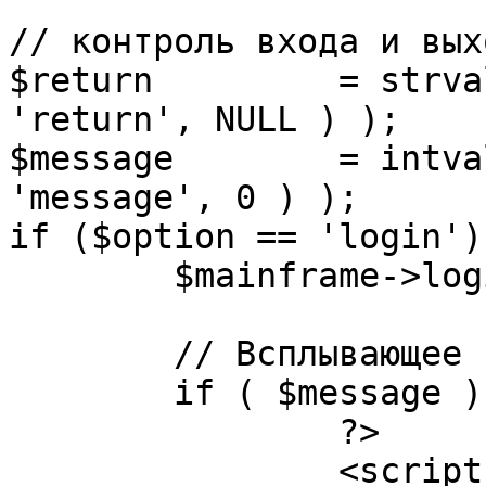
// контроль входа и вых
$return 	= strval( mosGetParam( $_REQUEST, 
'return', NULL ) );

$message 	= intval( mosGetParam( $_POST, 
'message', 0 ) );

if ($option == 'login') 
	$mainframe->login();

	// Всплывающее сообщение JS

	if ( $message ) {

		?>

		<script language="javascript" 