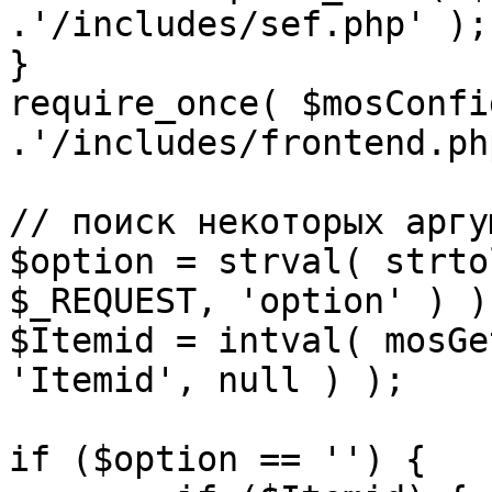
.'/includes/sef.php' );

}

require_once( $mosConfi
.'/includes/frontend.ph
// поиск некоторых аргу
$option = strval( strto
$_REQUEST, 'option' ) ) 
$Itemid = intval( mosGe
'Itemid', null ) );

if ($option == '') {
