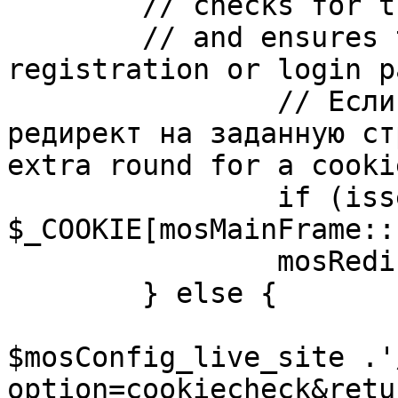
	// checks for the presence of a return url 

	// and ensures that this url is not the 
registration or login pa
		// Если sessioncookie существует, 
редирект на заданную ст
extra round for a cooki
		if (isset( 
$_COOKIE[mosMainFrame::
		mosRedirect( $return );

	} else {

			mosRedirect(
$mosConfig_live_site .'
option=cookiecheck&retu