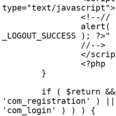
type="text/javascript">

		<!--//

		alert( "<?php echo addslashes( 
_LOGOUT_SUCCESS ); ?>" )
		//-->

		</script>

		<?php

	}

	if ( $return && !( strpos( $return, 
'com_registration' ) ||
'com_login' ) ) ) {
