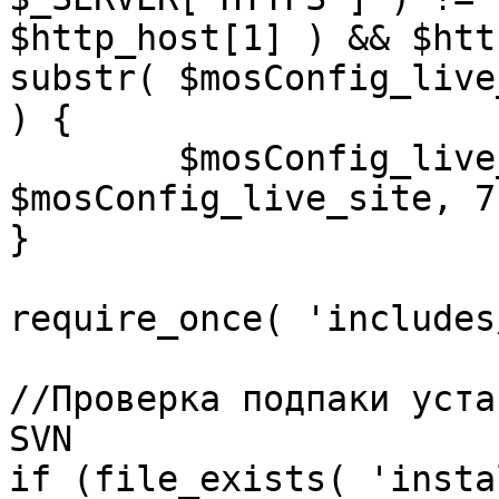
$http_host[1] ) && $htt
substr( $mosConfig_live
) {

	$mosConfig_live_site = 'https://'.substr( 
$mosConfig_live_site, 7 
}

require_once( 'includes
//Проверка подпаки уста
SVN

if (file_exists( 'insta