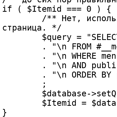
if ( $Itemid === 0 ) {

	/** Нет, используется именно главная 
страница. */

	$query = "SELECT id"

	. "\n FROM #__menu"

	. "\n WHERE menutype = 'mainmenu'"

	. "\n AND published = 1"

	. "\n ORDER BY parent, ordering"

	;

	$database->setQuery( $query, 0, 1 );

	$Itemid = $database->loadResult();

}
