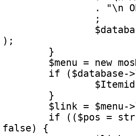
		. "\n ORDER BY parent, ordering"

		;

		$database->setQuery( $query, 0, 1 
);

	}

	$menu = new mosMenu( $database );

	if ($database->loadObject( $menu )) {

		$Itemid = $menu->id;

	}

	$link = $menu->link;

	if (($pos = strpos( $link, '?' )) !== 
false) {
