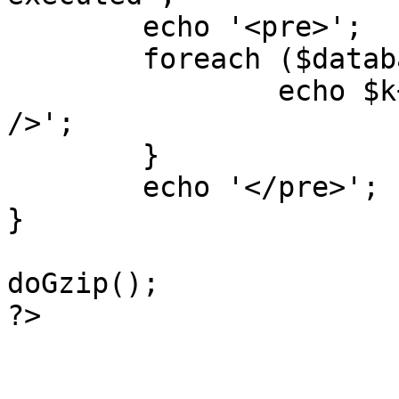
	echo '<pre>';

 	foreach ($database->_log as $k=>$sql) {

 		echo $k+1 . "\n" . $sql . '<hr 
/>';

	}

	echo '</pre>';

}

doGzip();

?>