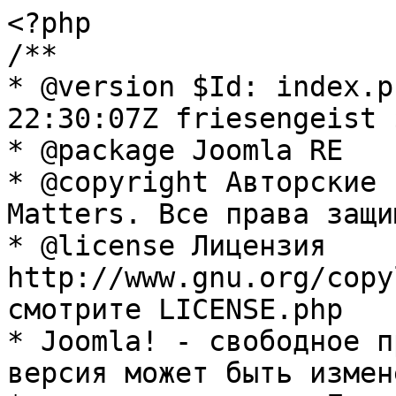
<?php

/**

* @version $Id: index.p
22:30:07Z friesengeist $
* @package Joomla RE

* @copyright Авторские 
Matters. Все права защи
* @license Лицензия 
http://www.gnu.org/copy
смотрите LICENSE.php

* Joomla! - свободное п
версия может быть измене