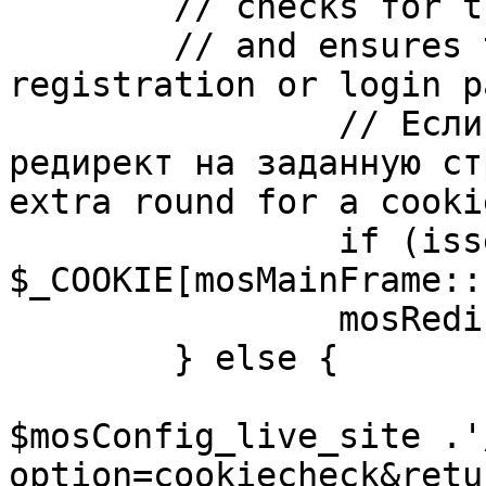
	// checks for the presence of a return url 

	// and ensures that this url is not the 
registration or login pa
		// Если sessioncookie существует, 
редирект на заданную ст
extra round for a cooki
		if (isset( 
$_COOKIE[mosMainFrame::
		mosRedirect( $return );

	} else {

			mosRedirect(
$mosConfig_live_site .'
option=cookiecheck&retu