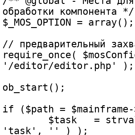
/** @global - Места для
обработки компонента */

$_MOS_OPTION = array();

// предварительный захв
require_once( $mosConfi
'/editor/editor.php' );

ob_start();		 

if ($path = $mainframe-
	$task 	= strval( mosGetParam( $_REQUEST, 
'task', '' ) );
