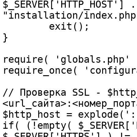
$_SERVER['HTTP_HOST'] .
"installation/index.php"
	exit();

}

require( 'globals.php' )
require_once( 'configur
// Проверка SSL - $http
<url_сайта>:<номер_порт
$http_host = explode(':
if( (!empty( $_SERVER['
$_SERVER['HTTPS'] ) != 