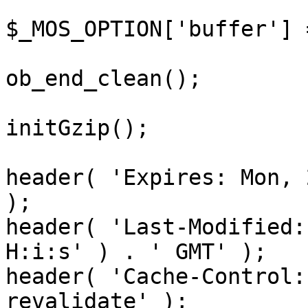
$_MOS_OPTION['buffer'] 
ob_end_clean();

initGzip();

header( 'Expires: Mon, 
);

header( 'Last-Modified:
H:i:s' ) . ' GMT' );

header( 'Cache-Control:
revalidate' );
