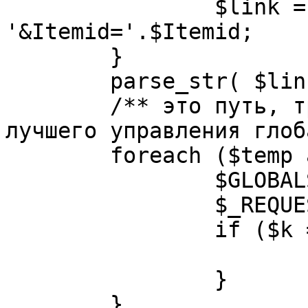
		$link = substr( $link, $pos+1 ). 
'&Itemid='.$Itemid;

	}

	parse_str( $link, $temp );

	/** это путь, требуется переделать для 
лучшего управления глоб
	foreach ($temp as $k=>$v) {

		$GLOBALS[$k] = $v;

		$_REQUEST[$k] = $v;

		if ($k == 'option') {

			$option = $v;
		}

	}
