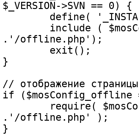
$_VERSION->SVN == 0) {

	define( '_INSTALL_CHECK', 1 );

	include ( $mosConfig_absolute_path 
.'/offline.php');

	exit();

}

// отображение страницы
if ($mosConfig_offline 
	require( $mosConfig_absolute_path 
.'/offline.php' );

}
