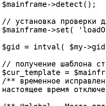
$mainframe->detect();

// установка проверки д
$mainframe->set( 'loadO
$gid = intval( $my->gid 
// получение шаблона ст
$cur_template = $mainfr
/** временное исправлен
настоящее время отключе