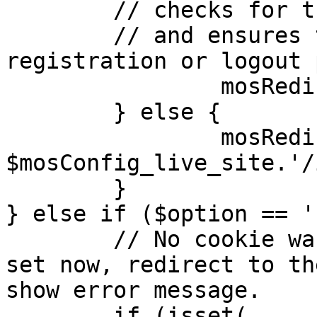
	// checks for the presence of a return url 

	// and ensures that this url is not the 
registration or logout 
		mosRedirect( $return );

	} else {

		mosRedirect( 
$mosConfig_live_site.'/
	}

} else if ($option == '
	// No cookie was set upon login. If it is 
set now, redirect to th
show error message.

	if (isset( 