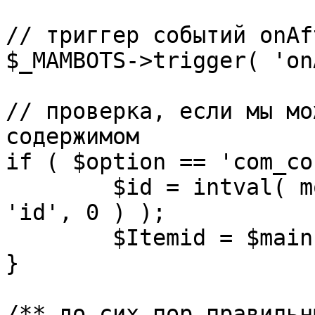
// триггер событий onAf
$_MAMBOTS->trigger( 'on
// проверка, если мы мо
содержимом

if ( $option == 'com_co
	$id = intval( mosGetParam( $_REQUEST, 
'id', 0 ) );

	$Itemid = $mainframe->getItemid( $id );

}

/** до сих пор правильн