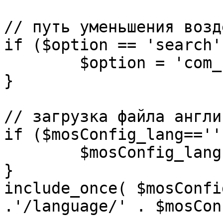
// путь уменьшения возд
if ($option == 'search')
	$option = 'com_search';

}

// загрузка файла англи
if ($mosConfig_lang=='')
	$mosConfig_lang = 'english';

}

include_once( $mosConfi
.'/language/' . $mosCon