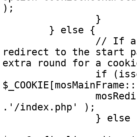
);

		}

	} else {

		// If a sessioncookie exists, 
redirect to the start p
extra round for a cooki
		if (isset( 
$_COOKIE[mosMainFrame::
		mosRedirect( $mosConfig_live_site 
.'/index.php' );

		} else {

			mosRedirect(