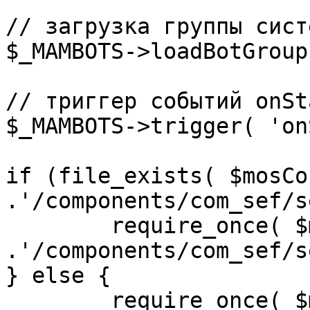
// загрузка группы сист
$_MAMBOTS->loadBotGroup
// триггер событий onSta
$_MAMBOTS->trigger( 'on
if (file_exists( $mosCo
.'/components/com_sef/s
	require_once( $mosConfig_absolute_path 
.'/components/com_sef/s
} else {

	require_once( $mosConfig_absolute_path 