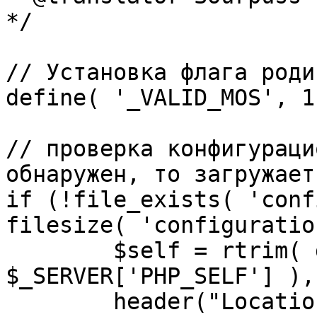
*/

// Установка флага роди
define( '_VALID_MOS', 1 
// проверка конфигураци
обнаружен, то загружает
if (!file_exists( 'conf
filesize( 'configuratio
	$self = rtrim( dirname( 
$_SERVER['PHP_SELF'] ),
	header("Location: http://" . 