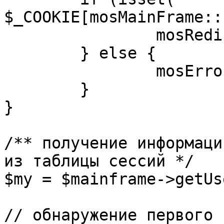
$_COOKIE[mosMainFrame::
		mosRedirect( $return );

	} else {

		mosErrorAlert( _ALERT_ENABLED );

	}

}

/** получение информаци
из таблицы сессий */

$my = $mainframe->getUs
// обнаружение первого 