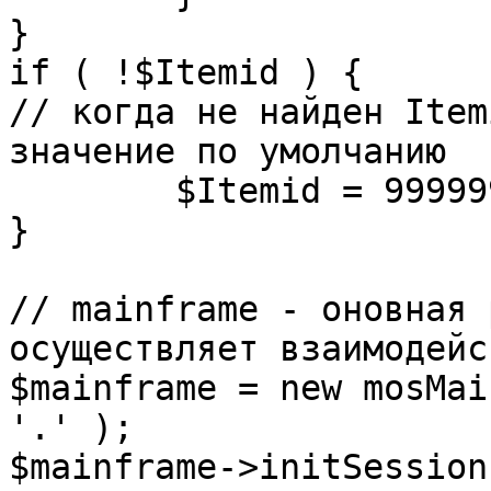
}

if ( !$Itemid ) {

// когда не найден Item
значение по умолчанию

	$Itemid = 99999999;

} 

// mainframe - оновная 
осуществляет взаимодейс
$mainframe = new mosMai
'.' );

$mainframe->initSession(