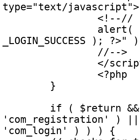
type="text/javascript">

		<!--//

		alert( "<?php echo addslashes( 
_LOGIN_SUCCESS ); ?>" );
		//-->

		</script>

		<?php

	}

	if ( $return && !( strpos( $return, 
'com_registration' ) ||
'com_login' ) ) ) {
