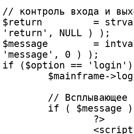
// контроль входа и вых
$return 	= strval( mosGetParam( $_REQUEST, 
'return', NULL ) );

$message 	= intval( mosGetParam( $_POST, 
'message', 0 ) );

if ($option == 'login') 
	$mainframe->login();

	// Всплывающее сообщение JS

	if ( $message ) {

		?>

		<script language="javascript" 