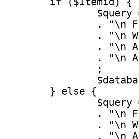
	if ($Itemid) {

		$query = "SELECT id, link"

		. "\n FROM #__menu"

		. "\n WHERE menutype = 'mainmenu'"

		. "\n AND id = " . (int) $Itemid

		. "\n AND published = 1"

		;

		$database->setQuery( $query );

	} else {

		$query = "SELECT id, link"

		. "\n FROM #__menu"

		. "\n WHERE menutype = 'mainmenu'"

		. "\n AND published = 1"
