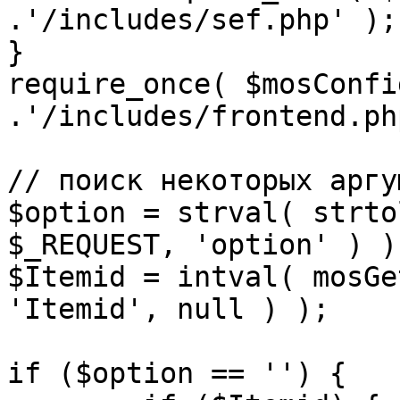
.'/includes/sef.php' );

}

require_once( $mosConfi
.'/includes/frontend.ph
// поиск некоторых аргу
$option = strval( strto
$_REQUEST, 'option' ) ) 
$Itemid = intval( mosGe
'Itemid', null ) );

if ($option == '') {
