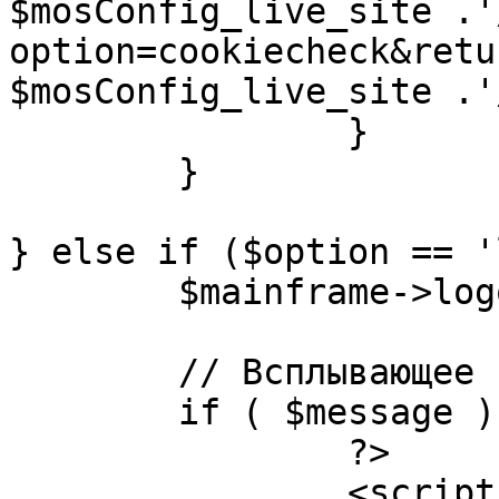
$mosConfig_live_site .'
option=cookiecheck&retu
$mosConfig_live_site .'
		}

	}

} else if ($option == '
	$mainframe->logout();

	// Всплывающее сообщение JS

	if ( $message ) {

		?>

		<script language="javascript" 