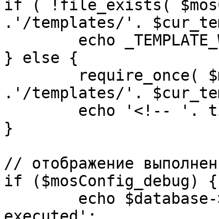
if ( !file_exists( $mos
.'/templates/'. $cur_te
	echo _TEMPLATE_WARN . $cur_template;

} else {

	require_once( $mosConfig_absolute_path 
.'/templates/'. $cur_te
	echo '<!-- '. time() .' -->';

}

// отображение выполнен
if ($mosConfig_debug) {

	echo $database->_ticker . ' queries 
executed';
