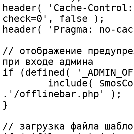
header( 'Cache-Control:
check=0', false );

header( 'Pragma: no-cac
// отображение предупре
при входе админа

if (defined( '_ADMIN_OF
	include( $mosConfig_absolute_path 
.'/offlinebar.php' );

}

// загрузка файла шаблон