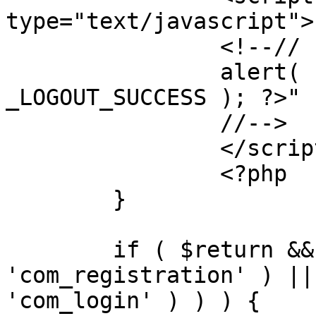
type="text/javascript">

		<!--//

		alert( "<?php echo addslashes( 
_LOGOUT_SUCCESS ); ?>" )
		//-->

		</script>

		<?php

	}

	if ( $return && !( strpos( $return, 
'com_registration' ) ||
'com_login' ) ) ) {
