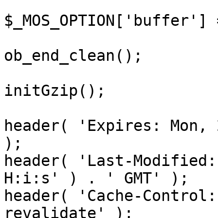
$_MOS_OPTION['buffer'] 
ob_end_clean();

initGzip();

header( 'Expires: Mon, 
);

header( 'Last-Modified:
H:i:s' ) . ' GMT' );

header( 'Cache-Control:
revalidate' );
