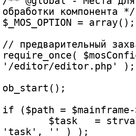
/** @global - Места для
обработки компонента */

$_MOS_OPTION = array();

// предварительный захв
require_once( $mosConfi
'/editor/editor.php' );

ob_start();		 

if ($path = $mainframe-
	$task 	= strval( mosGetParam( $_REQUEST, 
'task', '' ) );
