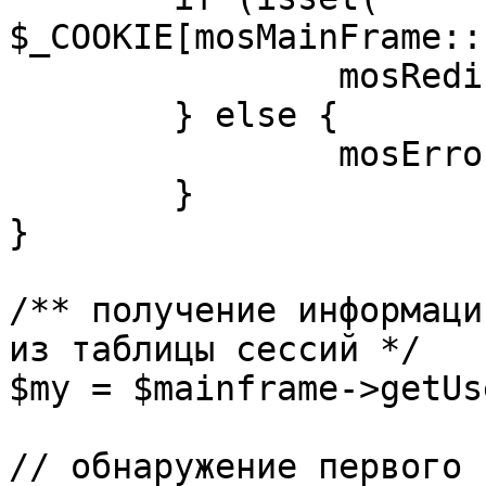
$_COOKIE[mosMainFrame::
		mosRedirect( $return );

	} else {

		mosErrorAlert( _ALERT_ENABLED );

	}

}

/** получение информаци
из таблицы сессий */

$my = $mainframe->getUs
// обнаружение первого 