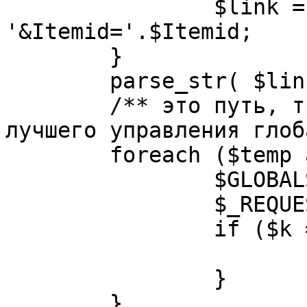
		$link = substr( $link, $pos+1 ). 
'&Itemid='.$Itemid;

	}

	parse_str( $link, $temp );

	/** это путь, требуется переделать для 
лучшего управления глоб
	foreach ($temp as $k=>$v) {

		$GLOBALS[$k] = $v;

		$_REQUEST[$k] = $v;

		if ($k == 'option') {

			$option = $v;
		}

	}
