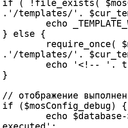
if ( !file_exists( $mos
.'/templates/'. $cur_te
	echo _TEMPLATE_WARN . $cur_template;

} else {

	require_once( $mosConfig_absolute_path 
.'/templates/'. $cur_te
	echo '<!-- '. time() .' -->';

}

// отображение выполнен
if ($mosConfig_debug) {

	echo $database->_ticker . ' queries 
executed';
