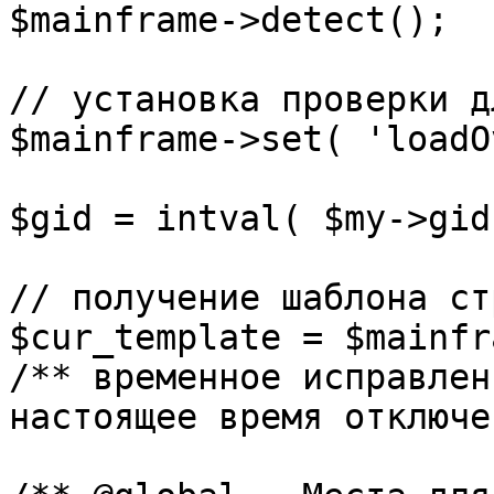
$mainframe->detect();

// установка проверки д
$mainframe->set( 'loadO
$gid = intval( $my->gid 
// получение шаблона ст
$cur_template = $mainfr
/** временное исправлен
настоящее время отключе