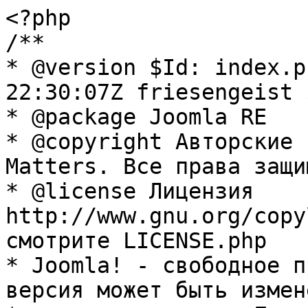
<?php

/**

* @version $Id: index.p
22:30:07Z friesengeist $
* @package Joomla RE

* @copyright Авторские 
Matters. Все права защи
* @license Лицензия 
http://www.gnu.org/copy
смотрите LICENSE.php

* Joomla! - свободное п
версия может быть измене