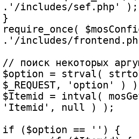
.'/includes/sef.php' );

}

require_once( $mosConfi
.'/includes/frontend.ph
// поиск некоторых аргу
$option = strval( strto
$_REQUEST, 'option' ) ) 
$Itemid = intval( mosGe
'Itemid', null ) );

if ($option == '') {
