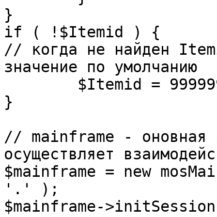
}

if ( !$Itemid ) {

// когда не найден Item
значение по умолчанию

	$Itemid = 99999999;

} 

// mainframe - оновная 
осуществляет взаимодейс
$mainframe = new mosMai
'.' );

$mainframe->initSession(