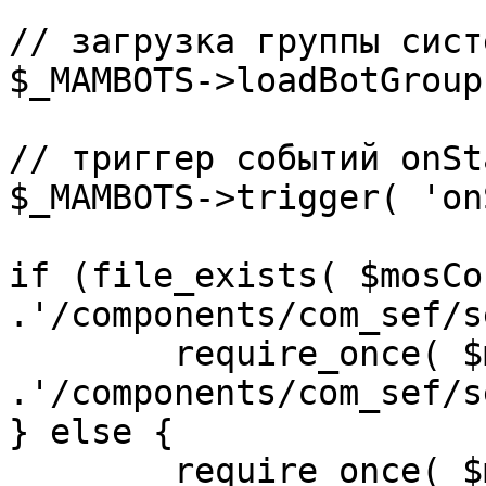
// загрузка группы сист
$_MAMBOTS->loadBotGroup
// триггер событий onSta
$_MAMBOTS->trigger( 'on
if (file_exists( $mosCo
.'/components/com_sef/s
	require_once( $mosConfig_absolute_path 
.'/components/com_sef/s
} else {

	require_once( $mosConfig_absolute_path 