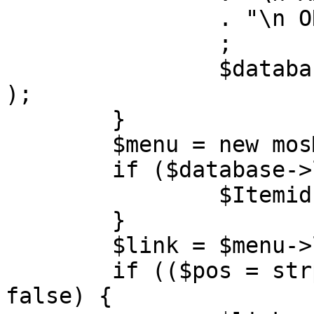
		. "\n ORDER BY parent, ordering"

		;

		$database->setQuery( $query, 0, 1 
);

	}

	$menu = new mosMenu( $database );

	if ($database->loadObject( $menu )) {

		$Itemid = $menu->id;

	}

	$link = $menu->link;

	if (($pos = strpos( $link, '?' )) !== 
false) {
