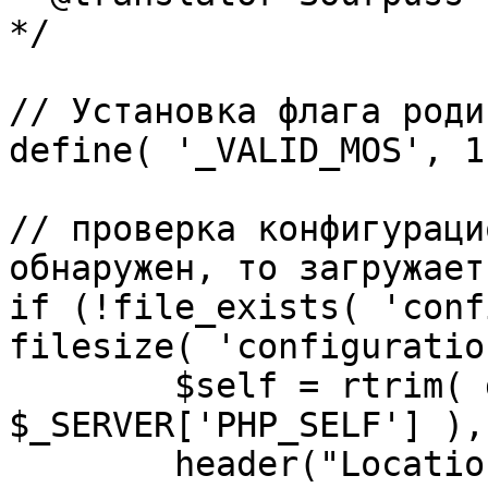
*/

// Установка флага роди
define( '_VALID_MOS', 1 
// проверка конфигураци
обнаружен, то загружает
if (!file_exists( 'conf
filesize( 'configuratio
	$self = rtrim( dirname( 
$_SERVER['PHP_SELF'] ),
	header("Location: http://" . 