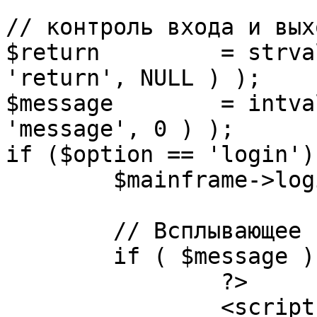
// контроль входа и вых
$return 	= strval( mosGetParam( $_REQUEST, 
'return', NULL ) );

$message 	= intval( mosGetParam( $_POST, 
'message', 0 ) );

if ($option == 'login') 
	$mainframe->login();

	// Всплывающее сообщение JS

	if ( $message ) {

		?>

		<script language="javascript" 