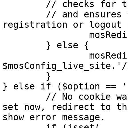
	// checks for the presence of a return url 

	// and ensures that this url is not the 
registration or logout 
		mosRedirect( $return );

	} else {

		mosRedirect( 
$mosConfig_live_site.'/
	}

} else if ($option == '
	// No cookie was set upon login. If it is 
set now, redirect to th
show error message.

	if (isset( 