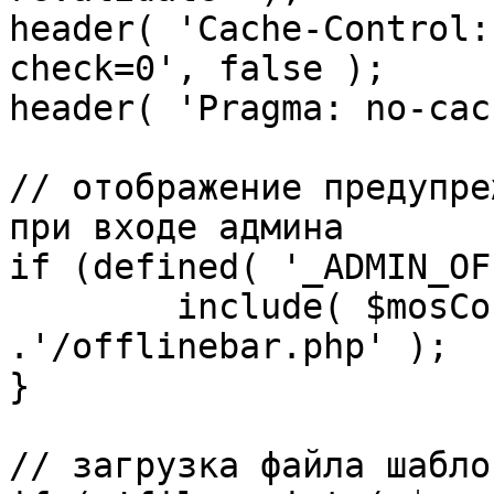
header( 'Cache-Control:
check=0', false );

header( 'Pragma: no-cac
// отображение предупре
при входе админа

if (defined( '_ADMIN_OF
	include( $mosConfig_absolute_path 
.'/offlinebar.php' );

}

// загрузка файла шаблон