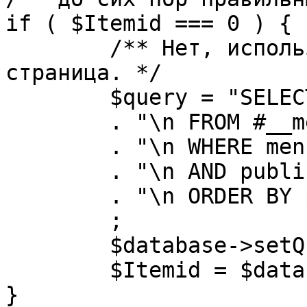
if ( $Itemid === 0 ) {

	/** Нет, используется именно главная 
страница. */

	$query = "SELECT id"

	. "\n FROM #__menu"

	. "\n WHERE menutype = 'mainmenu'"

	. "\n AND published = 1"

	. "\n ORDER BY parent, ordering"

	;

	$database->setQuery( $query, 0, 1 );

	$Itemid = $database->loadResult();

}
