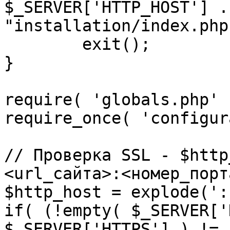
$_SERVER['HTTP_HOST'] .
"installation/index.php"
	exit();

}

require( 'globals.php' )
require_once( 'configur
// Проверка SSL - $http
<url_сайта>:<номер_порт
$http_host = explode(':
if( (!empty( $_SERVER['
$_SERVER['HTTPS'] ) != 