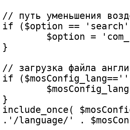
// путь уменьшения возд
if ($option == 'search')
	$option = 'com_search';

}

// загрузка файла англи
if ($mosConfig_lang=='')
	$mosConfig_lang = 'english';

}

include_once( $mosConfi
.'/language/' . $mosCon