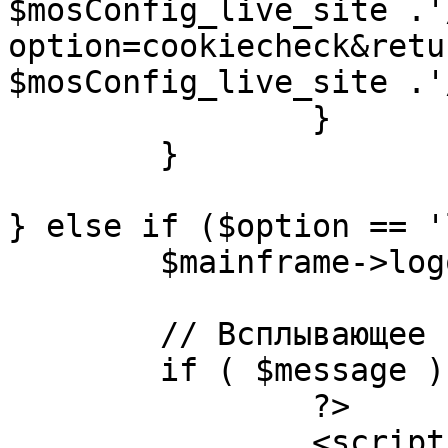
$mosConfig_live_site .'
option=cookiecheck&retu
$mosConfig_live_site .'
		}

	}

} else if ($option == '
	$mainframe->logout();

	// Всплывающее сообщение JS

	if ( $message ) {

		?>

		<script language="javascript" 