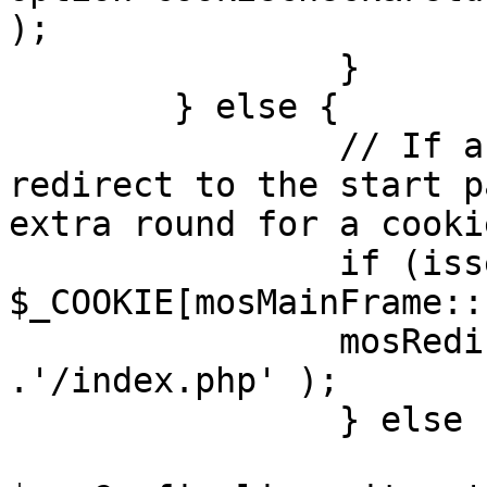
);

		}

	} else {

		// If a sessioncookie exists, 
redirect to the start p
extra round for a cooki
		if (isset( 
$_COOKIE[mosMainFrame::
		mosRedirect( $mosConfig_live_site 
.'/index.php' );

		} else {

			mosRedirect(