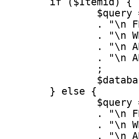
	if ($Itemid) {

		$query = "SELECT id, link"

		. "\n FROM #__menu"

		. "\n WHERE menutype = 'mainmenu'"

		. "\n AND id = " . (int) $Itemid

		. "\n AND published = 1"

		;

		$database->setQuery( $query );

	} else {

		$query = "SELECT id, link"

		. "\n FROM #__menu"

		. "\n WHERE menutype = 'mainmenu'"

		. "\n AND published = 1"
