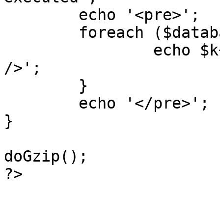
	echo '<pre>';

 	foreach ($database->_log as $k=>$sql) {

 		echo $k+1 . "\n" . $sql . '<hr 
/>';

	}

	echo '</pre>';

}

doGzip();

?>