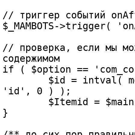
// триггер событий onAf
$_MAMBOTS->trigger( 'on
// проверка, если мы мо
содержимом

if ( $option == 'com_co
	$id = intval( mosGetParam( $_REQUEST, 
'id', 0 ) );

	$Itemid = $mainframe->getItemid( $id );

}

/** до сих пор правильн