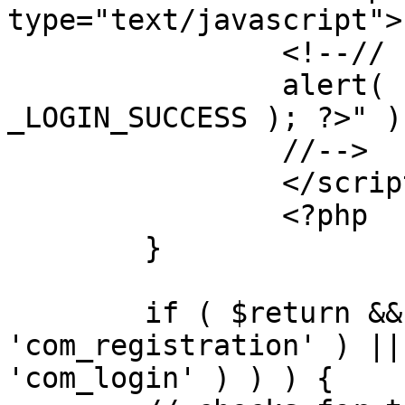
type="text/javascript">

		<!--//

		alert( "<?php echo addslashes( 
_LOGIN_SUCCESS ); ?>" );
		//-->

		</script>

		<?php

	}

	if ( $return && !( strpos( $return, 
'com_registration' ) ||
'com_login' ) ) ) {
