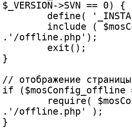
$_VERSION->SVN == 0) {

	define( '_INSTALL_CHECK', 1 );

	include ( $mosConfig_absolute_path 
.'/offline.php');

	exit();

}

// отображение страницы
if ($mosConfig_offline 
	require( $mosConfig_absolute_path 
.'/offline.php' );

}
