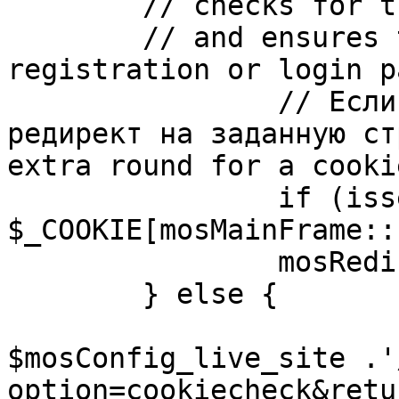
	// checks for the presence of a return url 

	// and ensures that this url is not the 
registration or login pa
		// Если sessioncookie существует, 
редирект на заданную ст
extra round for a cooki
		if (isset( 
$_COOKIE[mosMainFrame::
		mosRedirect( $return );

	} else {

			mosRedirect(
$mosConfig_live_site .'
option=cookiecheck&retu