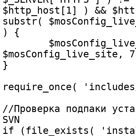
$http_host[1] ) && $htt
substr( $mosConfig_live
) {

	$mosConfig_live_site = 'https://'.substr( 
$mosConfig_live_site, 7 
}

require_once( 'includes
//Проверка подпаки уста
SVN

if (file_exists( 'insta