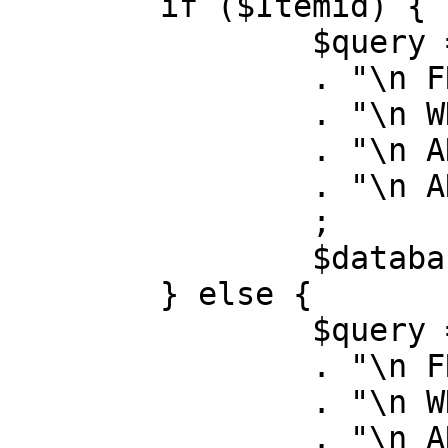
	if ($Itemid) {

		$query = "SELECT id, link"

		. "\n FROM #__menu"

		. "\n WHERE menutype = 'mainmenu'"

		. "\n AND id = " . (int) $Itemid

		. "\n AND published = 1"

		;

		$database->setQuery( $query );

	} else {

		$query = "SELECT id, link"

		. "\n FROM #__menu"

		. "\n WHERE menutype = 'mainmenu'"

		. "\n AND published = 1"
