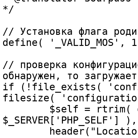
*/

// Установка флага роди
define( '_VALID_MOS', 1 
// проверка конфигураци
обнаружен, то загружает
if (!file_exists( 'conf
filesize( 'configuratio
	$self = rtrim( dirname( 
$_SERVER['PHP_SELF'] ),
	header("Location: http://" . 