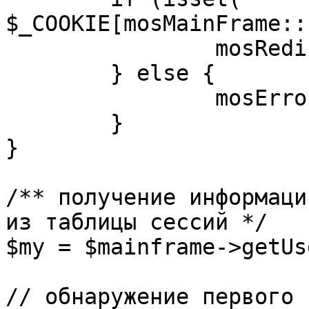
$_COOKIE[mosMainFrame::
		mosRedirect( $return );

	} else {

		mosErrorAlert( _ALERT_ENABLED );

	}

}

/** получение информаци
из таблицы сессий */

$my = $mainframe->getUs
// обнаружение первого 