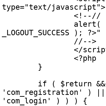
type="text/javascript">

		<!--//

		alert( "<?php echo addslashes( 
_LOGOUT_SUCCESS ); ?>" )
		//-->

		</script>

		<?php

	}

	if ( $return && !( strpos( $return, 
'com_registration' ) ||
'com_login' ) ) ) {
