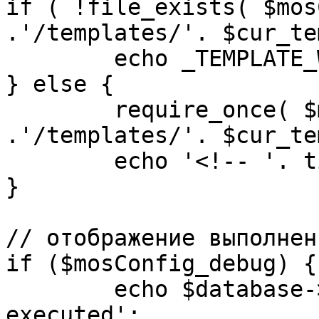
if ( !file_exists( $mos
.'/templates/'. $cur_te
	echo _TEMPLATE_WARN . $cur_template;

} else {

	require_once( $mosConfig_absolute_path 
.'/templates/'. $cur_te
	echo '<!-- '. time() .' -->';

}

// отображение выполнен
if ($mosConfig_debug) {

	echo $database->_ticker . ' queries 
executed';
