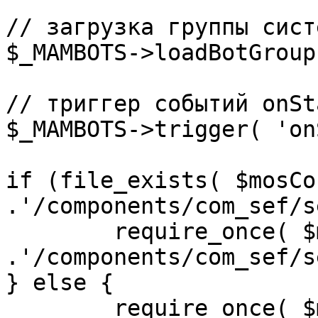
// загрузка группы сист
$_MAMBOTS->loadBotGroup
// триггер событий onSta
$_MAMBOTS->trigger( 'on
if (file_exists( $mosCo
.'/components/com_sef/s
	require_once( $mosConfig_absolute_path 
.'/components/com_sef/s
} else {

	require_once( $mosConfig_absolute_path 