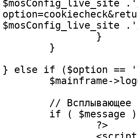
$mosConfig_live_site .'
option=cookiecheck&retu
$mosConfig_live_site .'
		}

	}

} else if ($option == '
	$mainframe->logout();

	// Всплывающее сообщение JS

	if ( $message ) {

		?>

		<script language="javascript" 