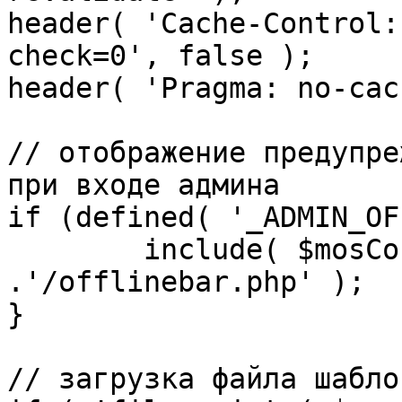
header( 'Cache-Control:
check=0', false );

header( 'Pragma: no-cac
// отображение предупре
при входе админа

if (defined( '_ADMIN_OF
	include( $mosConfig_absolute_path 
.'/offlinebar.php' );

}

// загрузка файла шаблон