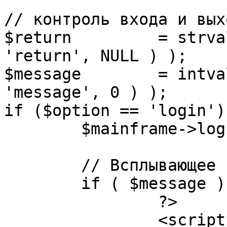
// контроль входа и вых
$return 	= strval( mosGetParam( $_REQUEST, 
'return', NULL ) );

$message 	= intval( mosGetParam( $_POST, 
'message', 0 ) );

if ($option == 'login') 
	$mainframe->login();

	// Всплывающее сообщение JS

	if ( $message ) {

		?>

		<script language="javascript" 