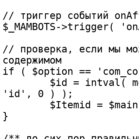
// триггер событий onAf
$_MAMBOTS->trigger( 'on
// проверка, если мы мо
содержимом

if ( $option == 'com_co
	$id = intval( mosGetParam( $_REQUEST, 
'id', 0 ) );

	$Itemid = $mainframe->getItemid( $id );

}

/** до сих пор правильн