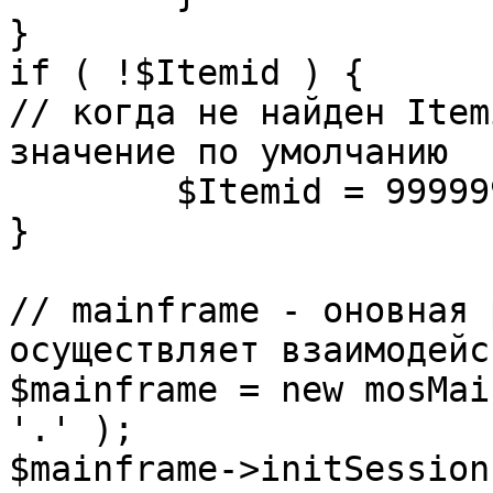
}

if ( !$Itemid ) {

// когда не найден Item
значение по умолчанию

	$Itemid = 99999999;

} 

// mainframe - оновная 
осуществляет взаимодейс
$mainframe = new mosMai
'.' );

$mainframe->initSession(