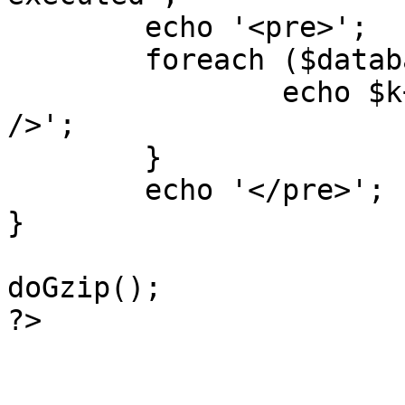
	echo '<pre>';

 	foreach ($database->_log as $k=>$sql) {

 		echo $k+1 . "\n" . $sql . '<hr 
/>';

	}

	echo '</pre>';

}

doGzip();

?>