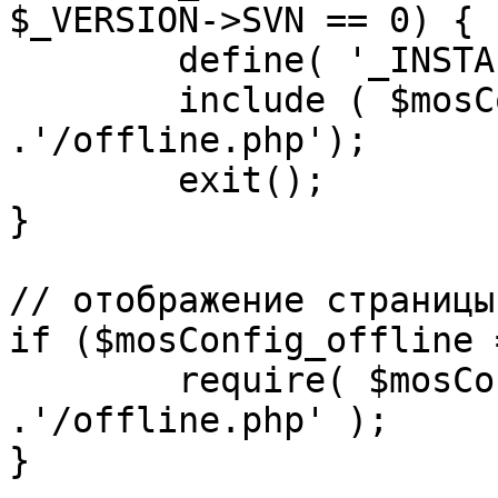
$_VERSION->SVN == 0) {

	define( '_INSTALL_CHECK', 1 );

	include ( $mosConfig_absolute_path 
.'/offline.php');

	exit();

}

// отображение страницы
if ($mosConfig_offline 
	require( $mosConfig_absolute_path 
.'/offline.php' );

}
