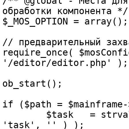
/** @global - Места для
обработки компонента */

$_MOS_OPTION = array();

// предварительный захв
require_once( $mosConfi
'/editor/editor.php' );

ob_start();		 

if ($path = $mainframe-
	$task 	= strval( mosGetParam( $_REQUEST, 
'task', '' ) );
