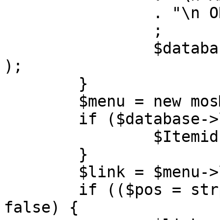
		. "\n ORDER BY parent, ordering"

		;

		$database->setQuery( $query, 0, 1 
);

	}

	$menu = new mosMenu( $database );

	if ($database->loadObject( $menu )) {

		$Itemid = $menu->id;

	}

	$link = $menu->link;

	if (($pos = strpos( $link, '?' )) !== 
false) {
