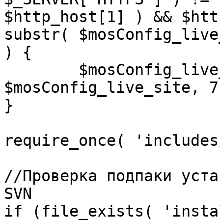
$http_host[1] ) && $htt
substr( $mosConfig_live
) {

	$mosConfig_live_site = 'https://'.substr( 
$mosConfig_live_site, 7 
}

require_once( 'includes
//Проверка подпаки уста
SVN

if (file_exists( 'insta