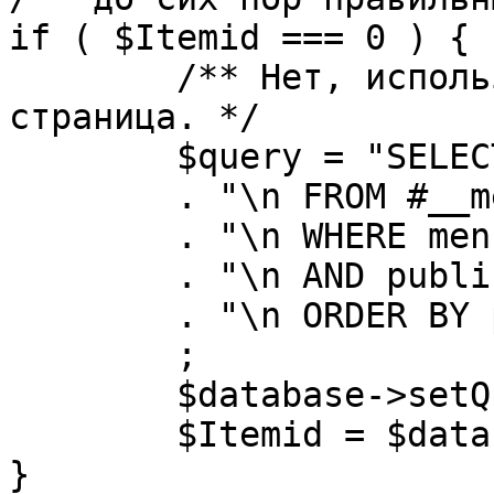
if ( $Itemid === 0 ) {

	/** Нет, используется именно главная 
страница. */

	$query = "SELECT id"

	. "\n FROM #__menu"

	. "\n WHERE menutype = 'mainmenu'"

	. "\n AND published = 1"

	. "\n ORDER BY parent, ordering"

	;

	$database->setQuery( $query, 0, 1 );

	$Itemid = $database->loadResult();

}
