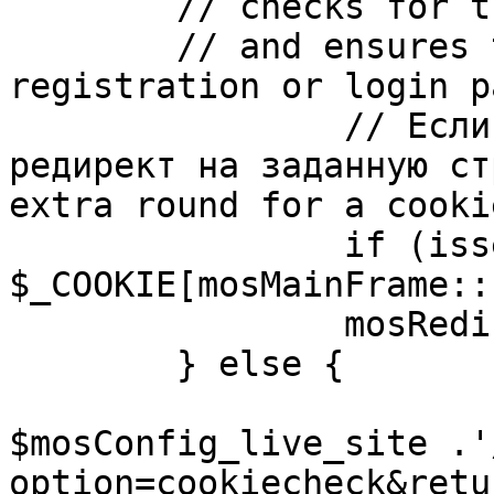
	// checks for the presence of a return url 

	// and ensures that this url is not the 
registration or login pa
		// Если sessioncookie существует, 
редирект на заданную ст
extra round for a cooki
		if (isset( 
$_COOKIE[mosMainFrame::
		mosRedirect( $return );

	} else {

			mosRedirect(
$mosConfig_live_site .'
option=cookiecheck&retu