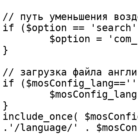
// путь уменьшения возд
if ($option == 'search')
	$option = 'com_search';

}

// загрузка файла англи
if ($mosConfig_lang=='')
	$mosConfig_lang = 'english';

}

include_once( $mosConfi
.'/language/' . $mosCon