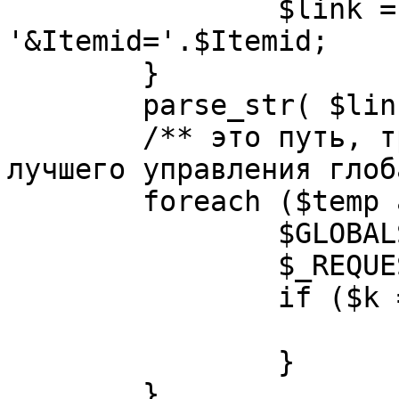
		$link = substr( $link, $pos+1 ). 
'&Itemid='.$Itemid;

	}

	parse_str( $link, $temp );

	/** это путь, требуется переделать для 
лучшего управления глоб
	foreach ($temp as $k=>$v) {

		$GLOBALS[$k] = $v;

		$_REQUEST[$k] = $v;

		if ($k == 'option') {

			$option = $v;
		}

	}
