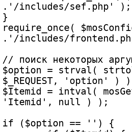
.'/includes/sef.php' );

}

require_once( $mosConfi
.'/includes/frontend.ph
// поиск некоторых аргу
$option = strval( strto
$_REQUEST, 'option' ) ) 
$Itemid = intval( mosGe
'Itemid', null ) );

if ($option == '') {
