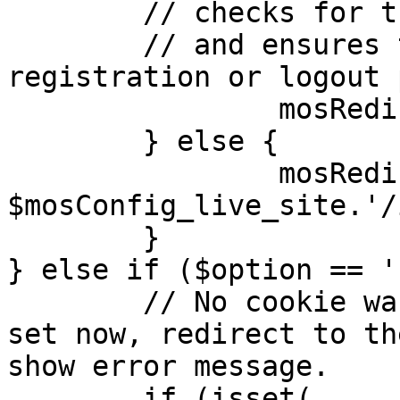
	// checks for the presence of a return url 

	// and ensures that this url is not the 
registration or logout 
		mosRedirect( $return );

	} else {

		mosRedirect( 
$mosConfig_live_site.'/
	}

} else if ($option == '
	// No cookie was set upon login. If it is 
set now, redirect to th
show error message.

	if (isset( 