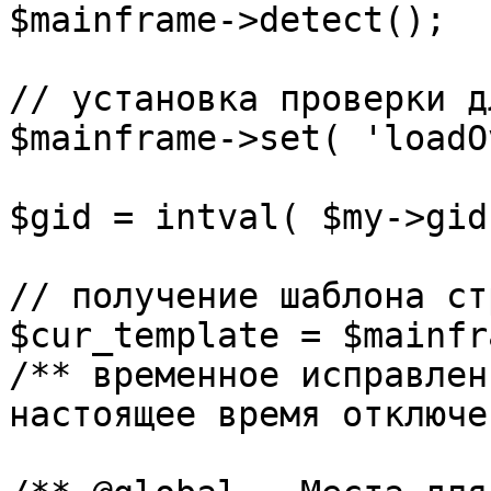
$mainframe->detect();

// установка проверки д
$mainframe->set( 'loadO
$gid = intval( $my->gid 
// получение шаблона ст
$cur_template = $mainfr
/** временное исправлен
настоящее время отключе