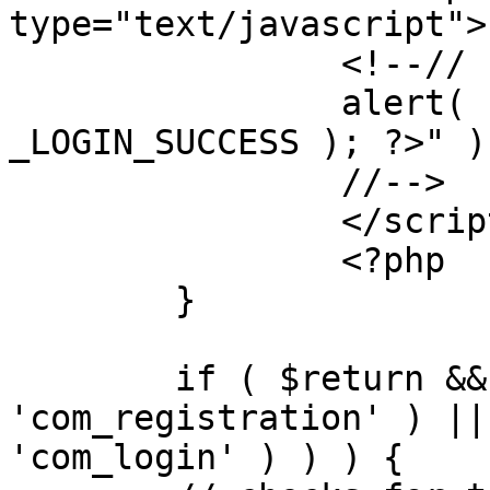
type="text/javascript">

		<!--//

		alert( "<?php echo addslashes( 
_LOGIN_SUCCESS ); ?>" );
		//-->

		</script>

		<?php

	}

	if ( $return && !( strpos( $return, 
'com_registration' ) ||
'com_login' ) ) ) {
