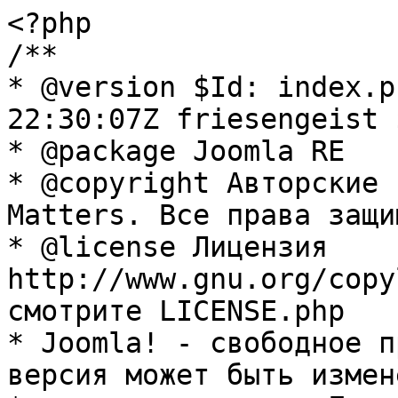
<?php

/**

* @version $Id: index.p
22:30:07Z friesengeist $
* @package Joomla RE

* @copyright Авторские 
Matters. Все права защи
* @license Лицензия 
http://www.gnu.org/copy
смотрите LICENSE.php

* Joomla! - свободное п
версия может быть измене