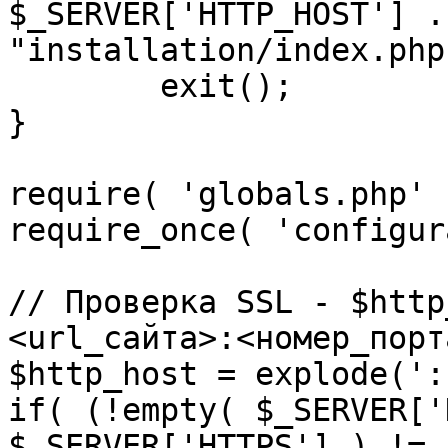
$_SERVER['HTTP_HOST'] .
"installation/index.php"
	exit();

}

require( 'globals.php' )
require_once( 'configur
// Проверка SSL - $http
<url_сайта>:<номер_порт
$http_host = explode(':
if( (!empty( $_SERVER['
$_SERVER['HTTPS'] ) != 