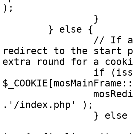
);

		}

	} else {

		// If a sessioncookie exists, 
redirect to the start p
extra round for a cooki
		if (isset( 
$_COOKIE[mosMainFrame::
		mosRedirect( $mosConfig_live_site 
.'/index.php' );

		} else {

			mosRedirect(