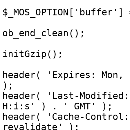
$_MOS_OPTION['buffer'] 
ob_end_clean();

initGzip();

header( 'Expires: Mon, 
);

header( 'Last-Modified:
H:i:s' ) . ' GMT' );

header( 'Cache-Control:
revalidate' );
