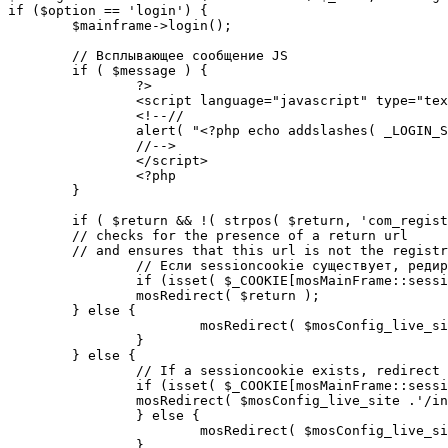
if ($option == 'login') {

	$mainframe->login();

	// Всплывающее сообщение JS

	if ( $message ) {

		?>

		<script language="javascript" type="text/javascript">

		<!--//

		alert( "<?php echo addslashes( _LOGIN_SUCCESS ); ?>" );

		//-->

		</script>

		<?php

	}

	if ( $return && !( strpos( $return, 'com_registration' ) || strpos( $return, 'com_login' ) ) ) {

	// checks for the presence of a return url 

	// and ensures that this url is not the registration or login pages

		// Если sessioncookie существует, редирект на заданную страницу. Otherwise, take an extra round for a cookiecheck

		if (isset( $_COOKIE[mosMainFrame::sessionCookieName()] )) {

		mosRedirect( $return );

	} else {

			mosRedirect( $mosConfig_live_site .'/index.php?option=cookiecheck&return=' . urlencode( $return ) );

		}

	} else {

		// If a sessioncookie exists, redirect to the start page. Otherwise, take an extra round for a cookiecheck

		if (isset( $_COOKIE[mosMainFrame::sessionCookieName()] )) {

		mosRedirect( $mosConfig_live_site .'/index.php' );

		} else {

			mosRedirect( $mosConfig_live_site .'/index.php?option=cookiecheck&return=' . urlencode( $mosConfig_live_site .'/index.php' ) );

		}
