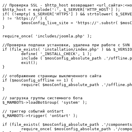
// Проверка SSL - $http_host возвращает <url_сайта>:<но
$http_host = explode(':', $_SERVER['HTTP_HOST'] );

if( (!empty( $_SERVER['HTTPS'] ) && strtolower( $_SERVE
) != 'https://' ) {

	$mosConfig_live_site = 'https://'.substr( $mosConfig_live_site, 7 );

}

require_once( 'includes/joomla.php' );

//Проверка подпаки установки, удалена при работе с SVN

if (file_exists( 'installation/index.php' ) && $_VERSIO
	define( '_INSTALL_CHECK', 1 );

	include ( $mosConfig_absolute_path .'/offline.php');

	exit();

}

// отображение страницы выключенного сайта

if ($mosConfig_offline == 1) {

	require( $mosConfig_absolute_path .'/offline.php' );

}

// загрузка группы системного бота

$_MAMBOTS->loadBotGroup( 'system' );

// триггер событий onStart

$_MAMBOTS->trigger( 'onStart' );

if (file_exists( $mosConfig_absolute_path .'/components
	require_once( $mosConfig_absolute_path .'/components/com_sef/sef.php' );
