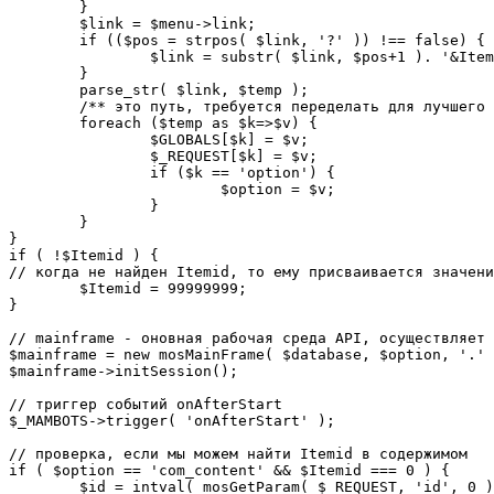
	}

	$link = $menu->link;

	if (($pos = strpos( $link, '?' )) !== false) {

		$link = substr( $link, $pos+1 ). '&Itemid='.$Itemid;

	}

	parse_str( $link, $temp );

	/** это путь, требуется переделать для лучшего управления глобальными переменными */

	foreach ($temp as $k=>$v) {

		$GLOBALS[$k] = $v;

		$_REQUEST[$k] = $v;

		if ($k == 'option') {

			$option = $v;

		}

	}

}

if ( !$Itemid ) {

// когда не найден Itemid, то ему присваивается значени
	$Itemid = 99999999;

} 

// mainframe - оновная рабочая среда API, осуществляет 
$mainframe = new mosMainFrame( $database, $option, '.' 
$mainframe->initSession();

// триггер событий onAfterStart

$_MAMBOTS->trigger( 'onAfterStart' );

// проверка, если мы можем найти Itemid в содержимом

if ( $option == 'com_content' && $Itemid === 0 ) {

	$id = intval( mosGetParam( $_REQUEST, 'id', 0 ) );
