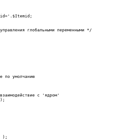
е по умолчанию

взаимодействие с 'ядром'

);
