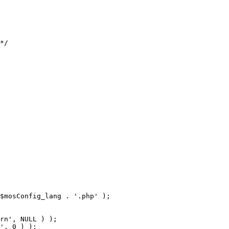
$mosConfig_lang . '.php' );
