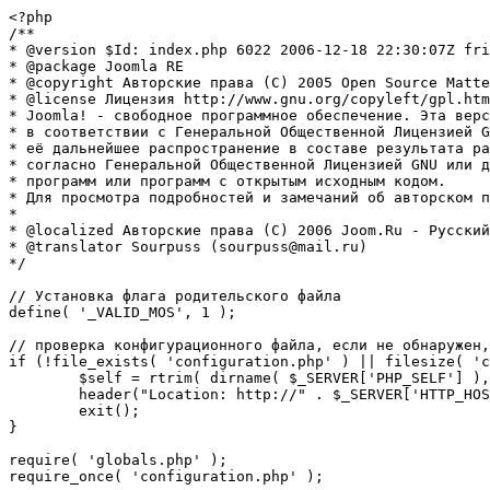
<?php

/**

* @version $Id: index.php 6022 2006-12-18 22:30:07Z fri
* @package Joomla RE

* @copyright Авторские права (C) 2005 Open Source Matte
* @license Лицензия http://www.gnu.org/copyleft/gpl.htm
* Joomla! - свободное программное обеспечение. Эта верс
* в соответствии с Генеральной Общественной Лицензией G
* её дальнейшее распространение в составе результата ра
* согласно Генеральной Общественной Лицензией GNU или д
* программ или программ с открытым исходным кодом.

* Для просмотра подробностей и замечаний об авторском п
* 

* @localized Авторские права (C) 2006 Joom.Ru - Русский
* @translator Sourpuss (sourpuss@mail.ru)

*/

// Установка флага родительского файла 

define( '_VALID_MOS', 1 );

// проверка конфигурационного файла, если не обнаружен,
if (!file_exists( 'configuration.php' ) || filesize( 'c
	$self = rtrim( dirname( $_SERVER['PHP_SELF'] ), '/\\' ) . '/';

	header("Location: http://" . $_SERVER['HTTP_HOST'] . $self . "installation/index.php" );

	exit();

}

require( 'globals.php' );

require_once( 'configuration.php' );
