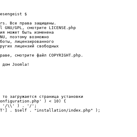
esengeist $

rs. Все права защищены.

l GNU/GPL, смотрите LICENSE.php

ия может быть изменена

NU, поэтому возможно

боты, лицензированного

ругих лицензий свободных 

раве, смотрите файл COPYRIGHT.php.

 дом Joomla!

 то загружается страница установки

onfiguration.php' ) < 10) {
