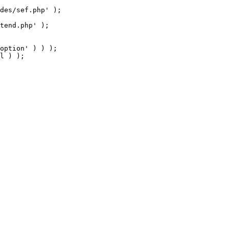
tend.php' );

option' ) ) );

l ) );
