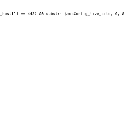
_host[1] == 443) && substr( $mosConfig_live_site, 0, 8 