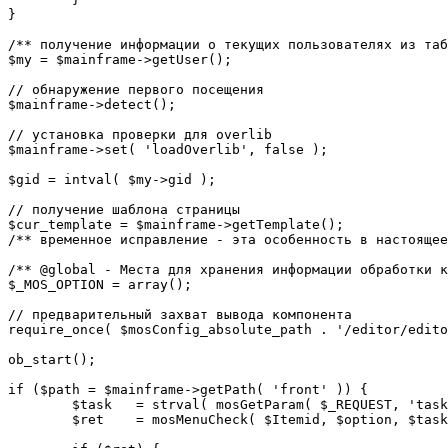
}

/** получение информации о текущих пользователях из таб
$my = $mainframe->getUser();

// обнаружение первого посещения

$mainframe->detect();

// установка проверки для overlib

$mainframe->set( 'loadOverlib', false );

$gid = intval( $my->gid );

// получение шаблона страницы

$cur_template = $mainframe->getTemplate();

/** временное исправление - эта особенность в настоящее
/** @global - Места для хранения информации обработки к
$_MOS_OPTION = array();

// предварительный захват вывода компонента

require_once( $mosConfig_absolute_path . '/editor/edito
ob_start();		 

if ($path = $mainframe->getPath( 'front' )) {

	$task 	= strval( mosGetParam( $_REQUEST, 'task', '' ) );

	$ret 	= mosMenuCheck( $Itemid, $option, $task, $gid );
