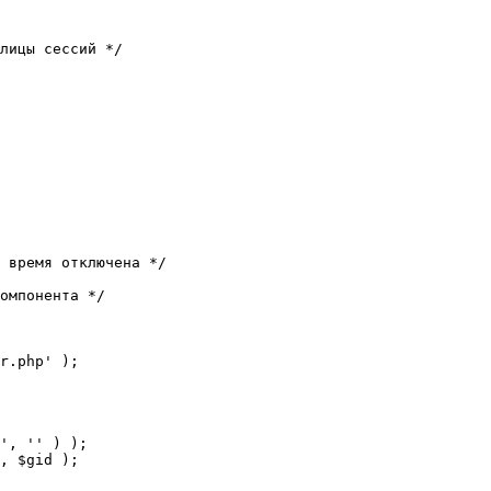
лицы сессий */

 время отключена */

омпонента */

r.php' );
