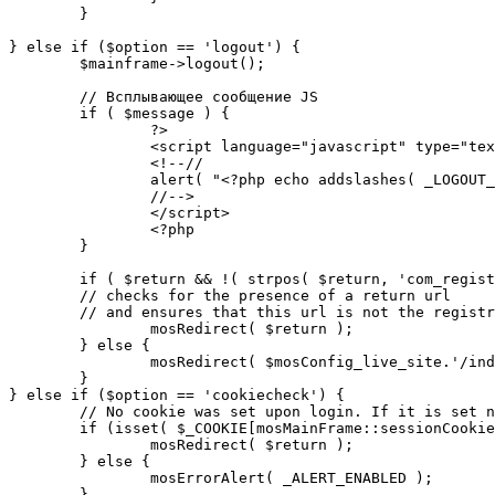
	}

} else if ($option == 'logout') {

	$mainframe->logout();

	// Всплывающее сообщение JS

	if ( $message ) {

		?>

		<script language="javascript" type="text/javascript">

		<!--//

		alert( "<?php echo addslashes( _LOGOUT_SUCCESS ); ?>" );

		//-->

		</script>

		<?php

	}

	if ( $return && !( strpos( $return, 'com_registration' ) || strpos( $return, 'com_login' ) ) ) {

	// checks for the presence of a return url 

	// and ensures that this url is not the registration or logout pages

		mosRedirect( $return );

	} else {

		mosRedirect( $mosConfig_live_site.'/index.php' );

	}

} else if ($option == 'cookiecheck') {

	// No cookie was set upon login. If it is set now, redirect to the given page. Otherwise, show error message.

	if (isset( $_COOKIE[mosMainFrame::sessionCookieName()] )) {

		mosRedirect( $return );

	} else {

		mosErrorAlert( _ALERT_ENABLED );

	}
