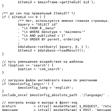
	$Itemid = $mainframe->getItemid( $id );

}

/** до сих пор правильный Itemid?? */

if ( $Itemid === 0 ) {

	/** Нет, используется именно главная страница. */

	$query = "SELECT id"

	. "\n FROM #__menu"

	. "\n WHERE menutype = 'mainmenu'"

	. "\n AND published = 1"

	. "\n ORDER BY parent, ordering"

	;

	$database->setQuery( $query, 0, 1 );

	$Itemid = $database->loadResult();

}

// путь уменьшения воздействия на шаблоны

if ($option == 'search') {

	$option = 'com_search';

}

// загрузка файла английского языка по умолчанию

if ($mosConfig_lang=='') {

	$mosConfig_lang = 'english';

}

include_once( $mosConfig_absolute_path .'/language/' . 
// контроль входа и выхода в фронт-энд 

$return 	= strval( mosGetParam( $_REQUEST, 'return', NULL ) );

$message 	= intval( mosGetParam( $_POST, 'message', 0 ) );
