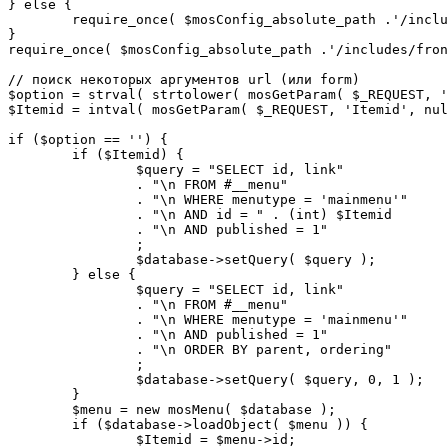
} else {

	require_once( $mosConfig_absolute_path .'/includes/sef.php' );

}

require_once( $mosConfig_absolute_path .'/includes/fron
// поиск некоторых аргументов url (или form)

$option = strval( strtolower( mosGetParam( $_REQUEST, '
$Itemid = intval( mosGetParam( $_REQUEST, 'Itemid', nul
if ($option == '') {

	if ($Itemid) {

		$query = "SELECT id, link"

		. "\n FROM #__menu"

		. "\n WHERE menutype = 'mainmenu'"

		. "\n AND id = " . (int) $Itemid

		. "\n AND published = 1"

		;

		$database->setQuery( $query );

	} else {

		$query = "SELECT id, link"

		. "\n FROM #__menu"

		. "\n WHERE menutype = 'mainmenu'"

		. "\n AND published = 1"

		. "\n ORDER BY parent, ordering"

		;

		$database->setQuery( $query, 0, 1 );

	}

	$menu = new mosMenu( $database );

	if ($database->loadObject( $menu )) {

		$Itemid = $menu->id;
