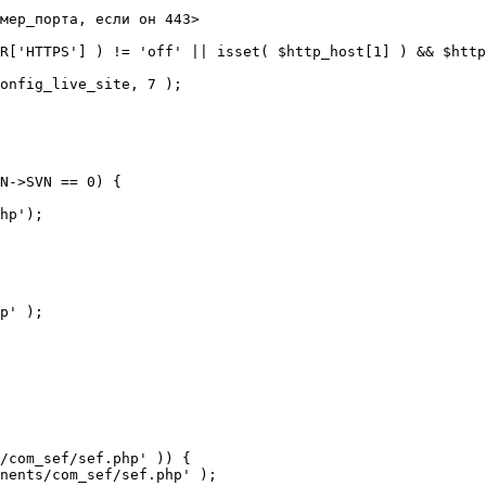
мер_порта, если он 443>

R['HTTPS'] ) != 'off' || isset( $http_host[1] ) && $http
N->SVN == 0) {

/com_sef/sef.php' )) {
