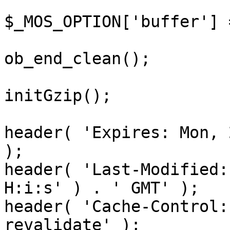
$_MOS_OPTION['buffer'] 
ob_end_clean();

initGzip();

header( 'Expires: Mon, 
);

header( 'Last-Modified:
H:i:s' ) . ' GMT' );

header( 'Cache-Control:
revalidate' );
