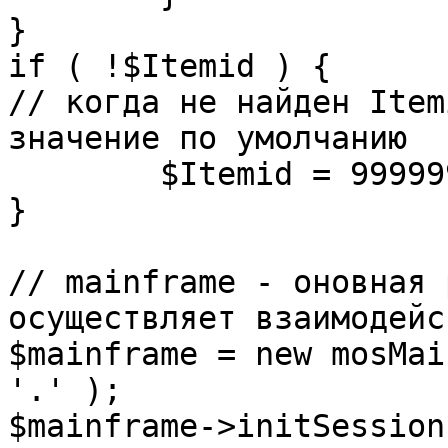
}

if ( !$Itemid ) {

// когда не найден Item
значение по умолчанию

	$Itemid = 99999999;

} 

// mainframe - оновная 
осуществляет взаимодейс
$mainframe = new mosMai
'.' );

$mainframe->initSession(