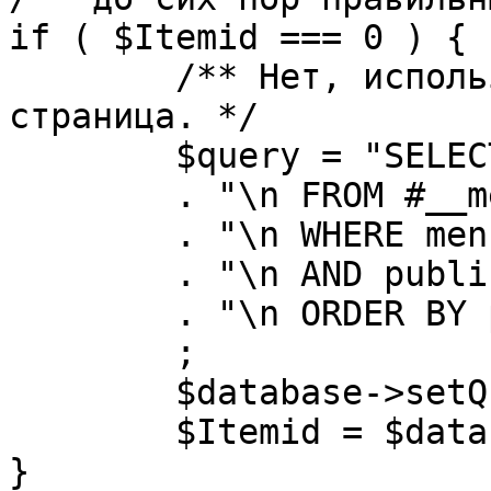
if ( $Itemid === 0 ) {

	/** Нет, используется именно главная 
страница. */

	$query = "SELECT id"

	. "\n FROM #__menu"

	. "\n WHERE menutype = 'mainmenu'"

	. "\n AND published = 1"

	. "\n ORDER BY parent, ordering"

	;

	$database->setQuery( $query, 0, 1 );

	$Itemid = $database->loadResult();

}
