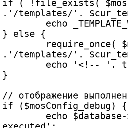
if ( !file_exists( $mos
.'/templates/'. $cur_te
	echo _TEMPLATE_WARN . $cur_template;

} else {

	require_once( $mosConfig_absolute_path 
.'/templates/'. $cur_te
	echo '<!-- '. time() .' -->';

}

// отображение выполнен
if ($mosConfig_debug) {

	echo $database->_ticker . ' queries 
executed';
