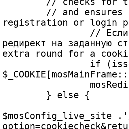
	// checks for the presence of a return url 

	// and ensures that this url is not the 
registration or login pa
		// Если sessioncookie существует, 
редирект на заданную ст
extra round for a cooki
		if (isset( 
$_COOKIE[mosMainFrame::
		mosRedirect( $return );

	} else {

			mosRedirect(
$mosConfig_live_site .'
option=cookiecheck&retu