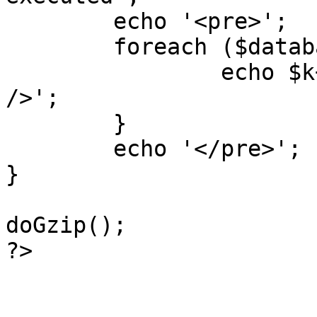
	echo '<pre>';

 	foreach ($database->_log as $k=>$sql) {

 		echo $k+1 . "\n" . $sql . '<hr 
/>';

	}

	echo '</pre>';

}

doGzip();

?>