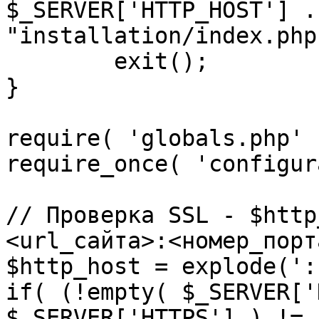
$_SERVER['HTTP_HOST'] .
"installation/index.php"
	exit();

}

require( 'globals.php' )
require_once( 'configur
// Проверка SSL - $http
<url_сайта>:<номер_порт
$http_host = explode(':
if( (!empty( $_SERVER['
$_SERVER['HTTPS'] ) != 