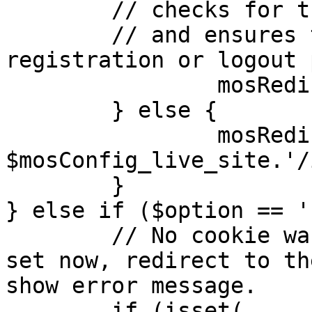
	// checks for the presence of a return url 

	// and ensures that this url is not the 
registration or logout 
		mosRedirect( $return );

	} else {

		mosRedirect( 
$mosConfig_live_site.'/
	}

} else if ($option == '
	// No cookie was set upon login. If it is 
set now, redirect to th
show error message.

	if (isset( 