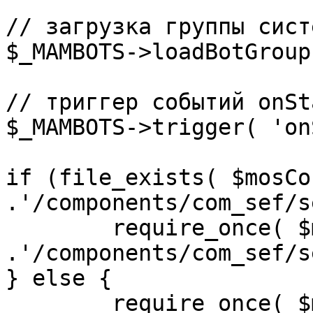
// загрузка группы сист
$_MAMBOTS->loadBotGroup
// триггер событий onSta
$_MAMBOTS->trigger( 'on
if (file_exists( $mosCo
.'/components/com_sef/s
	require_once( $mosConfig_absolute_path 
.'/components/com_sef/s
} else {

	require_once( $mosConfig_absolute_path 