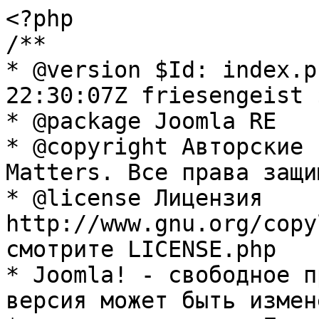
<?php

/**

* @version $Id: index.p
22:30:07Z friesengeist $
* @package Joomla RE

* @copyright Авторские 
Matters. Все права защи
* @license Лицензия 
http://www.gnu.org/copy
смотрите LICENSE.php

* Joomla! - свободное п
версия может быть измене