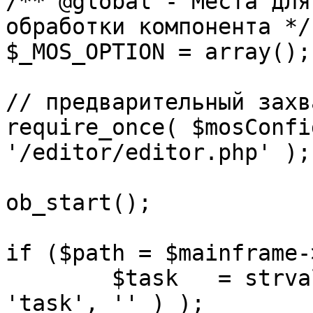
/** @global - Места для
обработки компонента */

$_MOS_OPTION = array();

// предварительный захв
require_once( $mosConfi
'/editor/editor.php' );

ob_start();		 

if ($path = $mainframe-
	$task 	= strval( mosGetParam( $_REQUEST, 
'task', '' ) );
