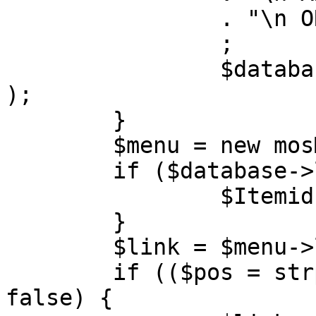
		. "\n ORDER BY parent, ordering"

		;

		$database->setQuery( $query, 0, 1 
);

	}

	$menu = new mosMenu( $database );

	if ($database->loadObject( $menu )) {

		$Itemid = $menu->id;

	}

	$link = $menu->link;

	if (($pos = strpos( $link, '?' )) !== 
false) {
