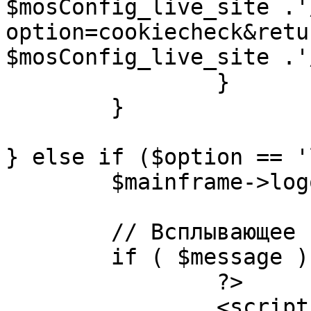
$mosConfig_live_site .'
option=cookiecheck&retu
$mosConfig_live_site .'
		}

	}

} else if ($option == '
	$mainframe->logout();

	// Всплывающее сообщение JS

	if ( $message ) {

		?>

		<script language="javascript" 