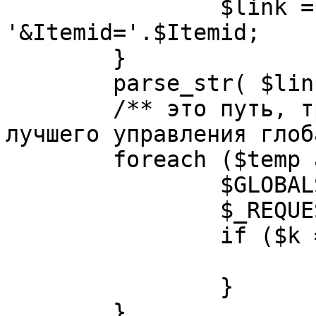
		$link = substr( $link, $pos+1 ). 
'&Itemid='.$Itemid;

	}

	parse_str( $link, $temp );

	/** это путь, требуется переделать для 
лучшего управления глоб
	foreach ($temp as $k=>$v) {

		$GLOBALS[$k] = $v;

		$_REQUEST[$k] = $v;

		if ($k == 'option') {

			$option = $v;
		}

	}
