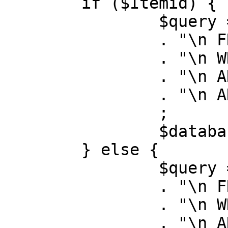
	if ($Itemid) {

		$query = "SELECT id, link"

		. "\n FROM #__menu"

		. "\n WHERE menutype = 'mainmenu'"

		. "\n AND id = " . (int) $Itemid

		. "\n AND published = 1"

		;

		$database->setQuery( $query );

	} else {

		$query = "SELECT id, link"

		. "\n FROM #__menu"

		. "\n WHERE menutype = 'mainmenu'"

		. "\n AND published = 1"
