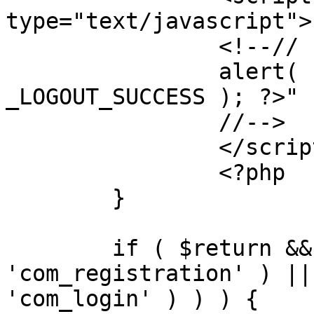
type="text/javascript">

		<!--//

		alert( "<?php echo addslashes( 
_LOGOUT_SUCCESS ); ?>" )
		//-->

		</script>

		<?php

	}

	if ( $return && !( strpos( $return, 
'com_registration' ) ||
'com_login' ) ) ) {
