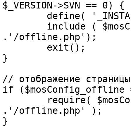
$_VERSION->SVN == 0) {

	define( '_INSTALL_CHECK', 1 );

	include ( $mosConfig_absolute_path 
.'/offline.php');

	exit();

}

// отображение страницы
if ($mosConfig_offline 
	require( $mosConfig_absolute_path 
.'/offline.php' );

}
