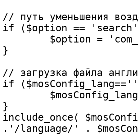
// путь уменьшения возд
if ($option == 'search')
	$option = 'com_search';

}

// загрузка файла англи
if ($mosConfig_lang=='')
	$mosConfig_lang = 'english';

}

include_once( $mosConfi
.'/language/' . $mosCon