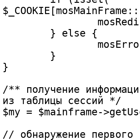
$_COOKIE[mosMainFrame::
		mosRedirect( $return );

	} else {

		mosErrorAlert( _ALERT_ENABLED );

	}

}

/** получение информаци
из таблицы сессий */

$my = $mainframe->getUs
// обнаружение первого 