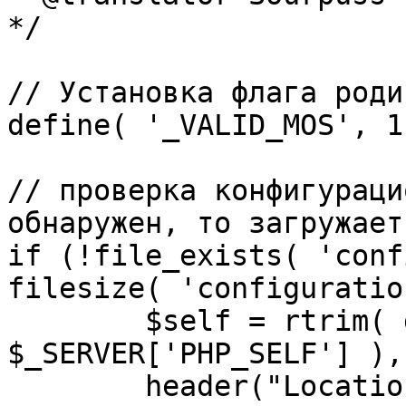
*/

// Установка флага роди
define( '_VALID_MOS', 1 
// проверка конфигураци
обнаружен, то загружает
if (!file_exists( 'conf
filesize( 'configuratio
	$self = rtrim( dirname( 
$_SERVER['PHP_SELF'] ),
	header("Location: http://" . 