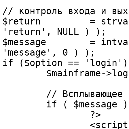
// контроль входа и вых
$return 	= strval( mosGetParam( $_REQUEST, 
'return', NULL ) );

$message 	= intval( mosGetParam( $_POST, 
'message', 0 ) );

if ($option == 'login') 
	$mainframe->login();

	// Всплывающее сообщение JS

	if ( $message ) {

		?>

		<script language="javascript" 