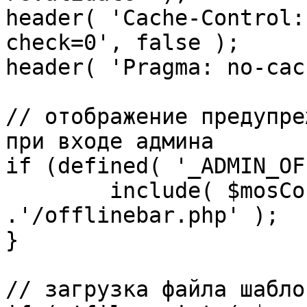
header( 'Cache-Control:
check=0', false );

header( 'Pragma: no-cac
// отображение предупре
при входе админа

if (defined( '_ADMIN_OF
	include( $mosConfig_absolute_path 
.'/offlinebar.php' );

}

// загрузка файла шаблон