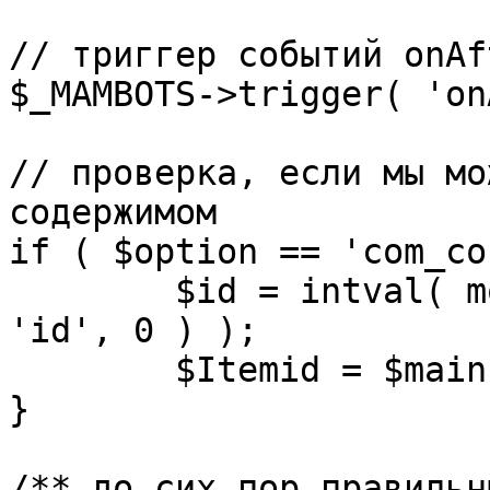
// триггер событий onAf
$_MAMBOTS->trigger( 'on
// проверка, если мы мо
содержимом

if ( $option == 'com_co
	$id = intval( mosGetParam( $_REQUEST, 
'id', 0 ) );

	$Itemid = $mainframe->getItemid( $id );

}

/** до сих пор правильн