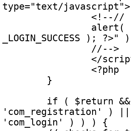
type="text/javascript">

		<!--//

		alert( "<?php echo addslashes( 
_LOGIN_SUCCESS ); ?>" );
		//-->

		</script>

		<?php

	}

	if ( $return && !( strpos( $return, 
'com_registration' ) ||
'com_login' ) ) ) {
