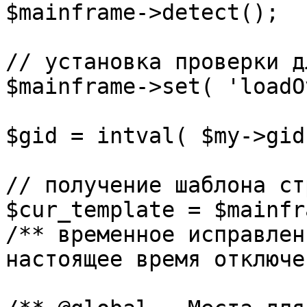
$mainframe->detect();

// установка проверки д
$mainframe->set( 'loadO
$gid = intval( $my->gid 
// получение шаблона ст
$cur_template = $mainfr
/** временное исправлен
настоящее время отключе