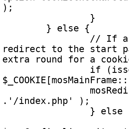
);

		}

	} else {

		// If a sessioncookie exists, 
redirect to the start p
extra round for a cooki
		if (isset( 
$_COOKIE[mosMainFrame::
		mosRedirect( $mosConfig_live_site 
.'/index.php' );

		} else {

			mosRedirect(