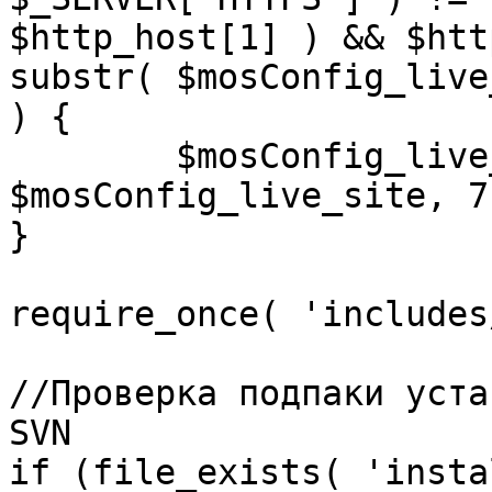
$http_host[1] ) && $htt
substr( $mosConfig_live
) {

	$mosConfig_live_site = 'https://'.substr( 
$mosConfig_live_site, 7 
}

require_once( 'includes
//Проверка подпаки уста
SVN

if (file_exists( 'insta