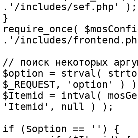
.'/includes/sef.php' );

}

require_once( $mosConfi
.'/includes/frontend.ph
// поиск некоторых аргу
$option = strval( strto
$_REQUEST, 'option' ) ) 
$Itemid = intval( mosGe
'Itemid', null ) );

if ($option == '') {
