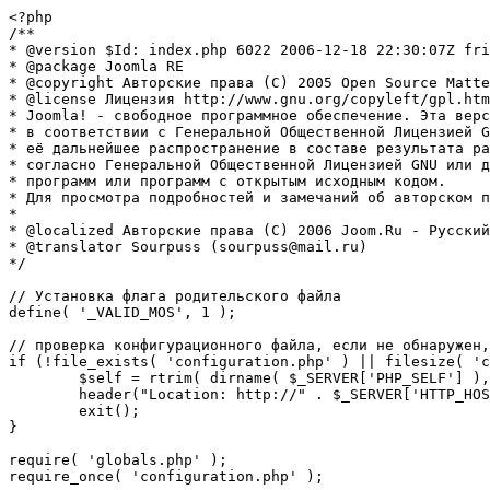
<?php

/**

* @version $Id: index.php 6022 2006-12-18 22:30:07Z fri
* @package Joomla RE

* @copyright Авторские права (C) 2005 Open Source Matte
* @license Лицензия http://www.gnu.org/copyleft/gpl.htm
* Joomla! - свободное программное обеспечение. Эта верс
* в соответствии с Генеральной Общественной Лицензией G
* её дальнейшее распространение в составе результата ра
* согласно Генеральной Общественной Лицензией GNU или д
* программ или программ с открытым исходным кодом.

* Для просмотра подробностей и замечаний об авторском п
* 

* @localized Авторские права (C) 2006 Joom.Ru - Русский
* @translator Sourpuss (sourpuss@mail.ru)

*/

// Установка флага родительского файла 

define( '_VALID_MOS', 1 );

// проверка конфигурационного файла, если не обнаружен,
if (!file_exists( 'configuration.php' ) || filesize( 'c
	$self = rtrim( dirname( $_SERVER['PHP_SELF'] ), '/\\' ) . '/';

	header("Location: http://" . $_SERVER['HTTP_HOST'] . $self . "installation/index.php" );

	exit();

}

require( 'globals.php' );

require_once( 'configuration.php' );
