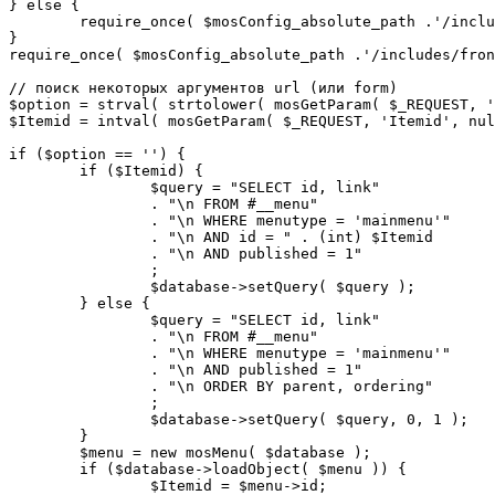
} else {

	require_once( $mosConfig_absolute_path .'/includes/sef.php' );

}

require_once( $mosConfig_absolute_path .'/includes/fron
// поиск некоторых аргументов url (или form)

$option = strval( strtolower( mosGetParam( $_REQUEST, '
$Itemid = intval( mosGetParam( $_REQUEST, 'Itemid', nul
if ($option == '') {

	if ($Itemid) {

		$query = "SELECT id, link"

		. "\n FROM #__menu"

		. "\n WHERE menutype = 'mainmenu'"

		. "\n AND id = " . (int) $Itemid

		. "\n AND published = 1"

		;

		$database->setQuery( $query );

	} else {

		$query = "SELECT id, link"

		. "\n FROM #__menu"

		. "\n WHERE menutype = 'mainmenu'"

		. "\n AND published = 1"

		. "\n ORDER BY parent, ordering"

		;

		$database->setQuery( $query, 0, 1 );

	}

	$menu = new mosMenu( $database );

	if ($database->loadObject( $menu )) {

		$Itemid = $menu->id;
