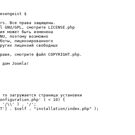
esengeist $

rs. Все права защищены.

l GNU/GPL, смотрите LICENSE.php

ия может быть изменена

NU, поэтому возможно

боты, лицензированного

ругих лицензий свободных 

раве, смотрите файл COPYRIGHT.php.

 дом Joomla!

 то загружается страница установки

onfiguration.php' ) < 10) {
