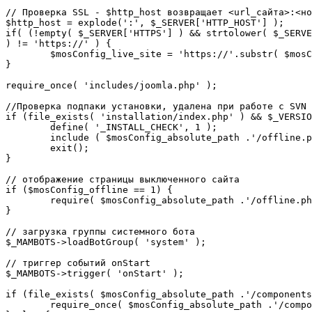
// Проверка SSL - $http_host возвращает <url_сайта>:<но
$http_host = explode(':', $_SERVER['HTTP_HOST'] );

if( (!empty( $_SERVER['HTTPS'] ) && strtolower( $_SERVE
) != 'https://' ) {

	$mosConfig_live_site = 'https://'.substr( $mosConfig_live_site, 7 );

}

require_once( 'includes/joomla.php' );

//Проверка подпаки установки, удалена при работе с SVN

if (file_exists( 'installation/index.php' ) && $_VERSIO
	define( '_INSTALL_CHECK', 1 );

	include ( $mosConfig_absolute_path .'/offline.php');

	exit();

}

// отображение страницы выключенного сайта

if ($mosConfig_offline == 1) {

	require( $mosConfig_absolute_path .'/offline.php' );

}

// загрузка группы системного бота

$_MAMBOTS->loadBotGroup( 'system' );

// триггер событий onStart

$_MAMBOTS->trigger( 'onStart' );

if (file_exists( $mosConfig_absolute_path .'/components
	require_once( $mosConfig_absolute_path .'/components/com_sef/sef.php' );
