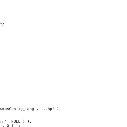
$mosConfig_lang . '.php' );
