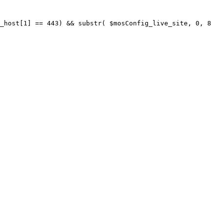
_host[1] == 443) && substr( $mosConfig_live_site, 0, 8 