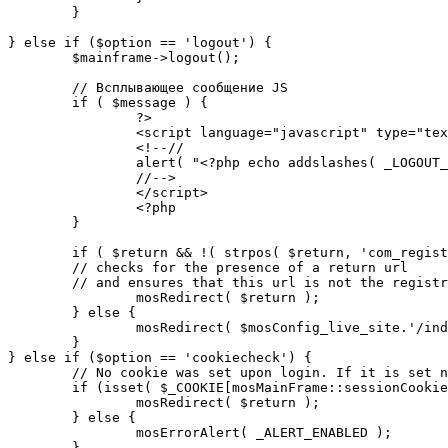
	}

} else if ($option == 'logout') {

	$mainframe->logout();

	// Всплывающее сообщение JS

	if ( $message ) {

		?>

		<script language="javascript" type="text/javascript">

		<!--//

		alert( "<?php echo addslashes( _LOGOUT_SUCCESS ); ?>" );

		//-->

		</script>

		<?php

	}

	if ( $return && !( strpos( $return, 'com_registration' ) || strpos( $return, 'com_login' ) ) ) {

	// checks for the presence of a return url 

	// and ensures that this url is not the registration or logout pages

		mosRedirect( $return );

	} else {

		mosRedirect( $mosConfig_live_site.'/index.php' );

	}

} else if ($option == 'cookiecheck') {

	// No cookie was set upon login. If it is set now, redirect to the given page. Otherwise, show error message.

	if (isset( $_COOKIE[mosMainFrame::sessionCookieName()] )) {

		mosRedirect( $return );

	} else {

		mosErrorAlert( _ALERT_ENABLED );

	}
