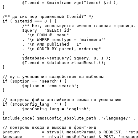
	$Itemid = $mainframe->getItemid( $id );

}

/** до сих пор правильный Itemid?? */

if ( $Itemid === 0 ) {

	/** Нет, используется именно главная страница. */

	$query = "SELECT id"

	. "\n FROM #__menu"

	. "\n WHERE menutype = 'mainmenu'"

	. "\n AND published = 1"

	. "\n ORDER BY parent, ordering"

	;

	$database->setQuery( $query, 0, 1 );

	$Itemid = $database->loadResult();

}

// путь уменьшения воздействия на шаблоны

if ($option == 'search') {

	$option = 'com_search';

}

// загрузка файла английского языка по умолчанию

if ($mosConfig_lang=='') {

	$mosConfig_lang = 'english';

}

include_once( $mosConfig_absolute_path .'/language/' . 
// контроль входа и выхода в фронт-энд 

$return 	= strval( mosGetParam( $_REQUEST, 'return', NULL ) );

$message 	= intval( mosGetParam( $_POST, 'message', 0 ) );
