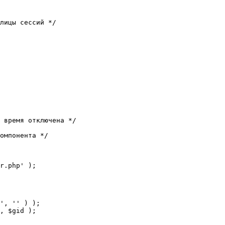
лицы сессий */

 время отключена */

омпонента */

r.php' );
