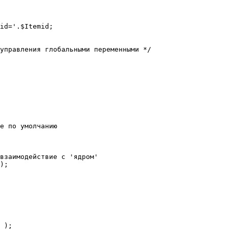
е по умолчанию

взаимодействие с 'ядром'

);
