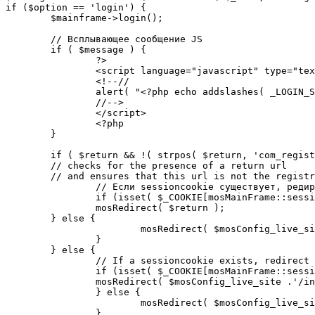
if ($option == 'login') {

	$mainframe->login();

	// Всплывающее сообщение JS

	if ( $message ) {

		?>

		<script language="javascript" type="text/javascript">

		<!--//

		alert( "<?php echo addslashes( _LOGIN_SUCCESS ); ?>" );

		//-->

		</script>

		<?php

	}

	if ( $return && !( strpos( $return, 'com_registration' ) || strpos( $return, 'com_login' ) ) ) {

	// checks for the presence of a return url 

	// and ensures that this url is not the registration or login pages

		// Если sessioncookie существует, редирект на заданную страницу. Otherwise, take an extra round for a cookiecheck

		if (isset( $_COOKIE[mosMainFrame::sessionCookieName()] )) {

		mosRedirect( $return );

	} else {

			mosRedirect( $mosConfig_live_site .'/index.php?option=cookiecheck&return=' . urlencode( $return ) );

		}

	} else {

		// If a sessioncookie exists, redirect to the start page. Otherwise, take an extra round for a cookiecheck

		if (isset( $_COOKIE[mosMainFrame::sessionCookieName()] )) {

		mosRedirect( $mosConfig_live_site .'/index.php' );

		} else {

			mosRedirect( $mosConfig_live_site .'/index.php?option=cookiecheck&return=' . urlencode( $mosConfig_live_site .'/index.php' ) );

		}
