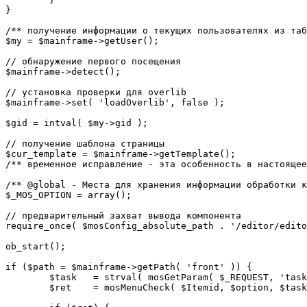
}

/** получение информации о текущих пользователях из таб
$my = $mainframe->getUser();

// обнаружение первого посещения

$mainframe->detect();

// установка проверки для overlib

$mainframe->set( 'loadOverlib', false );

$gid = intval( $my->gid );

// получение шаблона страницы

$cur_template = $mainframe->getTemplate();

/** временное исправление - эта особенность в настоящее
/** @global - Места для хранения информации обработки к
$_MOS_OPTION = array();

// предварительный захват вывода компонента

require_once( $mosConfig_absolute_path . '/editor/edito
ob_start();		 

if ($path = $mainframe->getPath( 'front' )) {

	$task 	= strval( mosGetParam( $_REQUEST, 'task', '' ) );

	$ret 	= mosMenuCheck( $Itemid, $option, $task, $gid );
