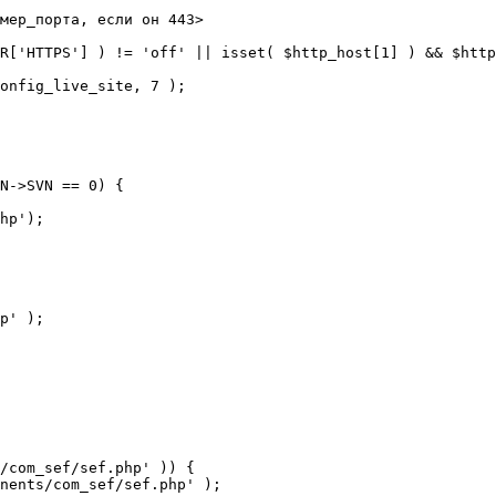
мер_порта, если он 443>

R['HTTPS'] ) != 'off' || isset( $http_host[1] ) && $http
N->SVN == 0) {

/com_sef/sef.php' )) {
