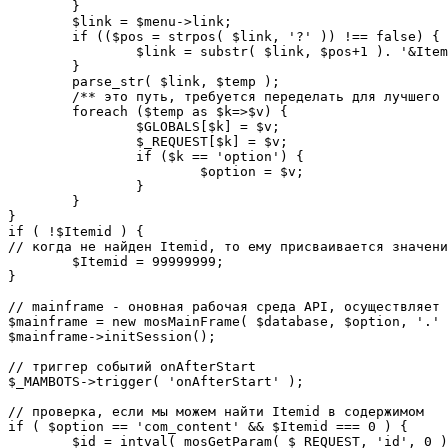
	}

	$link = $menu->link;

	if (($pos = strpos( $link, '?' )) !== false) {

		$link = substr( $link, $pos+1 ). '&Itemid='.$Itemid;

	}

	parse_str( $link, $temp );

	/** это путь, требуется переделать для лучшего управления глобальными переменными */

	foreach ($temp as $k=>$v) {

		$GLOBALS[$k] = $v;

		$_REQUEST[$k] = $v;

		if ($k == 'option') {

			$option = $v;

		}

	}

}

if ( !$Itemid ) {

// когда не найден Itemid, то ему присваивается значени
	$Itemid = 99999999;

} 

// mainframe - оновная рабочая среда API, осуществляет 
$mainframe = new mosMainFrame( $database, $option, '.' 
$mainframe->initSession();

// триггер событий onAfterStart

$_MAMBOTS->trigger( 'onAfterStart' );

// проверка, если мы можем найти Itemid в содержимом

if ( $option == 'com_content' && $Itemid === 0 ) {

	$id = intval( mosGetParam( $_REQUEST, 'id', 0 ) );
