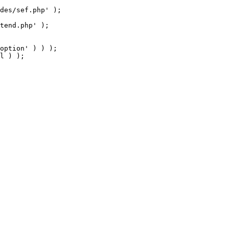
tend.php' );

option' ) ) );

l ) );
