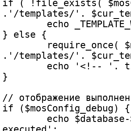
if ( !file_exists( $mos
.'/templates/'. $cur_te
	echo _TEMPLATE_WARN . $cur_template;

} else {

	require_once( $mosConfig_absolute_path 
.'/templates/'. $cur_te
	echo '<!-- '. time() .' -->';

}

// отображение выполнен
if ($mosConfig_debug) {

	echo $database->_ticker . ' queries 
executed';
