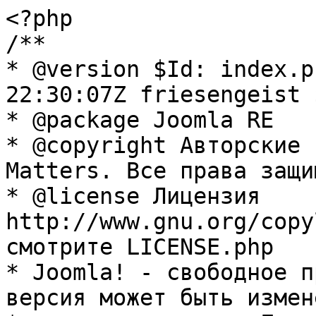
<?php

/**

* @version $Id: index.p
22:30:07Z friesengeist $
* @package Joomla RE

* @copyright Авторские 
Matters. Все права защи
* @license Лицензия 
http://www.gnu.org/copy
смотрите LICENSE.php

* Joomla! - свободное п
версия может быть измене