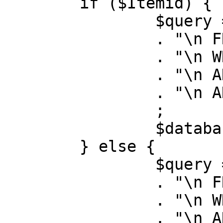
	if ($Itemid) {

		$query = "SELECT id, link"

		. "\n FROM #__menu"

		. "\n WHERE menutype = 'mainmenu'"

		. "\n AND id = " . (int) $Itemid

		. "\n AND published = 1"

		;

		$database->setQuery( $query );

	} else {

		$query = "SELECT id, link"

		. "\n FROM #__menu"

		. "\n WHERE menutype = 'mainmenu'"

		. "\n AND published = 1"
