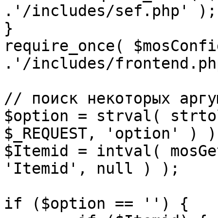
.'/includes/sef.php' );

}

require_once( $mosConfi
.'/includes/frontend.ph
// поиск некоторых аргу
$option = strval( strto
$_REQUEST, 'option' ) ) 
$Itemid = intval( mosGe
'Itemid', null ) );

if ($option == '') {
