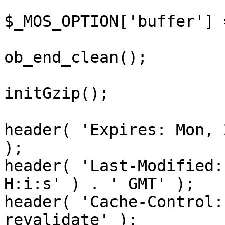
$_MOS_OPTION['buffer'] 
ob_end_clean();

initGzip();

header( 'Expires: Mon, 
);

header( 'Last-Modified:
H:i:s' ) . ' GMT' );

header( 'Cache-Control:
revalidate' );
