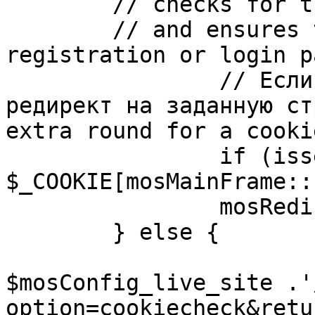
	// checks for the presence of a return url 

	// and ensures that this url is not the 
registration or login pa
		// Если sessioncookie существует, 
редирект на заданную ст
extra round for a cooki
		if (isset( 
$_COOKIE[mosMainFrame::
		mosRedirect( $return );

	} else {

			mosRedirect(
$mosConfig_live_site .'
option=cookiecheck&retu