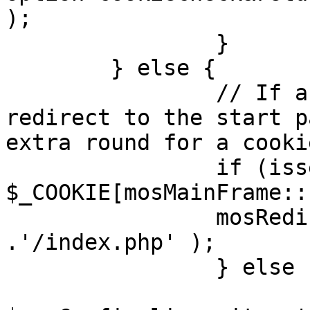
);

		}

	} else {

		// If a sessioncookie exists, 
redirect to the start p
extra round for a cooki
		if (isset( 
$_COOKIE[mosMainFrame::
		mosRedirect( $mosConfig_live_site 
.'/index.php' );

		} else {

			mosRedirect(