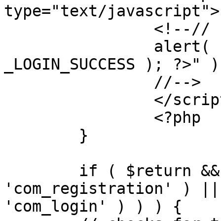
type="text/javascript">

		<!--//

		alert( "<?php echo addslashes( 
_LOGIN_SUCCESS ); ?>" );
		//-->

		</script>

		<?php

	}

	if ( $return && !( strpos( $return, 
'com_registration' ) ||
'com_login' ) ) ) {
