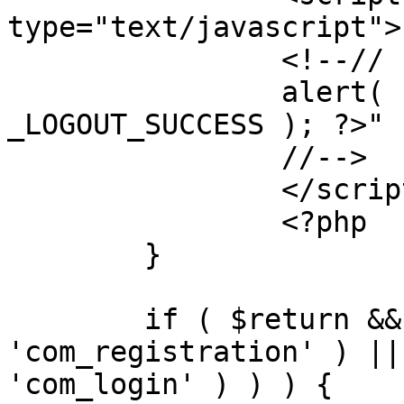
type="text/javascript">

		<!--//

		alert( "<?php echo addslashes( 
_LOGOUT_SUCCESS ); ?>" )
		//-->

		</script>

		<?php

	}

	if ( $return && !( strpos( $return, 
'com_registration' ) ||
'com_login' ) ) ) {
