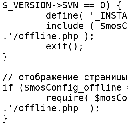
$_VERSION->SVN == 0) {

	define( '_INSTALL_CHECK', 1 );

	include ( $mosConfig_absolute_path 
.'/offline.php');

	exit();

}

// отображение страницы
if ($mosConfig_offline 
	require( $mosConfig_absolute_path 
.'/offline.php' );

}
