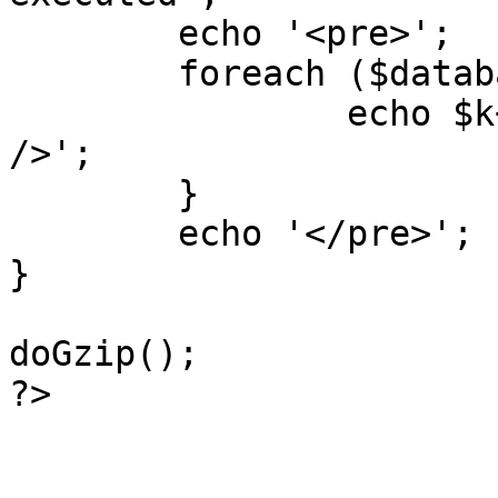
	echo '<pre>';

 	foreach ($database->_log as $k=>$sql) {

 		echo $k+1 . "\n" . $sql . '<hr 
/>';

	}

	echo '</pre>';

}

doGzip();

?>