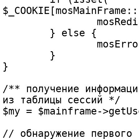
$_COOKIE[mosMainFrame::
		mosRedirect( $return );

	} else {

		mosErrorAlert( _ALERT_ENABLED );

	}

}

/** получение информаци
из таблицы сессий */

$my = $mainframe->getUs
// обнаружение первого 