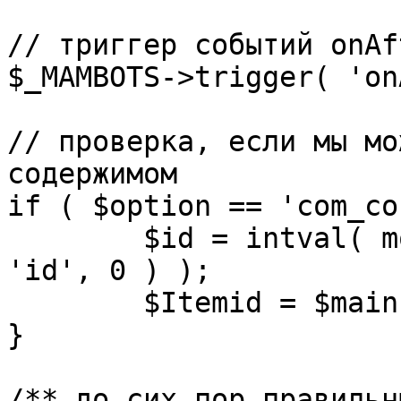
// триггер событий onAf
$_MAMBOTS->trigger( 'on
// проверка, если мы мо
содержимом

if ( $option == 'com_co
	$id = intval( mosGetParam( $_REQUEST, 
'id', 0 ) );

	$Itemid = $mainframe->getItemid( $id );

}

/** до сих пор правильн