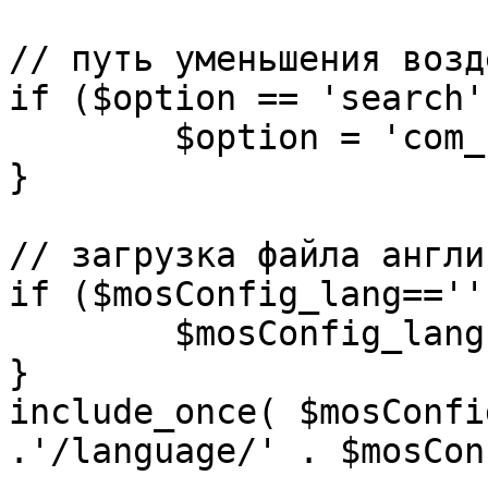
// путь уменьшения возд
if ($option == 'search')
	$option = 'com_search';

}

// загрузка файла англи
if ($mosConfig_lang=='')
	$mosConfig_lang = 'english';

}

include_once( $mosConfi
.'/language/' . $mosCon