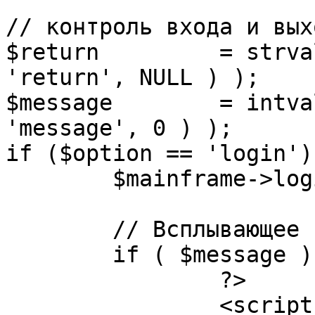
// контроль входа и вых
$return 	= strval( mosGetParam( $_REQUEST, 
'return', NULL ) );

$message 	= intval( mosGetParam( $_POST, 
'message', 0 ) );

if ($option == 'login') 
	$mainframe->login();

	// Всплывающее сообщение JS

	if ( $message ) {

		?>

		<script language="javascript" 