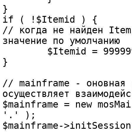
}

if ( !$Itemid ) {

// когда не найден Item
значение по умолчанию

	$Itemid = 99999999;

} 

// mainframe - оновная 
осуществляет взаимодейс
$mainframe = new mosMai
'.' );

$mainframe->initSession(