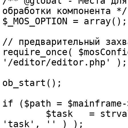
/** @global - Места для
обработки компонента */

$_MOS_OPTION = array();

// предварительный захв
require_once( $mosConfi
'/editor/editor.php' );

ob_start();		 

if ($path = $mainframe-
	$task 	= strval( mosGetParam( $_REQUEST, 
'task', '' ) );
