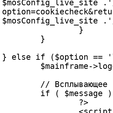
$mosConfig_live_site .'
option=cookiecheck&retu
$mosConfig_live_site .'
		}

	}

} else if ($option == '
	$mainframe->logout();

	// Всплывающее сообщение JS

	if ( $message ) {

		?>

		<script language="javascript" 