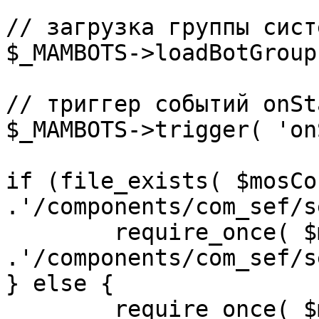
// загрузка группы сист
$_MAMBOTS->loadBotGroup
// триггер событий onSta
$_MAMBOTS->trigger( 'on
if (file_exists( $mosCo
.'/components/com_sef/s
	require_once( $mosConfig_absolute_path 
.'/components/com_sef/s
} else {

	require_once( $mosConfig_absolute_path 