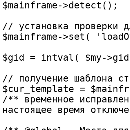
$mainframe->detect();

// установка проверки д
$mainframe->set( 'loadO
$gid = intval( $my->gid 
// получение шаблона ст
$cur_template = $mainfr
/** временное исправлен
настоящее время отключе