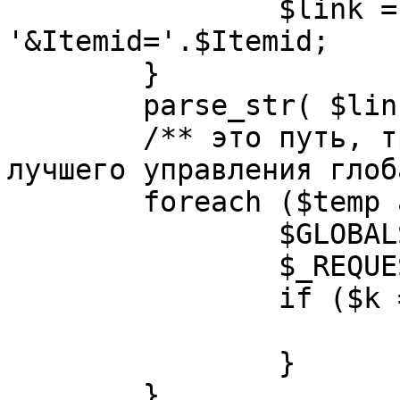
		$link = substr( $link, $pos+1 ). 
'&Itemid='.$Itemid;

	}

	parse_str( $link, $temp );

	/** это путь, требуется переделать для 
лучшего управления глоб
	foreach ($temp as $k=>$v) {

		$GLOBALS[$k] = $v;

		$_REQUEST[$k] = $v;

		if ($k == 'option') {

			$option = $v;
		}

	}
