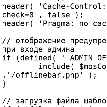
header( 'Cache-Control:
check=0', false );

header( 'Pragma: no-cac
// отображение предупре
при входе админа

if (defined( '_ADMIN_OF
	include( $mosConfig_absolute_path 
.'/offlinebar.php' );

}

// загрузка файла шаблон