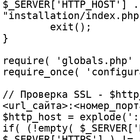
$_SERVER['HTTP_HOST'] .
"installation/index.php"
	exit();

}

require( 'globals.php' )
require_once( 'configur
// Проверка SSL - $http
<url_сайта>:<номер_порт
$http_host = explode(':
if( (!empty( $_SERVER['
$_SERVER['HTTPS'] ) != 