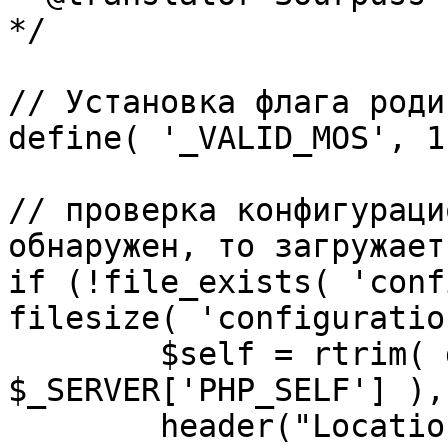
*/

// Установка флага роди
define( '_VALID_MOS', 1 
// проверка конфигураци
обнаружен, то загружает
if (!file_exists( 'conf
filesize( 'configuratio
	$self = rtrim( dirname( 
$_SERVER['PHP_SELF'] ),
	header("Location: http://" . 