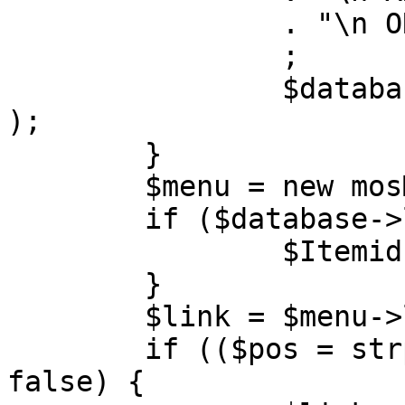
		. "\n ORDER BY parent, ordering"

		;

		$database->setQuery( $query, 0, 1 
);

	}

	$menu = new mosMenu( $database );

	if ($database->loadObject( $menu )) {

		$Itemid = $menu->id;

	}

	$link = $menu->link;

	if (($pos = strpos( $link, '?' )) !== 
false) {
