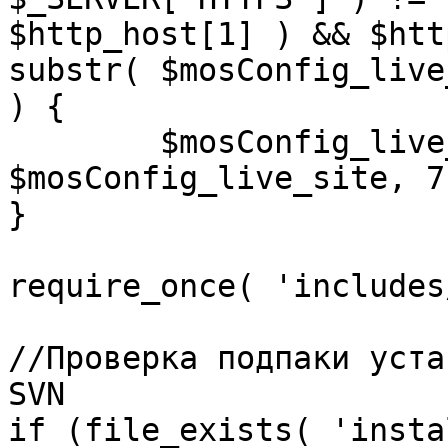
$http_host[1] ) && $htt
substr( $mosConfig_live
) {

	$mosConfig_live_site = 'https://'.substr( 
$mosConfig_live_site, 7 
}

require_once( 'includes
//Проверка подпаки уста
SVN

if (file_exists( 'insta