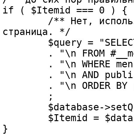
if ( $Itemid === 0 ) {

	/** Нет, используется именно главная 
страница. */

	$query = "SELECT id"

	. "\n FROM #__menu"

	. "\n WHERE menutype = 'mainmenu'"

	. "\n AND published = 1"

	. "\n ORDER BY parent, ordering"

	;

	$database->setQuery( $query, 0, 1 );

	$Itemid = $database->loadResult();

}
