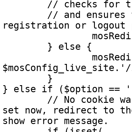
	// checks for the presence of a return url 

	// and ensures that this url is not the 
registration or logout 
		mosRedirect( $return );

	} else {

		mosRedirect( 
$mosConfig_live_site.'/
	}

} else if ($option == '
	// No cookie was set upon login. If it is 
set now, redirect to th
show error message.

	if (isset( 