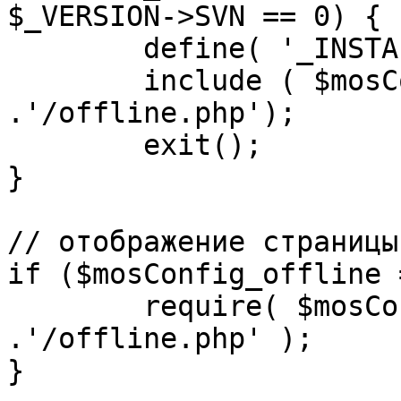
$_VERSION->SVN == 0) {

	define( '_INSTALL_CHECK', 1 );

	include ( $mosConfig_absolute_path 
.'/offline.php');

	exit();

}

// отображение страницы
if ($mosConfig_offline 
	require( $mosConfig_absolute_path 
.'/offline.php' );

}
