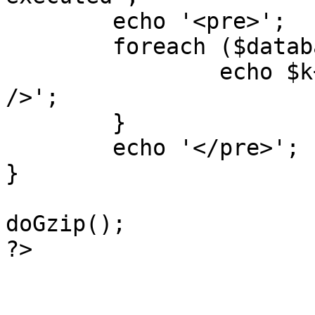
	echo '<pre>';

 	foreach ($database->_log as $k=>$sql) {

 		echo $k+1 . "\n" . $sql . '<hr 
/>';

	}

	echo '</pre>';

}

doGzip();

?>