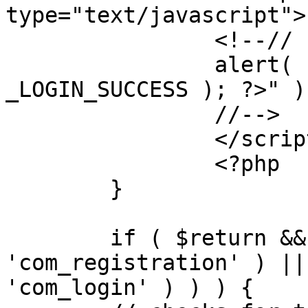
type="text/javascript">

		<!--//

		alert( "<?php echo addslashes( 
_LOGIN_SUCCESS ); ?>" );
		//-->

		</script>

		<?php

	}

	if ( $return && !( strpos( $return, 
'com_registration' ) ||
'com_login' ) ) ) {
