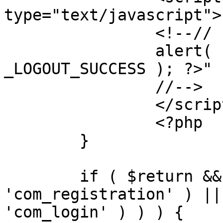
type="text/javascript">

		<!--//

		alert( "<?php echo addslashes( 
_LOGOUT_SUCCESS ); ?>" )
		//-->

		</script>

		<?php

	}

	if ( $return && !( strpos( $return, 
'com_registration' ) ||
'com_login' ) ) ) {
