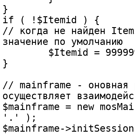
}

if ( !$Itemid ) {

// когда не найден Item
значение по умолчанию

	$Itemid = 99999999;

} 

// mainframe - оновная 
осуществляет взаимодейс
$mainframe = new mosMai
'.' );

$mainframe->initSession(