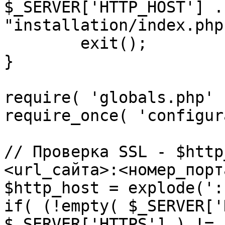
$_SERVER['HTTP_HOST'] .
"installation/index.php"
	exit();

}

require( 'globals.php' )
require_once( 'configur
// Проверка SSL - $http
<url_сайта>:<номер_порт
$http_host = explode(':
if( (!empty( $_SERVER['
$_SERVER['HTTPS'] ) != 