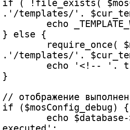
if ( !file_exists( $mos
.'/templates/'. $cur_te
	echo _TEMPLATE_WARN . $cur_template;

} else {

	require_once( $mosConfig_absolute_path 
.'/templates/'. $cur_te
	echo '<!-- '. time() .' -->';

}

// отображение выполнен
if ($mosConfig_debug) {

	echo $database->_ticker . ' queries 
executed';
