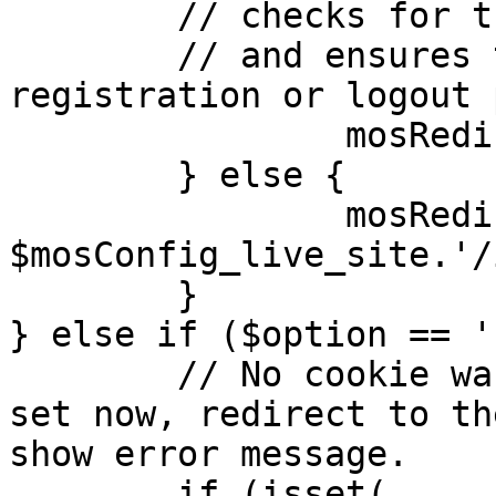
	// checks for the presence of a return url 

	// and ensures that this url is not the 
registration or logout 
		mosRedirect( $return );

	} else {

		mosRedirect( 
$mosConfig_live_site.'/
	}

} else if ($option == '
	// No cookie was set upon login. If it is 
set now, redirect to th
show error message.

	if (isset( 