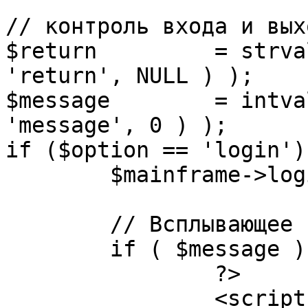
// контроль входа и вых
$return 	= strval( mosGetParam( $_REQUEST, 
'return', NULL ) );

$message 	= intval( mosGetParam( $_POST, 
'message', 0 ) );

if ($option == 'login') 
	$mainframe->login();

	// Всплывающее сообщение JS

	if ( $message ) {

		?>

		<script language="javascript" 