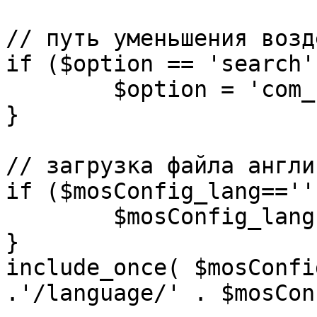
// путь уменьшения возд
if ($option == 'search')
	$option = 'com_search';

}

// загрузка файла англи
if ($mosConfig_lang=='')
	$mosConfig_lang = 'english';

}

include_once( $mosConfi
.'/language/' . $mosCon