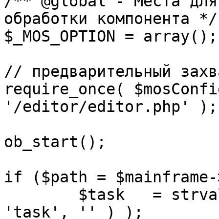
/** @global - Места для
обработки компонента */

$_MOS_OPTION = array();

// предварительный захв
require_once( $mosConfi
'/editor/editor.php' );

ob_start();		 

if ($path = $mainframe-
	$task 	= strval( mosGetParam( $_REQUEST, 
'task', '' ) );
