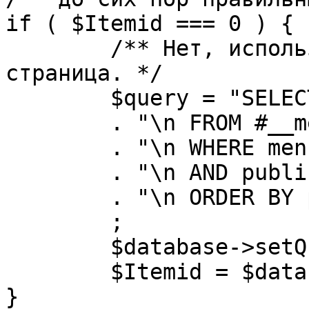
if ( $Itemid === 0 ) {

	/** Нет, используется именно главная 
страница. */

	$query = "SELECT id"

	. "\n FROM #__menu"

	. "\n WHERE menutype = 'mainmenu'"

	. "\n AND published = 1"

	. "\n ORDER BY parent, ordering"

	;

	$database->setQuery( $query, 0, 1 );

	$Itemid = $database->loadResult();

}
