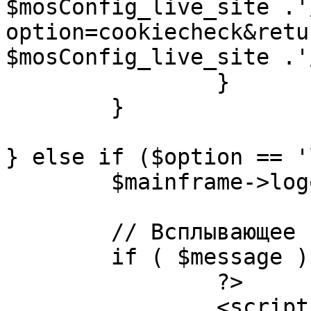
$mosConfig_live_site .'
option=cookiecheck&retu
$mosConfig_live_site .'
		}

	}

} else if ($option == '
	$mainframe->logout();

	// Всплывающее сообщение JS

	if ( $message ) {

		?>

		<script language="javascript" 