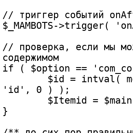
// триггер событий onAf
$_MAMBOTS->trigger( 'on
// проверка, если мы мо
содержимом

if ( $option == 'com_co
	$id = intval( mosGetParam( $_REQUEST, 
'id', 0 ) );

	$Itemid = $mainframe->getItemid( $id );

}

/** до сих пор правильн