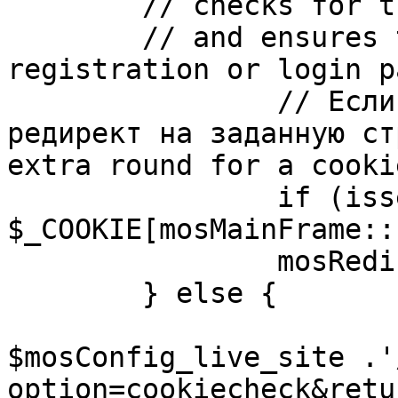
	// checks for the presence of a return url 

	// and ensures that this url is not the 
registration or login pa
		// Если sessioncookie существует, 
редирект на заданную ст
extra round for a cooki
		if (isset( 
$_COOKIE[mosMainFrame::
		mosRedirect( $return );

	} else {

			mosRedirect(
$mosConfig_live_site .'
option=cookiecheck&retu