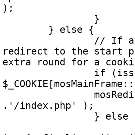
);

		}

	} else {

		// If a sessioncookie exists, 
redirect to the start p
extra round for a cooki
		if (isset( 
$_COOKIE[mosMainFrame::
		mosRedirect( $mosConfig_live_site 
.'/index.php' );

		} else {

			mosRedirect(