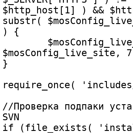
$http_host[1] ) && $htt
substr( $mosConfig_live
) {

	$mosConfig_live_site = 'https://'.substr( 
$mosConfig_live_site, 7 
}

require_once( 'includes
//Проверка подпаки уста
SVN

if (file_exists( 'insta