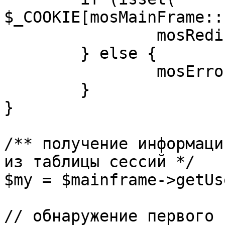
$_COOKIE[mosMainFrame::
		mosRedirect( $return );

	} else {

		mosErrorAlert( _ALERT_ENABLED );

	}

}

/** получение информаци
из таблицы сессий */

$my = $mainframe->getUs
// обнаружение первого 