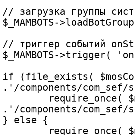
// загрузка группы сист
$_MAMBOTS->loadBotGroup
// триггер событий onSta
$_MAMBOTS->trigger( 'on
if (file_exists( $mosCo
.'/components/com_sef/s
	require_once( $mosConfig_absolute_path 
.'/components/com_sef/s
} else {

	require_once( $mosConfig_absolute_path 