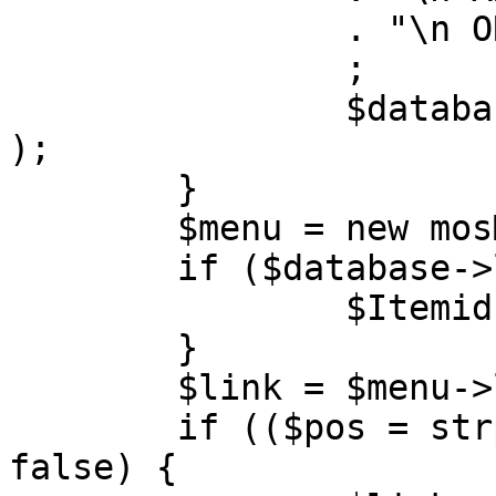
		. "\n ORDER BY parent, ordering"

		;

		$database->setQuery( $query, 0, 1 
);

	}

	$menu = new mosMenu( $database );

	if ($database->loadObject( $menu )) {

		$Itemid = $menu->id;

	}

	$link = $menu->link;

	if (($pos = strpos( $link, '?' )) !== 
false) {
