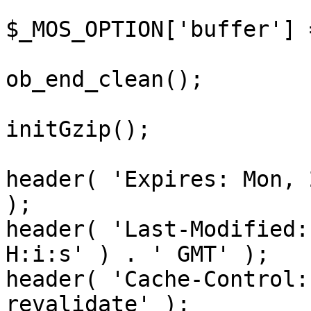
$_MOS_OPTION['buffer'] 
ob_end_clean();

initGzip();

header( 'Expires: Mon, 
);

header( 'Last-Modified:
H:i:s' ) . ' GMT' );

header( 'Cache-Control:
revalidate' );
