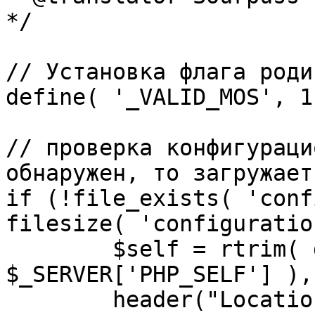
*/

// Установка флага роди
define( '_VALID_MOS', 1 
// проверка конфигураци
обнаружен, то загружает
if (!file_exists( 'conf
filesize( 'configuratio
	$self = rtrim( dirname( 
$_SERVER['PHP_SELF'] ),
	header("Location: http://" . 