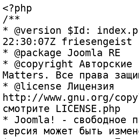
<?php

/**

* @version $Id: index.p
22:30:07Z friesengeist $
* @package Joomla RE

* @copyright Авторские 
Matters. Все права защи
* @license Лицензия 
http://www.gnu.org/copy
смотрите LICENSE.php

* Joomla! - свободное п
версия может быть измене