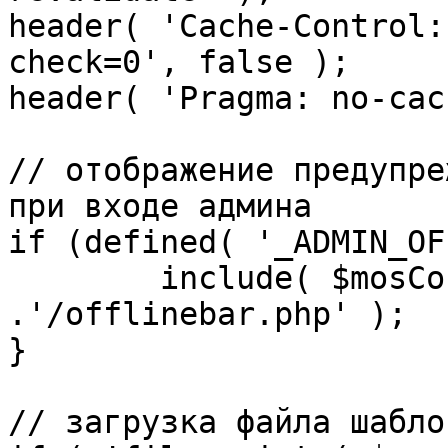
header( 'Cache-Control:
check=0', false );

header( 'Pragma: no-cac
// отображение предупре
при входе админа

if (defined( '_ADMIN_OF
	include( $mosConfig_absolute_path 
.'/offlinebar.php' );

}

// загрузка файла шаблон