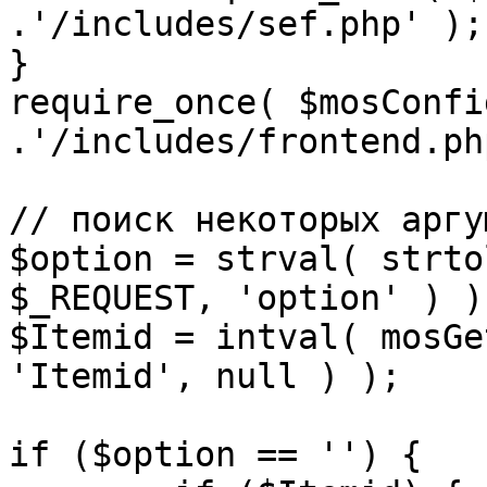
.'/includes/sef.php' );

}

require_once( $mosConfi
.'/includes/frontend.ph
// поиск некоторых аргу
$option = strval( strto
$_REQUEST, 'option' ) ) 
$Itemid = intval( mosGe
'Itemid', null ) );

if ($option == '') {
