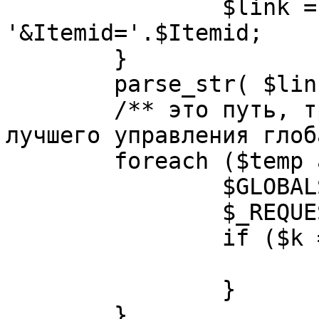
		$link = substr( $link, $pos+1 ). 
'&Itemid='.$Itemid;

	}

	parse_str( $link, $temp );

	/** это путь, требуется переделать для 
лучшего управления глоб
	foreach ($temp as $k=>$v) {

		$GLOBALS[$k] = $v;

		$_REQUEST[$k] = $v;

		if ($k == 'option') {

			$option = $v;
		}

	}
