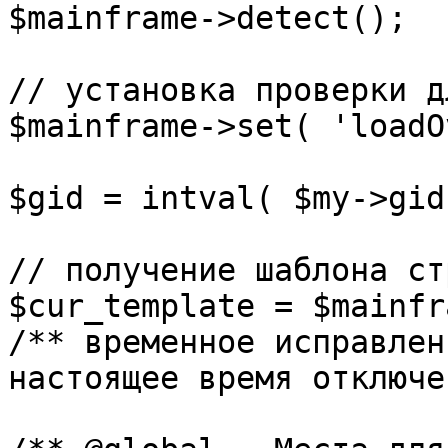
$mainframe->detect();

// установка проверки д
$mainframe->set( 'loadO
$gid = intval( $my->gid 
// получение шаблона ст
$cur_template = $mainfr
/** временное исправлен
настоящее время отключе