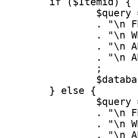
	if ($Itemid) {

		$query = "SELECT id, link"

		. "\n FROM #__menu"

		. "\n WHERE menutype = 'mainmenu'"

		. "\n AND id = " . (int) $Itemid

		. "\n AND published = 1"

		;

		$database->setQuery( $query );

	} else {

		$query = "SELECT id, link"

		. "\n FROM #__menu"

		. "\n WHERE menutype = 'mainmenu'"

		. "\n AND published = 1"
