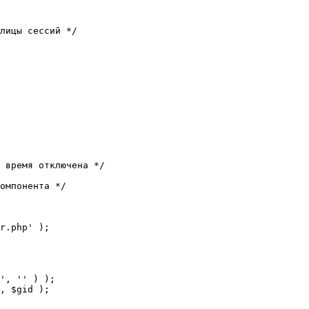
лицы сессий */

 время отключена */

омпонента */

r.php' );
