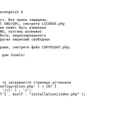
esengeist $

rs. Все права защищены.

l GNU/GPL, смотрите LICENSE.php

ия может быть изменена

NU, поэтому возможно

боты, лицензированного

ругих лицензий свободных 

раве, смотрите файл COPYRIGHT.php.

 дом Joomla!

 то загружается страница установки

onfiguration.php' ) < 10) {
