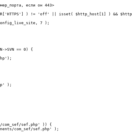
мер_порта, если он 443>

R['HTTPS'] ) != 'off' || isset( $http_host[1] ) && $http
N->SVN == 0) {

/com_sef/sef.php' )) {
