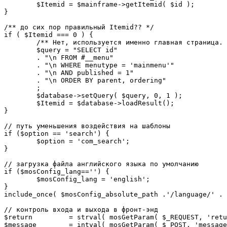
	$Itemid = $mainframe->getItemid( $id );

}

/** до сих пор правильный Itemid?? */

if ( $Itemid === 0 ) {

	/** Нет, используется именно главная страница. */

	$query = "SELECT id"

	. "\n FROM #__menu"

	. "\n WHERE menutype = 'mainmenu'"

	. "\n AND published = 1"

	. "\n ORDER BY parent, ordering"

	;

	$database->setQuery( $query, 0, 1 );

	$Itemid = $database->loadResult();

}

// путь уменьшения воздействия на шаблоны

if ($option == 'search') {

	$option = 'com_search';

}

// загрузка файла английского языка по умолчанию

if ($mosConfig_lang=='') {

	$mosConfig_lang = 'english';

}

include_once( $mosConfig_absolute_path .'/language/' . 
// контроль входа и выхода в фронт-энд 

$return 	= strval( mosGetParam( $_REQUEST, 'return', NULL ) );

$message 	= intval( mosGetParam( $_POST, 'message', 0 ) );
