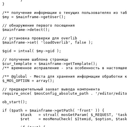
}

/** получение информации о текущих пользователях из таб
$my = $mainframe->getUser();

// обнаружение первого посещения

$mainframe->detect();

// установка проверки для overlib

$mainframe->set( 'loadOverlib', false );

$gid = intval( $my->gid );

// получение шаблона страницы

$cur_template = $mainframe->getTemplate();

/** временное исправление - эта особенность в настоящее
/** @global - Места для хранения информации обработки к
$_MOS_OPTION = array();

// предварительный захват вывода компонента

require_once( $mosConfig_absolute_path . '/editor/edito
ob_start();		 

if ($path = $mainframe->getPath( 'front' )) {

	$task 	= strval( mosGetParam( $_REQUEST, 'task', '' ) );

	$ret 	= mosMenuCheck( $Itemid, $option, $task, $gid );
