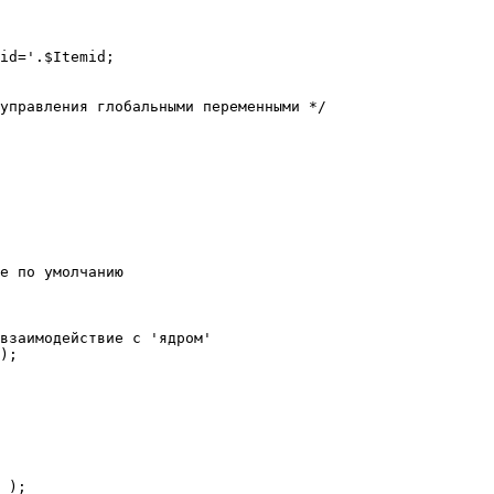
е по умолчанию

взаимодействие с 'ядром'

);
