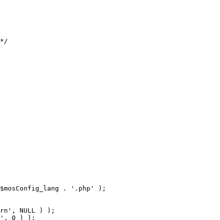
$mosConfig_lang . '.php' );
