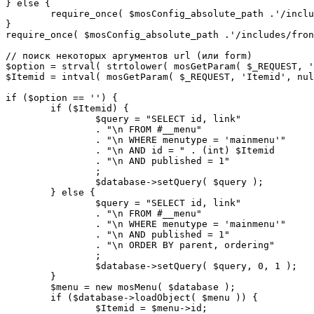
} else {

	require_once( $mosConfig_absolute_path .'/includes/sef.php' );

}

require_once( $mosConfig_absolute_path .'/includes/fron
// поиск некоторых аргументов url (или form)

$option = strval( strtolower( mosGetParam( $_REQUEST, '
$Itemid = intval( mosGetParam( $_REQUEST, 'Itemid', nul
if ($option == '') {

	if ($Itemid) {

		$query = "SELECT id, link"

		. "\n FROM #__menu"

		. "\n WHERE menutype = 'mainmenu'"

		. "\n AND id = " . (int) $Itemid

		. "\n AND published = 1"

		;

		$database->setQuery( $query );

	} else {

		$query = "SELECT id, link"

		. "\n FROM #__menu"

		. "\n WHERE menutype = 'mainmenu'"

		. "\n AND published = 1"

		. "\n ORDER BY parent, ordering"

		;

		$database->setQuery( $query, 0, 1 );

	}

	$menu = new mosMenu( $database );

	if ($database->loadObject( $menu )) {

		$Itemid = $menu->id;
