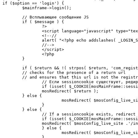
if ($option == 'login') {

	$mainframe->login();

	// Всплывающее сообщение JS

	if ( $message ) {

		?>

		<script language="javascript" type="text/javascript">

		<!--//

		alert( "<?php echo addslashes( _LOGIN_SUCCESS ); ?>" );

		//-->

		</script>

		<?php

	}

	if ( $return && !( strpos( $return, 'com_registration' ) || strpos( $return, 'com_login' ) ) ) {

	// checks for the presence of a return url 

	// and ensures that this url is not the registration or login pages

		// Если sessioncookie существует, редирект на заданную страницу. Otherwise, take an extra round for a cookiecheck

		if (isset( $_COOKIE[mosMainFrame::sessionCookieName()] )) {

		mosRedirect( $return );

	} else {

			mosRedirect( $mosConfig_live_site .'/index.php?option=cookiecheck&return=' . urlencode( $return ) );

		}

	} else {

		// If a sessioncookie exists, redirect to the start page. Otherwise, take an extra round for a cookiecheck

		if (isset( $_COOKIE[mosMainFrame::sessionCookieName()] )) {

		mosRedirect( $mosConfig_live_site .'/index.php' );

		} else {

			mosRedirect( $mosConfig_live_site .'/index.php?option=cookiecheck&return=' . urlencode( $mosConfig_live_site .'/index.php' ) );

		}
