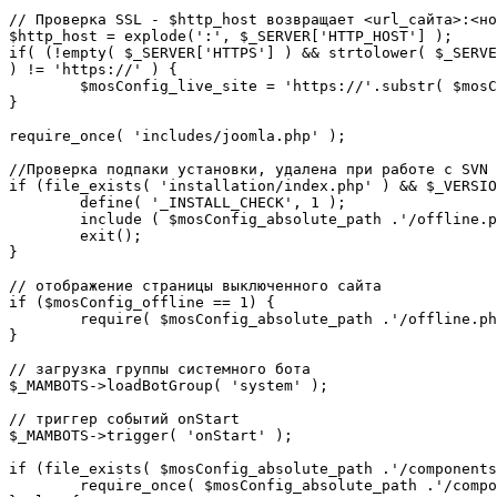
// Проверка SSL - $http_host возвращает <url_сайта>:<но
$http_host = explode(':', $_SERVER['HTTP_HOST'] );

if( (!empty( $_SERVER['HTTPS'] ) && strtolower( $_SERVE
) != 'https://' ) {

	$mosConfig_live_site = 'https://'.substr( $mosConfig_live_site, 7 );

}

require_once( 'includes/joomla.php' );

//Проверка подпаки установки, удалена при работе с SVN

if (file_exists( 'installation/index.php' ) && $_VERSIO
	define( '_INSTALL_CHECK', 1 );

	include ( $mosConfig_absolute_path .'/offline.php');

	exit();

}

// отображение страницы выключенного сайта

if ($mosConfig_offline == 1) {

	require( $mosConfig_absolute_path .'/offline.php' );

}

// загрузка группы системного бота

$_MAMBOTS->loadBotGroup( 'system' );

// триггер событий onStart

$_MAMBOTS->trigger( 'onStart' );

if (file_exists( $mosConfig_absolute_path .'/components
	require_once( $mosConfig_absolute_path .'/components/com_sef/sef.php' );
