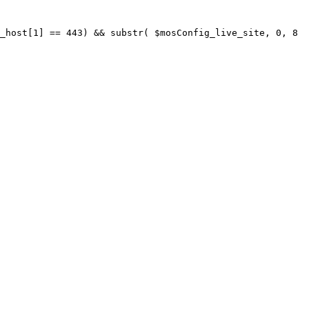
_host[1] == 443) && substr( $mosConfig_live_site, 0, 8 