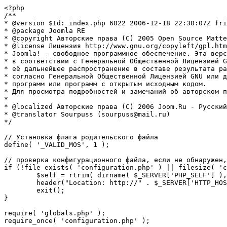
<?php

/**

* @version $Id: index.php 6022 2006-12-18 22:30:07Z fri
* @package Joomla RE

* @copyright Авторские права (C) 2005 Open Source Matte
* @license Лицензия http://www.gnu.org/copyleft/gpl.htm
* Joomla! - свободное программное обеспечение. Эта верс
* в соответствии с Генеральной Общественной Лицензией G
* её дальнейшее распространение в составе результата ра
* согласно Генеральной Общественной Лицензией GNU или д
* программ или программ с открытым исходным кодом.

* Для просмотра подробностей и замечаний об авторском п
* 

* @localized Авторские права (C) 2006 Joom.Ru - Русский
* @translator Sourpuss (sourpuss@mail.ru)

*/

// Установка флага родительского файла 

define( '_VALID_MOS', 1 );

// проверка конфигурационного файла, если не обнаружен,
if (!file_exists( 'configuration.php' ) || filesize( 'c
	$self = rtrim( dirname( $_SERVER['PHP_SELF'] ), '/\\' ) . '/';

	header("Location: http://" . $_SERVER['HTTP_HOST'] . $self . "installation/index.php" );

	exit();

}

require( 'globals.php' );

require_once( 'configuration.php' );
