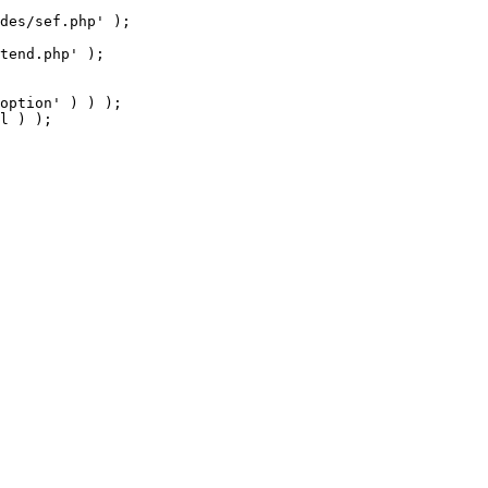
tend.php' );

option' ) ) );

l ) );
