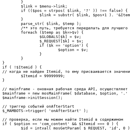
	}

	$link = $menu->link;

	if (($pos = strpos( $link, '?' )) !== false) {

		$link = substr( $link, $pos+1 ). '&Itemid='.$Itemid;

	}

	parse_str( $link, $temp );

	/** это путь, требуется переделать для лучшего управления глобальными переменными */

	foreach ($temp as $k=>$v) {

		$GLOBALS[$k] = $v;

		$_REQUEST[$k] = $v;

		if ($k == 'option') {

			$option = $v;

		}

	}

}

if ( !$Itemid ) {

// когда не найден Itemid, то ему присваивается значени
	$Itemid = 99999999;

} 

// mainframe - оновная рабочая среда API, осуществляет 
$mainframe = new mosMainFrame( $database, $option, '.' 
$mainframe->initSession();

// триггер событий onAfterStart

$_MAMBOTS->trigger( 'onAfterStart' );

// проверка, если мы можем найти Itemid в содержимом

if ( $option == 'com_content' && $Itemid === 0 ) {

	$id = intval( mosGetParam( $_REQUEST, 'id', 0 ) );
