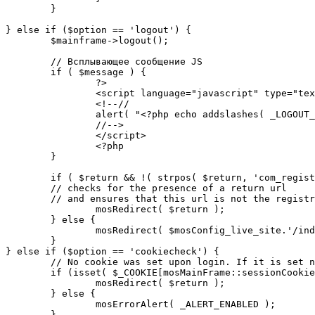
	}

} else if ($option == 'logout') {

	$mainframe->logout();

	// Всплывающее сообщение JS

	if ( $message ) {

		?>

		<script language="javascript" type="text/javascript">

		<!--//

		alert( "<?php echo addslashes( _LOGOUT_SUCCESS ); ?>" );

		//-->

		</script>

		<?php

	}

	if ( $return && !( strpos( $return, 'com_registration' ) || strpos( $return, 'com_login' ) ) ) {

	// checks for the presence of a return url 

	// and ensures that this url is not the registration or logout pages

		mosRedirect( $return );

	} else {

		mosRedirect( $mosConfig_live_site.'/index.php' );

	}

} else if ($option == 'cookiecheck') {

	// No cookie was set upon login. If it is set now, redirect to the given page. Otherwise, show error message.

	if (isset( $_COOKIE[mosMainFrame::sessionCookieName()] )) {

		mosRedirect( $return );

	} else {

		mosErrorAlert( _ALERT_ENABLED );

	}
