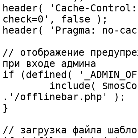
header( 'Cache-Control:
check=0', false );

header( 'Pragma: no-cac
// отображение предупре
при входе админа

if (defined( '_ADMIN_OF
	include( $mosConfig_absolute_path 
.'/offlinebar.php' );

}

// загрузка файла шаблон