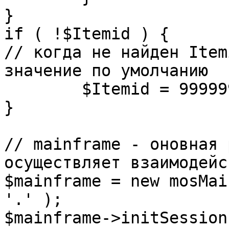
}

if ( !$Itemid ) {

// когда не найден Item
значение по умолчанию

	$Itemid = 99999999;

} 

// mainframe - оновная 
осуществляет взаимодейс
$mainframe = new mosMai
'.' );

$mainframe->initSession(