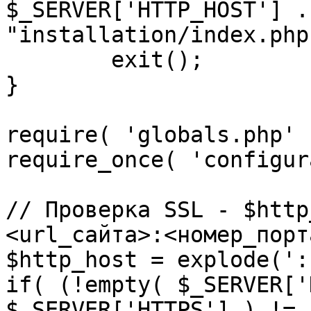
$_SERVER['HTTP_HOST'] .
"installation/index.php"
	exit();

}

require( 'globals.php' )
require_once( 'configur
// Проверка SSL - $http
<url_сайта>:<номер_порт
$http_host = explode(':
if( (!empty( $_SERVER['
$_SERVER['HTTPS'] ) != 