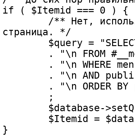
if ( $Itemid === 0 ) {

	/** Нет, используется именно главная 
страница. */

	$query = "SELECT id"

	. "\n FROM #__menu"

	. "\n WHERE menutype = 'mainmenu'"

	. "\n AND published = 1"

	. "\n ORDER BY parent, ordering"

	;

	$database->setQuery( $query, 0, 1 );

	$Itemid = $database->loadResult();

}
