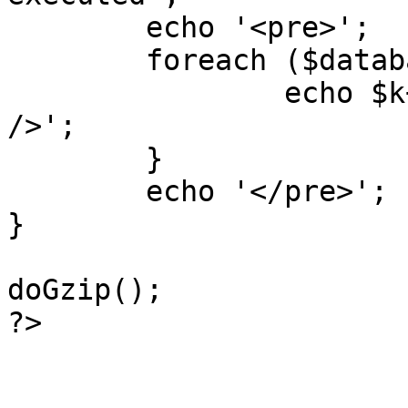
	echo '<pre>';

 	foreach ($database->_log as $k=>$sql) {

 		echo $k+1 . "\n" . $sql . '<hr 
/>';

	}

	echo '</pre>';

}

doGzip();

?>