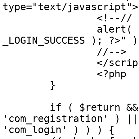
type="text/javascript">

		<!--//

		alert( "<?php echo addslashes( 
_LOGIN_SUCCESS ); ?>" );
		//-->

		</script>

		<?php

	}

	if ( $return && !( strpos( $return, 
'com_registration' ) ||
'com_login' ) ) ) {
