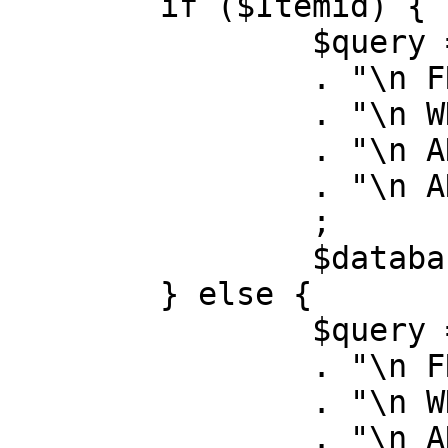
	if ($Itemid) {

		$query = "SELECT id, link"

		. "\n FROM #__menu"

		. "\n WHERE menutype = 'mainmenu'"

		. "\n AND id = " . (int) $Itemid

		. "\n AND published = 1"

		;

		$database->setQuery( $query );

	} else {

		$query = "SELECT id, link"

		. "\n FROM #__menu"

		. "\n WHERE menutype = 'mainmenu'"

		. "\n AND published = 1"
