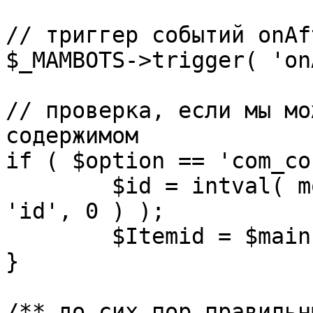
// триггер событий onAf
$_MAMBOTS->trigger( 'on
// проверка, если мы мо
содержимом

if ( $option == 'com_co
	$id = intval( mosGetParam( $_REQUEST, 
'id', 0 ) );

	$Itemid = $mainframe->getItemid( $id );

}

/** до сих пор правильн