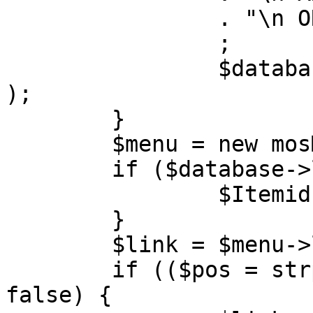
		. "\n ORDER BY parent, ordering"

		;

		$database->setQuery( $query, 0, 1 
);

	}

	$menu = new mosMenu( $database );

	if ($database->loadObject( $menu )) {

		$Itemid = $menu->id;

	}

	$link = $menu->link;

	if (($pos = strpos( $link, '?' )) !== 
false) {
