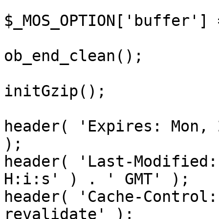
$_MOS_OPTION['buffer'] 
ob_end_clean();

initGzip();

header( 'Expires: Mon, 
);

header( 'Last-Modified:
H:i:s' ) . ' GMT' );

header( 'Cache-Control:
revalidate' );
