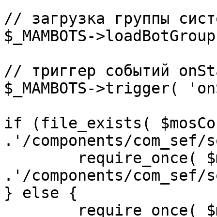
// загрузка группы сист
$_MAMBOTS->loadBotGroup
// триггер событий onSta
$_MAMBOTS->trigger( 'on
if (file_exists( $mosCo
.'/components/com_sef/s
	require_once( $mosConfig_absolute_path 
.'/components/com_sef/s
} else {

	require_once( $mosConfig_absolute_path 