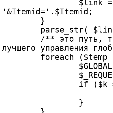
		$link = substr( $link, $pos+1 ). 
'&Itemid='.$Itemid;

	}

	parse_str( $link, $temp );

	/** это путь, требуется переделать для 
лучшего управления глоб
	foreach ($temp as $k=>$v) {

		$GLOBALS[$k] = $v;

		$_REQUEST[$k] = $v;

		if ($k == 'option') {

			$option = $v;
		}

	}
