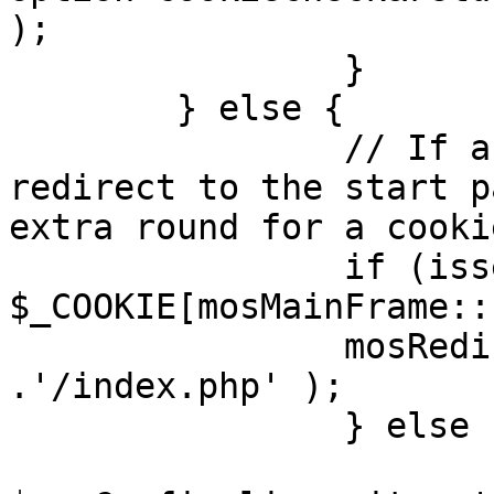
);

		}

	} else {

		// If a sessioncookie exists, 
redirect to the start p
extra round for a cooki
		if (isset( 
$_COOKIE[mosMainFrame::
		mosRedirect( $mosConfig_live_site 
.'/index.php' );

		} else {

			mosRedirect(