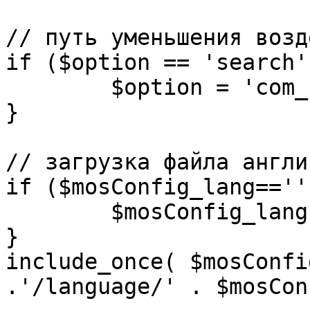
// путь уменьшения возд
if ($option == 'search')
	$option = 'com_search';

}

// загрузка файла англи
if ($mosConfig_lang=='')
	$mosConfig_lang = 'english';

}

include_once( $mosConfi
.'/language/' . $mosCon