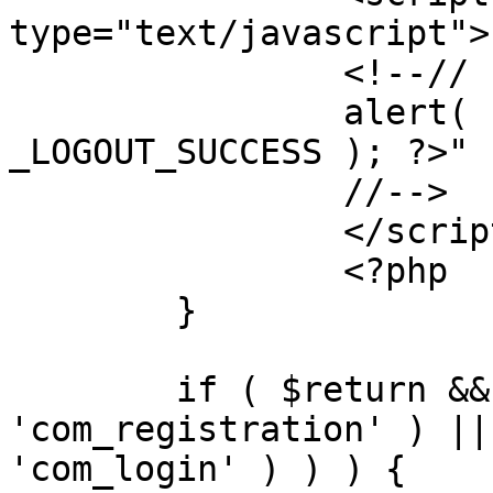
type="text/javascript">

		<!--//

		alert( "<?php echo addslashes( 
_LOGOUT_SUCCESS ); ?>" )
		//-->

		</script>

		<?php

	}

	if ( $return && !( strpos( $return, 
'com_registration' ) ||
'com_login' ) ) ) {
