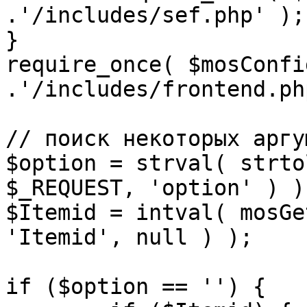
.'/includes/sef.php' );

}

require_once( $mosConfi
.'/includes/frontend.ph
// поиск некоторых аргу
$option = strval( strto
$_REQUEST, 'option' ) ) 
$Itemid = intval( mosGe
'Itemid', null ) );

if ($option == '') {
