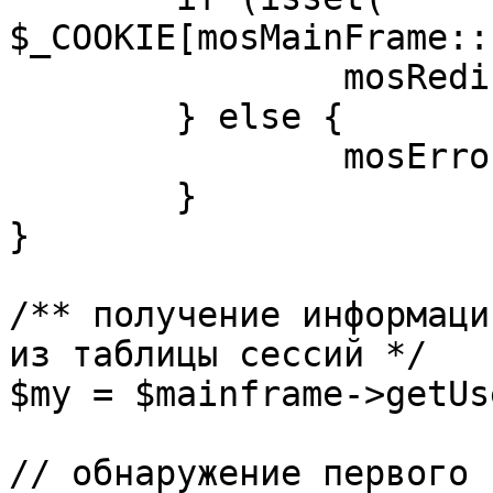
$_COOKIE[mosMainFrame::
		mosRedirect( $return );

	} else {

		mosErrorAlert( _ALERT_ENABLED );

	}

}

/** получение информаци
из таблицы сессий */

$my = $mainframe->getUs
// обнаружение первого 