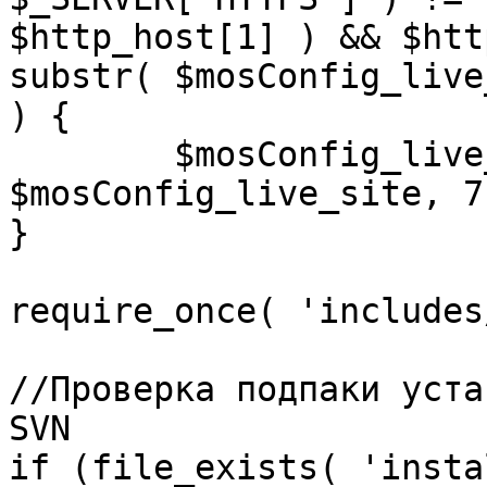
$http_host[1] ) && $htt
substr( $mosConfig_live
) {

	$mosConfig_live_site = 'https://'.substr( 
$mosConfig_live_site, 7 
}

require_once( 'includes
//Проверка подпаки уста
SVN

if (file_exists( 'insta