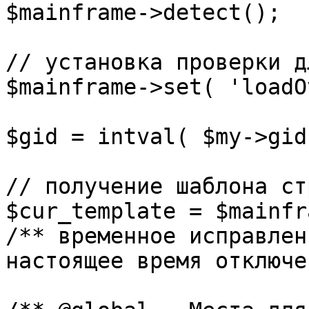
$mainframe->detect();

// установка проверки д
$mainframe->set( 'loadO
$gid = intval( $my->gid 
// получение шаблона ст
$cur_template = $mainfr
/** временное исправлен
настоящее время отключе