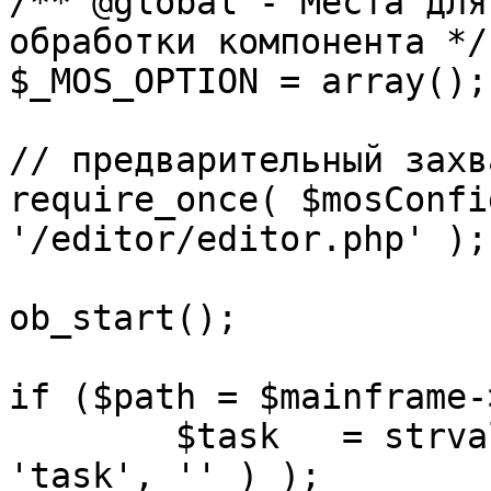
/** @global - Места для
обработки компонента */

$_MOS_OPTION = array();

// предварительный захв
require_once( $mosConfi
'/editor/editor.php' );

ob_start();		 

if ($path = $mainframe-
	$task 	= strval( mosGetParam( $_REQUEST, 
'task', '' ) );
