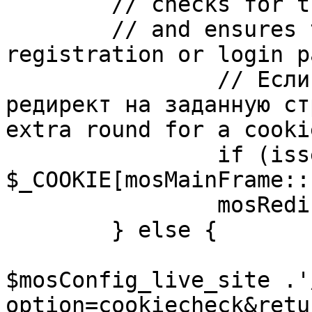
	// checks for the presence of a return url 

	// and ensures that this url is not the 
registration or login pa
		// Если sessioncookie существует, 
редирект на заданную ст
extra round for a cooki
		if (isset( 
$_COOKIE[mosMainFrame::
		mosRedirect( $return );

	} else {

			mosRedirect(
$mosConfig_live_site .'
option=cookiecheck&retu