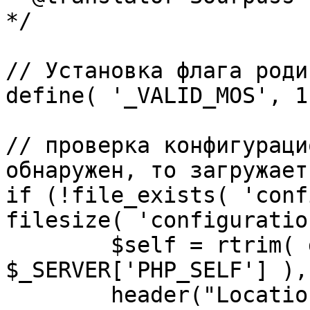
*/

// Установка флага роди
define( '_VALID_MOS', 1 
// проверка конфигураци
обнаружен, то загружает
if (!file_exists( 'conf
filesize( 'configuratio
	$self = rtrim( dirname( 
$_SERVER['PHP_SELF'] ),
	header("Location: http://" . 