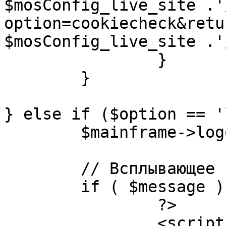
$mosConfig_live_site .'
option=cookiecheck&retu
$mosConfig_live_site .'
		}

	}

} else if ($option == '
	$mainframe->logout();

	// Всплывающее сообщение JS

	if ( $message ) {

		?>

		<script language="javascript" 