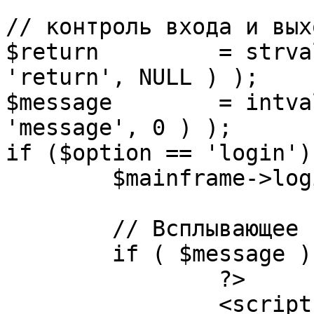
// контроль входа и вых
$return 	= strval( mosGetParam( $_REQUEST, 
'return', NULL ) );

$message 	= intval( mosGetParam( $_POST, 
'message', 0 ) );

if ($option == 'login') 
	$mainframe->login();

	// Всплывающее сообщение JS

	if ( $message ) {

		?>

		<script language="javascript" 