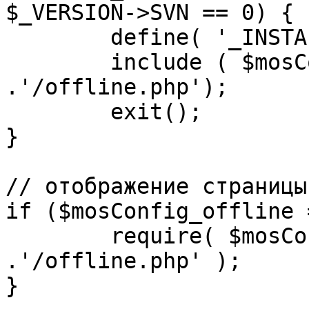
$_VERSION->SVN == 0) {

	define( '_INSTALL_CHECK', 1 );

	include ( $mosConfig_absolute_path 
.'/offline.php');

	exit();

}

// отображение страницы
if ($mosConfig_offline 
	require( $mosConfig_absolute_path 
.'/offline.php' );

}
