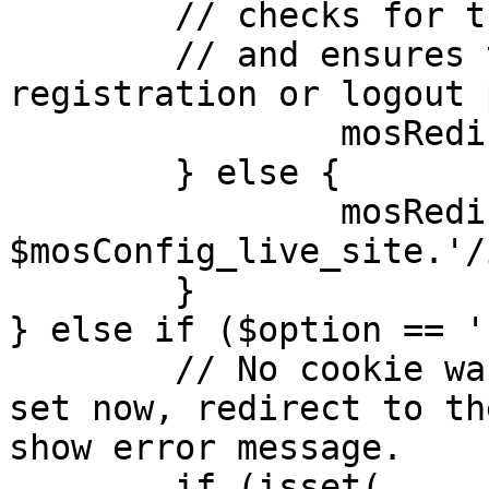
	// checks for the presence of a return url 

	// and ensures that this url is not the 
registration or logout 
		mosRedirect( $return );

	} else {

		mosRedirect( 
$mosConfig_live_site.'/
	}

} else if ($option == '
	// No cookie was set upon login. If it is 
set now, redirect to th
show error message.

	if (isset( 