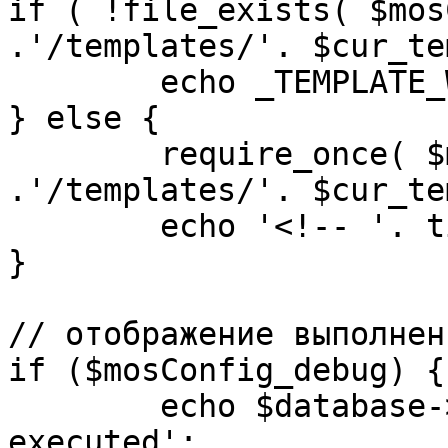
if ( !file_exists( $mos
.'/templates/'. $cur_te
	echo _TEMPLATE_WARN . $cur_template;

} else {

	require_once( $mosConfig_absolute_path 
.'/templates/'. $cur_te
	echo '<!-- '. time() .' -->';

}

// отображение выполнен
if ($mosConfig_debug) {

	echo $database->_ticker . ' queries 
executed';
