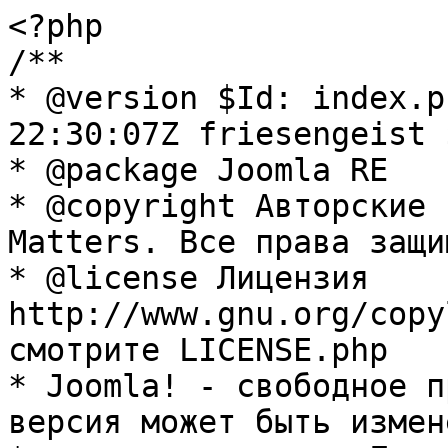
<?php

/**

* @version $Id: index.p
22:30:07Z friesengeist $
* @package Joomla RE

* @copyright Авторские 
Matters. Все права защи
* @license Лицензия 
http://www.gnu.org/copy
смотрите LICENSE.php

* Joomla! - свободное п
версия может быть измене