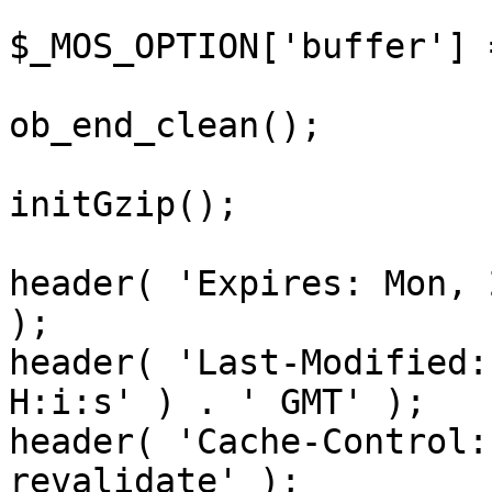
$_MOS_OPTION['buffer'] 
ob_end_clean();

initGzip();

header( 'Expires: Mon, 
);

header( 'Last-Modified:
H:i:s' ) . ' GMT' );

header( 'Cache-Control:
revalidate' );
