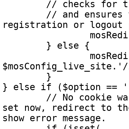
	// checks for the presence of a return url 

	// and ensures that this url is not the 
registration or logout 
		mosRedirect( $return );

	} else {

		mosRedirect( 
$mosConfig_live_site.'/
	}

} else if ($option == '
	// No cookie was set upon login. If it is 
set now, redirect to th
show error message.

	if (isset( 