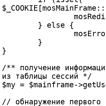
$_COOKIE[mosMainFrame::
		mosRedirect( $return );

	} else {

		mosErrorAlert( _ALERT_ENABLED );

	}

}

/** получение информаци
из таблицы сессий */

$my = $mainframe->getUs
// обнаружение первого 