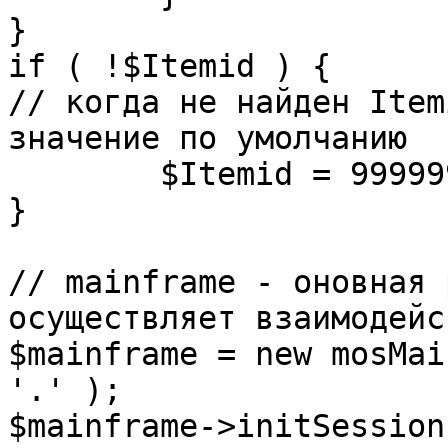
}

if ( !$Itemid ) {

// когда не найден Item
значение по умолчанию

	$Itemid = 99999999;

} 

// mainframe - оновная 
осуществляет взаимодейс
$mainframe = new mosMai
'.' );

$mainframe->initSession(