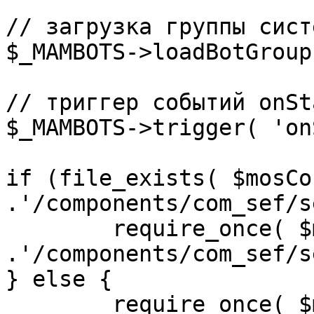
// загрузка группы сист
$_MAMBOTS->loadBotGroup
// триггер событий onSta
$_MAMBOTS->trigger( 'on
if (file_exists( $mosCo
.'/components/com_sef/s
	require_once( $mosConfig_absolute_path 
.'/components/com_sef/s
} else {

	require_once( $mosConfig_absolute_path 