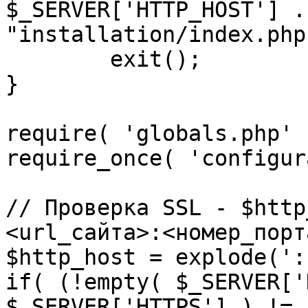
$_SERVER['HTTP_HOST'] .
"installation/index.php"
	exit();

}

require( 'globals.php' )
require_once( 'configur
// Проверка SSL - $http
<url_сайта>:<номер_порт
$http_host = explode(':
if( (!empty( $_SERVER['
$_SERVER['HTTPS'] ) != 