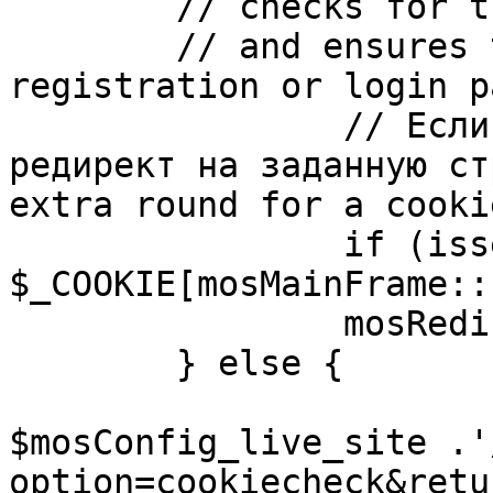
	// checks for the presence of a return url 

	// and ensures that this url is not the 
registration or login pa
		// Если sessioncookie существует, 
редирект на заданную ст
extra round for a cooki
		if (isset( 
$_COOKIE[mosMainFrame::
		mosRedirect( $return );

	} else {

			mosRedirect(
$mosConfig_live_site .'
option=cookiecheck&retu