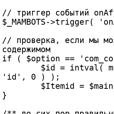
// триггер событий onAf
$_MAMBOTS->trigger( 'on
// проверка, если мы мо
содержимом

if ( $option == 'com_co
	$id = intval( mosGetParam( $_REQUEST, 
'id', 0 ) );

	$Itemid = $mainframe->getItemid( $id );

}

/** до сих пор правильн