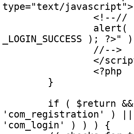
type="text/javascript">

		<!--//

		alert( "<?php echo addslashes( 
_LOGIN_SUCCESS ); ?>" );
		//-->

		</script>

		<?php

	}

	if ( $return && !( strpos( $return, 
'com_registration' ) ||
'com_login' ) ) ) {
