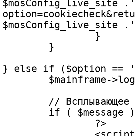
$mosConfig_live_site .'
option=cookiecheck&retu
$mosConfig_live_site .'
		}

	}

} else if ($option == '
	$mainframe->logout();

	// Всплывающее сообщение JS

	if ( $message ) {

		?>

		<script language="javascript" 