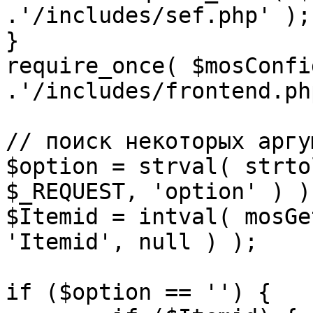
.'/includes/sef.php' );

}

require_once( $mosConfi
.'/includes/frontend.ph
// поиск некоторых аргу
$option = strval( strto
$_REQUEST, 'option' ) ) 
$Itemid = intval( mosGe
'Itemid', null ) );

if ($option == '') {
