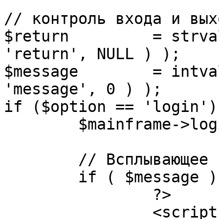
// контроль входа и вых
$return 	= strval( mosGetParam( $_REQUEST, 
'return', NULL ) );

$message 	= intval( mosGetParam( $_POST, 
'message', 0 ) );

if ($option == 'login') 
	$mainframe->login();

	// Всплывающее сообщение JS

	if ( $message ) {

		?>

		<script language="javascript" 