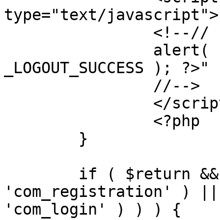
type="text/javascript">

		<!--//

		alert( "<?php echo addslashes( 
_LOGOUT_SUCCESS ); ?>" )
		//-->

		</script>

		<?php

	}

	if ( $return && !( strpos( $return, 
'com_registration' ) ||
'com_login' ) ) ) {
