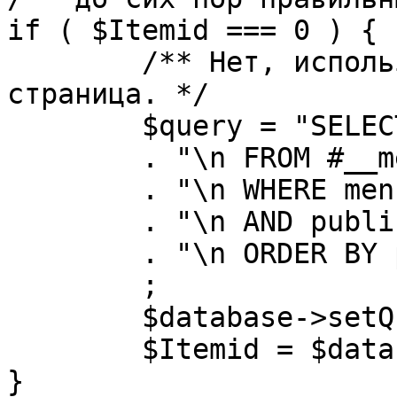
if ( $Itemid === 0 ) {

	/** Нет, используется именно главная 
страница. */

	$query = "SELECT id"

	. "\n FROM #__menu"

	. "\n WHERE menutype = 'mainmenu'"

	. "\n AND published = 1"

	. "\n ORDER BY parent, ordering"

	;

	$database->setQuery( $query, 0, 1 );

	$Itemid = $database->loadResult();

}
