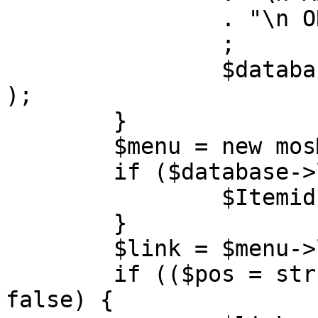
		. "\n ORDER BY parent, ordering"

		;

		$database->setQuery( $query, 0, 1 
);

	}

	$menu = new mosMenu( $database );

	if ($database->loadObject( $menu )) {

		$Itemid = $menu->id;

	}

	$link = $menu->link;

	if (($pos = strpos( $link, '?' )) !== 
false) {
