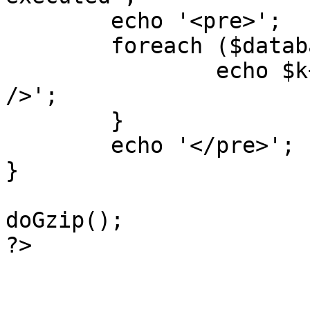
	echo '<pre>';

 	foreach ($database->_log as $k=>$sql) {

 		echo $k+1 . "\n" . $sql . '<hr 
/>';

	}

	echo '</pre>';

}

doGzip();

?>