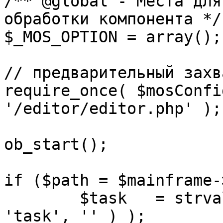
/** @global - Места для
обработки компонента */

$_MOS_OPTION = array();

// предварительный захв
require_once( $mosConfi
'/editor/editor.php' );

ob_start();		 

if ($path = $mainframe-
	$task 	= strval( mosGetParam( $_REQUEST, 
'task', '' ) );
