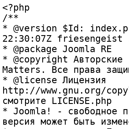
<?php

/**

* @version $Id: index.p
22:30:07Z friesengeist $
* @package Joomla RE

* @copyright Авторские 
Matters. Все права защи
* @license Лицензия 
http://www.gnu.org/copy
смотрите LICENSE.php

* Joomla! - свободное п
версия может быть измене