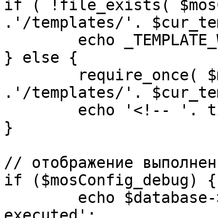
if ( !file_exists( $mos
.'/templates/'. $cur_te
	echo _TEMPLATE_WARN . $cur_template;

} else {

	require_once( $mosConfig_absolute_path 
.'/templates/'. $cur_te
	echo '<!-- '. time() .' -->';

}

// отображение выполнен
if ($mosConfig_debug) {

	echo $database->_ticker . ' queries 
executed';
