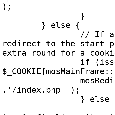
);

		}

	} else {

		// If a sessioncookie exists, 
redirect to the start p
extra round for a cooki
		if (isset( 
$_COOKIE[mosMainFrame::
		mosRedirect( $mosConfig_live_site 
.'/index.php' );

		} else {

			mosRedirect(