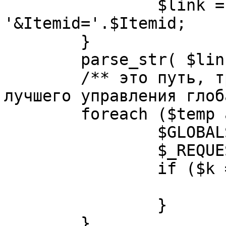
		$link = substr( $link, $pos+1 ). 
'&Itemid='.$Itemid;

	}

	parse_str( $link, $temp );

	/** это путь, требуется переделать для 
лучшего управления глоб
	foreach ($temp as $k=>$v) {

		$GLOBALS[$k] = $v;

		$_REQUEST[$k] = $v;

		if ($k == 'option') {

			$option = $v;
		}

	}
