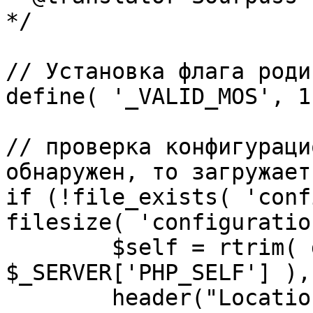
*/

// Установка флага роди
define( '_VALID_MOS', 1 
// проверка конфигураци
обнаружен, то загружает
if (!file_exists( 'conf
filesize( 'configuratio
	$self = rtrim( dirname( 
$_SERVER['PHP_SELF'] ),
	header("Location: http://" . 