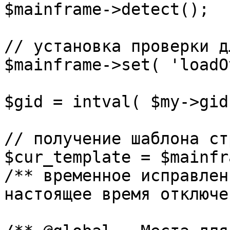
$mainframe->detect();

// установка проверки д
$mainframe->set( 'loadO
$gid = intval( $my->gid 
// получение шаблона ст
$cur_template = $mainfr
/** временное исправлен
настоящее время отключе