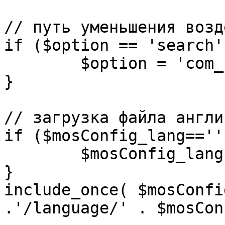
// путь уменьшения возд
if ($option == 'search')
	$option = 'com_search';

}

// загрузка файла англи
if ($mosConfig_lang=='')
	$mosConfig_lang = 'english';

}

include_once( $mosConfi
.'/language/' . $mosCon