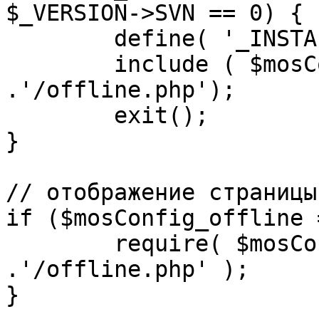
$_VERSION->SVN == 0) {

	define( '_INSTALL_CHECK', 1 );

	include ( $mosConfig_absolute_path 
.'/offline.php');

	exit();

}

// отображение страницы
if ($mosConfig_offline 
	require( $mosConfig_absolute_path 
.'/offline.php' );

}
