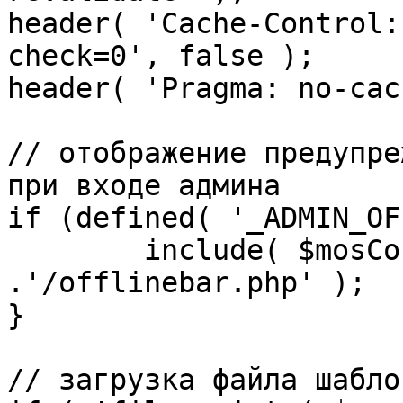
header( 'Cache-Control:
check=0', false );

header( 'Pragma: no-cac
// отображение предупре
при входе админа

if (defined( '_ADMIN_OF
	include( $mosConfig_absolute_path 
.'/offlinebar.php' );

}

// загрузка файла шаблон