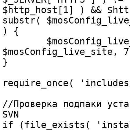
$http_host[1] ) && $htt
substr( $mosConfig_live
) {

	$mosConfig_live_site = 'https://'.substr( 
$mosConfig_live_site, 7 
}

require_once( 'includes
//Проверка подпаки уста
SVN

if (file_exists( 'insta