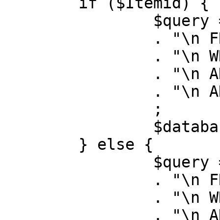
	if ($Itemid) {

		$query = "SELECT id, link"

		. "\n FROM #__menu"

		. "\n WHERE menutype = 'mainmenu'"

		. "\n AND id = " . (int) $Itemid

		. "\n AND published = 1"

		;

		$database->setQuery( $query );

	} else {

		$query = "SELECT id, link"

		. "\n FROM #__menu"

		. "\n WHERE menutype = 'mainmenu'"

		. "\n AND published = 1"
