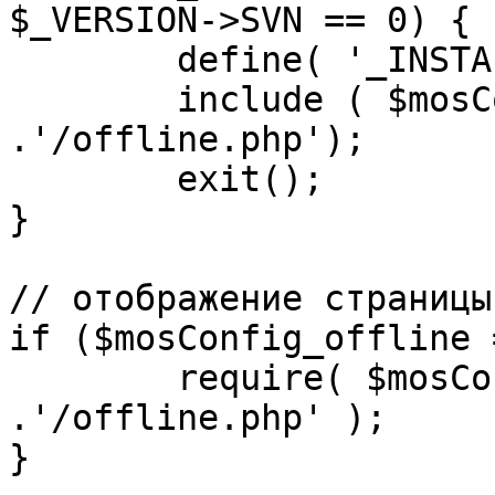
$_VERSION->SVN == 0) {

	define( '_INSTALL_CHECK', 1 );

	include ( $mosConfig_absolute_path 
.'/offline.php');

	exit();

}

// отображение страницы
if ($mosConfig_offline 
	require( $mosConfig_absolute_path 
.'/offline.php' );

}
