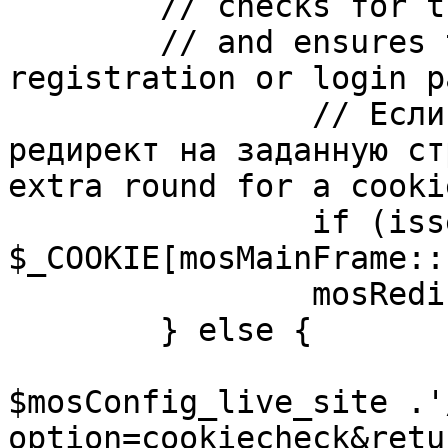
	// checks for the presence of a return url 

	// and ensures that this url is not the 
registration or login pa
		// Если sessioncookie существует, 
редирект на заданную ст
extra round for a cooki
		if (isset( 
$_COOKIE[mosMainFrame::
		mosRedirect( $return );

	} else {

			mosRedirect(
$mosConfig_live_site .'
option=cookiecheck&retu