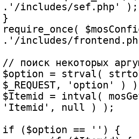
.'/includes/sef.php' );

}

require_once( $mosConfi
.'/includes/frontend.ph
// поиск некоторых аргу
$option = strval( strto
$_REQUEST, 'option' ) ) 
$Itemid = intval( mosGe
'Itemid', null ) );

if ($option == '') {
