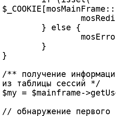
$_COOKIE[mosMainFrame::
		mosRedirect( $return );

	} else {

		mosErrorAlert( _ALERT_ENABLED );

	}

}

/** получение информаци
из таблицы сессий */

$my = $mainframe->getUs
// обнаружение первого 