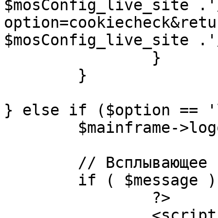
$mosConfig_live_site .'
option=cookiecheck&retu
$mosConfig_live_site .'
		}

	}

} else if ($option == '
	$mainframe->logout();

	// Всплывающее сообщение JS

	if ( $message ) {

		?>

		<script language="javascript" 