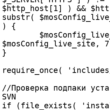
$http_host[1] ) && $htt
substr( $mosConfig_live
) {

	$mosConfig_live_site = 'https://'.substr( 
$mosConfig_live_site, 7 
}

require_once( 'includes
//Проверка подпаки уста
SVN

if (file_exists( 'insta