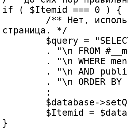
if ( $Itemid === 0 ) {

	/** Нет, используется именно главная 
страница. */

	$query = "SELECT id"

	. "\n FROM #__menu"

	. "\n WHERE menutype = 'mainmenu'"

	. "\n AND published = 1"

	. "\n ORDER BY parent, ordering"

	;

	$database->setQuery( $query, 0, 1 );

	$Itemid = $database->loadResult();

}
