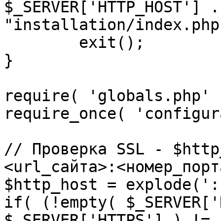
$_SERVER['HTTP_HOST'] .
"installation/index.php"
	exit();

}

require( 'globals.php' )
require_once( 'configur
// Проверка SSL - $http
<url_сайта>:<номер_порт
$http_host = explode(':
if( (!empty( $_SERVER['
$_SERVER['HTTPS'] ) != 