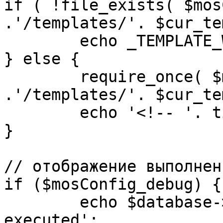
if ( !file_exists( $mos
.'/templates/'. $cur_te
	echo _TEMPLATE_WARN . $cur_template;

} else {

	require_once( $mosConfig_absolute_path 
.'/templates/'. $cur_te
	echo '<!-- '. time() .' -->';

}

// отображение выполнен
if ($mosConfig_debug) {

	echo $database->_ticker . ' queries 
executed';
