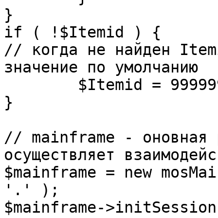
}

if ( !$Itemid ) {

// когда не найден Item
значение по умолчанию

	$Itemid = 99999999;

} 

// mainframe - оновная 
осуществляет взаимодейс
$mainframe = new mosMai
'.' );

$mainframe->initSession(