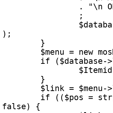
		. "\n ORDER BY parent, ordering"

		;

		$database->setQuery( $query, 0, 1 
);

	}

	$menu = new mosMenu( $database );

	if ($database->loadObject( $menu )) {

		$Itemid = $menu->id;

	}

	$link = $menu->link;

	if (($pos = strpos( $link, '?' )) !== 
false) {
