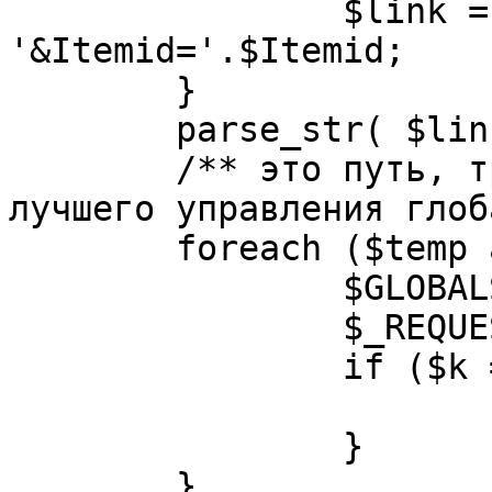
		$link = substr( $link, $pos+1 ). 
'&Itemid='.$Itemid;

	}

	parse_str( $link, $temp );

	/** это путь, требуется переделать для 
лучшего управления глоб
	foreach ($temp as $k=>$v) {

		$GLOBALS[$k] = $v;

		$_REQUEST[$k] = $v;

		if ($k == 'option') {

			$option = $v;
		}

	}
