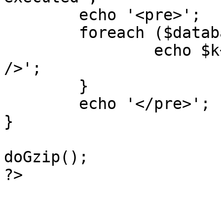
	echo '<pre>';

 	foreach ($database->_log as $k=>$sql) {

 		echo $k+1 . "\n" . $sql . '<hr 
/>';

	}

	echo '</pre>';

}

doGzip();

?>