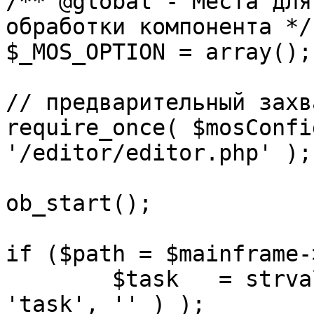
/** @global - Места для
обработки компонента */

$_MOS_OPTION = array();

// предварительный захв
require_once( $mosConfi
'/editor/editor.php' );

ob_start();		 

if ($path = $mainframe-
	$task 	= strval( mosGetParam( $_REQUEST, 
'task', '' ) );
