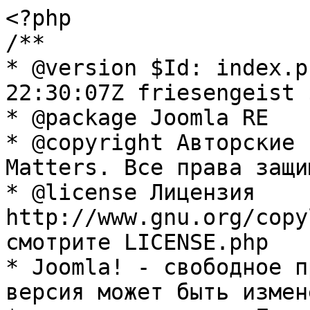
<?php

/**

* @version $Id: index.p
22:30:07Z friesengeist $
* @package Joomla RE

* @copyright Авторские 
Matters. Все права защи
* @license Лицензия 
http://www.gnu.org/copy
смотрите LICENSE.php

* Joomla! - свободное п
версия может быть измене