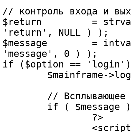
// контроль входа и вых
$return 	= strval( mosGetParam( $_REQUEST, 
'return', NULL ) );

$message 	= intval( mosGetParam( $_POST, 
'message', 0 ) );

if ($option == 'login') 
	$mainframe->login();

	// Всплывающее сообщение JS

	if ( $message ) {

		?>

		<script language="javascript" 