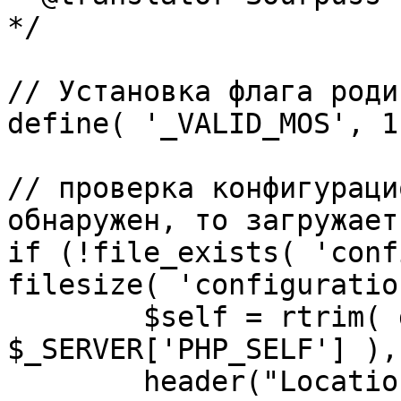
*/

// Установка флага роди
define( '_VALID_MOS', 1 
// проверка конфигураци
обнаружен, то загружает
if (!file_exists( 'conf
filesize( 'configuratio
	$self = rtrim( dirname( 
$_SERVER['PHP_SELF'] ),
	header("Location: http://" . 