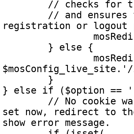
	// checks for the presence of a return url 

	// and ensures that this url is not the 
registration or logout 
		mosRedirect( $return );

	} else {

		mosRedirect( 
$mosConfig_live_site.'/
	}

} else if ($option == '
	// No cookie was set upon login. If it is 
set now, redirect to th
show error message.

	if (isset( 