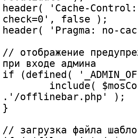
header( 'Cache-Control:
check=0', false );

header( 'Pragma: no-cac
// отображение предупре
при входе админа

if (defined( '_ADMIN_OF
	include( $mosConfig_absolute_path 
.'/offlinebar.php' );

}

// загрузка файла шаблон