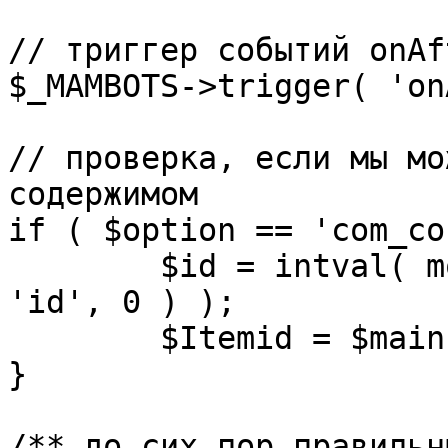
// триггер событий onAf
$_MAMBOTS->trigger( 'on
// проверка, если мы мо
содержимом

if ( $option == 'com_co
	$id = intval( mosGetParam( $_REQUEST, 
'id', 0 ) );

	$Itemid = $mainframe->getItemid( $id );

}

/** до сих пор правильн