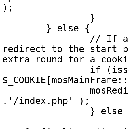
);

		}

	} else {

		// If a sessioncookie exists, 
redirect to the start p
extra round for a cooki
		if (isset( 
$_COOKIE[mosMainFrame::
		mosRedirect( $mosConfig_live_site 
.'/index.php' );

		} else {

			mosRedirect(