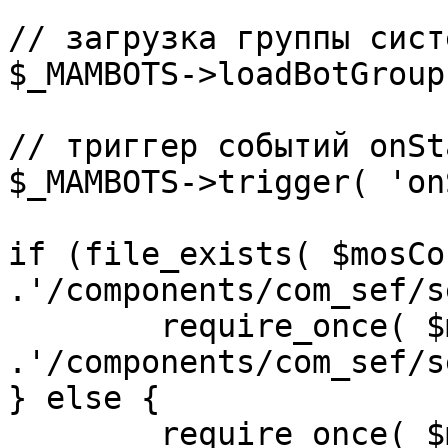
// загрузка группы сист
$_MAMBOTS->loadBotGroup
// триггер событий onSta
$_MAMBOTS->trigger( 'on
if (file_exists( $mosCo
.'/components/com_sef/s
	require_once( $mosConfig_absolute_path 
.'/components/com_sef/s
} else {

	require_once( $mosConfig_absolute_path 