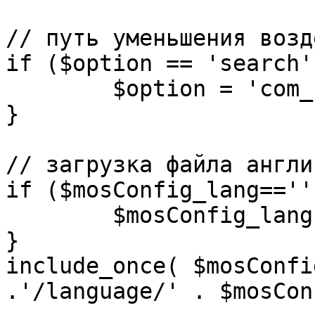
// путь уменьшения возд
if ($option == 'search')
	$option = 'com_search';

}

// загрузка файла англи
if ($mosConfig_lang=='')
	$mosConfig_lang = 'english';

}

include_once( $mosConfi
.'/language/' . $mosCon