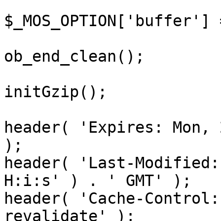
$_MOS_OPTION['buffer'] 
ob_end_clean();

initGzip();

header( 'Expires: Mon, 
);

header( 'Last-Modified:
H:i:s' ) . ' GMT' );

header( 'Cache-Control:
revalidate' );
