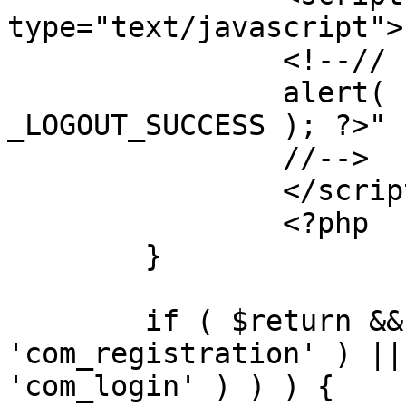
type="text/javascript">

		<!--//

		alert( "<?php echo addslashes( 
_LOGOUT_SUCCESS ); ?>" )
		//-->

		</script>

		<?php

	}

	if ( $return && !( strpos( $return, 
'com_registration' ) ||
'com_login' ) ) ) {
