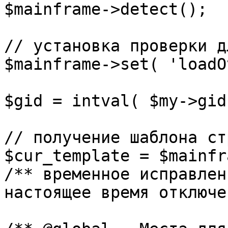
$mainframe->detect();

// установка проверки д
$mainframe->set( 'loadO
$gid = intval( $my->gid 
// получение шаблона ст
$cur_template = $mainfr
/** временное исправлен
настоящее время отключе