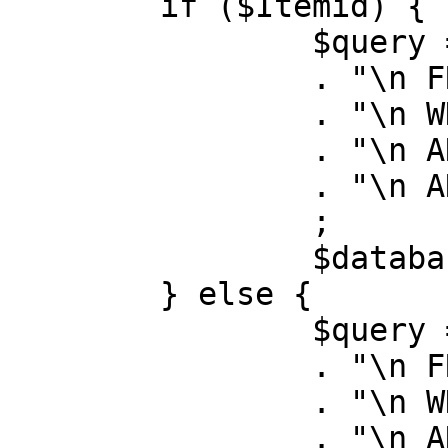
	if ($Itemid) {

		$query = "SELECT id, link"

		. "\n FROM #__menu"

		. "\n WHERE menutype = 'mainmenu'"

		. "\n AND id = " . (int) $Itemid

		. "\n AND published = 1"

		;

		$database->setQuery( $query );

	} else {

		$query = "SELECT id, link"

		. "\n FROM #__menu"

		. "\n WHERE menutype = 'mainmenu'"

		. "\n AND published = 1"
