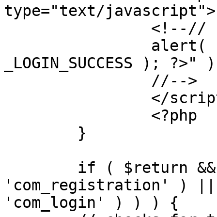
type="text/javascript">

		<!--//

		alert( "<?php echo addslashes( 
_LOGIN_SUCCESS ); ?>" );
		//-->

		</script>

		<?php

	}

	if ( $return && !( strpos( $return, 
'com_registration' ) ||
'com_login' ) ) ) {
